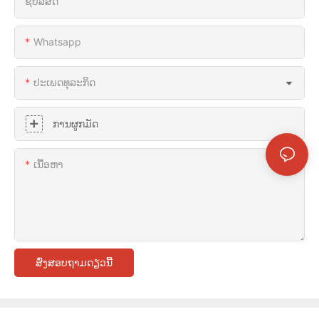
ຊື່ບໍລິສັດ
Whatsapp
ປະເພດທຸລະກິດ
ການຜູກມັດ
ເນື້ອຫາ
ສົ່ງສອບຖາມດຽວນີ້