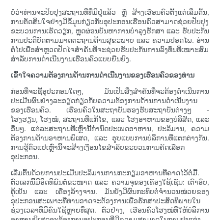
ບໍ່ວ່າທ່ານຈະປັບປຸງສະຖານທີ່ທີ່ມີຢູ່ແລ້ວ ຫຼື ສ້າງເຮືອນຄົວຕັ້ງແຕ່ເລີ່ມຕົ້ນ,
ການຕັດສິນໃຈຢ່າງມີຂໍ້ມູນກ່ຽວກັບອຸປະກອນເຮືອນຄົວສາມາດຊ່ວຍປັບປຸງ
ຂະບວນການເຮັດວຽກ, ຫຼຸດຜ່ອນບັນຫາການບຳລຸງຮັກສາ ແລະ ຮັບປະກັນ
ການປະຕິບັດຕາມມາດຕະຖານດ້ານສຸຂະພາບ ແລະ ຄວາມປອດໄພ. ອ່ານ
ຕໍ່ໄປເພື່ອສຳຫຼວດປັດໄຈສຳຄັນທີ່ຈະຊ່ວຍຮັບປະກັນການລົງທຶນທີ່ເໝາະສົມ
ສຳລັບການດຳເນີນງານເຮືອນຄົວແບບຍືນຍົງ.
ເຂົ້າໃຈຄວາມຕ້ອງການດ້ານການດຳເນີນງານຂອງເຮືອນຄົວຂອງທ່ານ
ກ່ອນທີ່ຈະຊື້ອຸປະກອນໃດໆ, ມັນເປັນສິ່ງສຳຄັນທີ່ຈະຕ້ອງດຳເນີນການ
ປະເມີນຜົນຢ່າງລະອຽດກ່ຽວກັບຄວາມຕ້ອງການດ້ານການດຳເນີນງານ
ຂອງເຮືອນຄົວ. ເຮືອນຄົວໃນສະຖາບັນຮອງຮັບສະຖາບັນຕ່າງໆ -
ໂຮງຮຽນ, ໂຮງໝໍ, ສະຖານທີ່ແກ້ໄຂ, ແລະ ໂຮງອາຫານຂອງບໍລິສັດ, ແລະ
ອື່ນໆ. ແຕ່ລະສະຖານທີ່ເຫຼົ່ານີ້ກຳນົດປະເພດອາຫານ, ປະລິມານ, ຄວາມ
ຕ້ອງການດ້ານອາຫານພິເສດ, ແລະ ຮູບແບບການບໍລິການທີ່ແຕກຕ່າງກັນ.
ການຮູ້ຕົວແປເຫຼົ່ານີ້ຈະສ້າງເງື່ອນໄຂສຳລັບຂະບວນການຄັດເລືອກ
ອຸປະກອນ.
ເລີ່ມຕົ້ນດ້ວຍການປະເມີນປະລິມານການກະກຽມອາຫານທີ່ຄາດໄວ້ຕໍ່ມື້.
ຕົວເລກນີ້ມີອິດທິພົນຕໍ່ຂະໜາດ ແລະ ຄວາມຈຸຂອງເຄື່ອງໃຊ້ເຊັ່ນ: ເຕົາອົບ,
ຕູ້ເຢັນ ແລະ ເຄື່ອງລ້າງຈານ. ມັນຍັງມີຜົນກະທົບຕໍ່ຈຳນວນໜ່ວຍຂອງ
ອຸປະກອນສະເພາະທີ່ທ່ານອາດຈະຕ້ອງການເພື່ອຮັກສາປະສິດທິພາບໃນ
ຊ່ວງເວລາທີ່ມີຄົນໃຊ້ຫຼາຍທີ່ສຸດ. ຕົວຢ່າງ, ເຮືອນຄົວໂຮງໝໍທີ່ໃຫ້ບໍລິການ
ອາຫານພິເສດຈະຕ້ອງການອຸປະກອນທີ່ມີຄວາມສາມາດໃນການປຸງແຕ່ງ