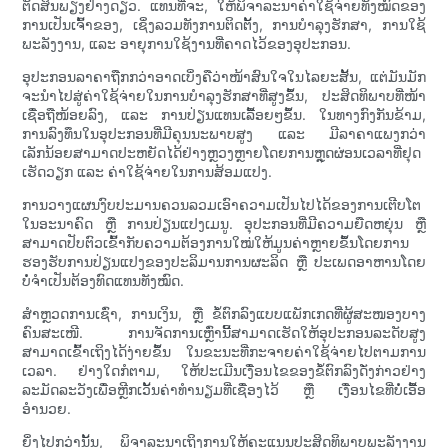
ຕັດສິນພຽງຢ່າງດຽວ. ແທນທີ່ຈະ, ໃຫ້ພິຈາລະນາຄ່າໃຊ້ຈ່າຍທັງໝົດຂອງ
ການເປັນເຈົ້າຂອງ, ເຊິ່ງລວມທັງການຕິດຕັ້ງ, ການບຳລຸງຮັກສາ, ການໃຊ້
ພະລັງງານ, ແລະ ອາຍຸການໃຊ້ງານທີ່ຄາດໄວ້ຂອງອຸປະກອນ.
ອຸປະກອນລາຄາຖືກກວ່າອາດເບິ່ງຄືວ່າໜ້າສົນໃຈໃນໄລຍະສັ້ນ, ແຕ່ມັນມັກ
ຈະນໍາໄປສູ່ຄ່າໃຊ້ຈ່າຍໃນການບໍາລຸງຮັກສາທີ່ສູງຂຶ້ນ, ປະສິດທິພາບທີ່ໜ້າ
ເຊື່ອຖືໜ້ອຍລົງ, ແລະ ການປ່ຽນແທນເລື້ອຍໆຂຶ້ນ. ໃນທາງກົງກັນຂ້າມ,
ການລົງທຶນໃນອຸປະກອນທີ່ມີຄຸນນະພາບສູງ ແລະ ມີລາຄາແພງກວ່າ
ເລັກນ້ອຍສາມາດປະຫຍັດໄດ້ຢ່າງຫຼວງຫຼາຍໂດຍການຫຼຸດຜ່ອນເວລາທີ່ຢຸດ
ເຮັດວຽກ ແລະ ຄ່າໃຊ້ຈ່າຍໃນການສ້ອມແປງ.
ການວາງແຜນງົບປະມານຄວນລວມເອົາຄວາມເປັນໄປໄດ້ຂອງການເຕີບໂຕ
ໃນອະນາຄົດ ຫຼື ການປ່ຽນແປງເມນູ. ອຸປະກອນທີ່ມີຄວາມຍືດຫຍຸ່ນ ຫຼື
ສາມາດປັບຕົວເຂົ້າກັບຄວາມຕ້ອງການໃໝ່ໃຫ້ມູນຄ່າຫຼາຍຂຶ້ນໂດຍການ
ຮອງຮັບການປ່ຽນແປງຂອງປະລິມານການຜະລິດ ຫຼື ປະເພດອາຫານໂດຍ
ບໍ່ຈຳເປັນຕ້ອງທົດແທນທັງໝົດ.
ສຳຫຼວດການເຊົ່າ, ການເງິນ, ຫຼື ຂໍ້ຕົກລົງແບບແພັກເກດທີ່ຜູ້ສະໜອງບາງ
ຄົນສະເໜີ. ການຈັດການເຫຼົ່ານີ້ສາມາດເຮັດໃຫ້ອຸປະກອນລະດັບສູງ
ສາມາດເຂົ້າເຖິງໄດ້ງ່າຍຂຶ້ນ ໃນຂະນະທີ່ກະຈາຍຄ່າໃຊ້ຈ່າຍໄປຕາມການ
ເວລາ. ຢ່າງໃດກໍຕາມ, ໃຫ້ປະເມີນເງື່ອນໄຂຂອງຂໍ້ຕົກລົງດັ່ງກ່າວຢ່າງ
ລະມັດລະວັງເພື່ອຫຼີກເວັ້ນຄ່າທຳນຽມທີ່ເຊື່ອງໄວ້ ຫຼື ເງື່ອນໄຂທີ່ບໍ່ເອື້ອ
ອຳນວຍ.
ຍິ່ງໄປກວ່ານັ້ນ, ພິຈາລະນາເຖິງການໃຫ້ຄະແນນປະສິດທິພາບພະລັງງານ