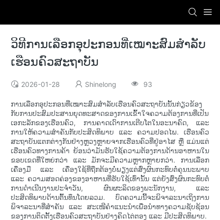
ວິທີການເລືອກອຸປະກອນທີ່ເໝາະສົມສຳລັບ
ເຮືອນຄົວສະຖາບັນ
2026-01-28
Shinelong
93
ການເລືອກອຸປະກອນທີ່ເໝາະສົມສຳລັບເຮືອນຄົວສະຖາບັນນັ້ນກ່ຽວຂ້ອງ
ກັບການປະສົມປະສານຍຸດທະສາດຂອງການເຂົ້າໃຈຄວາມຕ້ອງການທີ່ເປັນ
ເອກະລັກຂອງເຮືອນຄົວ, ການຄາດເດົາການເຕີບໂຕໃນອະນາຄົດ, ແລະ
ການໃຫ້ຄວາມສຳຄັນກັບປະສິດທິພາບ ແລະ ຄວາມປອດໄພ. ເຮືອນຄົວ
ສະຖາບັນແຕກຕ່າງກັນຢ່າງຫຼວງຫຼາຍຈາກເຮືອນຄົວທີ່ຢູ່ອາໄສ ຫຼື ແມ່ນແຕ່
ເຮືອນຄົວທາງການຄ້າ ຍ້ອນວ່າມັນຮັບໃຊ້ຄວາມຕ້ອງການດ້ານອາຫານໃນ
ຂອບເຂດທີ່ໃຫຍ່ກວ່າ ແລະ ມັກຈະມີຄວາມຫຼາກຫຼາຍກວ່າ. ການເລືອກ
ເຄື່ອງມື ແລະ ເຄື່ອງໃຊ້ທີ່ຖືກຕ້ອງບໍ່ພຽງແຕ່ສົ່ງຜົນກະທົບຕໍ່ຄຸນນະພາບ
ແລະ ຄວາມສອດຄ່ອງຂອງອາຫານທີ່ຮັບໃຊ້ເທົ່ານັ້ນ ແຕ່ຍັງສົ່ງຜົນກະທົບຕໍ່
ການດຳເນີນງານປະຈຳວັນ, ຜົນຜະລິດຂອງພະນັກງານ, ແລະ
ປະສິດທິພາບດ້ານຕົ້ນທຶນໂດຍລວມ. ບົດຄວາມນີ້ຈະພິຈາລະນາເຖິງການ
ພິຈາລະນາທີ່ສຳຄັນ ແລະ ສະເໜີຄຳແນະນຳເພື່ອນຳທາງຄວາມຊັບຊ້ອນ
ຂອງການຕິດຕັ້ງເຮືອນຄົວສະຖາບັນຢ່າງຄິດໄຕ່ຕອງ ແລະ ມີປະສິດທິພາບ.