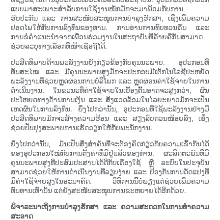
ແບບມາສະເພາະສຳລັບການໃຊ້ງານໜັກມັກຈະມາພ້ອມກັບການ
ຮັບປະກັນ ແລະ ການສະໜັບສະໜູນການບຳລຸງຮັກສາ, ເຊິ່ງເພີ່ມຄວາມ
ປອດໄພໃຫ້ກັບການລົງທຶນຂອງທ່ານ. ການອ່ານການທົບທວນຄືນ ແລະ
ການຂໍຄຳແນະນຳຈາກເພື່ອນຮ່ວມງານໃນສະຖາບັນທີ່ຄ້າຍຄືກັນສາມາດ
ຊ່ວຍລະບຸທາງເລືອກທີ່ໜ້າເຊື່ອຖືໄດ້.
ປະສິດທິພາບດ້ານພະລັງງານຍັງກ່ຽວຂ້ອງກັບຄຸນນະພາບ. ອຸປະກອນທີ່
ທັນສະໄໝ ແລະ ມີຄຸນນະພາບສູງມັກຈະປະກອບມີເຕັກໂນໂລຊີປະຫຍັດ
ພະລັງງານທີ່ຊ່ວຍຫຼຸດຜ່ອນການບໍລິໂພກ ແລະ ຫຼຸດຜ່ອນຄ່າໃຊ້ຈ່າຍໃນການ
ດຳເນີນງານ. ໃນຂະນະທີ່ຄ່າໃຊ້ຈ່າຍໃນເບື້ອງຕົ້ນອາດຈະສູງກວ່າ, ຜົນ
ປະໂຫຍດທາງດ້ານການເງິນ ແລະ ສິ່ງແວດລ້ອມໃນໄລຍະຍາວມັກຈະເປັນ
ເຫດຜົນໃນການລົງທຶນ. ຍິ່ງໄປກວ່ານັ້ນ, ອຸປະກອນທີ່ໃຊ້ພະລັງງານຢ່າງມີ
ປະສິດທິພາບມັກຈະສ້າງຄວາມຮ້ອນ ແລະ ສຽງລົບກວນໜ້ອຍລົງ, ເຊິ່ງ
ຊ່ວຍປັບປຸງສະພາບການເຮັດວຽກໃຫ້ກັບພະນັກງານ.
ຍິ່ງໄປກວ່ານັ້ນ, ມັນເປັນສິ່ງສຳຄັນທີ່ຈະຕ້ອງຄິດກ່ຽວກັບຄວາມເຂົ້າກັນໄດ້
ຂອງອຸປະກອນໃໝ່ກັບການຕັ້ງຄ່າທີ່ມີຢູ່ແລ້ວຂອງທ່ານ. ຜະລິດຕະພັນທີ່ມີ
ຄຸນນະພາບສູງທີ່ປະສົມປະສານໄດ້ດີກັບເຄື່ອງໃຊ້ ຫຼື ລະບົບໃນປະຈຸບັນ
ສາມາດຊ່ວຍໃຫ້ການດຳເນີນງານທີ່ລຽບງ່າຍ ແລະ ປ້ອງກັນການດັດແປງທີ່
ມີຄ່າໃຊ້ຈ່າຍສູງໃນອະນາຄົດ. ວິທີການນີ້ບໍ່ພຽງແຕ່ຊ່ວຍເພີ່ມຄວາມ
ທົນທານເທົ່ານັ້ນ ແຕ່ຍັງສະໜັບສະໜູນການຂະຫຍາຍໄດ້ອີກດ້ວຍ.
ພິຈາລະນາເຖິງການບຳລຸງຮັກສາ ແລະ ຄວາມສະດວກໃນການທຳຄວາມ
ສະອາດ