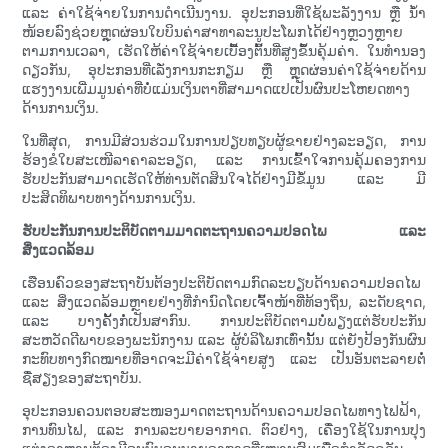
ແລະ ຄ່າໃຊ້ຈ່າຍໃນການດຳເນີນງານ. ອຸປະກອນທີ່ໃຊ້ພະລັງງານ ຫຼື ນ້ຳ
ໜ້ອຍລົງຊ່ວຍຫຼຸດຜ່ອນໃບບິນຄ່າສາທາລະນູປະໂພກໄດ້ຢ່າງຫຼວງຫຼາຍ
ຕາມການເວລາ, ເຮັດໃຫ້ຄ່າໃຊ້ຈ່າຍເບື້ອງຕົ້ນທີ່ສູງຂຶ້ນຄຸ້ມຄ່າ. ໃນທຳນອງ
ດຽວກັນ, ອຸປະກອນທີ່ເລັ່ງການກະກຽມ ຫຼື ຫຼຸດຜ່ອນຄ່າໃຊ້ຈ່າຍດ້ານ
ແຮງງານເພີ່ມມູນຄ່າທີ່ບໍ່ແມ່ນເງິນຕາທີ່ສາມາດແປເປັນຜົນປະໂຫຍດທາງ
ດ້ານການເງິນ.
ໃນທີ່ສຸດ, ການມີສ່ວນຮ່ວມໃນການປຽບທຽບຜູ້ຂາຍຢ່າງລະອຽດ, ການ
ຮ້ອງຂໍໃບສະເໜີລາຄາລະອຽດ, ແລະ ການເຂົ້າໃຈການຄຸ້ມຄອງການ
ຮັບປະກັນສາມາດເຮັດໃຫ້ທ່ານຕັດສິນໃຈໄດ້ຢ່າງມີຂໍ້ມູນ ແລະ ມີ
ປະສິດທິພາບທາງດ້ານການເງິນ.
ຮັບປະກັນການປະຕິບັດຕາມມາດຕະຖານຄວາມປອດໄພ ແລະ
ສິ່ງແວດລ້ອມ
ເຮືອນຄົວຂອງສະຖາບັນຕ້ອງປະຕິບັດຕາມກົດລະບຽບດ້ານຄວາມປອດໄພ
ແລະ ສິ່ງແວດລ້ອມຫຼາຍຢ່າງທີ່ກຳນົດໂດຍເຈົ້າໜ້າທີ່ທ້ອງຖິ່ນ, ລະດັບຊາດ,
ແລະ ບາງຄັ້ງກໍ່ເປັນສາກົນ. ການປະຕິບັດຕາມບໍ່ພຽງແຕ່ຮັບປະກັນ
ສະຫວັດດີພາບຂອງພະນັກງານ ແລະ ຜູ້ບໍລິໂພກເທົ່ານັ້ນ ແຕ່ຍັງປ້ອງກັນຜົນ
ກະທົບທາງກົດໝາຍທີ່ອາດຈະມີຄ່າໃຊ້ຈ່າຍສູງ ແລະ ເປັນອັນຕະລາຍຕໍ່
ຊື່ສຽງຂອງສະຖາບັນ.
ອຸປະກອນຄວນຕອບສະໜອງມາດຕະຖານດ້ານຄວາມປອດໄພທາງໄຟຟ້າ,
ການທົນໄຟ, ແລະ ການລະບາຍອາກາດ. ຕົວຢ່າງ, ເຄື່ອງໃຊ້ໃນການປຸງ