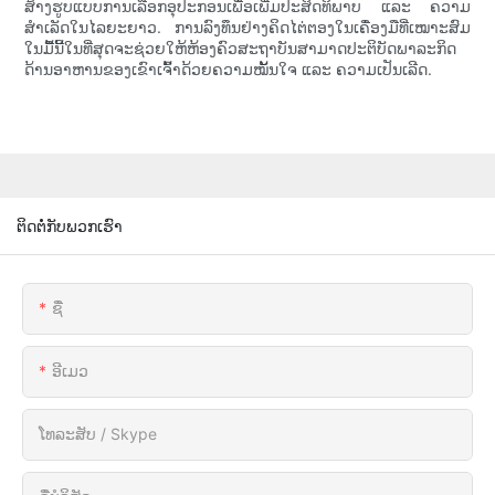
ສ້າງຮູບແບບການເລືອກອຸປະກອນເພື່ອເພີ່ມປະສິດທິພາບ ແລະ ຄວາມ
ສຳເລັດໃນໄລຍະຍາວ. ການລົງທຶນຢ່າງຄິດໄຕ່ຕອງໃນເຄື່ອງມືທີ່ເໝາະສົມ
ໃນມື້ນີ້ໃນທີ່ສຸດຈະຊ່ວຍໃຫ້ຫ້ອງຄົວສະຖາບັນສາມາດປະຕິບັດພາລະກິດ
ດ້ານອາຫານຂອງເຂົາເຈົ້າດ້ວຍຄວາມໝັ້ນໃຈ ແລະ ຄວາມເປັນເລີດ.
ຕິດຕໍ່ກັບພວກເຮົາ
ຊື່
ອີເມວ
ໂທລະສັບ / Skype