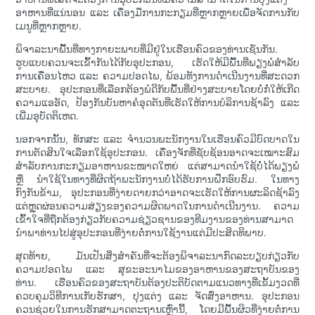
ອາຫານທີ່ແນ່ນອນ ແລະ ເຄື່ອງມືການກະກຽມທີ່ຫຼາກຫຼາຍເພື່ອຈັດການກັບ
ເມນູທີ່ຫຼາກຫຼາຍ.
ພິຈາລະນາພື້ນທີ່ທາງກາຍະພາບທີ່ມີຢູ່ໃນເຮືອນຄົວຂອງທ່ານເຊັ່ນກັນ.
ຮູບແບບຄວນຈະເຂົ້າກັນໄດ້ກັບອຸປະກອນ, ເຮັດໃຫ້ມີພື້ນທີ່ພຽງພໍສຳລັບ
ການເຄື່ອນໄຫວ ແລະ ຄວາມປອດໄພ, ພ້ອມທັງການດຳເນີນງານທີ່ສະດວກ
ສະບາຍ. ອຸປະກອນທີ່ເລືອກຕ້ອງພໍດີກັບພື້ນທີ່ຢ່າງສະບາຍໂດຍບໍ່ກໍ່ໃຫ້ເກີດ
ຄວາມແອອັດ, ປ້ອງກັນບັນຫາຄໍອຸດຕັນທີ່ເຮັດໃຫ້ການບໍລິການຊ້າລົງ ແລະ
ເພີ່ມອຸບັດຕິເຫດ.
ນອກຈາກນັ້ນ, ທັກສະ ແລະ ຈຳນວນພະນັກງານໃນເຮືອນຄົວມີບົດບາດໃນ
ການຕັດສິນໃຈເລືອກໃຊ້ອຸປະກອນ. ເຄື່ອງຈັກທີ່ຊັບຊ້ອນອາດຈະເໝາະສົມ
ສຳລັບການກະກຽມອາຫານຂະໜາດໃຫຍ່ ແຕ່ສາມາດນຳໃຊ້ບໍ່ໄດ້ພຽງພໍ
ຫຼື ນຳໃຊ້ໃນທາງທີ່ຜິດຖ້າພະນັກງານບໍ່ໄດ້ຮັບການຝຶກອົບຮົມ. ໃນທາງ
ກົງກັນຂ້າມ, ອຸປະກອນທີ່ງ່າຍດາຍກວ່າອາດຈະເຮັດໃຫ້ການຜະລິດຊ້າລົງ
ແຕ່ຫຼຸດຜ່ອນຄວາມສ່ຽງຂອງຄວາມຜິດພາດໃນການດຳເນີນງານ. ຄວາມ
ເຂົ້າໃຈທີ່ຖືກຕ້ອງກ່ຽວກັບຄວາມຊ່ຽວຊານຂອງທີມງານຂອງທ່ານສາມາດ
ນຳພາທ່ານໄປສູ່ອຸປະກອນທີ່ງ່າຍຕໍ່ການໃຊ້ງານແຕ່ມີປະສິດທິພາບ.
ສຸດທ້າຍ, ມັນເປັນສິ່ງສຳຄັນທີ່ຈະຕ້ອງພິຈາລະນາກົດລະບຽບກ່ຽວກັບ
ຄວາມປອດໄພ ແລະ ສຸຂະອະນາໄມຂອງອາຫານຂອງສະຖາບັນຂອງ
ທ່ານ. ເຮືອນຄົວຂອງສະຖາບັນຕ້ອງປະຕິບັດຕາມແນວທາງທີ່ເຂັ້ມງວດທີ່
ຄວບຄຸມວິທີການເກັບຮັກສາ, ປຸງແຕ່ງ ແລະ ຈັດສົ່ງອາຫານ. ອຸປະກອນ
ຄວນຊ່ວຍໃນການຮັກສາມາດຕະຖານເຫຼົ່ານີ້, ໂດຍມີພື້ນຜິວທີ່ງ່າຍຕໍ່ການ