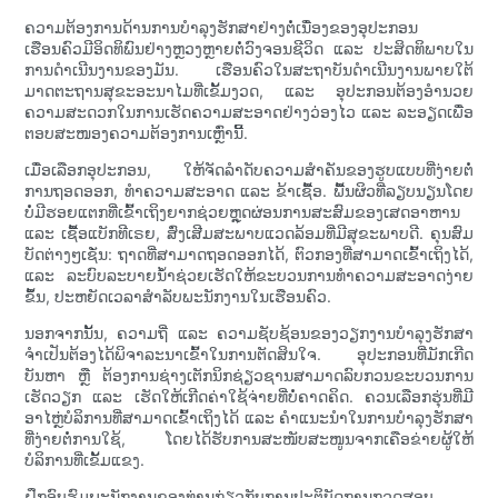
ຄວາມຕ້ອງການດ້ານການບຳລຸງຮັກສາຢ່າງຕໍ່ເນື່ອງຂອງອຸປະກອນ
ເຮືອນຄົວມີອິດທິພົນຢ່າງຫຼວງຫຼາຍຕໍ່ວົງຈອນຊີວິດ ແລະ ປະສິດທິພາບໃນ
ການດຳເນີນງານຂອງມັນ. ເຮືອນຄົວໃນສະຖາບັນດຳເນີນງານພາຍໃຕ້
ມາດຕະຖານສຸຂະອະນາໄມທີ່ເຂັ້ມງວດ, ແລະ ອຸປະກອນຕ້ອງອຳນວຍ
ຄວາມສະດວກໃນການເຮັດຄວາມສະອາດຢ່າງວ່ອງໄວ ແລະ ລະອຽດເພື່ອ
ຕອບສະໜອງຄວາມຕ້ອງການເຫຼົ່ານີ້.
ເມື່ອເລືອກອຸປະກອນ, ໃຫ້ຈັດລຳດັບຄວາມສຳຄັນຂອງຮູບແບບທີ່ງ່າຍຕໍ່
ການຖອດອອກ, ທຳຄວາມສະອາດ ແລະ ຂ້າເຊື້ອ. ພື້ນຜິວທີ່ລຽບນຽນໂດຍ
ບໍ່ມີຮອຍແຕກທີ່ເຂົ້າເຖິງຍາກຊ່ວຍຫຼຸດຜ່ອນການສະສົມຂອງເສດອາຫານ
ແລະ ເຊື້ອແບັກທີເຣຍ, ສົ່ງເສີມສະພາບແວດລ້ອມທີ່ມີສຸຂະພາບດີ. ຄຸນສົມ
ບັດຕ່າງໆເຊັ່ນ: ຖາດທີ່ສາມາດຖອດອອກໄດ້, ຕົວກອງທີ່ສາມາດເຂົ້າເຖິງໄດ້,
ແລະ ລະບົບລະບາຍນ້ຳຊ່ວຍເຮັດໃຫ້ຂະບວນການທຳຄວາມສະອາດງ່າຍ
ຂຶ້ນ, ປະຫຍັດເວລາສຳລັບພະນັກງານໃນເຮືອນຄົວ.
ນອກຈາກນັ້ນ, ຄວາມຖີ່ ແລະ ຄວາມຊັບຊ້ອນຂອງວຽກງານບຳລຸງຮັກສາ
ຈຳເປັນຕ້ອງໄດ້ພິຈາລະນາເຂົ້າໃນການຕັດສິນໃຈ. ອຸປະກອນທີ່ມັກເກີດ
ບັນຫາ ຫຼື ຕ້ອງການຊ່າງເຕັກນິກຊ່ຽວຊານສາມາດລົບກວນຂະບວນການ
ເຮັດວຽກ ແລະ ເຮັດໃຫ້ເກີດຄ່າໃຊ້ຈ່າຍທີ່ບໍ່ຄາດຄິດ. ຄວນເລືອກຮຸ່ນທີ່ມີ
ອາໄຫຼ່ບໍລິການທີ່ສາມາດເຂົ້າເຖິງໄດ້ ແລະ ຄຳແນະນຳໃນການບຳລຸງຮັກສາ
ທີ່ງ່າຍຕໍ່ການໃຊ້, ໂດຍໄດ້ຮັບການສະໜັບສະໜູນຈາກເຄືອຂ່າຍຜູ້ໃຫ້
ບໍລິການທີ່ເຂັ້ມແຂງ.
ຝຶກອົບຮົມພະນັກງານຂອງທ່ານກ່ຽວກັບການປະຕິບັດການກວດສອບ