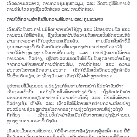
ເຮັດຄວາມສະອາດ, ການຄວບຄຸມອຸນຫະພູມ, ແລະ ວັດສະດຸທີ່ທົນທານຕໍ່
ການເຕີບໂຕຂອງເຊື້ອແບັກທີເຣຍ ແລະ ການກັດກ່ອນ.
ການໃຫ້ຄວາມສຳຄັນກັບຄວາມທົນທານ ແລະ ຄຸນນະພາບ
ເຮືອນຄົວໃນສະຖາບັນມີອັດຕາການນຳໃຊ້ສູງ ແລະ ມີຮອຍສວມໃສ່ ແລະ
ການສວມໃສ່ທີ່ສຳຄັນ, ຊຶ່ງເປັນເຫດຜົນທີ່ຄວາມທົນທານເປັນລັກສະນະທີ່ບໍ່
ສາມາດເຈລະຈາໄດ້ໃນອຸປະກອນເຮືອນຄົວ. ການເລືອກສິນຄ້າທີ່ມີ
ຄຸນນະພາບສູງທີ່ເຮັດດ້ວຍວັດສະດຸທີ່ແຂງແຮງສາມາດປະຫຍັດຄ່າໃຊ້
ຈ່າຍໄດ້ຢ່າງຫຼວງຫຼາຍໃນການສ້ອມແປງ ແລະ ການປ່ຽນແທນໄດ້ຕາມ
ການເວລາ. ຕົວຢ່າງ, ເຫຼັກສະແຕນເລດເປັນທີ່ນິຍົມໃນອຸດສາຫະກຳເນື່ອງ
ຈາກຄວາມຕ້ານທານຕໍ່ການເກີດສະໜິມ, ການກັດກ່ອນ ແລະ ຄວາມ
ສະດວກໃນການເຮັດຄວາມສະອາດ, ເຮັດໃຫ້ມັນເປັນວັດສະດຸຫຼັກສຳລັບ
ພື້ນຜິວເຮັດວຽກ, ອ່າງລ້າງມື ແລະ ເຄື່ອງໃຊ້ໄຟຟ້າຫຼາຍປະເພດ.
ອຸປະກອນທີ່ມີຄຸນນະພາບບໍ່ພຽງແຕ່ທົນທານຕໍ່ການນຳໃຊ້ປະຈຳວັນຢ່າງ
ເຂັ້ມງວດເທົ່ານັ້ນ ແຕ່ຍັງມີປະສິດທິພາບຢ່າງຕໍ່ເນື່ອງ ເຊິ່ງຮັບປະກັນວ່າ
ຂະບວນການກະກຽມອາຫານມີຄວາມໜ້າເຊື່ອຖື ແລະ ມີປະສິດທິພາບ.
ຕົວຢ່າງເຊັ່ນ ເຕົາອົບ ແລະ ເຕົາແກັສທີ່ມີການແຈກຢາຍຄວາມຮ້ອນຢ່າງ
ສະເໝີພາບຊ່ວຍຫຼຸດຜ່ອນໂອກາດຂອງການປຸງແຕ່ງອາຫານທີ່ປຸງແຕ່ງບໍ່
ຖືກຕ້ອງ - ເຊິ່ງເປັນປັດໄຈສຳຄັນເມື່ອໃຫ້ອາຫານແກ່ຝູງຊົນຈຳນວນ
ຫຼວງຫຼາຍຕາມເວລາທີ່ເຄັ່ງຄັດ.
ເມື່ອປະເມີນຄວາມທົນທານ, ໃຫ້ພິຈາລະນາຊື່ສຽງຂອງຜູ້ຜະລິດ ແລະ ຍີ່ຫໍ້
ທີ່ຊ່ຽວຊານດ້ານອຸປະກອນເຮືອນຄົວລະດັບສະຖາບັນ. ອຸປະກອນທີ່ຖືກອອກ