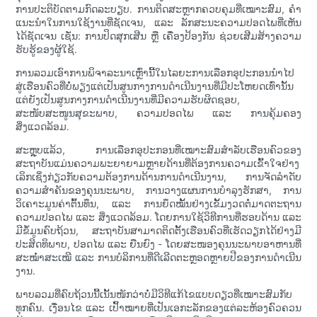
ການປະຕິບັດຕາມກົດລະບຽບ. ການຕິດສະຫຼາກຄວບຄຸມທີ່ເໝາະສົມ, ຄຳ
ແນະນຳໃນການໃຊ້ງານທີ່ຊັດເຈນ, ແລະ ລັກສະນະຄວາມປອດໄພທີ່ເຫັນ
ໄດ້ຊັດເຈນ ເຊັ່ນ: ການປິດສຸກເສີນ ຫຼື ເຄື່ອງປ້ອງກັນ ຊ່ວຍເສີມສ້າງຄວາມ
ຮັບຮູ້ຂອງຜູ້ໃຊ້.
ການລວມເອົາການພິຈາລະນາເຫຼົ່ານີ້ໃນໄລຍະການເລືອກອຸປະກອນນຳໄປ
ສູ່ເຮືອນຄົວທີ່ບໍ່ພຽງແຕ່ເປັນສູນກາງການດຳເນີນງານທີ່ມີປະໂຫຍດເທົ່ານັ້ນ
ແຕ່ຍັງເປັນສູນກາງການດຳເນີນງານທີ່ມີຄວາມຮັບຜິດຊອບ,
ສະໜັບສະໜູນສຸຂະພາບ, ຄວາມປອດໄພ ແລະ ການຄຸ້ມຄອງ
ສິ່ງແວດລ້ອມ.
ສະຫຼຸບແລ້ວ, ການເລືອກອຸປະກອນທີ່ເໝາະສົມສຳລັບເຮືອນຄົວຂອງ
ສະຖາບັນແມ່ນຄວາມພະຍາຍາມຫຼາຍດ້ານທີ່ຕ້ອງການຄວາມເຂົ້າໃຈຢ່າງ
ເລິກເຊິ່ງກ່ຽວກັບຄວາມຕ້ອງການດ້ານການດຳເນີນງານ, ການຈັດລຳດັບ
ຄວາມສຳຄັນຂອງຄຸນນະພາບ, ການວາງແຜນການບຳລຸງຮັກສາ, ການ
ວິເຄາະມູນຄ່າຕົ້ນທຶນ, ແລະ ການຍຶດໝັ້ນຢ່າງເຂັ້ມງວດຕໍ່ມາດຕະຖານ
ຄວາມປອດໄພ ແລະ ສິ່ງແວດລ້ອມ. ໂດຍການໃຊ້ວິທີການທີ່ຮອບດ້ານ ແລະ
ມີຂໍ້ມູນຄົບຖ້ວນ, ສະຖາບັນສາມາດຕິດຕັ້ງເຮືອນຄົວທີ່ເຮັດວຽກໄດ້ຢ່າງມີ
ປະສິດທິພາບ, ປອດໄພ ແລະ ຍືນຍົງ - ໂດຍສະໜອງຄຸນນະພາບອາຫານທີ່
ສະໝໍ່າສະເໝີ ແລະ ການບໍລິການທີ່ດີເລີດຕະຫຼອດຫຼາຍປີຂອງການດຳເນີນ
ງານ.
ພາບລວມທີ່ຄົບຖ້ວນນີ້ເນັ້ນໜັກວ່າບໍ່ມີວິທີແກ້ໄຂແບບດຽວທີ່ເໝາະສົມກັບ
ທຸກຄົນ. ເງື່ອນໄຂ ແລະ ເປົ້າໝາຍທີ່ເປັນເອກະລັກຂອງແຕ່ລະຫ້ອງຄົວຄວນ