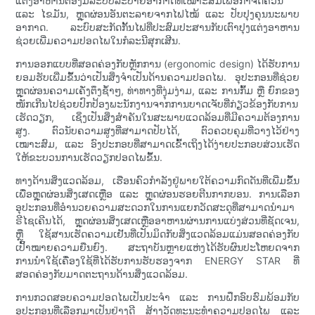
ແຕ່ງອາຫານຕ້ອງມີລະບົບລະບາຍອາກາດທີ່ເໝາະສົມເພື່ອກຳຈັດຄວັນ
ແລະ ໄຂມັນ, ຫຼຸດຜ່ອນອັນຕະລາຍຈາກໄຟໄໝ້ ແລະ ປັບປຸງຄຸນນະພາບ
ອາກາດ. ລະບົບສະກັດກັ້ນໄຟທີ່ປະສົມປະສານກັບເຕົາປຸງແຕ່ງອາຫານ
ຊ່ວຍເພີ່ມຄວາມປອດໄພໃນກໍລະນີສຸກເສີນ.
ການອອກແບບທີ່ສອດຄ່ອງກັບຫຼັກການ (ergonomic design) ໄດ້ຮັບການ
ຍອມຮັບເພີ່ມຂຶ້ນວ່າເປັນສິ່ງຈຳເປັນດ້ານຄວາມປອດໄພ. ອຸປະກອນທີ່ຊ່ວຍ
ຫຼຸດຜ່ອນຄວາມເຄັ່ງຕຶງຊ້ຳໆ, ທ່າທາງທີ່ງຸ່ມງ່າມ, ແລະ ການກົ້ມ ຫຼື ຍົກຂອງ
ໜັກເກີນໄປຊ່ວຍປົກປ້ອງພະນັກງານຈາກການບາດເຈັບທີ່ກ່ຽວຂ້ອງກັບການ
ເຮັດວຽກ, ເຊິ່ງເປັນສິ່ງສຳຄັນໃນສະພາບແວດລ້ອມທີ່ມີຄວາມຕ້ອງການ
ສູງ. ຕົວນັບຄວາມສູງທີ່ສາມາດປັບໄດ້, ຕົວຄວບຄຸມທີ່ວາງໄວ້ຢ່າງ
ເໝາະສົມ, ແລະ ອົງປະກອບທີ່ສາມາດເຂົ້າເຖິງໄດ້ງ່າຍປະກອບສ່ວນເຮັດ
ໃຫ້ຂະບວນການເຮັດວຽກປອດໄພຂຶ້ນ.
ທາງດ້ານສິ່ງແວດລ້ອມ, ເຮືອນຄົວກຳລັງຢູ່ພາຍໃຕ້ຄວາມກົດດັນທີ່ເພີ່ມຂຶ້ນ
ເພື່ອຫຼຸດຜ່ອນສິ່ງເສດເຫຼືອ ແລະ ຫຼຸດຜ່ອນຮອຍຕີນກາກບອນ. ການເລືອກ
ອຸປະກອນທີ່ອຳນວຍຄວາມສະດວກໃນການແຍກວັດສະດຸທີ່ສາມາດນຳມາ
ຣີໄຊເຄີນໄດ້, ຫຼຸດຜ່ອນສິ່ງເສດເຫຼືອອາຫານຜ່ານການແບ່ງສ່ວນທີ່ຊັດເຈນ,
ຫຼື ໃຊ້ສານເຮັດຄວາມເຢັນທີ່ເປັນມິດກັບສິ່ງແວດລ້ອມແມ່ນສອດຄ່ອງກັບ
ເປົ້າໝາຍຄວາມຍືນຍົງ. ສະຖາບັນຫຼາຍແຫ່ງໄດ້ຮັບຜົນປະໂຫຍດຈາກ
ການນຳໃຊ້ເຄື່ອງໃຊ້ທີ່ໄດ້ຮັບການຮັບຮອງຈາກ ENERGY STAR ທີ່
ສອດຄ່ອງກັບມາດຕະຖານດ້ານສິ່ງແວດລ້ອມ.
ການກວດສອບຄວາມປອດໄພເປັນປະຈຳ ແລະ ການຝຶກອົບຮົມພ້ອມກັບ
ອຸປະກອນທີ່ເລືອກມາເປັນຢ່າງດີ ສ້າງວັດທະນະທຳຄວາມປອດໄພ ແລະ