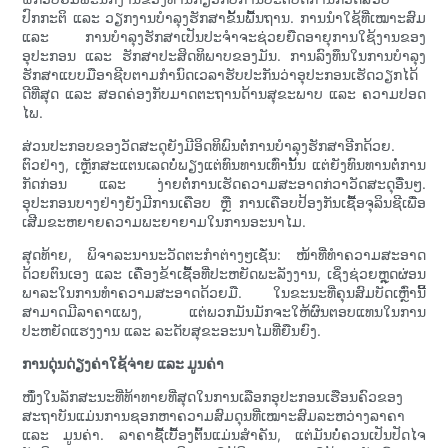
ປົກກະຕິ ແລະ ວຽກງານບຳລຸງຮັກສາຂັ້ນພື້ນຖານ. ການນຳໃຊ້ທີ່ເໝາະສົມ
ແລະ ການບຳລຸງຮັກສາເປັນປະຈຳຈະຊ່ວຍຍືດອາຍຸການໃຊ້ງານຂອງ
ອຸປະກອນ ແລະ ຮັກສາປະສິດທິພາບຂອງມັນ. ການລົງທຶນໃນການບຳລຸງ
ຮັກສາແບບມືອາຊີບຕາມກຳນົດເວລາຮັບປະກັນວ່າອຸປະກອນເຮັດວຽກໄດ້
ດີທີ່ສຸດ ແລະ ສອດຄ່ອງກັບມາດຕະຖານດ້ານສຸຂະພາບ ແລະ ຄວາມປອດ
ໄພ.
ສ່ວນປະກອບຂອງວັດສະດຸຍັງມີອິດທິພົນຕໍ່ການບຳລຸງຮັກສາອີກດ້ວຍ.
ຕົວຢ່າງ, ເຫຼັກສະແຕນເລດບໍ່ພຽງແຕ່ທົນທານເທົ່ານັ້ນ ແຕ່ຍັງທົນທານຕໍ່ການ
ກັດກ່ອນ ແລະ ງ່າຍຕໍ່ການເຮັດຄວາມສະອາດກ່ວາວັດສະດຸອື່ນໆ.
ອຸປະກອນບາງຢ່າງຍັງມີການເຄືອບ ຫຼື ການເຄືອບປ້ອງກັນເຊື້ອຈຸລິນຊີເພື່ອ
ເສີມຂະຫຍາຍຄວາມພະຍາຍາມໃນການອະນາໄມ.
ສຸດທ້າຍ, ພິຈາລະນານະວັດຕະກໍາຕ່າງໆເຊັ່ນ: ໜ້າທີ່ທໍາຄວາມສະອາດ
ດ້ວຍຕົນເອງ ແລະ ເຄື່ອງຂ້າເຊື້ອທີ່ປະຫຍັດພະລັງງານ, ເຊິ່ງຊ່ວຍຫຼຸດຜ່ອນ
ພາລະໃນການທໍາຄວາມສະອາດດ້ວຍມື. ໃນຂະນະທີ່ຄຸນສົມບັດເຫຼົ່ານີ້
ສາມາດມີລາຄາແພງ, ແຕ່ພວກມັນມັກຈະໃຫ້ຜົນຕອບແທນໃນການ
ປະຫຍັດແຮງງານ ແລະ ລະດັບສຸຂະອະນາໄມທີ່ຍືນຍົງ.
ການດຸ່ນດ່ຽງຄ່າໃຊ້ຈ່າຍ ແລະ ມູນຄ່າ
ໜຶ່ງໃນລັກສະນະທີ່ທ້າທາຍທີ່ສຸດໃນການເລືອກອຸປະກອນເຮືອນຄົວຂອງ
ສະຖາບັນແມ່ນການຊອກຫາຄວາມສົມດຸນທີ່ເໝາະສົມລະຫວ່າງລາຄາ
ແລະ ມູນຄ່າ. ລາຄາຊື້ເບື້ອງຕົ້ນແມ່ນສຳຄັນ, ແຕ່ມັນບໍ່ຄວນເປັນປັດໄຈ