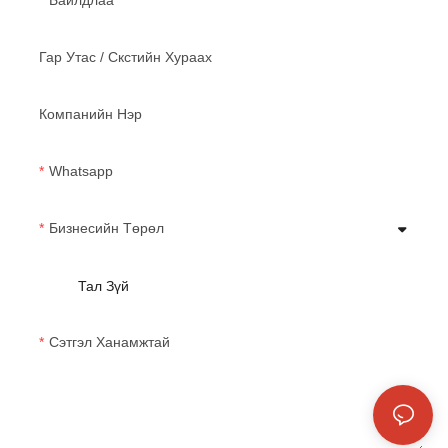
Байлдлаа
Гар Утас / Скстийн Хураах
Компанийн Нэр
Whatsapp
Бизнесийн Төрөл
Тал Зүй
Сэтгэл Ханамжтай