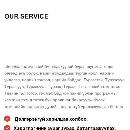
OUR SERVICE
Шинэлэл нь хүнсний бүтээгдэхүүний бүрэн шугамыг өгдөг
бөгөөд аль болох, нарийн худалдаа, түргэн хоол, нарийн
үйлдвэр, нарийн тэжээл, нарийн байдал, Түрээстэй, Түрээсүүл,
Түрээсүүл, Түрээсүүл, Түрээс, Түрээс, Төв, Төвийн гал тогоо,
Төвийн гал тогоо, гэх мэт. Бид компаний үрлэн программыг
хамгийн эхэнд татаж буй продинаг байрлуулж болох
компанийн прлистин дүрийг тасралтгүй үргэлжлүүлсэн бөгөөд
бизнесийнхээ замыг сайжруулах замаар үргэлж сурталчилгаа
Дэлгэрэнгүй харилцаа холбоо.
оруулснаар бүх арга замыг сайжруулахын тулд байдаг&B
Хөгжүүлэгч.Shinelong нь борлуулалт, борлуулалт,
Хэрэглэгчийн зураг зурах, баталгаажуулах.