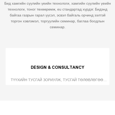
Бид хамгийн сүүлийн үеийн технологи, хамгийн сүүлийн үеийн
технологи, тоног төхөөрөмж, eu стандартад хүрдэг. Бидэнд
байгаа газрын гарал үүсэл, эсвэл байгаль орчинд ээлтэй
торгон хэвлэмэл, торгуулийн семинар, баглаа боодлын
семинар.
DESIGN & CONSULTANCY
ТҮҮХИЙН ТУСГАЙ ЗОРИУЛЖ, ТУСГАЙ ТӨЛӨВЛӨГӨӨ,
ТӨЛБӨРИЙН ТӨЛӨВЛӨГӨӨ