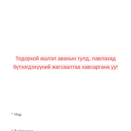
CONTACT US
Тодорхой ишлэл авахын тулд, лавлахад
бүтээгдэхүүний жагсаалтаа хавсаргана уу!
Нэр