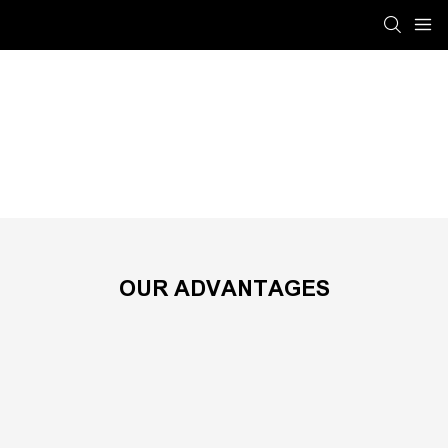
Борлуулалт хийсний дараа
Shinelong
SERVICE
Борлуулалт хийсний дараа
OUR ADVANTAGES