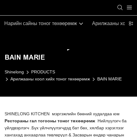
Нарийн сайны тоног төхөөрөмж
Арилжааны хоол хи
BAIN MARIE
Shinelong
PRODUCTS
Арилжааны хоол хийх тоног төхөөрөмж
BAIN MARIE
SHINELONG KITCHEN мэргэжлийн бөөний худалдаа юм
Рестораны гал тогооны тоног төхөөрөмж
Нийлүүлэгч ба
үйлдвэрлэгч .Бүх үйлчлүүлэгчдэд бат бөх, хялбар хэрэглээг
хангахад анхаарлаа төвлөрүүл & Засварын өндөр чанарын