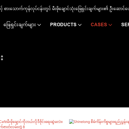
နှင့် စားသောက်ကုန်လုပ်ငန်းတွင် မီးဖိုချောင်သုံးဖြေရှင်းချက်များ၏ ဦးဆောင်ပ
ဖြေရှင်းချက်များ
PRODUCTS
CASES
SE
း