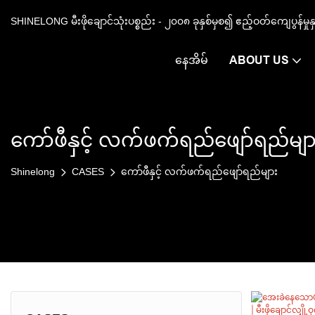
SHINELONG မီးဖိုချောင်သုံးပစ္စည်း - ၂၀၀၈ ခုနှစ်မှစ၍ ဧည့်ဝတ်ကျေပွန်မှု
နေအိမ်
ABOUT US
ကော်ဖီနှင့် လက်ဖက်ရည်ဖျော်ရည်မျာ
Shinelong
CASES
ကော်ဖီနှင့် လက်ဖက်ရည်ဖျော်ရည်များ