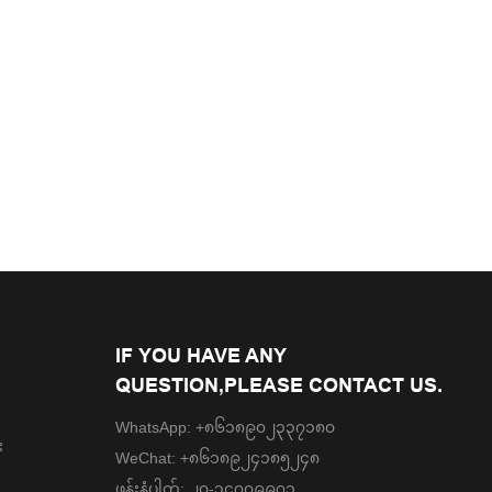
IF YOU HAVE ANY
QUESTION,PLEASE CONTACT US.
WhatsApp: +၈၆၁၈၉၀၂၃၃၇၁၈၀
း
WeChat: +၈၆၁၈၉၂၄၁၈၅၂၄၈
ဖုန်းနံပါတ်: ၂၀-၃၄၇၀၉၉၇၁