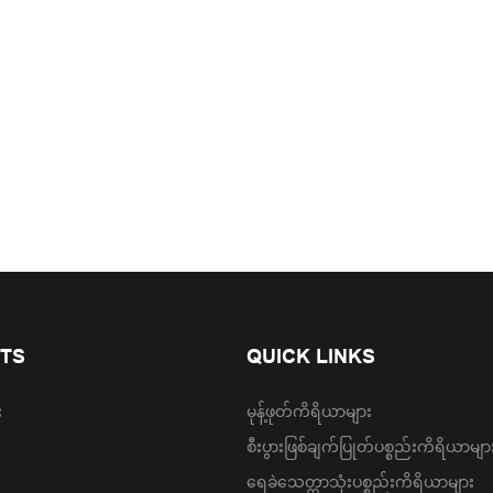
TS
QUICK LINKS
း
မုန့်ဖုတ်ကိရိယာများ
စီးပွားဖြစ်ချက်ပြုတ်ပစ္စည်းကိရိယာမျာ
ရေခဲသေတ္တာသုံးပစ္စည်းကိရိယာများ