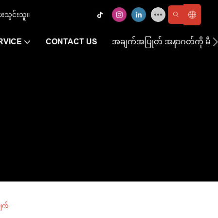
ေးသွင်းသူ။
RVICE
CONTACT US
အချက်အပြုတ် အနာဂတ်ကို မီးထိ