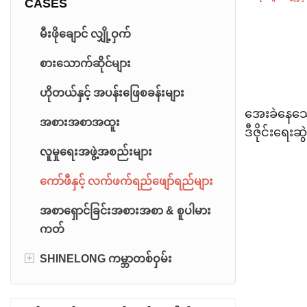
CASES
မီးဖိုချောင် လျှို့ဝှက်
စားသောက်ဆိုင်များ
ဟိုတယ်နှင့် အပန်းဖြေစခန်းများ
အေးခဲနေသော
အစားအစာအထူး
ဒီဇိုင်းရေးဆွ
ဇာတ်လမ်းတွ
လူမှုရေးအဖွဲ့အစည်းများ
ကော်ဖီနှင့် လက်ဖက်ရည်ဖျော်ရည်များ
အစာရှောင်ခြင်းအစားအစာ & စူပါမား
ကတ်
+
SHINELONG ကမ္ဘာတစ်ဝှမ်း
ဖိလစ်ပိုင်