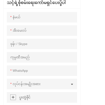
သင့်ရဲ့စုံစမ်းရေးကော်မရှင်ပေးပို့ပါ
နံမယ်
အီးမေးလ်
ဖုန်း / Skype
ကုမ္ပဏီအမည်
WhatsApp
လုပ်ငန်းအမျိုးအစား
ပူးတွဲဖိုင်