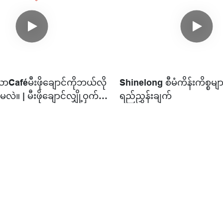
Caféမီးဖိုချောင်ကိုဘယ်လို
Shinelong စီမံကိန်းကိစ္စမျာ
ဲမလဲ။ | မီးဖိုချောင်လျှို့ဝှက်
ရည်ညွှန်းချက်
ဲ 8