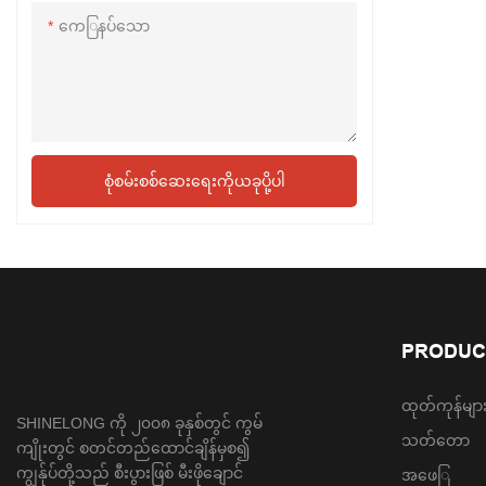
ကေြနပ်သော
စုံစမ်းစစ်ဆေးရေးကိုယခုပို့ပါ
PRODUC
ထုတ်ကုန်မျာ
SHINELONG ကို ၂၀၀၈ ခုနှစ်တွင် ကွမ်
သတ်တော
ကျိုးတွင် စတင်တည်ထောင်ချိန်မှစ၍
ကျွန်ုပ်တို့သည် စီးပွားဖြစ် မီးဖိုချောင်
အဖေြ