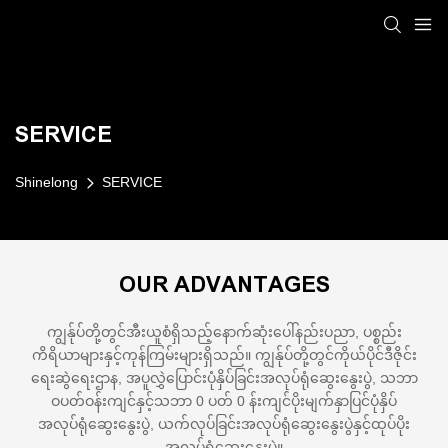
SERVICE
Shinelong
SERVICE
OUR ADVANTAGES
ကျွန်ုပ်တို့တွင်အီးယူစံရှိသည့်နောက်ဆုံးပေါ်နည်းပညာ, ပစ္စည်း
ကိရိယာများနှင့်ကုန်ကြမ်းများရှိသည်။ ကျွန်ုပ်တို့တွင်ကိုယ်ပိုင်ဒီဇိုင်း
ရေးဆွဲရေးဌာန, အပူလွှဲပြောင်းပုံနှိပ်ခြင်းအလုပ်ရုံဆွေးနွေးပွဲ, သဘာ
ဝပတ်ဝန်းကျင်နှင့်သဘာ 0 ပတ် 0 န်းကျင်ပိုးမျက်နှာပြင်ပုံနှိပ်
အလုပ်ရုံဆွေးနွေးပွဲ, ယက်လုပ်ခြင်းအလုပ်ရုံဆွေးနွေးပွဲနှင့်ထုပ်ပိုး
အလုပ်ရုံဆွေးနွေးပွဲ။