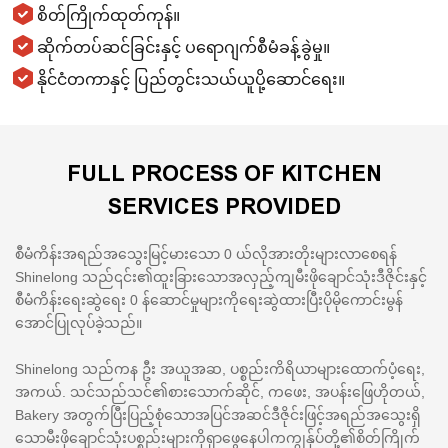
စိတ်ကြိုက်ထုတ်ကုန်။
ဆိုက်တပ်ဆင်ခြင်းနှင့် ပရောဂျက်စီမံခန့်ခွဲမှု။
နိုင်ငံတကာနှင့် ပြည်တွင်းသယ်ယူပို့ဆောင်ရေး။
FULL PROCESS OF KITCHEN
SERVICES PROVIDED
စီမံကိန်းအရည်အသွေးမြင့်မားသော 0 ယ်လိုအားတိုးများလာစေရန်
Shinelong သည်၎င်း၏ထူးခြားသောအလှည့်ကျမီးဖိုချောင်သုံးဒီဇိုင်းနှင့်
စီမံကိန်းရေးဆွဲရေး 0 န်ဆောင်မှုများကိုရေးဆွဲထားပြီးပိုမိုကောင်းမွန်
အောင်ပြုလုပ်ခဲ့သည်။
Shinelong သည်ကန ဦး အယူအဆ, ပစ္စည်းကိရိယာများထောက်ပံ့ရေး,
အကယ်. သင်သည်သင်၏စားသောက်ဆိုင်, ကဖေး, အပန်းဖြေဟိုတယ်,
Bakery အတွက်ပြီးပြည့်စုံသောအပြင်အဆင်ဒီဇိုင်းဖြင့်အရည်အသွေးရှိ
သောမီးဖိုချောင်သုံးပစ္စည်းများကိုရှာဖွေနေပါကကျွန်ုပ်တို့၏စိတ်ကြိုက်