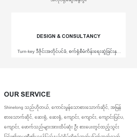
DESIGN & CONSULTANCY
Turn-key ဒီဇိုင်းအတိုင်ပင်ခံ, စက်ရုံစီမံကိန်းရေးဆွဲခြင်းနှင့်
စီမံကိန်းစီစဉ်ခြင်း
OUR SERVICE
Shinelong သည်ဟိုတယ်, ကောင်းမွန်သောစားသောက်ဆိုင်, အမြန်
စားသောက်ဆိုင်, ဆေးရုံ, ဆေးရုံ, ကျောင်း, ကျောင်း, ကျောင်းပြင်ပ,
ကျောင်း, ဖောက်သည်များအားထိပ်ဆုံး ဦး စားပေးတွင်ထည့်သွင်း
ခြင်း၏ကုမ္ပဏီ၏ယူနန်ပြည်နယ်ပုံရိပ်ကိုစဉ်ဆက်မပြတ်ဆက်လက်