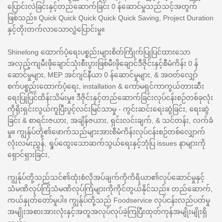
ပြောင်းလဲခြင်းနှင့်တည်ဆောက်ခြင်း 0 န်ဆောင်မှုသည်သင့်အတွက်
ဖြစ်သည်။ Quick Quick Quick Quick Quick Saving, Project Duration
နှင့်တိုးတက်လာသောလွှဲပြောင်းမှု။
Shinelong ထောက်ပံ့ရေးပစ္စည်းများစိတ်ကြိုက်ပြုပြင်ထားသော
အလှည့်ကျမီးဖိုချောင်သုံးစီးပွားဖြစ်မီးဖိုချောင်ဒီဇိုင်းနှင့်စီမံကိန်း 0 န်
ဆောင်မှုများ, MEP အင်ဂျင်နီယာ 0 န်ဆောင်မှုများ, & အဝတ်လျှော်
စက်ပစ္စည်းထောက်ပံ့ရေး, installation & ကော်မရှင်ကာကွယ်တားဆီး
ရေးပြုပြင်ထိန်းသိမ်းမှု။ ဒီဇိုင်းနှင့်တည်ဆောက်ခြင်းလုပ်ငန်းစဉ်တစ်ခုလုံး
ကိုရိုးရှင်းလွယ်ကူပြီးပွင့်လင်းမြင်သာမှု - ကွင်းဆင်းရေးဆွဲခြင်း, ရေးဆွဲ
ခြင်း & စာရင်းဇယား, အချိန်ဇယား, ရှင်းလင်းချက်, & သင်တန်း, လက်ခံ
မှု။ ကျွန်ုပ်တို့၏ဖောက်သည်များအားစီမံကိန်းလုပ်ငန်းစဉ်တစ်လျှောက်
လုံးလမ်းညွှန်, ရှုပ်ထွေးသောဆက်သွယ်ရေးနှင့်ဘုံပြ issues နာများကို
ရှောင်ရှားခြင်း,
ကျွန်ုပ်တို့သည်သင်၏ထုံးစံလိုအပ်ချက်ကိုကိရိယာ၏လုပ်ဆောင်မှုနှင့်
သံမဏိလုပ်ကြံသံမဏိလုပ်ကြံများကိုကိုင်တွယ်နိုင်သည်။ တည်ဆောက်,
ကယ်နှုတ်တော်မူပါ။ ကျွန်ုပ်တို့သည် Foodservice လုပ်ငန်းလည်ပတ်မှု
အမျိုးအစားအားလုံးနှင့်အတူအလုပ်လုပ်ခဲ့ကြပြီးထုတ်ကုန်အမျိုးမျိုးရှိ