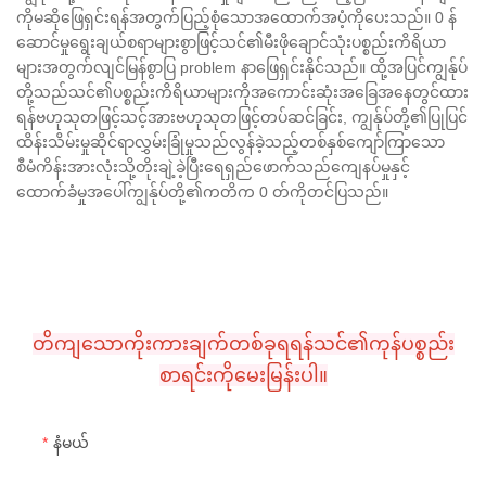
ကိုမဆိုဖြေရှင်းရန်အတွက်ပြည့်စုံသောအထောက်အပံ့ကိုပေးသည်။ 0 န်
ဆောင်မှုရွေးချယ်စရာများစွာဖြင့်သင်၏မီးဖိုချောင်သုံးပစ္စည်းကိရိယာ
များအတွက်လျင်မြန်စွာပြ problem နာဖြေရှင်းနိုင်သည်။ ထို့အပြင်ကျွန်ုပ်
တို့သည်သင်၏ပစ္စည်းကိရိယာများကိုအကောင်းဆုံးအခြေအနေတွင်ထား
ရန်ဗဟုသုတဖြင့်သင့်အားဗဟုသုတဖြင့်တပ်ဆင်ခြင်း, ကျွန်ုပ်တို့၏ပြုပြင်
ထိန်းသိမ်းမှုဆိုင်ရာလွှမ်းခြုံမှုသည်လွန်ခဲ့သည့်တစ်နှစ်ကျော်ကြာသော
စီမံကိန်းအားလုံးသို့တိုးချဲ့ခဲ့ပြီးရေရှည်ဖောက်သည်ကျေနပ်မှုနှင့်
ထောက်ခံမှုအပေါ်ကျွန်ုပ်တို့၏ကတိက 0 တ်ကိုတင်ပြသည်။
CONTACT US
တိကျသောကိုးကားချက်တစ်ခုရရန်သင်၏ကုန်ပစ္စည်း
စာရင်းကိုမေးမြန်းပါ။
နံမယ်