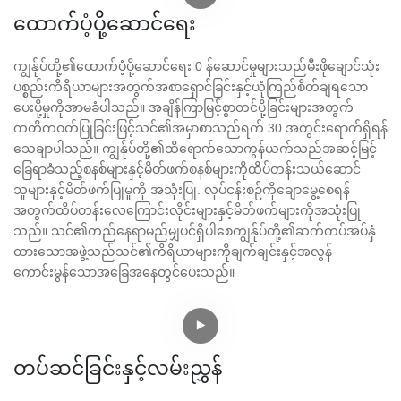
ထောက်ပံ့ပို့ဆောင်ရေး
ကျွန်ုပ်တို့၏ထောက်ပံ့ပို့ဆောင်ရေး 0 န်ဆောင်မှုများသည်မီးဖိုချောင်သုံး
ပစ္စည်းကိရိယာများအတွက်အစာရှောင်ခြင်းနှင့်ယုံကြည်စိတ်ချရသော
ပေးပို့မှုကိုအာမခံပါသည်။ အချိန်ကြာမြင့်စွာတင်ပို့ခြင်းများအတွက်
ကတိကဝတ်ပြုခြင်းဖြင့်သင်၏အမှာစာသည်ရက် 30 အတွင်းရောက်ရှိရန်
သေချာပါသည်။ ကျွန်ုပ်တို့၏ထိရောက်သောကွန်ယက်သည်အဆင့်မြင့်
ခြေရာခံသည့်စနစ်များနှင့်မိတ်ဖက်စနစ်များကိုထိပ်တန်းသယ်ဆောင်
သူများနှင့်မိတ်ဖက်ပြုမှုကို အသုံးပြု. လုပ်ငန်းစဉ်ကိုချောမွေ့စေရန်
အတွက်ထိပ်တန်းလေကြောင်းလိုင်းများနှင့်မိတ်ဖက်များကိုအသုံးပြု
သည်။ သင်၏တည်နေရာမည်မျှပင်ရှိပါစေကျွန်ုပ်တို့၏ဆက်ကပ်အပ်နှံ
ထားသောအဖွဲ့သည်သင်၏ကိရိယာများကိုချက်ချင်းနှင့်အလွန်
ကောင်းမွန်သောအခြေအနေတွင်ပေးသည်။
တပ်ဆင်ခြင်းနှင့်လမ်းညွှန်