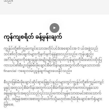
သည်။
ကုန်ကျစရိတ် ခန့်မှန်းချက်
ကျွန်ုပ်တို့၏ကျွမ်းကျင်သောအတိုင်ပင်ခံအရောင်းအ 0 ယ်အဖွဲ့သည်
သင်၏လိုအပ်ချက်များကိုနက်နက်နဲနဲနားလည်သည်။ ကုန်ပစ္စည်း
အင်္ဂါရပ်များကိုစျေးနှုန်းအမျိုးမျိုးဖြင့်ထုတ်ကုန်များကိုမီးမောင်းထိုးပြ
ကာသင်၏စီးပွားဖြစ်မီးဖိုချောင်စီမံကိန်းများအတွက်တိကျသောဘဏ်
financial ာရေးလမ်းညွှန်ချက်များပေးနိုင်သည်။
စီးပွားဖြစ်မီးဖိုချောင်ဆိုင်ရာဖြေရှင်းနည်းများတွင်ကျွန်ုပ်တို့၏ကျွမ်းကျင်
မှုနှင့်အတူသင့်စီမံကိန်းအတွက်သင့်စီမံကိန်းအတွက်ကောင်းမွန်သော
ခန့်မှန်းချက်အရ၎င်းသည်၎င်းသည်ကောင်းမွန်သောထမင်းစားသောက်
ဆိုင်, အမြန်အစားအစာထွက်ပေါက်သို့မဟုတ်ဗဟိုမီးဖိုချောင်စက်ရုံများ
ဖြစ်စေ,