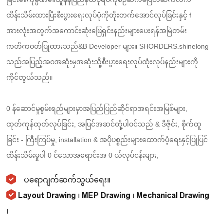
ထိန်းသိမ်းထားပြီးစီးပွားရေးလုပ်ပုံကိုတိုးတက်အောင်လုပ်ခြင်းနှင့် f
အားလုံးအတွက်အကောင်းဆုံးဖြေရှင်းနည်းများပေးရန်အမြဲတမ်း
ကတိကဝတ်ပြုထားသည်&B Developer များ။ SHORDERS.shinelong
သည်အပြည့်အဝအဆုံးမှအဆုံးသို့စီးပွားရေးလုပ်ထုံးလုပ်နည်းများကို
ကိုင်တွယ်သည်။
0 န်ဆောင်မှုစွမ်းရည်များမှာအပြည်ပြည်ဆိုင်ရာအရင်းအမြစ်များ,
ထုတ်ကုန်ထုတ်လုပ်ခြင်း, အပြင်အဆင်တို့ပါဝင်သည် & ဒီဇိုင်း, စိုက်ထူ
ခြင်း - ကြီးကြပ်မှု, installation & အပိုပစ္စည်းများထောက်ပံ့ရေးနှင့်ပြုပြင်
ထိန်းသိမ်းမှုပါ 0 င်သောအရောင်းအ 0 ယ်လုပ်ငန်းများ,
ပရောဂျက်ဆက်သွယ်ရေး။
Layout Drawing ၊ MEP Drawing ၊ Mechanical Drawing
၊