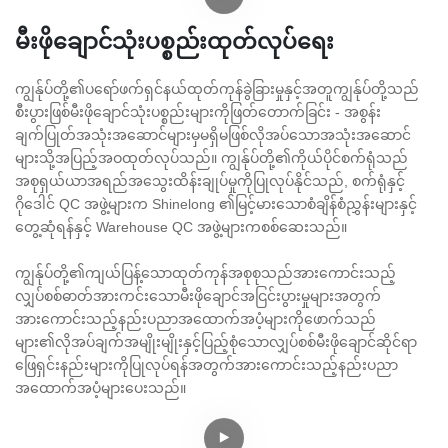
မီးဖိုချောင်သုံးပစ္စည်းထုတ်လုပ်ရေး
ကျွန်ုပ်တို့၏ပရော်ဖက်ရှင်နယ်ထုတ်ကုန်ခွဲခြားမှုနှင့်အတူကျွန်ုပ်တို့သည်
စီးပွားဖြစ်မီးဖိုချောင်သုံးပစ္စည်းများကိုဖြတ်တောက်ခြင်း - အစွန်း
ချက်ပြုတ်အသုံးအဆောင်များမှမရှိမဖြစ်လိုအပ်သောအသုံးအဆောင်
များသို့အပြည့်အဝထုတ်လုပ်သည်။ ကျွန်ုပ်တို့၏ကိုယ်ပိုင်စက်ရုံသည်
အစုရှယ်ယာအရည်အသွေးထိန်းချုပ်မှုကိုပြုလုပ်နိုင်သည်, စက်ရုံနှင့်
ဂိုဒေါင် QC အဖွဲ့များက Shinelong ၏မြင့်မားသောစံချိန်စံညွှန်းများနှင့်
တွေ့ဆုံရန်နှင့် Warehouse QC အဖွဲ့များကစစ်ဆေးသည်။
ကျွန်ုပ်တို့၏ကျယ်ပြန့်သောထုတ်ကုန်အစုစုသည်အားကောင်းသည့်
လျှပ်စစ်ဓာတ်အားကင်းသောမီးဖိုချောင်အငြင်းပွားမှုများအတွက်
အားကောင်းသည့်နည်းပညာအထောက်အပံ့များကိုဖောက်သည်
များ၏လိုအပ်ချက်အမျိုးမျိုးနှင့်ပြည့်စုံသောလျှပ်စစ်မီးဖိုချောင်ဆိုင်ရာ
ဖြေရှင်းနည်းများကိုပြုလုပ်ရန်အတွက်အားကောင်းသည့်နည်းပညာ
အထောက်အပံ့များပေးသည်။