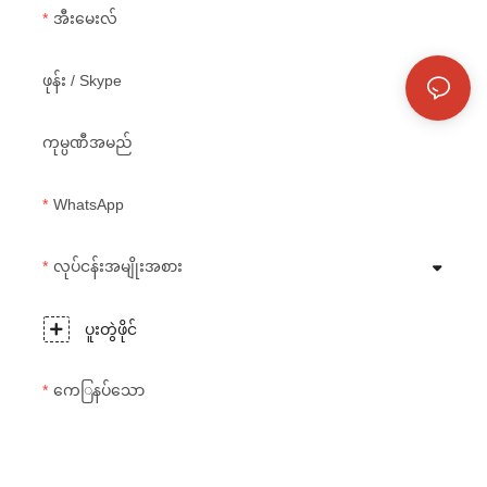
အီးမေးလ်
ဖုန်း / Skype
ကုမ္ပဏီအမည်
WhatsApp
လုပ်ငန်းအမျိုးအစား
ပူးတွဲဖိုင်
ကေြနပ်သော