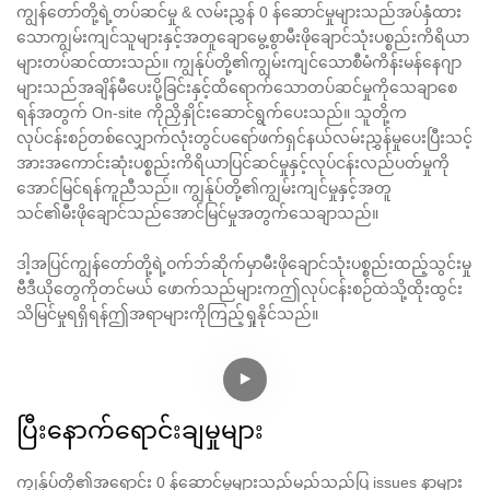
ကျွန်တော်တို့ရဲ့တပ်ဆင်မှု & လမ်းညွှန် 0 န်ဆောင်မှုများသည်အပ်နှံထား
သောကျွမ်းကျင်သူများနှင့်အတူချောမွေ့စွာမီးဖိုချောင်သုံးပစ္စည်းကိရိယာ
များတပ်ဆင်ထားသည်။ ကျွန်ုပ်တို့၏ကျွမ်းကျင်သောစီမံကိန်းမန်နေဂျာ
များသည်အချိန်မီပေးပို့ခြင်းနှင့်ထိရောက်သောတပ်ဆင်မှုကိုသေချာစေ
ရန်အတွက် On-site ကိုညှိနှိုင်းဆောင်ရွက်ပေးသည်။ သူတို့က
လုပ်ငန်းစဉ်တစ်လျှောက်လုံးတွင်ပရော်ဖက်ရှင်နယ်လမ်းညွှန်မှုပေးပြီးသင့်
အားအကောင်းဆုံးပစ္စည်းကိရိယာပြင်ဆင်မှုနှင့်လုပ်ငန်းလည်ပတ်မှုကို
အောင်မြင်ရန်ကူညီသည်။ ကျွန်ုပ်တို့၏ကျွမ်းကျင်မှုနှင့်အတူ
သင်၏မီးဖိုချောင်သည်အောင်မြင်မှုအတွက်သေချာသည်။
ဒါ့အပြင်ကျွန်တော်တို့ရဲ့ဝက်ဘ်ဆိုက်မှာမီးဖိုချောင်သုံးပစ္စည်းထည့်သွင်းမှု
ဗီဒီယိုတွေကိုတင်မယ် ဖောက်သည်များကဤလုပ်ငန်းစဉ်ထဲသို့ထိုးထွင်း
သိမြင်မှုရရှိရန်ဤအရာများကိုကြည့်ရှုနိုင်သည်။
ပြီးနောက်ရောင်းချမှုများ
ကျွန်ုပ်တို့၏အရောင်း 0 န်ဆောင်မှုများသည်မည်သည့်ပြ issues နာများ