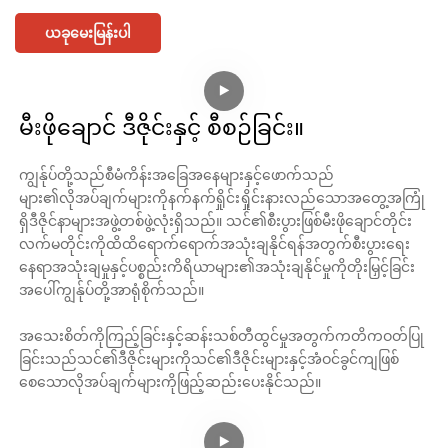
ယခုမေးမြန်းပါ
မီးဖိုချောင် ဒီဇိုင်းနှင့် စီစဉ်ခြင်း။
ကျွန်ုပ်တို့သည်စီမံကိန်းအခြေအနေများနှင့်ဖောက်သည်
များ၏လိုအပ်ချက်များကိုနက်နက်ရှိုင်းရှိုင်းနားလည်သောအတွေ့အကြုံ
ရှိဒီဇိုင်နာများအဖွဲ့တစ်ဖွဲ့လုံးရှိသည်။ သင်၏စီးပွားဖြစ်မီးဖိုချောင်တိုင်း
လက်မတိုင်းကိုထိထိရောက်ရောက်အသုံးချနိုင်ရန်အတွက်စီးပွားရေး
နေရာအသုံးချမှုနှင့်ပစ္စည်းကိရိယာများ၏အသုံးချနိုင်မှုကိုတိုးမြှင့်ခြင်း
အပေါ်ကျွန်ုပ်တို့အာရုံစိုက်သည်။
အသေးစိတ်ကိုကြည့်ခြင်းနှင့်ဆန်းသစ်တီထွင်မှုအတွက်ကတိကဝတ်ပြု
ခြင်းသည်သင်၏ဒီဇိုင်းများကိုသင်၏ဒီဇိုင်းများနှင့်အံဝင်ခွင်ကျဖြစ်
စေသောလိုအပ်ချက်များကိုဖြည့်ဆည်းပေးနိုင်သည်။