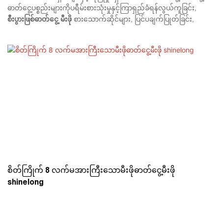
ဓာတ်ငွေ့ပစ္စည်းများကိုပရီမ်းစားသုံးမှုနှင့်ကြာရှည်ခံရန်လွယ်ကူခြင်း,
စီးပွားဖြစ်ဓာတ်ငွေ့
မီးဖို
စားသောက်ဆိုင်များ, ပြင်ပချက်ပြုတ်ခြင်း,
စိတ်ကြိုက် 8 လက်မအားကြီးသောမီးဖိုဓာတ်ငွေ့မီးဖို
shinelong