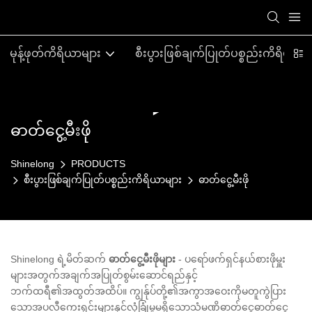
မုန့်ဖုတ်ကိရိယာများ
စီးပွားဖြစ်ချက်ပြုတ်ပစ္စည်းကိရိယာမျ
ဓာတ်ငွေ့မီးဖို
Shinelong
PRODUCTS
စီးပွားဖြစ်ချက်ပြုတ်ပစ္စည်းကိရိယာများ
ဓာတ်ငွေ့မီးဖို
Shinelong ရဲ့မိတ်ဆက်
ဓာတ်ငွေ့မီးဖိုများ
- ပရော်ဖက်ရှင်နယ်စားဖိုမှူး
များအတွက်အချက်အပြုတ်စွမ်းဆောင်ရည်နှင့်
ဘက်ထရီ၏အထွတ်အထိပ်။ ကျွန်ုပ်တို့၏အကွာအဝေးကိုမတူကွဲပြား
သောအပလီကေးရှင်းများနှင့်လုံခြုံမှုမရှိသောသံမဏိဓာတ်ငွေ့ဓာတ်ငွေ့