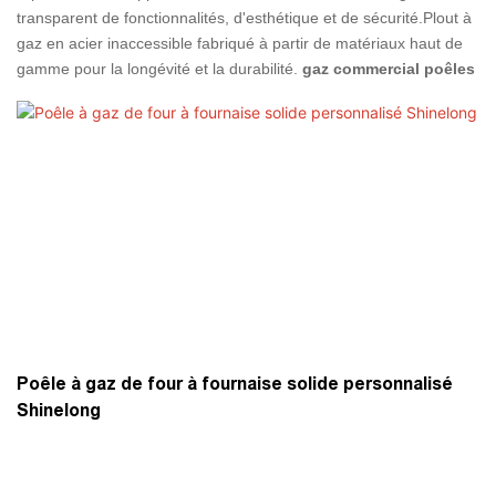
transparent de fonctionnalités, d'esthétique et de sécurité.Plout à
gaz en acier inaccessible fabriqué à partir de matériaux haut de
gamme pour la longévité et la durabilité.
gaz commercial
poêles
sont largement utilisés dans les restaurants, la cuisine en plein
air, les services de restauration et la restauration de l'hôpital. Les
poêles à gaz de Shinelong incarnent une fusion harmonieuse de
la technologie et de la tradition, de l'enquête maintenant pour les
derniers poêles à gaz.
Poêle à gaz de four à fournaise solide personnalisé
Shinelong