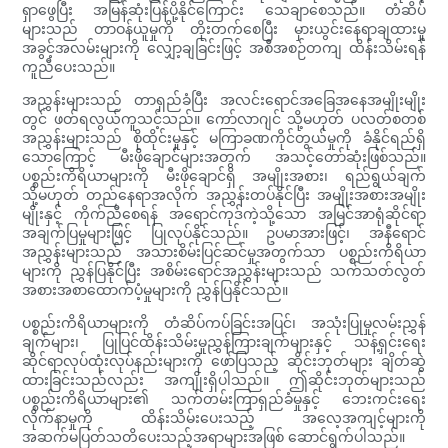
ရှာဖွေပြီး အမြန်ဆုံးပြန်ပို့နိုင်ကြောင်း သေချာစေသည်။ တံဆိပ်
များသည် တာဝန်ယူမှုကို တိုးတက်စေပြီး မှားယွင်းနေရာချထားမှု
အခွင့်အလမ်းများကို လျှော့ချခြင်းဖြင့် အစီအစဉ်တကျ ထိန်းသိမ်းရန်
ကူညီပေးသည်။
အညွှန်းများသည် တာရှည်ခံပြီး အလင်းရောင်အခြေအနေအမျိုးမျိုး
တွင် ဖတ်ရလွယ်ကူသင့်သည်။ ကော်လာဂျင် သို့မဟုတ် ပလတ်စတစ်
အညွှန်းများသည် စိုထိုင်းမှုနှင့် မကြာခဏကိုင်တွယ်မှုကို ခံနိုင်ရည်ရှိ
သောကြောင့် မီးဖိုချောင်များအတွက် အသင့်တော်ဆုံးဖြစ်သည်။
ပစ္စည်းကိရိယာများကို မီးဖိုချောင်ရှိ အမျိုးအစား၊ ရည်ရွယ်ချက်
သို့မဟုတ် တည်နေရာအလိုက် အညွှန်းတပ်နိုင်ပြီး အမျိုးအစားအမျိုး
မျိုးနှင့် ကိုက်ညီစေရန် အရောင်ကုဒ်ကဲ့သို့သော အမြင်အာရုံဆိုင်ရာ
အချက်ပြမှုများဖြင့် ပြုလုပ်နိုင်သည်။ ဥပမာအားဖြင့်၊ အနီရောင်
အညွှန်းများသည် အသားစိမ်းပြင်ဆင်မှုအတွက်သာ ပစ္စည်းကိရိယာ
များကို ညွှန်ပြနိုင်ပြီး အစိမ်းရောင်အညွှန်းများသည် သက်သတ်လွတ်
အစားအစာထောက်ပံ့မှုများကို ညွှန်ပြနိုင်သည်။
ပစ္စည်းကိရိယာများကို တံဆိပ်ကပ်ခြင်းအပြင်၊ အသုံးပြုမှုလမ်းညွှန်
ချက်များ၊ ပြုပြင်ထိန်းသိမ်းမှုညွှန်ကြားချက်များနှင့် သန့်ရှင်းရေး
ဆိုင်ရာလုပ်ထုံးလုပ်နည်းများကို ဖော်ပြသည့် ဆိုင်းဘုတ်များ ချိတ်ဆွဲ
ထားခြင်းသည်လည်း အကျိုးရှိပါသည်။ ဤဆိုင်းဘုတ်များသည်
ပစ္စည်းကိရိယာများ၏ သက်တမ်းကြာရှည်ခံမှုနှင့် ဘေးကင်းရေး
လိုက်နာမှုကို ထိန်းသိမ်းပေးသည့် အလေ့အကျင့်များကို
အဆက်မပြတ်သတိပေးသည့်အရာများအဖြစ် ဆောင်ရွက်ပါသည်။