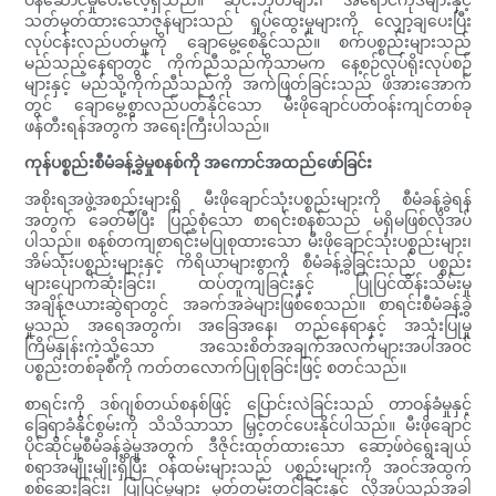
သတ်မှတ်ထားသောဇုန်များသည် ရှုပ်ထွေးမှုများကို လျှော့ချပေးပြီး
လုပ်ငန်းလည်ပတ်မှုကို ချောမွေ့စေနိုင်သည်။ စက်ပစ္စည်းများသည်
မည်သည့်နေရာတွင် ကိုက်ညီသည်ကိုသာမက နေ့စဉ်လုပ်ရိုးလုပ်စဉ်
များနှင့် မည်သို့ကိုက်ညီသည်ကို အကဲဖြတ်ခြင်းသည် ဖိအားအောက်
တွင် ချောမွေ့စွာလည်ပတ်နိုင်သော မီးဖိုချောင်ပတ်ဝန်းကျင်တစ်ခု
ဖန်တီးရန်အတွက် အရေးကြီးပါသည်။
ကုန်ပစ္စည်းစီမံခန့်ခွဲမှုစနစ်ကို အကောင်အထည်ဖော်ခြင်း
အစိုးရအဖွဲ့အစည်းများရှိ မီးဖိုချောင်သုံးပစ္စည်းများကို စီမံခန့်ခွဲရန်
အတွက် ခေတ်မီပြီး ပြည့်စုံသော စာရင်းစနစ်သည် မရှိမဖြစ်လိုအပ်
ပါသည်။ စနစ်တကျစာရင်းမပြုစုထားသော မီးဖိုချောင်သုံးပစ္စည်းများ၊
အိမ်သုံးပစ္စည်းများနှင့် ကိရိယာများစွာကို စီမံခန့်ခွဲခြင်းသည် ပစ္စည်း
များပျောက်ဆုံးခြင်း၊ ထပ်တူကျခြင်းနှင့် ပြုပြင်ထိန်းသိမ်းမှု
အချိန်ဇယားဆွဲရာတွင် အခက်အခဲများဖြစ်စေသည်။ စာရင်းစီမံခန့်ခွဲ
မှုသည် အရေအတွက်၊ အခြေအနေ၊ တည်နေရာနှင့် အသုံးပြုမှု
ကြိမ်နှုန်းကဲ့သို့သော အသေးစိတ်အချက်အလက်များအပါအဝင်
ပစ္စည်းတစ်ခုစီကို ကတ်တလောက်ပြုစုခြင်းဖြင့် စတင်သည်။
စာရင်းကို ဒစ်ဂျစ်တယ်စနစ်ဖြင့် ပြောင်းလဲခြင်းသည် တာဝန်ခံမှုနှင့်
ခြေရာခံနိုင်စွမ်းကို သိသိသာသာ မြှင့်တင်ပေးနိုင်ပါသည်။ မီးဖိုချောင်
ပိုင်ဆိုင်မှုစီမံခန့်ခွဲမှုအတွက် ဒီဇိုင်းထုတ်ထားသော ဆော့ဖ်ဝဲရွေးချယ်
စရာအမျိုးမျိုးရှိပြီး ဝန်ထမ်းများသည် ပစ္စည်းများကို အဝင်အထွက်
စစ်ဆေးခြင်း၊ ပြုပြင်မှုများ မှတ်တမ်းတင်ခြင်းနှင့် လိုအပ်သည့်အခါ