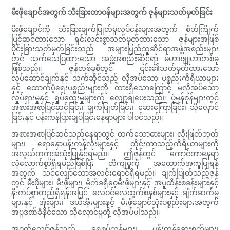
မီးဖိုချောင်အတွက် သီးခြားတာဝန်များအတွက် ဇုန်များသတ်မှတ်ခြင်း
မီးဖိုချောင်ကို သီးခြားချက်ပြုတ်မှုလုပ်ငန်းများအတွက် စိတ်ကြိုက်
ပြင်ဆင်ထားသော ရှင်းလင်းစွာသတ်မှတ်ထားသော ဇုန်များအဖြစ်
ပိုင်းခြားသတ်မှတ်ခြင်းသည် အများပြည်သူဆိုင်ရာအဖွဲ့အစည်းများ
တွင် သက်သေပြထားသော အဖွဲ့အစည်းဆိုင်ရာ မဟာဗျူဟာတစ်ခု
ဖြစ်သည်။ ဇုန်တစ်ခုစီတွင် ၎င်း၏သတ်မှတ်ထားသော
လုပ်ဆောင်ချက်နှင့် သက်ဆိုင်သည့် လိုအပ်သော ပစ္စည်းကိရိယာများ
နှင့် ထောက်ပံ့ရေးပစ္စည်းများကို ထားရှိသောကြောင့် မလိုအပ်သော
လှုပ်ရှားမှုနှင့် ရှုပ်ထွေးမှုများကို လျှော့ချပေးသည်။ ပုံမှန်ဇုန်များတွင်
အစားအစာပြင်ဆင်ခြင်း၊ ချက်ပြုတ်ခြင်း၊ ဆေးကြောခြင်း၊ သိုလှောင်
ခြင်းနှင့် ပန်းကန်ပြားချပ်ခြင်းနေရာများ ပါဝင်သည်။
အစားအစာပြင်ဆင်သည့်နေရာတွင် ထက်သောဓားများ၊ လှီးဖြတ်ဘုတ်
များ၊ ရောနှောပန်းကန်လုံးများနှင့် တိုင်းတာသည့်ကိရိယာများကို
အလွယ်တကူအသုံးပြုနိုင်ရမည်။ ဤဇုန်တွင် ကောင်တာနေရာ
လုံလောက်စွာရှိရမည်ဖြစ်ပြီး တိကျမှုကို အထောက်အကူပြုရန်
အတွက် သင့်လျော်သောအလင်းရောင်ရှိရမည်။ ချက်ပြုတ်သည့်ဇုန်
တွင် မီးဖိုများ၊ မီးဖိုများ၊ မိုက်ခရိုဝေ့မီးဖိုများနှင့် အပူထိန်းစခန်းများနှင့်
နီးကပ်စွာတည်ရှိရန်အပြင် လေဝင်လေထွက်စနစ်များနှင့် ချိတ်ဆက်မှု
များနှင့် အိုးများ၊ ဒယ်အိုးများနှင့် မီးဖိုချောင်သုံးပစ္စည်းများအတွက်
အပူဒဏ်ခံနိုင်သော သိုလှောင်မှုတို့ လိုအပ်ပါသည်။
အဝတ်လျှော်ဇုန်သည် ရေစုပ်ကန်များ၊ ပန်းကန်ဆေးစက်များ၊