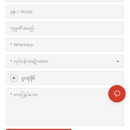
ဖုန်း / Skype
ကုမ္ပဏီအမည်
WhatsApp
လုပ်ငန်းအမျိုးအစား
ပူးတွဲဖိုင်
ကေြနပ်သော