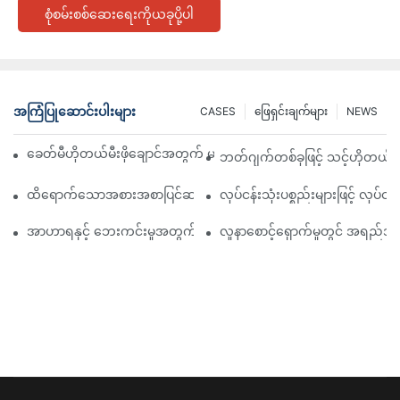
စုံစမ်းစစ်ဆေးရေးကိုယခုပို့ပါ
အကြံပြုဆောင်းပါးများ
CASES
ဖြေရှင်းချက်များ
NEWS
ခေတ်မီဟိုတယ်မီးဖိုချောင်အတွက် မရှိမဖြစ် လုပ်ငန်းသုံး ဟင်းချက်ကိရ
ဘတ်ဂျက်တစ်ခုဖြင့် သင့်ဟိုတယ်မီးဖ
ထိရောက်သောအစားအစာပြင်ဆင်မှုအတွက် မရှိမဖြစ်လိုအပ်သော ဆေးရုံမီးဖ
လုပ်ငန်းသုံးပစ္စည်းများဖြင့် လုပ်ငန်
အာဟာရနှင့် ဘေးကင်းမှုအတွက် ထိပ်တန်းဆေးရုံ မီးဖိုချောင်သုံးပစ္စည်း
လူနာစောင့်ရှောက်မှုတွင် အရည်အသွ