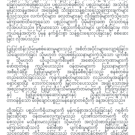
ခြေလှမ်းတစ်ခုဖြစ်သည်။ ပစ္စည်းတစ်ခုစီတွင် ပစ္စည်းများနှင့် အသုံးပြု
မှုပြင်းထန်မှုအပေါ် အခြေခံ၍ သီးခြားသန့်ရှင်းရေးညွှန်ကြားချက်များ
ရှိသင့်သည်။ လက်ကိုင်များ၊ ခလုတ်များနှင့် လှီးဖြတ်ခုံများကဲ့သို့သော
မကြာခဏထိတွေ့ရသော ပစ္စည်းများကို ပိုမိုမကြာခဏ ပိုးသတ်ရန်
လိုအပ်ပါသည်။ ကြီးမားသော ပစ္စည်းကိရိယာများ ပျက်စီးခြင်းမှ ကာ
ကွယ်ရန်အတွက် ပုံမှန် နက်ရှိုင်းစွာ သန့်ရှင်းရေးလုပ်ခြင်းနှင့် စစ်ဆေး
ခြင်း လိုအပ်သည်။
ပြုပြင်ထိန်းသိမ်းမှုစစ်ဆေးမှုများသည် အစိတ်အပိုင်းများလျော့ရဲခြင်း၊
သံချေးတက်ခြင်း သို့မဟုတ် လျှပ်စစ်ပြဿနာများကဲ့သို့သော ပျက်စီး
မှု သို့မဟုတ် ယိုယွင်းပျက်စီးမှု၏ အစောပိုင်းလက္ခဏာများကို
ဖော်ထုတ်ရန် ကူညီပေးသည်။ ဝန်ထမ်းများက ပြဿနာများကို
အစီရင်ခံပြီး ပြုပြင်မှုများကို အချိန်မီစီစဉ်နိုင်သည့် စနစ်တစ်ခု
တည်ထောင်ခြင်းသည် ကုန်ကျစရိတ်များသော လည်ပတ်မှုအချိန်ကို
ရှောင်ရှားပြီး ဘေးကင်းရေးကို မြှင့်တင်ပေးသည်။ အချို့သောအဖွဲ့
အစည်းများသည် ပြုပြင်ထိန်းသိမ်းမှုမှတ်တမ်းများကို ကြီးကြပ်ခြင်း
နှင့် ပြုပြင်ရေးဝန်ဆောင်မှုများနှင့် ညှိနှိုင်းဆောင်ရွက်ရန်
တာဝန်ရှိသော မီးဖိုချောင်ပစ္စည်းမန်နေဂျာတစ်ဦးကို ခန့်အပ်ကြသည်။
ထို့အပြင်၊ ပစ္စည်းကိရိယာများကို မှန်ကန်စွာအသုံးပြုခြင်းနှင့် ဂရုစိုက်
ခြင်းဆိုင်ရာ ဝန်ထမ်းလေ့ကျင့်မှုသည် ၎င်း၏သက်တမ်းကို တိုး
စေသည်။ မသိနားမလည်ခြင်း သို့မဟုတ် အလွဲသုံးစားပြုခြင်းသည်
မကြာခဏဆိုသလို စောစီးစွာ ပျက်စီးမှုများကို ဖြစ်ပေါ်စေပြီး
သင့်လျော်စွာ ကိုင်တွယ်ခြင်းသည် လုပ်ဆောင်နိုင်စွမ်းကို ထိန်းသိမ်း