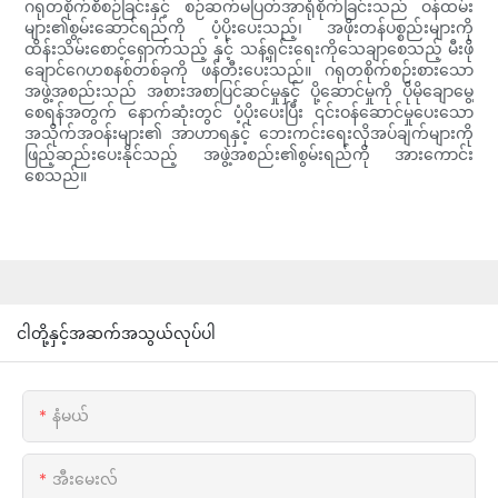
ဂရုတစိုက်စီစဉ်ခြင်းနှင့် စဉ်ဆက်မပြတ်အာရုံစိုက်ခြင်းသည် ဝန်ထမ်း
များ၏စွမ်းဆောင်ရည်ကို ပံ့ပိုးပေးသည့်၊ အဖိုးတန်ပစ္စည်းများကို
ထိန်းသိမ်းစောင့်ရှောက်သည့် နှင့် သန့်ရှင်းရေးကိုသေချာစေသည့် မီးဖို
ချောင်ဂေဟစနစ်တစ်ခုကို ဖန်တီးပေးသည်။ ဂရုတစိုက်စဉ်းစားသော
အဖွဲ့အစည်းသည် အစားအစာပြင်ဆင်မှုနှင့် ပို့ဆောင်မှုကို ပိုမိုချောမွေ့
စေရန်အတွက် နောက်ဆုံးတွင် ပံ့ပိုးပေးပြီး ၎င်းဝန်ဆောင်မှုပေးသော
အသိုက်အဝန်းများ၏ အာဟာရနှင့် ဘေးကင်းရေးလိုအပ်ချက်များကို
ဖြည့်ဆည်းပေးနိုင်သည့် အဖွဲ့အစည်း၏စွမ်းရည်ကို အားကောင်း
စေသည်။
ငါတို့နှင့်အဆက်အသွယ်လုပ်ပါ
နံမယ်
အီးမေးလ်