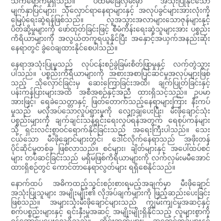
သက်ရောက်မှုရှိသည်။ ပထမခြေလှမ်းမှာ အသုံးပြုနိုင်သော
မျက်နှာပြင်များ၊ သိုလှောင်ရာနေရာများနှင့် အလုပ်ခွင်များအားလုံးကို
မြေပုံရေးဆွဲရန်ဖြစ်သည်။ လူအသွားအလာများသောဇုန်များနှင့်
ပိတ်ဆို့မှုများကို ဖော်ထုတ်ခြင်းဖြင့် စီမံကိန်းရေးဆွဲသူများအား ပစ္စည်း
ကိရိယာများကို အလွယ်တကူရယူနိုင်ပြီး အနှောင့်အယှက်အနည်းဆုံး
နေရာတွင် ခွဲဝေချထားနိုင်စေပါသည်။
နေရာအသုံးပြုမှုသည် လုပ်ငန်းစဉ်ခွဲခြမ်းစိတ်ဖြာမှုနှင့် လက်တွဲသွား
ပါသည်။ ပစ္စည်းကိရိယာများကို အစားအစာပြင်ဆင်မှုအလုပ်များဖြစ်
သည့် သိုလှောင်ခြင်းမှ ဆေးကြောခြင်းအထိ၊ ချက်ပြုတ်ခြင်းနှင့်
ပန်းကန်ပြားများအထိ အစီအစဉ်နှင့်အညီ ထားရှိသင့်သည်။ ဥပမာ
အားဖြင့်၊ ရေခဲသေတ္တာနှင့် ဖြတ်တောက်သည့်နေရာများကြား နီးကပ်
မှုသည် မလိုအပ်သောလှုပ်ရှားမှုကို လျှော့ချပေးပြီး၊ မီးဖိုချောင်သုံး
ပစ္စည်းများကို ချက်ချင်းသန့်ရှင်းရေးလုပ်ရန်အတွက် ရေစုပ်ကန်များ
သို့ ရှင်းလင်းစွာဝင်ရောက်နိုင်ခြင်းသည် အရေးကြီးပါသည်။ သေး
ငယ်သော မီးဖိုချောင်များတွင်၊ ဒေါင်လိုက်နေရာသည် အဖိုးတန်
ပိုင်ဆိုင်မှုတစ်ခု ဖြစ်လာသည်။ စင်များ၊ ချိတ်များနှင့် အပေါ်ထပ်စင်
များ တပ်ဆင်ခြင်းသည် မရှိမဖြစ်ကိရိယာများကို လက်လှမ်းမမီအောင်
ထားရှိစဉ်တွင် ကောင်တာနေရာလွတ်များ ရရှိစေနိုင်သည်။
နောက်ထပ် အဓိကထည့်သွင်းစဉ်းစားရမည့်အချက်မှာ မီးဖိုချောင်
အသုံးပြုသူများ အမျိုးမျိုး၏ လိုအပ်ချက်များကို ဖြည့်ဆည်းပေးခြင်း
ဖြစ်သည်။ အများသုံးမီးဖိုချောင်များသည် ကျွမ်းကျင်မှုအဆင့်နှင့်
စက်ပစ္စည်းများနှင့် ရင်းနှီးမှုအဆင့် အမျိုးမျိုးရှိနိုင်သည့် လူများစွာကို
ဝန်ဆောင်မှုပေးလေ့ရှိသည်။ ဆိုင်းဘုတ်များ၊ အရောင်ကုဒ်များနှင့်