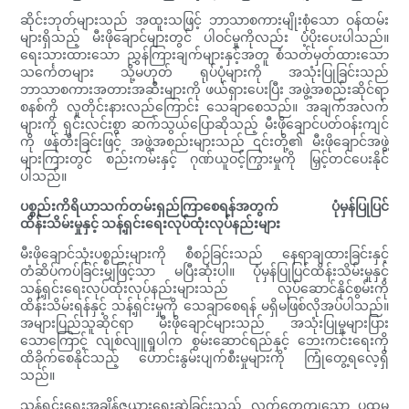
ဆိုင်းဘုတ်များသည် အထူးသဖြင့် ဘာသာစကားမျိုးစုံသော ဝန်ထမ်း
များရှိသည့် မီးဖိုချောင်များတွင် ပါဝင်မှုကိုလည်း ပံ့ပိုးပေးပါသည်။
ရေးသားထားသော ညွှန်ကြားချက်များနှင့်အတူ စံသတ်မှတ်ထားသော
သင်္ကေတများ သို့မဟုတ် ရုပ်ပုံများကို အသုံးပြုခြင်းသည်
ဘာသာစကားအတားအဆီးများကို ဖယ်ရှားပေးပြီး အဖွဲ့အစည်းဆိုင်ရာ
စနစ်ကို လူတိုင်းနားလည်ကြောင်း သေချာစေသည်။ အချက်အလက်
များကို ရှင်းလင်းစွာ ဆက်သွယ်ပြောဆိုသည့် မီးဖိုချောင်ပတ်ဝန်းကျင်
ကို ဖန်တီးခြင်းဖြင့် အဖွဲ့အစည်းများသည် ၎င်းတို့၏ မီးဖိုချောင်အဖွဲ့
များကြားတွင် စည်းကမ်းနှင့် ဂုဏ်ယူဝင့်ကြွားမှုကို မြှင့်တင်ပေးနိုင်
ပါသည်။
ပစ္စည်းကိရိယာသက်တမ်းရှည်ကြာစေရန်အတွက် ပုံမှန်ပြုပြင်
ထိန်းသိမ်းမှုနှင့် သန့်ရှင်းရေးလုပ်ထုံးလုပ်နည်းများ
မီးဖိုချောင်သုံးပစ္စည်းများကို စီစဉ်ခြင်းသည် နေရာချထားခြင်းနှင့်
တံဆိပ်ကပ်ခြင်းမျှဖြင့်သာ မပြီးဆုံးပါ။ ပုံမှန်ပြုပြင်ထိန်းသိမ်းမှုနှင့်
သန့်ရှင်းရေးလုပ်ထုံးလုပ်နည်းများသည် လုပ်ဆောင်နိုင်စွမ်းကို
ထိန်းသိမ်းရန်နှင့် သန့်ရှင်းမှုကို သေချာစေရန် မရှိမဖြစ်လိုအပ်ပါသည်။
အများပြည်သူဆိုင်ရာ မီးဖိုချောင်များသည် အသုံးပြုမှုများပြား
သောကြောင့် လျစ်လျူရှုပါက စွမ်းဆောင်ရည်နှင့် ဘေးကင်းရေးကို
ထိခိုက်စေနိုင်သည့် ဟောင်းနွမ်းပျက်စီးမှုများကို ကြုံတွေ့ရလေ့ရှိ
သည်။
သန့်ရှင်းရေးအချိန်ဇယားရေးဆွဲခြင်းသည် လက်တွေ့ကျသော ပထမ