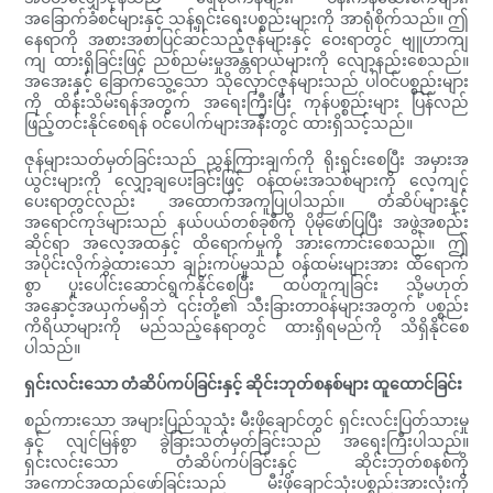
အခြောက်ခံစင်များနှင့် သန့်ရှင်းရေးပစ္စည်းများကို အာရုံစိုက်သည်။ ဤ
နေရာကို အစားအစာပြင်ဆင်သည့်ဇုန်များနှင့် ဝေးရာတွင် ဗျူဟာကျ
ကျ ထားရှိခြင်းဖြင့် ညစ်ညမ်းမှုအန္တရာယ်များကို လျော့နည်းစေသည်။
အအေးနှင့် ခြောက်သွေ့သော သိုလှောင်ဇုန်များသည် ပါဝင်ပစ္စည်းများ
ကို ထိန်းသိမ်းရန်အတွက် အရေးကြီးပြီး ကုန်ပစ္စည်းများ ပြန်လည်
ဖြည့်တင်းနိုင်စေရန် ဝင်ပေါက်များအနီးတွင် ထားရှိသင့်သည်။
ဇုန်များသတ်မှတ်ခြင်းသည် ညွှန်ကြားချက်ကို ရိုးရှင်းစေပြီး အမှားအ
ယွင်းများကို လျှော့ချပေးခြင်းဖြင့် ဝန်ထမ်းအသစ်များကို လေ့ကျင့်
ပေးရာတွင်လည်း အထောက်အကူပြုပါသည်။ တံဆိပ်များနှင့်
အရောင်ကုဒ်များသည် နယ်ပယ်တစ်ခုစီကို ပိုမိုဖော်ပြပြီး အဖွဲ့အစည်း
ဆိုင်ရာ အလေ့အထနှင့် ထိရောက်မှုကို အားကောင်းစေသည်။ ဤ
အပိုင်းလိုက်ခွဲထားသော ချဉ်းကပ်မှုသည် ဝန်ထမ်းများအား ထိရောက်
စွာ ပူးပေါင်းဆောင်ရွက်နိုင်စေပြီး ထပ်တူကျခြင်း သို့မဟုတ်
အနှောင့်အယှက်မရှိဘဲ ၎င်းတို့၏ သီးခြားတာဝန်များအတွက် ပစ္စည်း
ကိရိယာများကို မည်သည့်နေရာတွင် ထားရှိရမည်ကို သိရှိနိုင်စေ
ပါသည်။
ရှင်းလင်းသော တံဆိပ်ကပ်ခြင်းနှင့် ဆိုင်းဘုတ်စနစ်များ ထူထောင်ခြင်း
စည်ကားသော အများပြည်သူသုံး မီးဖိုချောင်တွင် ရှင်းလင်းပြတ်သားမှု
နှင့် လျင်မြန်စွာ ခွဲခြားသတ်မှတ်ခြင်းသည် အရေးကြီးပါသည်။
ရှင်းလင်းသော တံဆိပ်ကပ်ခြင်းနှင့် ဆိုင်းဘုတ်စနစ်ကို
အကောင်အထည်ဖော်ခြင်းသည် မီးဖိုချောင်သုံးပစ္စည်းအားလုံးကို