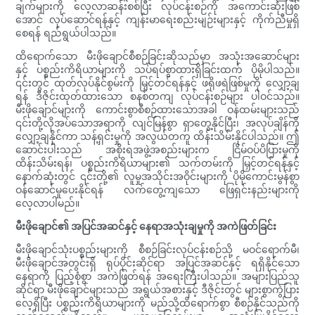
ချက်များကို လေ့လာဆန်းစစ်ပြီး လုပ်ငန်းစဉ်ကို အကောင်းဆုံးဖြစ်
အောင် လုပ်ဆောင်ရန်နှင့် ကျန်းမာရေးစည်းမျဉ်းများနှင့် ကိုက်ညီမှုရှိ
စေရန် ရည်ရွယ်ပါသည်။
ထိရောက်သော မီးဖိုချောင်စီစဉ်ခြင်းဆိုသည်မှာ အသုံးအဆောင်များ
နှင့် ပစ္စည်းကိရိယာများကို သပ်ရပ်စွာထားရှိခြင်းထက် ပိုမိုပါသည်။
၎င်းတွင် ထုတ်လုပ်နိုင်စွမ်းကို မြှင့်တင်ရန်နှင့် ဖရိုဖရဲဖြစ်မှုကို လျှော့ချ
ရန် ဒီဇိုင်းထုတ်ထားသော စနစ်တကျ လုပ်ငန်းစဉ်များ ပါဝင်သည်။
မီးဖိုချောင်များကို ကောင်းစွာစီစဉ်ထားသောအခါ ဝန်ထမ်းများသည်
၎င်းတို့လိုအပ်သောအရာကို လျင်မြန်စွာ ရှာတွေ့နိုင်ပြီး၊ အလုပ်ချိန်ကို
လျှော့ချနိုင်ကာ သန့်ရှင်းမှုကို အလွယ်တကူ ထိန်းသိမ်းနိုင်ပါသည်။ ဤ
ဆောင်းပါးသည် အစိုးရအဖွဲ့အစည်းများက ငြိမ်ဝပ်ပိပြားမှုကို
ထိန်းသိမ်းရန်၊ ပစ္စည်းကိရိယာများ၏ သက်တမ်းကို မြှင့်တင်ရန်နှင့်
နောက်ဆုံးတွင် ၎င်းတို့၏ လူမှုအသိုင်းအဝိုင်းများကို ပိုမိုကောင်းမွန်စွာ
ဝန်ဆောင်မှုပေးနိုင်ရန် လက်တွေ့ကျသော ဖြေရှင်းနည်းများကို
လေ့လာပါမည်။
မီးဖိုချောင်၏ အပြင်အဆင်နှင့် နေရာအသုံးချမှုကို အကဲဖြတ်ခြင်း
မီးဖိုချောင်သုံးပစ္စည်းများကို စီစဉ်ခြင်းလုပ်ငန်းစဉ်သို့ မဝင်ရောက်မီ၊
မီးဖိုချောင်အတွင်းရှိ ရုပ်ပိုင်းဆိုင်ရာ အပြင်အဆင်နှင့် ရရှိနိုင်သော
နေရာကို ပြည့်စုံစွာ အကဲဖြတ်ရန် အရေးကြီးပါသည်။ အများပြည်သူ
ဆိုင်ရာ မီးဖိုချောင်များသည် အရွယ်အစားနှင့် ဒီဇိုင်းတွင် များစွာကွဲပြား
လေ့ရှိပြီး ပစ္စည်းကိရိယာများကို မည်သို့ထိရောက်စွာ စီစဉ်နိုင်သည်ကို