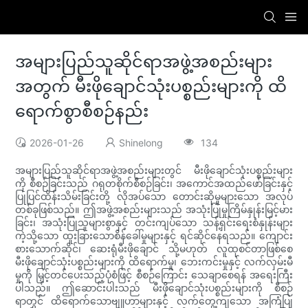
အများပြည်သူဆိုင်ရာအဖွဲ့အစည်းများ
အတွက် မီးဖိုချောင်သုံးပစ္စည်းများကို ထိ
ရောက်စွာစီစဉ်နည်း
2026-01-26
Shinelong
134
အများပြည်သူဆိုင်ရာအဖွဲ့အစည်းများတွင် မီးဖိုချောင်သုံးပစ္စည်းများ
ကို စီစဉ်ခြင်းသည် ဂရုတစိုက်စီစဉ်ခြင်း၊ အကောင်အထည်ဖော်ခြင်းနှင့်
ပြုပြင်ထိန်းသိမ်းခြင်းတို့ လိုအပ်သော တောင်းဆိုမှုများသော အလုပ်
တစ်ခုဖြစ်သည်။ ဤအဖွဲ့အစည်းများသည် အသုံးပြုမှုကြိမ်နှုန်းမြင့်မား
ခြင်း၊ အသုံးပြုသူများစွာနှင့် တင်းကျပ်သော သန့်ရှင်းရေးစံနှုန်းများ
ကဲ့သို့သော ထူးခြားသောစိန်ခေါ်မှုများနှင့် ရင်ဆိုင်နေရသည်။ ကျောင်း
စားသောက်ဆိုင်၊ ဆေးရုံမီးဖိုချောင် သို့မဟုတ် လူထုစင်တာဖြစ်စေ
မီးဖိုချောင်သုံးပစ္စည်းများကို ထိရောက်မှု၊ ဘေးကင်းမှုနှင့် လက်လှမ်းမီ
မှုကို မြှင့်တင်ပေးသည့်ပုံစံဖြင့် စီစဉ်ကြောင်း သေချာစေရန် အရေးကြီး
ပါသည်။ ဤဆောင်းပါးသည် မီးဖိုချောင်သုံးပစ္စည်းများကို စီစဉ်
ရာတွင် ထိရောက်သောဗျူဟာများနှင့် လက်တွေ့ကျသော အကြံပြု