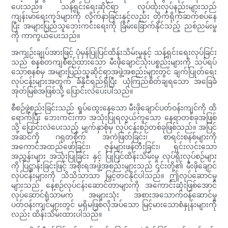
ပေးသည်။ သန့်ရှင်းရေးဆိုင်ရာ လုပ်ထုံးလုပ်နည်းများသည်
ကျန်းမာရေးကုဒ်များကို လိုက်နာခြင်းနှင့်လည်း တိုက်ရိုက်ဆက်စပ်နေ
ပြီး အများပြည်သူဘေးကင်းရေးကို ခြိမ်းခြောက်နိုင်သည့် ညစ်ညမ်းမှု
ကို ကာကွယ်ပေးသည်။
အကျဉ်းချုပ်အားဖြင့် ပုံမှန်ပြုပြင်ထိန်းသိမ်းမှုနှင့် သန့်ရှင်းရေးလုပ်ခြင်း
သည် စနစ်တကျစီစဉ်ထားသော မီးဖိုချောင်သုံးပစ္စည်းများကို သပ်ရပ်
သောစနစ်မှ အများပြည်သူဆိုင်ရာအဖွဲ့အစည်းများတွင် ချက်ပြုတ်ရေး
လုပ်ငန်းများအတွက် ခံနိုင်ရည်ရှိပြီး ယုံကြည်စိတ်ချရသော အခြေခံ
အုတ်မြစ်အဖြစ်သို့ ပြောင်းလဲပေးပါသည်။
စီစဉ်ဖွဲ့စည်းခြင်းသည် ရှုပ်ထွေးနေသော မီးဖိုချောင်ပတ်ဝန်းကျင်ကို ထိ
ရောက်ပြီး ဘေးကင်းကာ အသုံးပြုရလွယ်ကူသော နေရာတစ်ခုအဖြစ်
သို့ ပြောင်းလဲပေးသည့် မျက်နှာစုံမှ လုပ်ငန်းစဉ်တစ်ခုဖြစ်သည်။ အပြင်
အဆင်ကို ဂရုတစိုက် အကဲဖြတ်ခြင်း၊ စာရင်းစနစ်များကို
အကောင်အထည်ဖော်ခြင်း၊ ဇုန်များဖန်တီးခြင်း၊ ရှင်းလင်းသော
အညွှန်းများ အသုံးပြုခြင်း နှင့် ပြုပြင်ထိန်းသိမ်းမှု လုပ်ရိုးလုပ်စဉ်များ
ကို ပြဋ္ဌာန်းခြင်းဖြင့် အစိုးရအဖွဲ့အစည်းများသည် ၎င်းတို့၏ မီးဖိုချောင်
လုပ်ငန်းများကို သိသိသာသာ မြှင့်တင်နိုင်ပါသည်။ ဤလုပ်ဆောင်မှု
များသည် နေ့စဉ်လုပ်ငန်းဆောင်တာများကို အကောင်းဆုံးဖြစ်အောင်
လုပ်ဆောင်ရုံသာမက အများသုံး အစားအသောက်ဝန်ဆောင်မှု
ပတ်ဝန်းကျင်များတွင် မရှိမဖြစ်လိုအပ်သော မြင့်မားသောစံနှုန်းများကို
လည်း ထိန်းသိမ်းထားပါသည်။