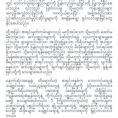
တွင် ထောက်ပံ့ရေးပစ္စည်းများကို ပြန်လည်မှာယူခြင်းတို့ ပြုလုပ်နိုင်စေ
ပါသည်။ ၎င်းသည် ပြတ်လပ်မှု သို့မဟုတ် ကုန်ပစ္စည်းများ
အလွန်အကျွံတင်ခြင်းကို ကာကွယ်ပေးပြီး အဖွဲ့အစည်းအား
၎င်း၏လည်ပတ်မှုပိုင်ဆိုင်မှုများကို အချိန်မရွေး ရှင်းလင်းစွာမြင်တွေ့
နိုင်စေပါသည်။
ထို့အပြင်၊ စာရင်းမှတ်တမ်းများသည် မလိုအပ်သော သို့မဟုတ် ခေတ်မ
မီတော့သော စက်ပစ္စည်းများကို ဖော်ထုတ်ရန် လွယ်ကူချောမွေ့စေ
ပါသည်။ ရှားရှားပါးပါးသာ အသုံးမပြုသော ကိရိယာများကို ဖယ်ရှား
ခြင်း သို့မဟုတ် ပြန်လည်အသုံးပြုခြင်းသည် မီးဖိုချောင်ကို သပ်ရပ်စေ
ရုံသာမက သိုလှောင်ရန်နေရာကိုလည်း အကောင်းဆုံးဖြစ်စေပါသည်။
ပုံမှန်စစ်ဆေးမှုများကို သုံးလတစ်ကြိမ် သို့မဟုတ် ခြောက်လတစ်ကြိမ်
စီစဉ်ထားခြင်းဖြင့် စာရင်းသည် တိကျမှန်ကန်မှုရှိကြောင်းနှင့် ပျက်စီး
နေသော စက်ပစ္စည်းများကို ချက်ချင်းပြုပြင်ခြင်း သို့မဟုတ် စွန့်ပစ်
ခြင်းတို့ကို သေချာစေပါသည်။
နောက်ဆုံးအနေနဲ့၊ ထိရောက်တဲ့ စာရင်းစနစ်က ဘေးကင်းရေးနဲ့
သန့်ရှင်းရေး လမ်းညွှန်ချက်တွေနဲ့ ကိုက်ညီမှုကို ပံ့ပိုးပေးပါတယ်။
ပစ္စည်းကိရိယာတွေရဲ့ ပမာဏနဲ့ အခြေအနေကို သိရှိခြင်းက
ကျန်းမာရေးစံနှုန်းတွေနဲ့ ကိုက်ညီတဲ့ ပစ္စည်းတွေကိုသာ အသုံးပြုနေ
စေဖို့ သေချာစေပါတယ်။ ဒီ ကြိုတင်ကာကွယ်တဲ့ ချဉ်းကပ်မှုက
ညစ်ညမ်းမှုနဲ့ ပစ္စည်းကိရိယာ ချို့ယွင်းမှုတွေရဲ့ အန္တရာယ်ကို လျှော့ချ
ပေးပြီး မီးဖိုချောင် သန့်ရှင်းရေးနဲ့ ဘေးကင်းရေးကို မြှင့်တင်ပေးပါ
တယ်။