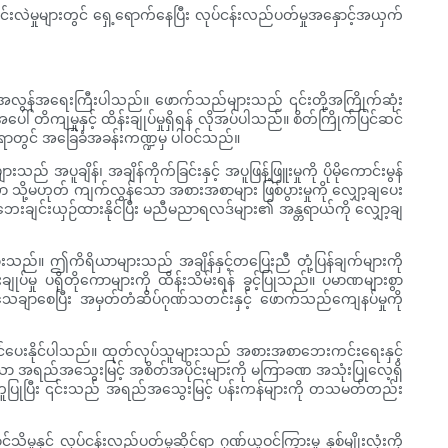
ာင်းလဲမှုများတွင် ရှေ့ရောက်နေပြီး လုပ်ငန်းလည်ပတ်မှုအနှောင့်အယှက်
အလွန်အရေးကြီးပါသည်။ ဖောက်သည်များသည် ၎င်းတို့အကြိုက်ဆုံး
တိကျမှုနှင့် ထိန်းချုပ်မှုရှိရန် လိုအပ်ပါသည်။ စိတ်ကြိုက်ပြင်ဆင်
တင်ရာတွင် အခြေခံအခန်းကဏ္ဍမှ ပါဝင်သည်။
 အပူချိန်၊ အချိန်ကိုက်ခြင်းနှင့် အပူဖြန့်ဖြူးမှုကို ပိုမိုကောင်းမွန်
သော သို့မဟုတ် ကျက်လွန်သော အစားအစာများ ဖြစ်ပွားမှုကို လျှော့ချပေး
ု ဘေးချင်းယှဉ်ထားနိုင်ပြီး မညီမညာရလဒ်များ၏ အန္တရာယ်ကို လျှော့ချ
်ထားသည်။ ဤကိရိယာများသည် အချိန်နှင့်တပြေးညီ တုံ့ပြန်ချက်များကို
ပ်မှု ပရိုတိုကောများကို ထိန်းသိမ်းရန် ခွင့်ပြုသည်။ ပမာဏများစွာ
သေချာစေပြီး အမှတ်တံဆိပ်ဂုဏ်သတင်းနှင့် ဖောက်သည်ကျေနပ်မှုကို
်တင်ပေးနိုင်ပါသည်။ ထုတ်လုပ်သူများသည် အစားအစာဘေးကင်းရေးနှင့်
ထားသော အရည်အသွေးမြင့် အစိတ်အပိုင်းများကို မကြာခဏ အသုံးပြုလေ့ရှိ
က်အကူပြုပြီး ၎င်းသည် အရည်အသွေးမြင့် ပန်းကန်များကို တသမတ်တည်း
ှင့် လုပ်ငန်းလည်ပတ်မှုဆိုင်ရာ ဂုဏ်ယူဝင့်ကြွားမှု နှစ်မျိုးလုံးကို