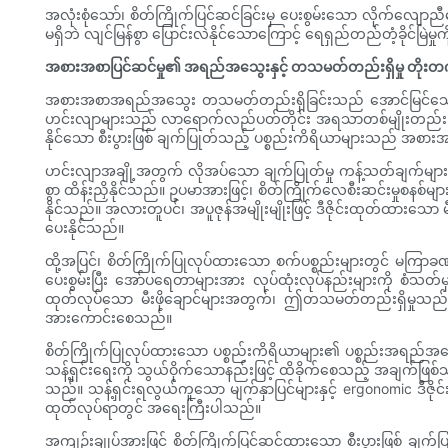
အလုံးစုံသော်၊ စိတ်ကြိုက်ပြင်ဆင်ခြင်းမှ ပေးစွမ်းသော လိုက်လျောညီထ
မရှိဘဲ လျင်မြန်စွာ ပြောင်းလဲနိုင်သောကြောင့် ရေရှည်တည်တံ့ခိုင်မြဲ
အစားအစာပြင်ဆင်မှု၏ အရည်အသွေးနှင့် တသမတ်တည်းရှိမှု တိုးတ
အစားအစာအရည်အသွေး တသမတ်တည်းရှိခြင်းသည် အောင်မြင်သော စီး
ဟင်းလျာများသည် လာရောက်လည်ပတ်တိုင်း အရသာတစ်မျိုးတည်းဖြစ်လိမ့်မည
နိုင်သော စီးပွားဖြစ် ချက်ပြုတ်သည့် ပစ္စည်းကိရိယာများသည် အစားအ
ဟင်းလျာအချို့အတွက် လိုအပ်သော ချက်ပြုတ်မှု ကန့်သတ်ချက်များနှင့် ကိုက
စွာ ထိန်းညှိနိုင်သည်။ ဥပမာအားဖြင့်၊ စိတ်ကြိုက်လေစီးဆင်းမှုစနစ်မ
နိုင်သည်။ အလားတူပင်၊ အပူဇုန်အမျိုးမျိုးဖြင့် ဒီဇိုင်းထုတ်ထားသေ
ပေးနိုင်သည်။
ထို့အပြင်၊ စိတ်ကြိုက်ပြုလုပ်ထားသော စက်ပစ္စည်းများတွင် မကြာခဏဆ
ပေးစွမ်းပြီး အော်ပရေတာများအား လုပ်ထုံးလုပ်နည်းများကို စံသတ်မှ
ထုတ်လုပ်သော မီးဖိုချောင်များအတွက်၊ ဤတသမတ်တည်းရှိမှုသည် အပ
အားကောင်းစေသည်။
စိတ်ကြိုက်ပြုလုပ်ထားသော ပစ္စည်းကိရိယာများ၏ ပစ္စည်းအရည်အသွေ
သန့်ရှင်းရေးကို သွယ်ဝိုက်သောနည်းဖြင့် ထိခိုက်စေသည့် အချက်ဖြစ်သ
သည်။ သန့်ရှင်းရလွယ်ကူသော မျက်နှာပြင်များနှင့် ergonomic ဒီဇ
ထုတ်လုပ်ရာတွင် အရေးကြီးပါသည်။
အကျဉ်းချုပ်အားဖြင့် စိတ်ကြိုက်ပြင်ဆင်ထားသော စီးပွားဖြစ် ချက်ပြုတ