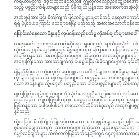
ကိရိယာများကို ဒီဇိုင်းထုတ်နိုင်သည်။ ဤလိုက်လျောညီထွေဖြစ်အောင်လု
သည့် ပစ္စည်းကိရိယာများသည် ပိုမိုကျယ်ပြန့်သော အဆောက်အအုံလိုအ
အဆုံးစွန်အားဖြင့်၊ စိတ်ကြိုက်ပြင်ဆင်မှုများမှတစ်ဆင့် နေရာအကောင်းဆ
ရှိရှိ ပံ့ပိုးပေးကြောင်း သေချာစေပြီး မည်သည့် အစားအသောက်ဝန်ဆ
ပြောင်းလဲနေသော မီနူးနှင့် လုပ်ငန်းလည်ပတ်မှု လိုအပ်ချက်များအပေါ်
ယနေ့ခေတ် အစားအသောက်ဆိုင်ရာ ရှုခင်းတွင် ရာသီအလိုက် ပါဝင်ပ
လိုက်လျောညီထွေဖြစ်စေရန် မီနူးများသည် မကြာခဏ ပြောင်းလဲလေ့ရှိသ
အချိန်ကုန်သော အဆင့်မြှင့်တင်မှုများ သို့မဟုတ် အစားထိုးမှုများနှ
အရေးကြီးသော အားသာချက်ကို ပေးစွမ်းပြီး မီးဖိုချောင်များကို ၎င်းတိ
ချိန်ညှိနိုင်သော သို့မဟုတ် မော်ဂျူလာ အင်္ဂါရပ်များက စားဖိုမှူးမ
ကို ချက်ပြုတ်သည့် မျက်နှာပြင်များကို မတူညီသော ဟင်းလျာများ သို
သော အခန်းများ သို့မဟုတ် မတူညီသော ပါဝင်ပစ္စည်းများကို သိမ်းဆည်းရန်
ချက်ပြုတ်သည့်ပစ္စည်းများကို လိုက်လျောညီထွေဖြစ်အောင် လုပ်ဆောင်နိုင်စ
အထိလည်း ကျယ်ပြန့်ပါသည်။ စားပွဲတင်ကုမ္ပဏီတစ်ခုသည် နေရာအလိုက်ပ
မြန်ဆန်သော ပေါ့ပေါ့ပါးပါး စားသောက်ဆိုင်တစ်ခုသည် အထူးပြုပစ္စည်းမျာ
နိုင်သည်။
ထို့အပြင်၊ စိတ်ကြိုက်ပြုလုပ်ထားသော စက်ပစ္စည်းများသည် မကြာခဏဆ
စွမ်းအင်ချွေတာသည့် ဆက်တင်များကဲ့သို့သော နည်းပညာဆိုင်ရာ 
မျှော်လင့်ချက်များ ဆက်လက်မြင့်တက်နေချိန်တွင် ငွေကုန်သက်သာစေပြီ