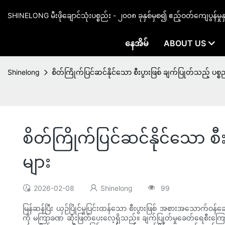
SHINELONG မီးဖိုချောင်သုံးပစ္စည်း - ၂၀၀၈ ခုနှစ်မှစ၍ ဧည့်ဝတ်ကျေပွန်မှု
နေအိမ်
ABOUT US
Shinelong
စိတ်ကြိုက်ပြင်ဆင်နိုင်သော စီးပွားဖြစ် ချက်ပြုတ်သည့် 
စိတ်ကြိုက်ပြင်ဆင်နိုင်သော 
များ
2026-02-08
Shinelong
99
မြန်ဆန်ပြီး ယှဉ်ပြိုင်မှုပြင်းထန်သော စီးပွားဖြစ် အစားအသောက်ဝန်ဆ
ကို မကြာခဏ ဆုံးဖြတ်ပေးလေ့ရှိသည်။ ချက်ပြုတ်မှုခေတ်ရေစီးကြောင်