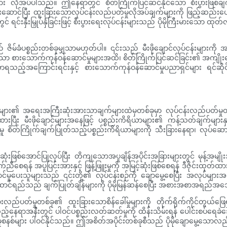
ား လိုအပ်ပါသည်။ ဤနေရာတွင် စိတ်ကြိုက်ပြင်ဆင်နိုင်သော စီးပွားဖြစ်ခ
ု ပေးဆောင်ပြီး ထူးခြားသောလုပ်ငန်းလည်ပတ်မှုလိုအပ်ချက်များကို ဖြည့်
ီးမြှုပ်နှံခြင်းဖြင့် စီးပွားရေးလုပ်ငန်းများသည် ပိုမိုကြီးမားသော ထုတ်လုပ်နိုင
သည် ဇိမ်ခံပစ္စည်းတစ်ခုမျှသာမဟုတ်ပါ။ ၎င်းသည် မီးဖိုချောင်လုပ်ငန်းမျာ
ာ စားသောက်ကုန်ဝန်ဆောင်မှုများအထိ၊ စိတ်ကြိုက်ပြင်ဆင်ခြင်း၏ အကျိုး
စ်လာရသည့်အကြောင်းရင်းနှင့် စားသောက်ကုန်ဝန်ဆောင်မှုပညာရှင်များ ရင်ဆိုင်
ာများ၏ အရေးအကြီးဆုံးအားသာချက်များထဲမှတစ်ခုမှာ လုပ်ငန်းလည်ပတ်မှုထိရောက်
ထားပြီး မီးဖိုချောင်များအနေဖြင့် ပစ္စည်းကိရိယာများ၏ ကန့်သတ်ချက်မျာ
ကြိုက်ချက်ပြုတ်သည့်ပစ္စည်းကိရိယာများကို သီးခြားနေရာ၊ လုပ်ဆောင်ချက်
းဖြစ်အောင်ပြုလုပ်ပြီး တိကျသောအပူချိန်အပိုင်းအခြားများတွင် မုန့်အမျိုး
က်ညီစေရန် အပူပြင်းအားနှင့် ဖြန့်ဖြူးမှုကို အမြင့်ဆုံးဖြစ်စေရန် ဒီဇိုင်းထုတ
ှုပေးသူများသည် ၎င်းတို့၏ လုပ်ငန်းစဉ်ကို ချောမွေ့စေပြီး အလုပ်များအကြာ
င်ရည်သည် ချက်ပြုတ်ချိန်များကို ပိုမိုမြန်ဆန်စေပြီး အစားအစာအရည်အသ
းလည်ပတ်မှုတစ်ခု၏ ထူးခြားသောစိန်ခေါ်မှုများကို တိုက်ရိုက်ကိုင်တွယ်ဖြ
့်နေရာအနီးတွင် ပါဝင်ပစ္စည်းလတ်ဆတ်မှုကို ထိန်းသိမ်းရန် ပေါင်းစပ်ရေခဲသေတ
စ်များ ပါဝင်နိုင်သည်။ ဤအစိတ်အပိုင်းတစ်ခုစီသည် ပိုမိုချောမွေ့သောလည်ပတ်မ