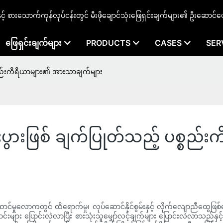
နှင့် စားသောက်ကုန်လုပ်ငန်းတွင် မီးဖိုချောင်သုံးဖြေရှင်းချက်များ၏ ဦးဆောင်ပ
ဖြေရှင်းချက်များ
PRODUCTS
CASES
SER
ပစ္စည်းကိရိယာများ၏ အားသာချက်များ
စီးပွားဖြစ် ချက်ပြုတ်သည့် ပစ္စ
ောင်မှုလောကတွင် ထိရောက်မှု၊ လုပ်ဆောင်နိုင်စွမ်းနှင့် လိုက်လျောညီထွေဖြစ
းများ ပြောင်းလဲလာပြီး စားသုံးသူမျှော်လင့်ချက်များ ပြောင်းလဲလာသည်နှ