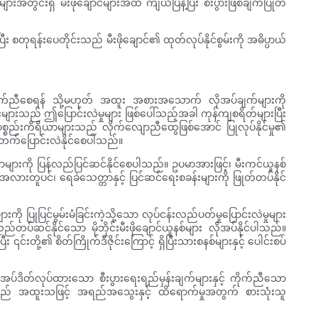
တွင်းရှိ မီးဖိုချောင်များအထိ ကျယ်ပြန့်ပြီး စီးပွားဖြစ်ချက်ပြုတ်
း စတုရန်းပေတိုင်းသည် မီးဖိုချောင်၏ ထုတ်လုပ်နိုင်စွမ်းကို အဓိပ္ပာယ်
 ကိုက်ညီစေရန် သို့မဟုတ် အထူး အစားအသောက် လိုအပ်ချက်များကို
များသည် ဤပြောင်းလဲမှုများ ဖြစ်ပေါ်သည့်အခါ ကုန်ကျစရိတ်များပြီး
့် ပစ္စည်းကိရိယာများသည် လိုက်လျောညီထွေဖြစ်အောင် ပြုလုပ်နိုင်မှု၏
ိုးတက်ပြောင်းလဲနိုင်စေပါသည်။
ိယာများကို ပြန်လည်ပြင်ဆင်နိုင်စေပါသည်။ ဥပမာအားဖြင့်၊ မီးကင်ယူနစ်
လားတူပင်၊ ရေခဲသေတ္တာနှင့် ပြင်ဆင်ရေးစခန်းများကို ဖြုတ်တပ်နိုင်
းကို ပြုပြင်မွမ်းမံခြင်းကဲ့သို့သော လုပ်ငန်းလည်ပတ်မှုပြောင်းလဲမှုများ
်ဆင်နိုင်သော မိုဘိုင်းမီးဖိုချောင်ယူနစ်များ လိုအပ်နိုင်ပါသည်။
းတို့၏ စိတ်ကြိုက်ဒီဇိုင်းကြောင့် ရှိပြီးသားစနစ်များနှင့် ပေါင်းစပ်
 အပ်ဒိတ်လုပ်ထားသော စီးပွားရေးရည်မှန်းချက်များနှင့် ကိုက်ညီသော
်သည် အထူးသဖြင့် အရည်အသွေးနှင့် ထိရောက်မှုအတွက် စားသုံးသူ