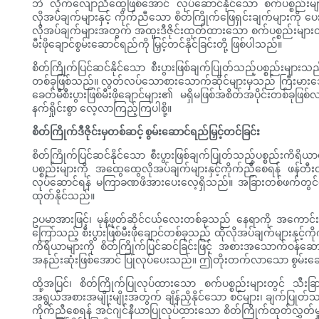
ဘဲ လိုက်လျောညီထွေဖြစ်အောင် လုပ်ဆောင်နိုင်သော စက်ပစ္စည်းမျ
လိုအပ်ချက်များနှင့် ကိုက်ညီသော စိတ်ကြိုက်ဖြေရှင်းချက်များကိ
လိုအပ်ချက်များအတွက် အထူးဒီဇိုင်းထုတ်ထားသော စက်ပစ္စည်းများတွင် ရင်းနှ
မီးဖိုချောင်စွမ်းဆောင်ရည်ကို မြှင့်တင်နိုင်ခြင်းတို့ ဖြစ်ပါသည်။
စိတ်ကြိုက်ပြင်ဆင်နိုင်သော စီးပွားဖြစ်ချက်ပြုတ်သည့်ပစ္စည်းများ
တစ်ခုဖြစ်သည်။ လွတ်လပ်သောစားသောက်ဆိုင်များမှသည် ကြီးမားသေ
ခေတ်မီစီးပွားဖြစ်မီးဖိုချောင်များ၏ မရှိမဖြစ်အစိတ်အပိုင်းတစ်ခုဖြ
နက်ရှိုင်းစွာ လေ့လာကြည့်ကြပါစို့။
စိတ်ကြိုက်ဒီဇိုင်းမှတစ်ဆင့် စွမ်းဆောင်ရည်မြှင့်တင်ခြင်း
စိတ်ကြိုက်ပြင်ဆင်နိုင်သော စီးပွားဖြစ်ချက်ပြုတ်သည့်ပစ္စည်းကိရိယ
ပစ္စည်းများကို အထွေထွေလိုအပ်ချက်များနှင့်ကိုက်ညီစေရန် ဖန်တီး
လုပ်ဆောင်ရန် မကြာခဏဖိအားပေးလေ့ရှိသည်။ အခြားတစ်ဖက်တွင်မူ စိတ်
ထုတ်နိုင်သည်။
ဥပမာအားဖြင့်၊ မုန့်ဖုတ်ဆိုင်ငယ်လေးတစ်ခုသည် နေရာကို အကောင်းဆုံ
ကြော်သည့် စီးပွားဖြစ်မီးဖိုချောင်တစ်ခုသည် ထိုလိုအပ်ချက်များနှင့်ကို
ကိရိယာများကို စိတ်ကြိုက်ပြင်ဆင်ခြင်းဖြင့် အစားအသောက်ဝန်ဆောင်မ
အနည်းဆုံးဖြစ်အောင် ပြုလုပ်ပေးသည်။ ဤတိုးတက်လာသော စွမ်းဆော
ထို့အပြင်၊ စိတ်ကြိုက်ပြုလုပ်ထားသော စက်ပစ္စည်းများတွင် သီးခြာ
အရွယ်အစားအမျိုးမျိုးအတွက် ချိန်ညှိနိုင်သော စင်များ၊ ချက်ပြုတ်သည
ကိုက်ညီစေရန် အင်ဂျင်နီယာပြုလုပ်ထားသော စိတ်ကြိုက်ထုတ်လွှတ်မှုစန