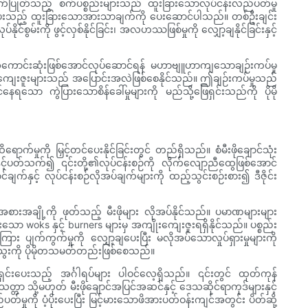
ျက်ပြုတ်သည့် စက်ပစ္စည်းများသည် ထူးခြားသောလုပ်ငန်းလည်ပတ်မှု
ဆည်းပေးသည့် ထူးခြားသောအားသာချက်ကို ပေးဆောင်ပါသည်။ တစ်ဦးချင်း
်စွမ်းကို ဖွင့်လှစ်နိုင်ခြင်း၊ အလဟဿဖြစ်မှုကို လျှော့ချနိုင်ခြင်းနှင့်
းကို အကောင်းဆုံးဖြစ်အောင်လုပ်ဆောင်ရန် မဟာဗျူဟာကျသောချဉ်းကပ်မှု
ကျေးဇူးများသည် အပြောင်းအလဲဖြစ်စေနိုင်သည်။ ဤချဉ်းကပ်မှုသည်
နေရသော ကွဲပြားသောစိန်ခေါ်မှုများကို မည်သို့ဖြေရှင်းသည်ကို ပိုမို
မှုကို မြှင့်တင်ပေးနိုင်ခြင်းတွင် တည်ရှိသည်။ စံမီးဖိုချောင်သုံး
းနှင့်ပတ်သက်၍ ၎င်းတို့၏လုပ်ငန်းစဉ်ကို လိုက်လျောညီထွေဖြစ်အောင်
နှင့် လုပ်ငန်းစဉ်လိုအပ်ချက်များကို ထည့်သွင်းစဉ်းစား၍ ဒီဇိုင်း
အစားအချို့ကို ဖုတ်သည့် မီးဖိုများ လိုအပ်နိုင်သည်။ ပမာဏများများ
်ထားသော woks နှင့် burners များမှ အကျိုးကျေးဇူးရရှိနိုင်သည်။ ပစ္စည်း
း ပျက်ကွက်မှုကို လျှော့ချပေးပြီး မလိုအပ်သောလှုပ်ရှားမှုများကို
ွေးကို ပိုမိုတသမတ်တည်းဖြစ်စေသည်။
ေရှင်းပေးသည့် အင်္ဂါရပ်များ ပါဝင်လေ့ရှိသည်။ ၎င်းတွင် ထုတ်ကုန်
္တာ သို့မဟုတ် မီးဖိုချောင်အပြင်အဆင်နှင့် ဒေသဆိုင်ရာကုဒ်များနှင့်
ှုကို ပံ့ပိုးပေးပြီး မြင့်မားသောဖိအားပတ်ဝန်းကျင်အတွင်း ပိတ်ဆို့