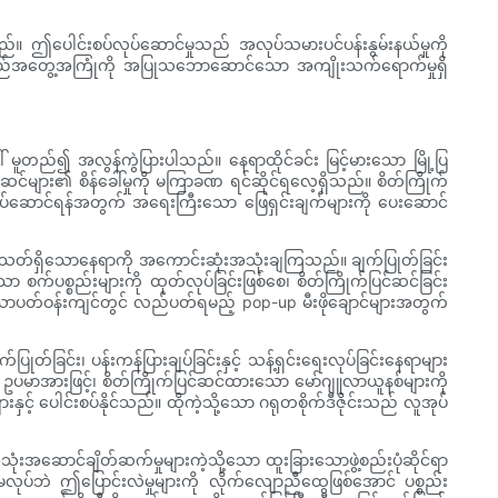
ေသည်။ ဤပေါင်းစပ်လုပ်ဆောင်မှုသည် အလုပ်သမားပင်ပန်းနွမ်းနယ်မှုကို
ောက်သည်အတွေ့အကြုံကို အပြုသဘောဆောင်သော အကျိုးသက်ရောက်မှုရှိ
ူတည်၍ အလွန်ကွဲပြားပါသည်။ နေရာထိုင်ခင်း မြင့်မားသော မြို့ပြ
ဆင်များ၏ စိန်ခေါ်မှုကို မကြာခဏ ရင်ဆိုင်ရလေ့ရှိသည်။ စိတ်ကြိုက်
် လုပ်ဆောင်ရန်အတွက် အရေးကြီးသော ဖြေရှင်းချက်များကို ပေးဆောင်
ကန့်အသတ်ရှိသောနေရာကို အကောင်းဆုံးအသုံးချကြသည်။ ချက်ပြုတ်ခြင်း
ော စက်ပစ္စည်းများကို ထုတ်လုပ်ခြင်းဖြစ်စေ၊ စိတ်ကြိုက်ပြင်ဆင်ခြင်း
ပတ်ဝန်းကျင်တွင် လည်ပတ်ရမည့် pop-up မီးဖိုချောင်များအတွက်
တ်ခြင်း၊ ပန်းကန်ပြားချပ်ခြင်းနှင့် သန့်ရှင်းရေးလုပ်ခြင်းနေရာများ
်။ ဥပမာအားဖြင့်၊ စိတ်ကြိုက်ပြင်ဆင်ထားသော မော်ဂျူလာယူနစ်များကို
့် ပေါင်းစပ်နိုင်သည်။ ထိုကဲ့သို့သော ဂရုတစိုက်ဒီဇိုင်းသည် လူအုပ်
သုံးအဆောင်ချိတ်ဆက်မှုများကဲ့သို့သော ထူးခြားသောဖွဲ့စည်းပုံဆိုင်ရာ
လုပ်ဘဲ ဤပြောင်းလဲမှုများကို လိုက်လျောညီထွေဖြစ်အောင် ပစ္စည်း