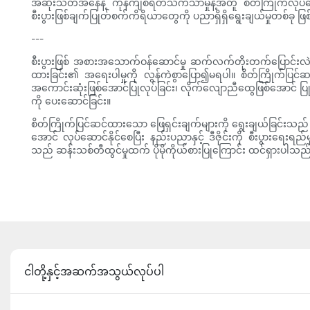
အဆုံးသတ်အနေနဲ့ ကုန်ကျစရိတ်သက်သာမှုနဲ့အတူ စိတ်ကြိုက်လုပ်ဆောင်နိ
စီးပွားဖြစ်ချက်ပြုတ်စက်ကိရိယာတွေကို ပညာရှိရှိရွေးချယ်မှုတစ်ခု 
---
စီးပွားဖြစ် အစားအသောက်ဝန်ဆောင်မှု ဆက်လက်တိုးတက်ပြောင်းလဲလာသ
ထားခြင်း၏ အရေးပါမှုကို လွန်ကဲစွာပြော၍မရပါ။ စိတ်ကြိုက်ပြင်ဆင
အကောင်းဆုံးဖြစ်အောင်ပြုလုပ်ခြင်း၊ လိုက်လျောညီထွေဖြစ်အောင် ပြ
ကို ပေးဆောင်ခြင်း။
စိတ်ကြိုက်ပြင်ဆင်ထားသော ဖြေရှင်းချက်များကို ရွေးချယ်ခြင်းသည် အစာ
အောင် လုပ်ဆောင်နိုင်စေပြီး နည်းပညာနှင့် ဒီဇိုင်းကို စီးပွားရေးရည
သည် ဆန်းသစ်တီထွင်မှုထက် ပိုမိုကိုယ်စားပြုကြောင်း ထင်ရှားပါသ
ငါတို့နှင့်အဆက်အသွယ်လုပ်ပါ