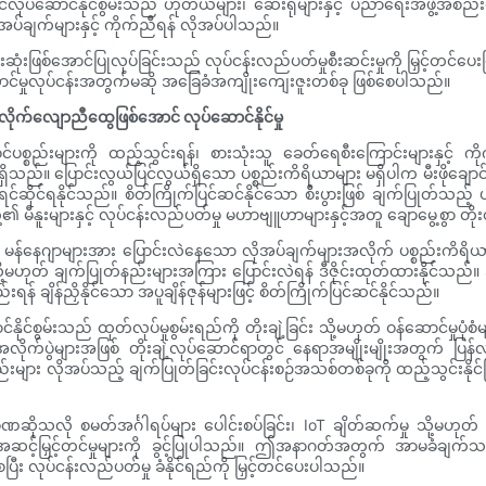
ပ်ဆောင်နိုင်စွမ်းသည် ဟိုတယ်များ၊ ဆေးရုံများနှင့် ပညာရေးအဖွဲ့အစည်းများအ
ပ်ချက်များနှင့် ကိုက်ညီရန် လိုအပ်ပါသည်။
ုံးဖြစ်အောင်ပြုလုပ်ခြင်းသည် လုပ်ငန်းလည်ပတ်မှုစီးဆင်းမှုကို မြှင့်တင်ပေးပြီ
ောင်မှုလုပ်ငန်းအတွက်မဆို အခြေခံအကျိုးကျေးဇူးတစ်ခု ဖြစ်စေပါသည်။
 လိုက်လျောညီထွေဖြစ်အောင် လုပ်ဆောင်နိုင်မှု
စ္စည်းများကို ထည့်သွင်းရန်၊ စားသုံးသူ ခေတ်ရေစီးကြောင်းများနှင့်
ည်။ ပြောင်းလွယ်ပြင်လွယ်ရှိသော ပစ္စည်းကိရိယာများ မရှိပါက မီးဖိုချောင်
င့် ရင်ဆိုင်ရနိုင်သည်။ စိတ်ကြိုက်ပြင်ဆင်နိုင်သော စီးပွားဖြစ် ချက်ပြုတ်သည
ု့၏ မီနူးများနှင့် လုပ်ငန်းလည်ပတ်မှု မဟာဗျူဟာများနှင့်အတူ ချောမွေ့စွာ တ
ျားနှင့် မန်နေဂျာများအား ပြောင်းလဲနေသော လိုအပ်ချက်များအလိုက် ပစ္စည်းကိရ
့မဟုတ် ချက်ပြုတ်နည်းများအကြား ပြောင်းလဲရန် ဒီဇိုင်းထုတ်ထားနိုင်သည်။ အ
 ချိန်ညှိနိုင်သော အပူချိန်ဇုန်များဖြင့် စိတ်ကြိုက်ပြင်ဆင်နိုင်သည်။
ွမ်းသည် ထုတ်လုပ်မှုစွမ်းရည်ကို တိုးချဲ့ခြင်း သို့မဟုတ် ဝန်ဆောင်မှုပုံစံမျာ
ွဲများအဖြစ် တိုးချဲ့လုပ်ဆောင်ရာတွင် နေရာအမျိုးမျိုးအတွက် ပြန်လည်တပ
း လိုအပ်သည့် ချက်ပြုတ်ခြင်းလုပ်ငန်းစဉ်အသစ်တစ်ခုကို ထည့်သွင်းနိုင်ပြီး ၎င်
ိုသလို စမတ်အင်္ဂါရပ်များ ပေါင်းစပ်ခြင်း၊ IoT ချိတ်ဆက်မှု သို့မဟုတ်
အဆင့်မြှင့်တင်မှုများကို ခွင့်ပြုပါသည်။ ဤအနာဂတ်အတွက် အာမခံချက
း လုပ်ငန်းလည်ပတ်မှု ခံနိုင်ရည်ကို မြှင့်တင်ပေးပါသည်။