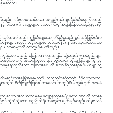
်ခုဖြစ်သည်။
မားပုံရသော်လည်း၊ ၎င်းပေးဆောင်သော ရေရှည်ကုန်ကျစရိတ်ထိရောက်မှုသည်
်းနှင့် ပမာဏကို လျှော့ချပေးသောကြောင့် အချိန်ကြာလာသည်နှင့်အမျှ
ု ပြုလုပ်ထားပါသည်။ ဤတိကျသော ချိန်ညှိမှုသည် စွမ်းအင်ဖြုန်းတီးမှု
စစ်စနစ်များအတွင်း သင့်လျော်စွာ တပ်ဆင်နိုင်ရန် ဒီဇိုင်းထုတ်ထားသော
ဆိုင်ရာ ပြဿနာများကို ကာကွယ်ပေးပါသည်။
ပွားရေးလုပ်ငန်းများသည် မကြာခဏ ဝယ်ယူခြင်း သို့မဟုတ် စက်ပစ္စည်းများ
်းများကို အဆင့်မြှင့်တင်ခြင်း သို့မဟုတ် တိုးချဲ့ခြင်းများကို ခွင့်
က်ရှာဖွေရေးကဲ့သို့သော အခြားအရေးကြီးသော စီးပွားရေးနယ်ပယ်များသို့
တ်မှုဆိုင်ရာအခြေအနေများကို ထည့်သွင်းစဉ်းစား၍ ဒီဇိုင်းထုတ်ထား
ုအတွက် စိတ်ကြိုက်ပြုလုပ်ထားသော အထူးပံ့ပိုးမှု သို့မဟုတ် အာမခံ
ိုးတက်လာခြင်းက အလဟဿဖြစ်မှု လျော့နည်းစေပြီး ရောင်းအား တိုးလာစေ
ကြည့်ရင် ထိုကဲ့သို့သော ပစ္စည်းကိရိယာတွေက ချက်ချင်းလည်ပတ်မှုရလဒ်