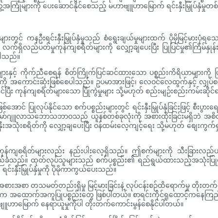
ြုံများကို ပေးဆောင်နိုင်စေသည့် မဟာဗျူဟာမြောက် ရင်းနှီးမြှုပ်နှံမှုတစ
ာများတွင် ကနဦးရင်းနှီးမြှုပ်နှံမှုသည် စံရွေးချယ်မှုများထက် ပိုမိုမြင့်
ှိလည်ပတ်မှုကုန်ကျစရိတ်များကို လျှော့ချပေးပြီး ပြုပြင်မှု၏ကြိမ်နှုန
ပါသည်။
ျက်များနှင့် ကိုက်ညီစေရန် စိတ်ကြိုက်ပြင်ဆင်ထားသော ပစ္စည်းကိရိယာများကိ
စွဲမှုကို အကောင်းဆုံးဖြစ်စေပါသည်။ ဥပမာအားဖြင့်၊ လေဝင်လေထွက်နှင့် လျှပ်
ုင်ပြီး ကုန်ကျစရိတ်များသော ပြိုကွဲမှုများ သို့မဟုတ် စည်းမျဉ်းစည်းကမ်း
အောင် ပြုလုပ်နိုင်သော စက်ပစ္စည်းများတွင် ရင်းနှီးမြှုပ်နှံခြင်းဖြင့် စီး
စွာ၏ မော်ဂျူလာသဘောသဘာဝသည် ယူနစ်တစ်ခုလုံးကို အစားထိုးခြင်းမရှိဘဲ အစိတ်အပိုင
နှီးအသုံးစရိတ်ကို လျှော့ချပေးပြီး ဝန်ထမ်းလေ့ကျင့်ရေး သို့မဟုတ် စျေးကွ
်းမှုကုန်ကျစရိတ်များလည်း နည်းပါးလေ့ရှိသည်။ ဤစက်များကို သီးခြားလည်ပ
ာရှည်ခံသည်။ ထုတ်လုပ်သူများသည် စက်ပစ္စည်း၏ ရည်ရွယ်ထားသည့်အသုံးပြုမှ
ရင်းနှီးမြှုပ်နှံမှုကို ပိုမိုကာကွယ်ပေးသည်။
့ အစားအစာ တသမတ်တည်းရှိမှု မြင့်မားခြင်းနဲ့ လုပ်ငန်းစဉ်ထိရောက်မှု တ
ရမှုရဲ့ အဓိက အထောက်အကူပြုပစ္စည်းတွေ ဖြစ်ပါတယ်။ စာရင်းကိုင်ရှုထောင့်ကနေ
ူဟာမြောက် နေရာယူမှုကိုပါ တိုးတက်ကောင်းမွန်စေနိုင်ပါတယ်။