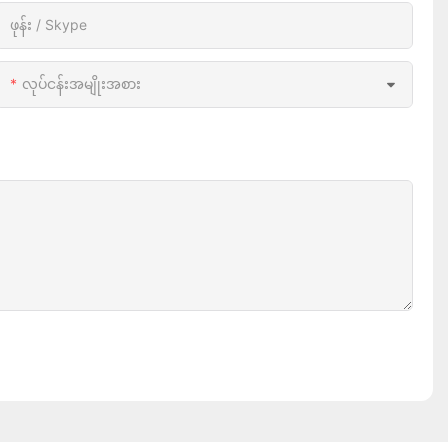
ဖုန်း / Skype
လုပ်ငန်းအမျိုးအစား