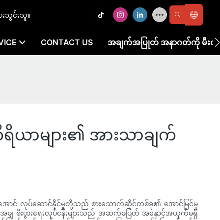
ေးသွင်းသူ။
VICE
CONTACT US
အချက်အပြုတ် အနာဂတ်ကို မီးထို
ည်းကိရိယာများ၏ အားသာချက်
်အောင် လုပ်ဆောင်နိုင်မှုတို့သည် စားသောက်ဆိုင်တစ်ခု၏ အောင်မြင်မှု
င့်အမျှ စီးပွားရေးလုပ်ငန်းများသည် အဆက်မပြတ် အနှောင့်အယှက်မရှိ