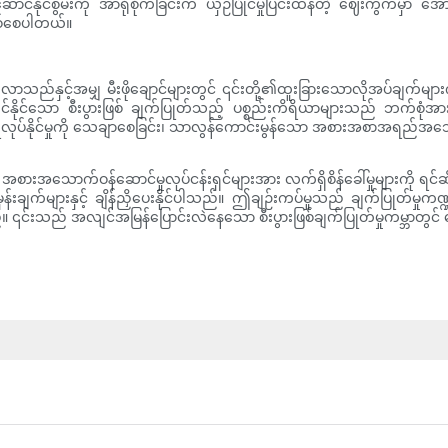
ုင်စွမ်းကို အာရုံစိုက်ခြင်းက ယှဉ်ပြိုင်မှုပြင်းထန်တဲ့ ဈေးကွက်မှာ အော
ဖြစ်စေပါတယ်။
ည်နှင့်အမျှ မီးဖိုချောင်များတွင် ၎င်းတို့၏ထူးခြားသောလိုအပ်ချက်များ
်နိုင်သော စီးပွားဖြစ် ချက်ပြုတ်သည့် ပစ္စည်းကိရိယာများသည် ဘက်စုံအားသ
ုလုပ်နိုင်မှုကို သေချာစေခြင်း၊ သာလွန်ကောင်းမွန်သော အစားအစာအရည်အသွေးက
းအသောက်ဝန်ဆောင်မှုလုပ်ငန်းရှင်များအား လက်ရှိစိန်ခေါ်မှုများကို ရင်ဆိုင်
်မှန်းချက်များနှင့် ချိန်ညှိပေးနိုင်ပါသည်။ ဤချဉ်းကပ်မှုသည် ချက်ပြုတ်မှုက
ည်။ ၎င်းသည် အလျင်အမြန်ပြောင်းလဲနေသော စီးပွားဖြစ်ချက်ပြုတ်မှုကမ္ဘာတွ