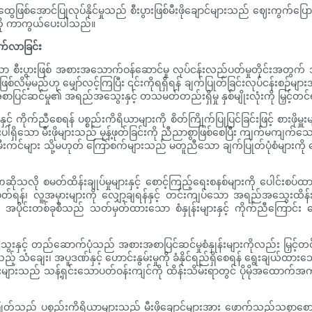
ွေဖြစ်အောင်ပြုလုပ်နိုင်မှုသည် စီးပွားဖြစ်မီးဖိုချောင်များသည် ဈေးကွက်ပြေ
မှုကို ကာကွယ်ပေးပါသည်။
က်လာခြင်း
ပွားဖြစ် အစားအသောက်ဝန်ဆောင်မှု လုပ်ငန်းလည်ပတ်မှုတိုင်းအတွက် 
်ဟု မျှော်လင့်ကြပြီး ၎င်းကိုရရှိရန် ချက်ပြုတ်ခြင်းလုပ်ငန်းစဉ်များအပေါ် 
စာပြင်ဆင်မှု၏ အရည်အသွေးနှင့် တသမတ်တည်းရှိမှု နှစ်မျိုးလုံးကို မြှင့်
်ညီစေရန် ပစ္စည်းကိရိယာများကို စိတ်ကြိုက်ပြုပြင်ခြင်းဖြင့် စားဖိုမှူးများသည်
ျားပါရှိသော မီးဖိုများသည် မုန့်ဖုတ်ခြင်းကို ညီညာစွာဖြစ်စေပြီး ကျက်မကျက်
ာ မီးကင်များ သို့မဟုတ် ကြော်စက်များသည် မတူညီသော ချက်ပြုတ်ပုံစံများကိ
ိုသလို စမတ်ထိန်းချုပ်မှုများနှင့် စောင့်ကြည့်ရေးစနစ်များကို ပေါင်းစပ
တ်ရန်၊ လူ့အမှားများကို လျှော့ချရန်နှင့် တင်းကျပ်သော အရည်အသွေးထိန်းချု
ိုင်းတစ်ခုစီသည် သတ်မှတ်ထားသော စံနှုန်းများနှင့် ကိုက်ညီကြောင်း 
းနှင့် တည်ဆောက်ပုံသည် အစားအစာပြင်ဆင်မှုစံနှုန်းများကိုလည်း မြှင့
ည့် သံချေး၊ အပူဒဏ်နှင့် ဟောင်းနွမ်းမှုကို ခံနိုင်ရည်ရှိစေရန် ရွေးချယ်
ိုင်းများသည် သန့်ရှင်းသောပတ်ဝန်းကျင်ကို ထိန်းသိမ်းရာတွင် ပိုမိုအထော
်သည့် ပစ္စည်းကိရိယာများသည် မီးဖိုချောင်များအား ဖောက်သည်သစ္စာစောင့်သိမှုန