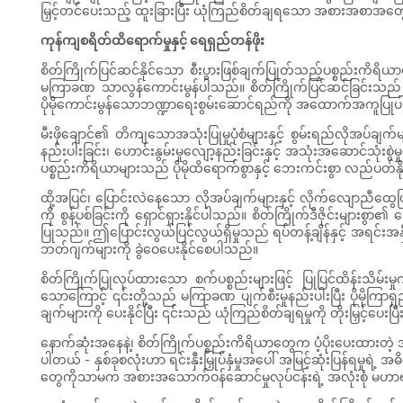
မြှင့်တင်ပေးသည့် ထူးခြားပြီး ယုံကြည်စိတ်ချရသော အစားအစာအတွေ့အက
ကုန်ကျစရိတ်ထိရောက်မှုနှင့် ရေရှည်တန်ဖိုး
စိတ်ကြိုက်ပြင်ဆင်နိုင်သော စီးပွားဖြစ်ချက်ပြုတ်သည့်ပစ္စည်းကိရိယ
မကြာခဏ သာလွန်ကောင်းမွန်ပါသည်။ စိတ်ကြိုက်ပြင်ဆင်ခြင်းသည် လက်ရ
ပိုမိုကောင်းမွန်သောဘဏ္ဍာရေးစွမ်းဆောင်ရည်ကို အထောက်အကူပြု
မီးဖိုချောင်၏ တိကျသောအသုံးပြုမှုပုံစံများနှင့် စွမ်းရည်လိုအပ်ခ
နည်းပါးခြင်း၊ ဟောင်းနွမ်းမှုလျော့နည်းခြင်းနှင့် အသုံးအဆောင်သုံး
ပစ္စည်းကိရိယာများသည် ပိုမိုထိရောက်စွာနှင့် ဘေးကင်းစွာ လည်ပတ်နိ
ထို့အပြင်၊ ပြောင်းလဲနေသော လိုအပ်ချက်များနှင့် လိုက်လျောညီထွေဖြစ်
ကို စွန့်ပစ်ခြင်းကို ရှောင်ရှားနိုင်ပါသည်။ စိတ်ကြိုက်ဒီဇိုင်းများ
ပြုသည်။ ဤပြောင်းလွယ်ပြင်လွယ်ရှိမှုသည် ရပ်တန့်ချိန်နှင့် အရင်းအ
ဘတ်ဂျက်များကို ခွဲဝေပေးနိုင်စေပါသည်။
စိတ်ကြိုက်ပြုလုပ်ထားသော စက်ပစ္စည်းများဖြင့် ပြုပြင်ထိန်းသိမ
သောကြောင့် ၎င်းတို့သည် မကြာခဏ ပျက်စီးမှုနည်းပါးပြီး ပိုမိုကြ
ချက်များကို ပေးနိုင်ပြီး ၎င်းသည် ယုံကြည်စိတ်ချရမှုကို တိုးမြှင့်ပေးပြီး 
နောက်ဆုံးအနေနဲ့၊ စိတ်ကြိုက်ပစ္စည်းကိရိယာတွေက ပံ့ပိုးပေးထားတဲ
ပါတယ် - နှစ်ခုစလုံးဟာ ရင်းနှီးမြှုပ်နှံမှုအပေါ် အမြင့်ဆုံးပြန်
တွေကိုသာမက အစားအသောက်ဝန်ဆောင်မှုလုပ်ငန်းရဲ့ အလုံးစုံ မဟာဗျ