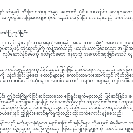
န်းလည်ပတ်မှု၏ သီးခြားစည်းချက်နှင့် စကေးကို ပံ့ပိုးပေးကြောင်း သေချာစ
င်းသော အလုပ်ခွင်အခြေအနေများကိုပင် ဖန်တီးပေးနိုင်ပြီး အားလုံးသည် ဖ
ာင်ပြုလုပ်ခြင်း
ုးအစား၊ လုပ်ငန်းလည်ပတ်မှုအရွယ်အစားနှင့် အဆောက်အအုံ၏ အနေအထားပေါ် မ
ှုပ်ရှားမှုနှင့် ထိရောက်မှုကို ကန့်သတ်သည့် မသက်မသာဖြစ်စေသော အပြင်အ
သည် လုပ်ဆောင်နိုင်စွမ်းကို မထိခိုက်စေဘဲ နေရာကို အကောင်းဆုံးဖြစ်အောင
ုက်ညီသော စက်ပစ္စည်းများကို ဒီဇိုင်းထုတ်ခြင်းဖြင့် အော်ပရေတာများသည် အ
ားကို ဖန်တီးခြင်းဖြစ်စေ၊ ထောင့်များနှင့် ကောင်တာများအောက်တွင် ကိုက်ညီသ
ယ်သော စားသောက်ဆိုင်များ၊ အစားအသောက်ထရပ်ကားများနှင့် ကျစ်လစ်သော
ြင်၊ ဤစိတ်ကြိုက်ပြင်ဆင်ထားသော ဖြေရှင်းချက်များသည် ပြင်ဆင်ခြင်း၊ ချက်ပြု
ချထားမှုကို သေချာစေခြင်းဖြင့် လုပ်ငန်းစဉ်ကိုလည်း ထည့်သွင်းစဉ်းစားပါသည
ု့မဟုတ် မီးဖိုချောင်၏ ဗိသုကာနှင့် ကိုက်ညီသော လေဝင်လေထွက်ပေါက်များနှင
ယ်ရေးနှင့် ညှိနှိုင်းဆောင်ရွက်မှုကိုလည်း တိုးတက်ကောင်းမွန်စေသည်။
ဆင်ခြင်းသည် မညီမညာနံရံများ၊ မျက်နှာကြက်အမြင့်များ သို့မဟုတ် စံမမီသော အ
းသော သို့မဟုတ် အချိန်ကုန်သော ပြန်လည်ပြုပြင်မှုများကို အတင်းအကျပ်မ