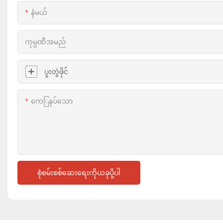
နံမယ်
ကုမ္ပဏီအမည်
ပူးတွဲဖိုင်
ကေြနပ်သော
စုံစမ်းစစ်ဆေးရေးကိုယခုပို့ပါ