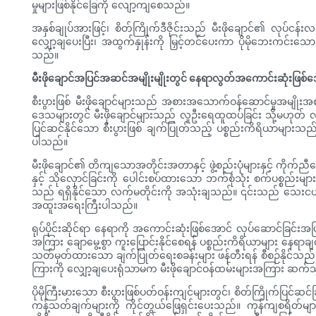
မှုများဖြစ်နိုင်ခြေကို လျော့ကျစေသည်။
အနှစ်ချုပ်အားဖြင့်၊ စိတ်ကြိုက်ဒီဇိုင်းသည် မီးဖိုချောင်၏ လုပ်င
လျှော့ချပေးပြီး၊ အထွက်နှုန်းကို မြှင့်တင်ပေးကာ ပိုမိုဘေးက
သည်။
မီးဖိုချောင်အပြင်အဆင်အမျိုးမျိုးတွင် နေရာလွတ်အကောင်းဆုံးဖြစ်အေ
စီးပွားဖြစ် မီးဖိုချောင်များသည် အစားအသောက်ဝန်ဆောင်မှုအမျိ
ဒေသများတွင် မီးဖိုချောင်များသည် လူဦးရေထူထပ်ခြင်း သို့မဟုတ် လ
ပြင်ဆင်နိုင်သော စီးပွားဖြစ် ချက်ပြုတ်သည့် ပစ္စည်းကိရိယာများ
ပါသည်။
မီးဖိုချောင်၏ တိကျသောအတိုင်းအတာနှင့် ဖွဲ့စည်းပုံများနှင့် ကိ
နှင့် သိုလှောင်ခြင်းကို ပေါင်းစပ်ထားသော ဘက်စုံသုံး စက်ပစ္စည်းမျ
သည် ရရှိနိုင်သော လက်မတိုင်းကို အသုံးချသည်။ ၎င်းသည် သေးင
အထူးအရေးကြီးပါသည်။
ရုပ်ပိုင်းဆိုင်ရာ နေရာကို အကောင်းဆုံးဖြစ်အောင် လုပ်ဆောင်ခြင်းအပ
အကြား ချောမွေ့စွာ ကူးပြောင်းနိုင်စေရန် ပစ္စည်းကိရိယာများ နေရာ
သတ်မှတ်ထားသော ချက်ပြုတ်ရေးစခန်းများ ဖန်တီးရန် စီစဉ်နိုင်သည် သိ
ကြားကို လျှော့ချပေးရုံသာမက မီးဖိုချောင်ဝန်ထမ်းများအကြား ဆက်သွ
ပိုမိုကြီးမားသော စီးပွားဖြစ်ပတ်ဝန်းကျင်များတွင်၊ စိတ်ကြိုက်ပြင်
ကန့်သတ်ချက်များကို ကိုင်တွယ်ဖြေရှင်းပေးသည်။ ကုန်ကျစရိတ်မျာ