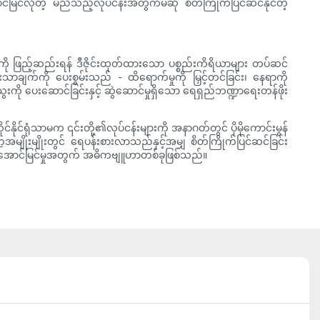
င်မြင်လိုတဲ့ မည်သည့်လုပ်ငန်းအတွက်မဆို စိတ်ကြိုက်ပြင်ဆင်နိုင်တဲ့
ကို ဖြည့်ဆည်းရန် ဒီဇိုင်းထုတ်ထားသော ပစ္စည်းကိရိယာများ တပ်ဆင်
ာချက်ကို ပေးစွမ်းသည် - ထိရောက်မှုကို မြှင့်တင်ခြင်း၊ နေရာကို
ို ပေးဆောင်ခြင်းနှင့် ဆွဲဆောင်မှုရှိသော ရေရှည်ဘဏ္ဍာရေးတန်ဖိုး
နိုင်ရုံသာမက ၎င်းတို့၏လုပ်ငန်းများကို အနာဂတ်တွင် ပိုမိုကောင်းမွန်
ဏ္ဍအမျိုးမျိုးတွင် ရေပန်းစားလာသည်နှင့်အမျှ စိတ်ကြိုက်ပြင်ဆင်ခြင်း
င် အောင်မြင်မှုအတွက် အဓိကဗျူဟာတစ်ခုဖြစ်သည်။