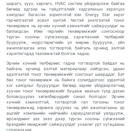
шарагч, зуух, хөргөгч, HVAC систем үйлдвэрлэж байгаа
бөгөөд эдгээр нь гүйцэтгэлийг хадгалахын зэрэгцээ
хаягдлыг багасгах зорилготой юм. Energy Star зэрэг
гэрчилгээтэй эсвэл үүнтэй төстэй үнэлгээтэй тоног
төхөөрөмж нь эрчим хүчний хэмнэлтийг сайжруулдаг нь
батлагдсан. Ийм төрлийн төхөөрөмжийг сонгосноор
түргэн хоолны сүлжээнүүд хэрэглээний төлбөрийг
бууруулж, нүүрстөрөгчийн ул мөрөө бууруулж, үйл
ажиллагаагаа илүү тогтвортой, байгаль орчинд ээлтэй
хэрэглэгчдэд тааламжтай болгож чадна.
Эрчим хүчний төлбөрөөс гадна тогтвортой байдал нь
байгаль орчинд ээлтэй материалаар хийгдсэн, удаан
эдэлгээтэй тоног төхөөрөмжийг сонгохыг шаарддаг. Бат
бөх тоног төхөөрөмж нь байнга солигддогоос үүдэлтэй
хог хаягдлыг бууруулдаг бөгөөд зарим үйлдвэрлэгчид
хуучин тоног төхөөрөмжийг буцааж авахын тулд дахин
боловсруулах хөтөлбөрүүдийг санал болгодог. Эрчим
хүчний хэмнэлттэй, тогтвортой гал тогооны тоног
төхөөрөмжид хөрөнгө оруулах нь үйл ажиллагааны үр
ашгийг компанийн нийгмийн хариуцлагатай уялдуулж,
өрсөлдөөнт зах зээл дээр түргэн хоолны сүлжээний
брэндийн имиджийг сайжруулдаг ухаалаг урт хугацааны
стратеги юм.