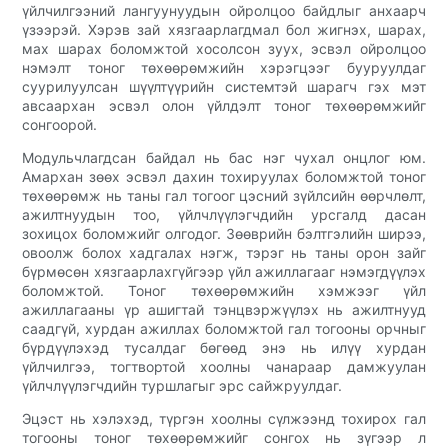
үйлчилгээний лангуунуудын ойролцоо байдлыг анхаарч
үзээрэй. Хэрэв зай хязгаарлагдмал бол жигнэх, шарах,
мах шарах боломжтой хосолсон зуух, эсвэл ойролцоо
нэмэлт тоног төхөөрөмжийн хэрэгцээг бууруулдаг
суурилуулсан шүүлтүүрийн системтэй шарагч гэх мэт
авсаархан эсвэл олон үйлдэлт тоног төхөөрөмжийг
сонгоорой.
Модульчлагдсан байдал нь бас нэг чухал онцлог юм.
Амархан зөөх эсвэл дахин тохируулах боломжтой тоног
төхөөрөмж нь таны гал тогоог цэсний зүйлсийн өөрчлөлт,
ажилтнуудын тоо, үйлчлүүлэгчдийн урсгалд дасан
зохицох боломжийг олгодог. Зөөврийн бэлтгэлийн ширээ,
овоолж болох хадгалах нэгж, тэрэг нь таны орон зайг
бүрмөсөн хязгаарлахгүйгээр үйл ажиллагааг нэмэгдүүлэх
боломжтой. Тоног төхөөрөмжийн хэмжээг үйл
ажиллагааны үр ашигтай тэнцвэржүүлэх нь ажилтнууд
саадгүй, хурдан ажиллах боломжтой гал тогооны орчныг
бүрдүүлэхэд тусалдаг бөгөөд энэ нь илүү хурдан
үйлчилгээ, тогтвортой хоолны чанараар дамжуулан
үйлчлүүлэгчдийн туршлагыг эрс сайжруулдаг.
Эцэст нь хэлэхэд, түргэн хоолны сүлжээнд тохирох гал
тогооны тоног төхөөрөмжийг сонгох нь зүгээр л