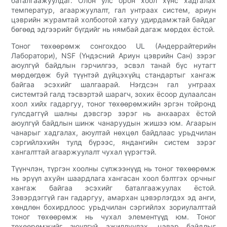
баталгаажуулдаг. Олон улс орон хоол хүнс хадгалах
температур, агааржуулалт, гал унтраах систем, ариун
цэврийн журамтай холбоотой хатуу удирдамжтай байдаг
бөгөөд эдгээрийг бүгдийг нь нямбай дагаж мөрдөх ёстой.
Тоног төхөөрөмж сонгохдоо UL (Андеррайтерийн
Лаборатори), NSF (Үндэсний Ариун цэврийн Сан) зэрэг
аюулгүй байдлын гэрчилгээ, эсвэл танай бүс нутагт
мөрдөгдөж буй түүнтэй дүйцэхүйц стандартыг хангаж
байгаа эсэхийг шалгаарай. Нэгдсэн гал унтраах
системтэй галд тэсвэртэй шарагч, зохих ёсоор дулаалсан
хоол хийх гадаргуу, тоног төхөөрөмжийн эргэн тойронд
гулсдаггүй шалны дэвсгэр зэрэг нь анхаарах ёстой
аюулгүй байдлын шинж чанаруудын жишээ юм. Агаарын
чанарыг хадгалах, аюултай нөхцөл байдлаас урьдчилан
сэргийлэхийн тулд бүрээс, яндангийн систем зэрэг
хангалттай агааржуулалт чухал үүрэгтэй.
Түүнчлэн, түргэн хоолны сүлжээнүүд нь тоног төхөөрөмж
нь эрүүл ахуйн шаардлага хангасан хоол бэлтгэх орчныг
хангаж байгаа эсэхийг баталгаажуулах ёстой.
Зэвэрдэггүй ган гадаргуу, амархан цэвэрлэгдэх эд анги,
хөндлөн бохирдлоос урьдчилан сэргийлэх зориулалттай
тоног төхөөрөмж нь чухал элементүүд юм. Тоног
төхөөрөмжийг аюулгүй ажиллуулах, цэвэр байдлыг