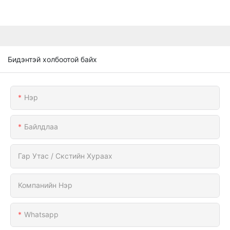
Бидэнтэй холбоотой байх
Нэр
Байлдлаа
Гар Утас / Скстийн Хураах
Компанийн Нэр
Whatsapp