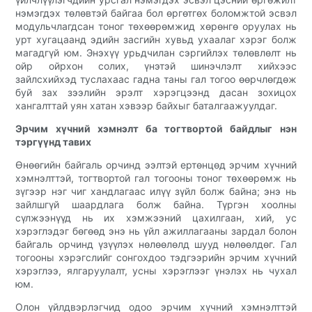
нэмэгдэх төлөвтэй байгаа бол өргөтгөх боломжтой эсвэл
модульчлагдсан тоног төхөөрөмжид хөрөнгө оруулах нь
урт хугацаанд эдийн засгийн хувьд ухаалаг хэрэг болж
магадгүй юм. Энэхүү урьдчилан сэргийлэх төлөвлөлт нь
ойр ойрхон солих, үнэтэй шинэчлэлт хийхээс
зайлсхийхэд туслахаас гадна таны гал тогоо өөрчлөгдөж
буй зах зээлийн эрэлт хэрэгцээнд дасан зохицох
хангалттай уян хатан хэвээр байхыг баталгаажуулдаг.
Эрчим хүчний хэмнэлт ба тогтвортой байдлыг нэн
тэргүүнд тавих
Өнөөгийн байгаль орчинд ээлтэй ертөнцөд эрчим хүчний
хэмнэлттэй, тогтвортой гал тогооны тоног төхөөрөмж нь
зүгээр нэг чиг хандлагаас илүү зүйл болж байна; энэ нь
зайлшгүй шаардлага болж байна. Түргэн хоолны
сүлжээнүүд нь их хэмжээний цахилгаан, хий, ус
хэрэглэдэг бөгөөд энэ нь үйл ажиллагааны зардал болон
байгаль орчинд үзүүлэх нөлөөлөлд шууд нөлөөлдөг. Гал
тогооны хэрэгслийг сонгохдоо тэдгээрийн эрчим хүчний
хэрэглээ, ялгаруулалт, усны хэрэглээг үнэлэх нь чухал
юм.
Олон үйлдвэрлэгчид одоо эрчим хүчний хэмнэлттэй