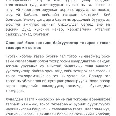
хадгалахын тулд ажилтнуудыг сургах нь гал тогооны
аюулгүй хэрэгсэлд оруулсан хөрөнгө оруулалтыг нөхөж,
аюулгүй байдал, нийцлийн нэгдсэн системийг бий
болгодог. Энэхүү цогц арга барил нь эрсдэлийг бууруулж,
аюулгүй ажиллах орчныг бүрдүүлдэг бөгөөд энэ нь
эцсийн дүнд хүнсний чанар, хэрэглэгчийн итгэлийг
сайжруулахад хүргэдэг.
Орон зай болон зохион байгуулалтад тохирсон тоног
төхөөрөмж сонгох
Түргэн хоолны газар бүрийн гал тогоо нь өвөрмөц орон
зайн хязгаарлалт болон тохиргооны шаардлагатай байдаг.
Ажлын урсгалыг үр ашигтай байлгахын тулд ачаалал
үүсгэхгүйгээр байгаа орон зайд сайн тохирох гал тогооны
тоног төхөөрөмжийг сонгох нь чухал юм. Давчуу гал
тогоо нь үйлчилгээний хугацааг удаашруулж, осол аваар
гарах эрсдэлийг нэмэгдүүлж, ажилчдын бухимдлыг
төрүүлдэг.
Худалдан авалт хийхээсээ өмнө гал тогооны өрөөнийхөө
талбайг хэмжиж, тоног төхөөрөмж бүрийг суурилуулах
нарийвчилсан байршлын төлөвлөгөө гарга. Хаалганы нүх,
хонгилын өргөн, цахилгаан болон сантехникийн холболт,