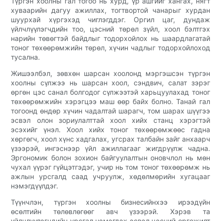
Түргэн хоолны гал тогоо нь хурд, үр ашгийг хангах, нягт
хуваарийн дагуу ажиллах, тогтвортой чанарыг хурдан
шуурхай хүргэхэд чиглэгддэг. Оргил цаг, дундаж
үйлчлүүлэгчдийн тоо, цэсний төрөл зүйл, хоол бэлтгэх
нарийн төвөгтэй байдлыг тодорхойлох нь шаардлагатай
тоног төхөөрөмжийн төрөл, хүчин чадлыг тодорхойлоход
тусална.
Жишээлбэл, зөвхөн шарсан хоолонд мэргэшсэн түргэн
хоолны сүлжээ нь шарсан хоол, сэндвич, салат зэрэг
өргөн цэс санал болгодог сүлжээтэй харьцуулахад тоног
төхөөрөмжийн хэрэгцээ маш өөр байх болно. Танай гал
тогоонд өндөр хүчин чадалтай шарагч, том шарах шүүгээ
эсвэл олон зориулалттай хоол хийх станц хэрэгтэй
эсэхийг үнэл. Хоол хийх тоног төхөөрөмжөөс гадна
хөргөгч, хоол хүнс хадгалах, угсрах талбайн зайг анхаарч
үзээрэй, ингэснээр үйл ажиллагааг жигдрүүлж чадна.
Эргономик болон зохион байгуулалтын оновчлол нь мөн
чухал үүрэг гүйцэтгэдэг, учир нь том тоног төхөөрөмж нь
ажлын урсгалд саад учруулж, хөдөлмөрийн хугацааг
нэмэгдүүлдэг.
Түүнчлэн, түргэн хоолны бизнесийнхээ ирээдүйн
өсөлтийн төлөвлөгөөг авч үзээрэй. Хэрэв та
үйлчлүүлэгчдийн урсгал нэмэгдэх эсвэл цэсний өргөжилт