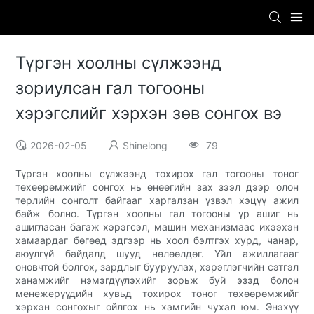
Түргэн хоолны сүлжээнд
зориулсан гал тогооны
хэрэгслийг хэрхэн зөв сонгох вэ
2026-02-05
Shinelong
79
Түргэн хоолны сүлжээнд тохирох гал тогооны тоног
төхөөрөмжийг сонгох нь өнөөгийн зах зээл дээр олон
төрлийн сонголт байгааг харгалзан үзвэл хэцүү ажил
байж болно. Түргэн хоолны гал тогооны үр ашиг нь
ашигласан багаж хэрэгсэл, машин механизмаас ихээхэн
хамаардаг бөгөөд эдгээр нь хоол бэлтгэх хурд, чанар,
аюулгүй байдалд шууд нөлөөлдөг. Үйл ажиллагааг
оновчтой болгох, зардлыг бууруулах, хэрэглэгчийн сэтгэл
ханамжийг нэмэгдүүлэхийг зорьж буй эзэд болон
менежерүүдийн хувьд тохирох тоног төхөөрөмжийг
хэрхэн сонгохыг ойлгох нь хамгийн чухал юм. Энэхүү