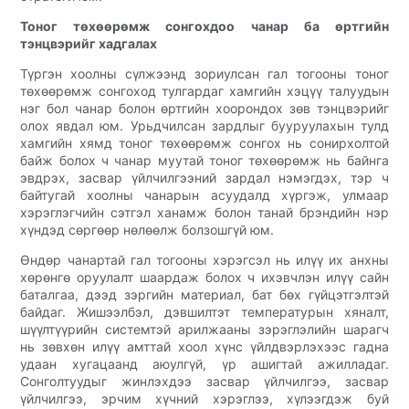
Тоног төхөөрөмж сонгохдоо чанар ба өртгийн
тэнцвэрийг хадгалах
Түргэн хоолны сүлжээнд зориулсан гал тогооны тоног
төхөөрөмж сонгоход тулгардаг хамгийн хэцүү талуудын
нэг бол чанар болон өртгийн хоорондох зөв тэнцвэрийг
олох явдал юм. Урьдчилсан зардлыг бууруулахын тулд
хамгийн хямд тоног төхөөрөмж сонгох нь сонирхолтой
байж болох ч чанар муутай тоног төхөөрөмж нь байнга
эвдрэх, засвар үйлчилгээний зардал нэмэгдэх, тэр ч
байтугай хоолны чанарын асуудалд хүргэж, улмаар
хэрэглэгчийн сэтгэл ханамж болон танай брэндийн нэр
хүндэд сөргөөр нөлөөлж болзошгүй юм.
Өндөр чанартай гал тогооны хэрэгсэл нь илүү их анхны
хөрөнгө оруулалт шаардаж болох ч ихэвчлэн илүү сайн
баталгаа, дээд зэргийн материал, бат бөх гүйцэтгэлтэй
байдаг. Жишээлбэл, дэвшилтэт температурын хяналт,
шүүлтүүрийн системтэй арилжааны зэрэглэлийн шарагч
нь зөвхөн илүү амттай хоол хүнс үйлдвэрлэхээс гадна
удаан хугацаанд аюулгүй, үр ашигтай ажилладаг.
Сонголтуудыг жинлэхдээ засвар үйлчилгээ, засвар
үйлчилгээ, эрчим хүчний хэрэглээ, хүлээгдэж буй