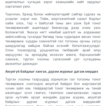
ашиглалтын хугацаа зэрэг эзэмшлийн нийт зардлыг
харгалзан үзнэ.
Түүнчлэн, брэнд болон нийлүүлэгчдийг сайтар судлах нь
ухаалаг хэрэг юм. Тойм, мэргэжилтний санал бодлыг
хайж олох, тэр ч байтугай таны авч үзэж буй тоног
төхөөрөмжийг ашигладаг бизнесүүд дээр очиж үзэх
боломжтой. Энэхүү нягт нямбай шалгалт нь алдаанаас
зайлсхийхэд тусалдаг бөгөөд таны худалдаж авсан тоног
төхөөрөмж хурдан хэмнэлтэй гал тогооны орчны хатуу
шаардлагад нийцэж байгаа эсэхийг баталгаажуулдаг.
Олон тохиолдолд урьдчилгаа төлбөрийг арай илүү
зарцуулах нь ирээдүйд ихээхэн мөнгө, бэрхшээлийг
хэмнэж, түргэн хоолны сүлжээний урт хугацааны
амжилтыг дэмждэг.
Аюулгүй байдлыг хангах, дүрэм журмыг дагаж мөрдөх
Түргэн хоолны газруудад зориулсан гал тогооны тоног
төхөөрөмж сонгохдоо аюулгүй байдал бол маргаангүй
хүчин зүйл юм. Найдвартай тоног төхөөрөмж нь танай
ажилчдыг осол гэмтэл, гэмтлээс хамгаалахаас гадна
орон нутгийн эрүүл мэндийн дүрэм журам, аюулгүй
байдлын дүрэм журмыг дагаж мөрдөхийг