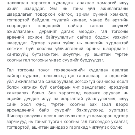
цахилгаан хэрэгсэл худалдаж авахаас хамаагүй илүү
ихийг шаарддаг. Энэ нь таны үйл ажиллагааны
шаардлагыг тодорхой ойлгох, эрчим хүчний хэмнэлт,
тогтвортой байдалд тууштай хандах, чанар ба өртгийн
хоорондын тэнцвэрийг сайтар хангах, аюулгүй
ажиллагааны дүрмийг дагаж мөрдөх, гал тогооны
өрөөний зохион байгуулалтыг сайтар бодож үзэхийг
шаарддаг. Эдгээр хүчин зүйлс нь өнөөгийн хурдацтай
хөгжиж буй хоолны үйлчилгээний орчны шаардлагыг
хангахуйц бүтээмжтэй, аюулгүй, үр ашигтай түргэн
хоолны гал тогооны үндэс суурийг бүрдүүлдэг.
Гал тогооны тоног төхөөрөмжийн худалдан авалтаа
сайтар судалж, төлөвлөхөд цаг гаргаснаар та одоогийн
үйл ажиллагаагаа сайжруулаад зогсохгүй бизнесээ өсөлт
болон хөгжиж буй салбарын чиг хандлагаас ирээдүйд
хамгаалах болно. Зөв хэрэгсэлд хөрөнгө оруулах нь
эцсийн дүндээ илүү аз жаргалтай үйлчлүүлэгчид, илүү
сайн хоол хүнс, түргэн хоолны зах зээл дээрх
өрсөлдөөний байр суурийг бэхжүүлэхэд хүргэдэг.
Шинээр эхлүүлэх эсвэл шинэчлэхээс үл хамааран эдгээр
зарчмууд нь таныг түргэн хоолны гал тогоондоо ухаалаг,
тогтвортой, ашигтай шийдвэр гаргахад чиглүүлэх болно.