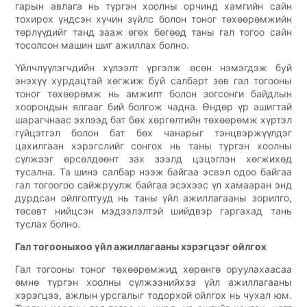
гарын авлага нь түргэн хоолны орчинд хамгийн сайн
тохирох үндсэн хүчин зүйлс болон тоног төхөөрөмжийн
төрлүүдийг танд зааж өгөх бөгөөд таны гал тогоо сайн
тосолсон машин шиг ажиллах болно.
Үйлчлүүлэгчдийн хүлээлт үргэлж өсөн нэмэгдэж буй
энэхүү хурдацтай хөгжиж буй салбарт зөв гал тогооны
тоног төхөөрөмж нь амжилт болон зогсонги байдлын
хоорондын ялгааг бий болгож чадна. Өндөр үр ашигтай
шарагчнаас эхлээд бат бөх хөргөлтийн төхөөрөмж хүртэл
гүйцэтгэл болон бат бөх чанарыг тэнцвэржүүлдэг
цахилгаан хэрэгслийг сонгох нь таны түргэн хоолны
сүлжээг өрсөлдөөнт зах зээлд цэцэглэн хөгжихөд
тусална. Та шинэ салбар нээж байгаа эсвэл одоо байгаа
гал тогоогоо сайжруулж байгаа эсэхээс үл хамааран энд
дурдсан ойлголтууд нь таны үйл ажиллагааны зорилго,
төсөвт нийцсэн мэдээлэлтэй шийдвэр гаргахад тань
туслах болно.
Гал тогооныхоо үйл ажиллагааны хэрэгцээг ойлгох
Гал тогооны тоног төхөөрөмжид хөрөнгө оруулахаасаа
өмнө түргэн хоолны сүлжээнийхээ үйл ажиллагааны
хэрэгцээ, ажлын урсгалыг тодорхой ойлгох нь чухал юм.