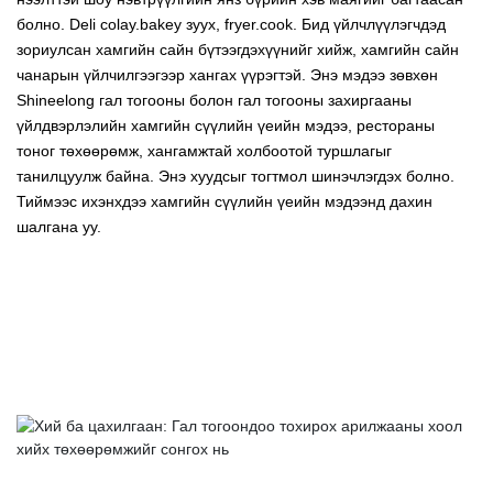
болно. Deli colay.bakey зуух, fryer.cook. Бид үйлчлүүлэгчдэд
зориулсан хамгийн сайн бүтээгдэхүүнийг хийж, хамгийн сайн
чанарын үйлчилгээгээр хангах үүрэгтэй. Энэ мэдээ зөвхөн
Shineelong гал тогооны болон гал тогооны захиргааны
үйлдвэрлэлийн хамгийн сүүлийн үеийн мэдээ, рестораны
тоног төхөөрөмж, хангамжтай холбоотой туршлагыг
танилцуулж байна. Энэ хуудсыг тогтмол шинэчлэгдэх болно.
Тиймээс ихэнхдээ хамгийн сүүлийн үеийн мэдээнд дахин
шалгана уу.