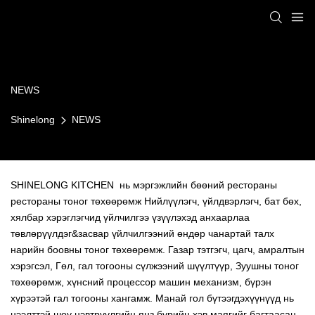
NEWS
Shinelong
NEWS
SHINELONG KITCHEN нь мэргэжлийн бөөний рестораны
рестораны тоног төхөөрөмж Нийлүүлэгч, үйлдвэрлэгч, бат бөх,
хялбар хэрэглэгчид үйлчилгээ үзүүлэхэд анхаарлаа
төвлөрүүлдэг&засвар үйлчилгээний өндөр чанартай талх
нарийн боовны тоног төхөөрөмж. Газар тэтгэгч, цагч, амралтын
хэрэгсэл, Гөл, гал тогооны сүлжээний шүүлтүүр, Зуушны тоног
төхөөрөмж, хүнсний процессор машин механизм, бүрэн
хүрээтэй гал тогооны хангамж. Манай гол бүтээгдэхүүнүүд нь
нээлттэй шоу нэвтрүүлгийн янз бүрийн хэв маягийг багтаасан