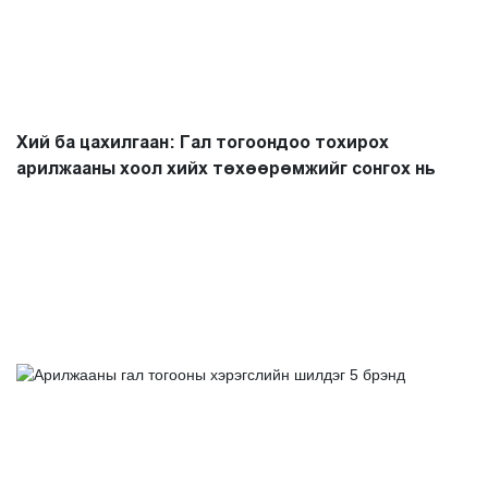
Хий ба цахилгаан: Гал тогоондоо тохирох
арилжааны хоол хийх төхөөрөмжийг сонгох нь