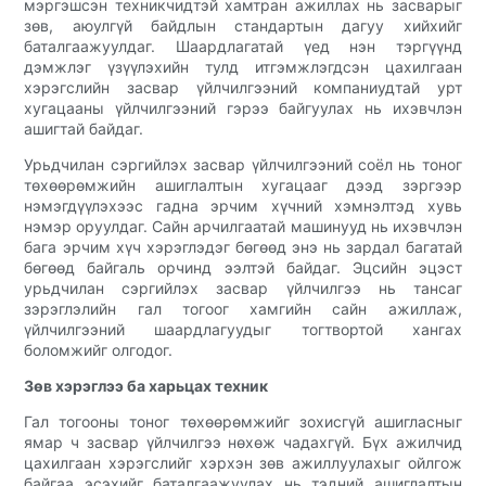
мэргэшсэн техникчидтэй хамтран ажиллах нь засварыг
зөв, аюулгүй байдлын стандартын дагуу хийхийг
баталгаажуулдаг. Шаардлагатай үед нэн тэргүүнд
дэмжлэг үзүүлэхийн тулд итгэмжлэгдсэн цахилгаан
хэрэгслийн засвар үйлчилгээний компаниудтай урт
хугацааны үйлчилгээний гэрээ байгуулах нь ихэвчлэн
ашигтай байдаг.
Урьдчилан сэргийлэх засвар үйлчилгээний соёл нь тоног
төхөөрөмжийн ашиглалтын хугацааг дээд зэргээр
нэмэгдүүлэхээс гадна эрчим хүчний хэмнэлтэд хувь
нэмэр оруулдаг. Сайн арчилгаатай машинууд нь ихэвчлэн
бага эрчим хүч хэрэглэдэг бөгөөд энэ нь зардал багатай
бөгөөд байгаль орчинд ээлтэй байдаг. Эцсийн эцэст
урьдчилан сэргийлэх засвар үйлчилгээ нь тансаг
зэрэглэлийн гал тогоог хамгийн сайн ажиллаж,
үйлчилгээний шаардлагуудыг тогтвортой хангах
боломжийг олгодог.
Зөв хэрэглээ ба харьцах техник
Гал тогооны тоног төхөөрөмжийг зохисгүй ашигласныг
ямар ч засвар үйлчилгээ нөхөж чадахгүй. Бүх ажилчид
цахилгаан хэрэгслийг хэрхэн зөв ажиллуулахыг ойлгож
байгаа эсэхийг баталгаажуулах нь тэдний ашиглалтын