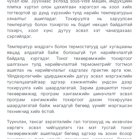
чухал юм. Зуухнаас эхлээд sous-vide машин, индукцийн
плитка хүртэл олон цахилгаан хэрэгсэл нь хоол хийх
тогтвортой үр дүнд хүрэхийн тулд нарийн температурын
хяналтыг ашигладаг. Тохируулга нь харуулсан
температур болон тохиргоо нь бодит нөхцөл байдалтай
тохирч, хоол хүнс дутуу эсвэл хэт чанагдахаас
сэргийлдэг.
Температур мэдрэгч болон термостатууд цаг хугацааны
явцад алдаатай байж болзошгүй тул нарийвчлалгүй
байдалд хүргэдэг. Тоног төхөөрөмжийн тохиргоог
шалгахын тулд нарийвчлалтай термометрийг тогтмол
ашиглах нь нарийвчлалыг хадгалах практик арга юм.
Үйлдвэрлэгчийн удирдамжийн дагуу эсвэл мэргэжлийн
туслалцаатайгаар эдгээр хэмжилтийн үндсэн дээр
тохируулга хийх шаардлагатай. Зарим дэвшилтэт тоног
төхөөрөмжид програм хангамжийн шинэчлэлт эсвэл
програм хангамжийн тохиргоог дахин тохируулах
шаардлагатай байж магадгүй бөгөөд үүнийг мэргэшсэн
техникчид хийх ёстой.
Түүнчлэн, тансаг зэрэглэлийн гал тогоонууд нь ихэвчлэн
хөргөгч эсвэл чийгшүүлэгч гэх мэт тусгай тоног
төхөөрөмжийг ашигладаг бөгөөд эдгээр нь зохих ёсоор