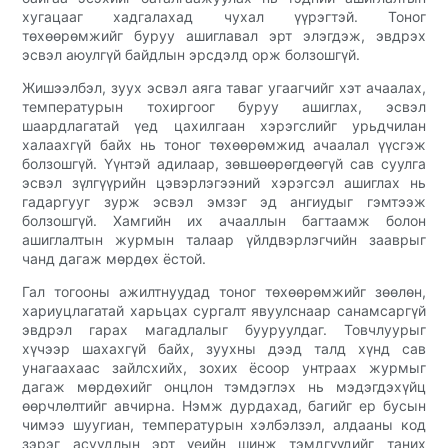
хугацааг хадгалахад чухал үүрэгтэй. Тоног
төхөөрөмжийг буруу ашиглавал эрт элэгдэж, эвдрэх
эсвэл аюулгүй байдлын эрсдэлд орж болзошгүй.
Жишээлбэл, зуух эсвэл аяга таваг угаагчийг хэт ачаалах,
температурын тохиргоог буруу ашиглах, эсвэл
шаардлагатай үед цахилгаан хэрэгслийг урьдчилан
халаахгүй байх нь тоног төхөөрөмжид ачаалал үүсгэж
болзошгүй. Үүнтэй адилаар, зөвшөөрөгдөөгүй сав суулга
эсвэл зүлгүүрийн цэвэрлэгээний хэрэгсэл ашиглах нь
гадаргууг зурж эсвэл эмзэг эд ангиудыг гэмтээж
болзошгүй. Хамгийн их ачааллын багтаамж болон
ашиглалтын журмын талаар үйлдвэрлэгчийн зааврыг
чанд дагаж мөрдөх ёстой.
Гал тогооны ажилтнуудад тоног төхөөрөмжийг зөөлөн,
хариуцлагатай харьцах сургалт явуулснаар санамсаргүй
эвдрэл гарах магадлалыг бууруулдаг. Товчлуурыг
хүчээр шахахгүй байх, зуухны дээд талд хүнд сав
унагаахаас зайлсхийх, зохих ёсоор унтраах журмыг
дагаж мөрдөхийг онцлон тэмдэглэх нь мэдэгдэхүйц
өөрчлөлтийг авчирна. Нэмж дурдахад, багийг ер бусын
чимээ шуугиан, температурын хэлбэлзэл, алдааны код
зэрэг асуудлын эрт үеийн шинж тэмдгүүдийг таних