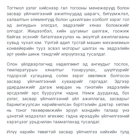
Тогтмол үзлэг хийснээр гал тогооны менежерүүд болон
засвар үйлчилгээний ажилтнуудад шарагч, битүүмжлэл,
халаалтын элементүүд болон цахилгаан холболт зэрэг гол
эд ангиудын элэгдэл, эвдрэлийг хянах боломжийг
олгодог. Жишээлбэл, хийн шугамыг шалгаж, гоожиж
байгаа эсэхийг баталгаажуулах нь аюулгүй ажиллагааны
хувьд чухал юм. Үүнтэй адил тусгай машин механизмын
конвейерийн тууз эсвэл моторыг шалгах нь эвдрэлийн
эрт үеийн шинж тэмдгийг илрүүлэхэд тусалдаг.
Олон үйлдвэрлэгчид хөдөлгөөнт эд ангиудыг тослох,
температурын хяналтыг тохируулах, шүүлтүүрийг
тодорхой хугацаанд солих зэрэг зөвлөмж болгосон
засвар үйлчилгээний хуваарийг гаргадаг. Эдгээр
удирдамжийг дагаж мөрдөх нь гэнэтийн эвдрэлийн
эрсдэлийг эрс бууруулж чадна. Нэмж дурдахад, бүх
үзлэг, засвар үйлчилгээний үйл ажиллагаа, засварыг
баримтжуулсан нарийвчилсан бүртгэлийн дэвтэр хөтлөх
нь тоног төхөөрөмжийн эрүүл мэндийн талаар үнэ
цэнэтэй мэдээлэл өгөхөөс гадна ирээдүйн үйлчилгээний
хэрэгцээг урьдчилан таамаглахад тусалдаг.
Илүү нарийн төвөгтэй засвар үйлчилгээ хийхийн тулд