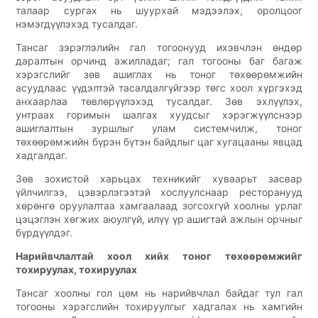
талаар сургах нь шуурхай мэдээлэх, оролцоог
нэмэгдүүлэхэд тусалдаг.
Тансаг зэрэглэлийн гал тогоонууд ихэвчлэн өндөр
даралтын орчинд ажилладаг; гал тогооны баг багаж
хэрэгслийг зөв ашиглах нь тоног төхөөрөмжийн
асуудлаас үүдэлтэй тасалдалгүйгээр төгс хоол хүргэхэд
анхаарлаа төвлөрүүлэхэд тусалдаг. Зөв эхлүүлэх,
унтраах горимын шалгах хуудсыг хэрэгжүүлснээр
ашиглалтын зуршлыг улам системчилж, тоног
төхөөрөмжийн бүрэн бүтэн байдлыг цаг хугацааны явцад
хадгалдаг.
Зөв зохистой харьцах техникийг хуваарьт засвар
үйлчилгээ, цэвэрлэгээтэй хослуулснаар ресторанууд
хөрөнгө оруулалтаа хамгаалаад зогсохгүй хоолны урлаг
цэцэглэн хөгжих аюулгүй, илүү үр ашигтай ажлын орчныг
бүрдүүлдэг.
Нарийвчлалтай хоол хийх тоног төхөөрөмжийг
тохируулах, тохируулах
Тансаг хоолны гол цөм нь нарийвчлал байдаг тул гал
тогооны хэрэгслийн тохируулгыг хадгалах нь хамгийн