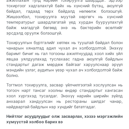
ажиллахын тулд нарийн тохируулга шаарддаг. Эдгээр
тохиргоог хадгалахгүй байх нь хүнсний бүтэц, аюулгүй
байдал, гадаад төрх байдалд нөлөөлж болзошгүй.
Жишээлбэл, тохируулга муутай хөргөгч нь хүнсний
температурыг шаардлагатай үед хурдан бууруулахгүй
байж магадгүй бөгөөд энэ нь бактерийн өсөлтийг
эрсдэлд оруулж болзошгүй.
Тохируулгын бүртгэлийг хөтлөх нь тууштай байдал болон
чанарын хяналтад адил чухал ач холбогдолтой. Энэхүү
баримт бичиг нь гал тогооны ажилтнуудад хоол хийх үйл
явцаа уялдуулахад туслахаас гадна аюулгүй байдлын
стандартыг дагаж мөрдөж байгааг харуулснаар эрүүл
мэндийн үзлэг, аудитын үеэр чухал ач холбогдолтой байж
болно.
Тогтмол тохируулга, засвар үйлчилгээтэй хослуулсан нь
тогооч нарт тансаг хоолны өндөр стандартыг хангасан
хоол хүргэхэд тусалдаг. Энэхүү нарийн ширийн зүйлд
анхаарал хандуулсан нь рестораны шилдэг чанар,
найдвартай байдлын нэр хүндийг бататгадаг.
Нийтлэг асуудлуудыг олж засварлах, хэзээ мэргэжлийн
хүмүүстэй холбоо барих вэ