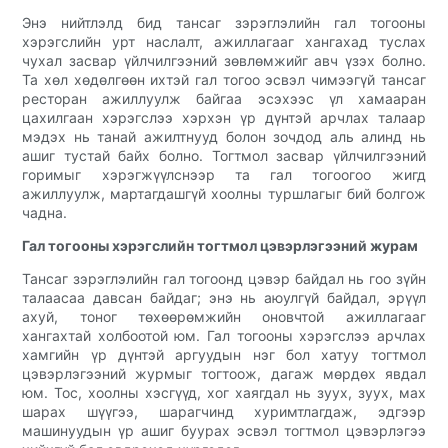
Энэ нийтлэлд бид тансаг зэрэглэлийн гал тогооны
хэрэгслийн урт наслалт, ажиллагааг хангахад туслах
чухал засвар үйлчилгээний зөвлөмжийг авч үзэх болно.
Та хөл хөдөлгөөн ихтэй гал тогоо эсвэл чимээгүй тансаг
ресторан ажиллуулж байгаа эсэхээс үл хамааран
цахилгаан хэрэгслээ хэрхэн үр дүнтэй арчлах талаар
мэдэх нь танай ажилтнууд болон зочдод аль алинд нь
ашиг тустай байх болно. Тогтмол засвар үйлчилгээний
горимыг хэрэгжүүлснээр та гал тогоогоо жигд
ажиллуулж, мартагдашгүй хоолны туршлагыг бий болгож
чадна.
Гал тогооны хэрэгслийн тогтмол цэвэрлэгээний журам
Тансаг зэрэглэлийн гал тогоонд цэвэр байдал нь гоо зүйн
талаасаа давсан байдаг; энэ нь аюулгүй байдал, эрүүл
ахуй, тоног төхөөрөмжийн оновчтой ажиллагааг
хангахтай холбоотой юм. Гал тогооны хэрэгслээ арчлах
хамгийн үр дүнтэй аргуудын нэг бол хатуу тогтмол
цэвэрлэгээний журмыг тогтоож, дагаж мөрдөх явдал
юм. Тос, хоолны хэсгүүд, хог хаягдал нь зуух, зуух, мах
шарах шүүгээ, шарагчинд хуримтлагдаж, эдгээр
машинуудын үр ашиг буурах эсвэл тогтмол цэвэрлэгээ