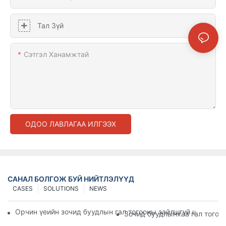
Тал Зүй
Сэтгэл Ханамжтай
ОДОО ЛАВЛАГАА ИЛГЭЭХ
САНАЛ БОЛГОЖ БУЙ НИЙТЛЭЛҮҮД
CASES
SOLUTIONS
NEWS
Орчин үеийн зочид буудлын гал тогооны зайлшгүй шаардла
Зочид буудлынхаа гал тогоо