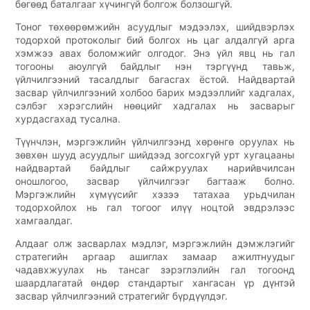
бөгөөд баталгааг хүчингүй болгож болзошгүй.
Тоног төхөөрөмжийн асуудлыг мэдээлэх, шийдвэрлэх
тодорхой протоколыг бий болгох нь цаг алдалгүй арга
хэмжээ авах боломжийг олгодог. Энэ үйл явц нь гал
тогооны аюулгүй байдлыг нэн тэргүүнд тавьж,
үйлчилгээний тасалдлыг багасгах ёстой. Найдвартай
засвар үйлчилгээний холбоо барих мэдээллийг хадгалах,
сэлбэг хэрэгслийн нөөцийг хадгалах нь засварыг
хурдасгахад тусална.
Түүнчлэн, мэргэжлийн үйлчилгээнд хөрөнгө оруулах нь
зөвхөн шууд асуудлыг шийдээд зогсохгүй урт хугацааны
найдвартай байдлыг сайжруулах нарийвчилсан
оношлогоо, засвар үйлчилгээг багтааж болно.
Мэргэжлийн хүмүүсийг хэзээ татахаа урьдчилан
тодорхойлох нь гал тогоог илүү ноцтой эвдрэлээс
хамгаалдаг.
Алдааг олж засварлах мэдлэг, мэргэжлийн дэмжлэгийг
стратегийн аргаар ашиглах замаар ажилтнуудыг
чадавхжуулах нь тансаг зэрэглэлийн гал тогоонд
шаардлагатай өндөр стандартыг хангасан үр дүнтэй
засвар үйлчилгээний стратегийг бүрдүүлдэг.