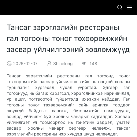
Тансаг зэрэглэлийн рестораны
гал тогооны тоног төхөөрөмжийн
засвар үйлчилгээний зөвлөмжүүд
2026-02-07
Shinelong
148
Тансаг зэрэглэлийн рестораны гал тогоонд тоног
төхөөрөмжийг засвар үйлчилгээ хийх нь онцгой хоолны
туршлагыг хүргэхэд чухал үүрэгтэй. Эдгээр гал
тогоонууд нь багаж хэрэгсэл, хэрэгслийнхээ нарийвчлал,
үр ашиг, тогтвортой гүйцэтгэлд ихээхэн найддаг. Гал
тогооны тоног төхөөрөмжийг сайн арчилж тордвол
аюулгүй байдлыг хангаж, бүтээмжийг нэмэгдүүлж,
зочдод үйлчилж буй хоолны чанарыг хадгалдаг. Засвар
үйлчилгээг үл тоомсорлох нь гэнэтийн эвдрэл, үнэтэй
засвар, хоолны чанарт сөргөөр нөлөөлж, тансаг
зэрэглэлийн рестораны нэр хүндэд шууд нөлөөлдөг.