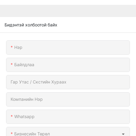
Бидэнтэй холбоотой байх
Нэр
Байлдлаа
Гар Утас / Скстийн Хураах
Компанийн Нэр
Whatsapp
Бизнесийн Төрөл