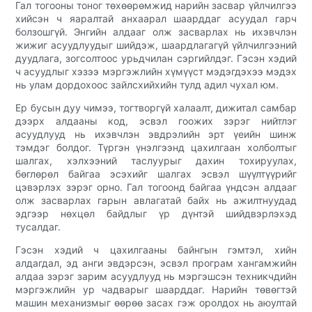
Гал тогооны тоног төхөөрөмжид нарийн засвар үйлчилгээ
хийсэн ч яаралтай анхаарал шаарддаг асуудал гарч
болзошгүй. Энгийн алдааг олж засварлах нь ихэвчлэн
жижиг асуудлуудыг шийдэж, шаардлагагүй үйлчилгээний
дуудлага, зогсолтоос урьдчилан сэргийлдэг. Гэсэн хэдий
ч асуудлыг хэзээ мэргэжлийн хүмүүст мэдэгдэхээ мэдэх
нь улам дордохоос зайлсхийхийн тулд адил чухал юм.
Ер бусын дуу чимээ, тогтворгүй халаалт, дижитал самбар
дээрх алдааны код, эсвэл гоожих зэрэг нийтлэг
асуудлууд нь ихэвчлэн эвдрэлийн эрт үеийн шинж
тэмдэг болдог. Түргэн үнэлгээнд цахилгаан холболтыг
шалгах, хэлхээний таслуурыг дахин тохируулах,
бөглөрөл байгаа эсэхийг шалгах эсвэл шүүлтүүрийг
цэвэрлэх зэрэг орно. Гал тогоонд байгаа үндсэн алдааг
олж засварлах гарын авлагатай байх нь ажилтнуудад
эдгээр нөхцөл байдлыг үр дүнтэй шийдвэрлэхэд
тусалдаг.
Гэсэн хэдий ч цахилгааны байнгын гэмтэл, хийн
алдагдал, эд анги эвдэрсэн, эсвэл програм хангамжийн
алдаа зэрэг зарим асуудлууд нь мэргэшсэн техникчдийн
мэргэжлийн ур чадварыг шаарддаг. Нарийн төвөгтэй
машин механизмыг өөрөө засах гэж оролдох нь аюултай