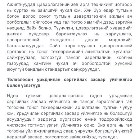
Ажилтнуудад цэвэрлэгээний зөв арга техникийг цогцоор
нь сургах нь зайлшгүй чухал юм. Хүн бүр өдөр тутмын
болон долоо хоног тутмын цэвэрлэгээний ажлын ач
холбогдлыг ойлгосон үед гал тогоо хамгийн дээд зэргийн
нөхцөлд байх болно. Түүнчлэн, цэвэрлэгээний хуваарийг
шалгах хуудсаар баримтжуулах нь хариуцлага,
цэвэрлэгээний стандартыг дагаж мөрдөхийг
баталгаажуулдаг. Сайн хэрэгжүүлсэн цэвэрлэгээний
протокол нь тоног төхөөрөмжийн ашиглалтын хугацааг
сайжруулаад зогсохгүй тансаг зэрэглэлийн хоолны
газруудад хамгийн чухал ач холбогдолтой хүнсний
аюулгүй байдлын стандартыг сайжруулдаг.
Төлөвлөсөн урьдчилан сэргийлэх засвар үйлчилгээ
болон үзлэгүүд
Өдөр тутмын цэвэрлэгээнээс гадна урьдчилан
сэргийлэх засвар үйлчилгээ нь тансаг зэрэглэлийн гал
тогооны тоног төхөөрөмжийн арчилгааны тулгын чулуу
юм. Урьдчилан сэргийлэх засвар үйлчилгээ нь болзошгүй
асуудлуудыг эвдрэлд хүргэхээс өмнө тодорхойлоход
чиглэсэн тогтмол үзлэг, үйлчилгээ орно. Энэ арга нь гал
тогооны үйл ажиллагаанд саад учруулж болзошгүй үнэтэй
яаралтай засвар, зогсолтоос зайлсхийхэд тусалдаг.