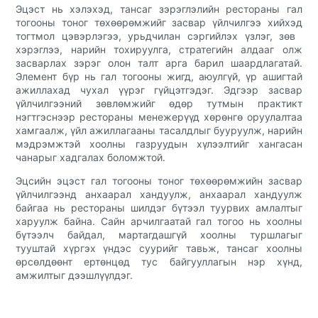
Эцэст нь хэлэхэд, тансаг зэрэглэлийн рестораны гал
тогооны тоног төхөөрөмжийг засвар үйлчилгээ хийхэд
тогтмол цэвэрлэгээ, урьдчилан сэргийлэх үзлэг, зөв ​​
хэрэглээ, нарийн тохируулга, стратегийн алдааг олж
засварлах зэрэг олон талт арга барил шаардлагатай.
Элемент бүр нь гал тогооны жигд, аюулгүй, үр ашигтай
ажиллахад чухал үүрэг гүйцэтгэдэг. Эдгээр засвар
үйлчилгээний зөвлөмжийг өдөр тутмын практикт
нэгтгэснээр рестораны менежерүүд хөрөнгө оруулалтаа
хамгаалж, үйл ажиллагааны тасалдлыг бууруулж, нарийн
мэдрэмжтэй хоолны газруудын хүлээлтийг хангасан
чанарыг хадгалах боломжтой.
Эцсийн эцэст гал тогооны тоног төхөөрөмжийн засвар
үйлчилгээнд анхаарал хандуулж, анхаарал хандуулж
байгаа нь рестораны шилдэг бүтээл туурвих амлалтыг
харуулж байна. Сайн арчилгаатай гал тогоо нь хоолны
бүтээлч байдал, мартагдашгүй хоолны туршлагыг
тууштай хүргэх үндэс суурийг тавьж, тансаг хоолны
өрсөлдөөнт ертөнцөд тус байгууллагын нэр хүнд,
амжилтыг дээшлүүлдэг.