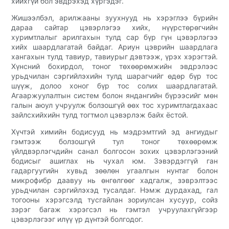
хийхгүй бол эвдрэхэд хүргэдэг.
Жишээлбэл, арилжааны зуухнууд нь хэрэглээ бүрийн
дараа сайтар цэвэрлэгээ хийх, нүүрстөрөгчийн
хуримтлалыг арилгахын тулд сар бүр гүн цэвэрлэгээ
хийх шаардлагатай байдаг. Ариун цэврийн шаардлага
хангахын тулд тавиур, тавиурыг дэвтээж, үрэх хэрэгтэй.
Хүнсний бохирдол, тоног төхөөрөмжийн эвдрэлээс
урьдчилан сэргийлэхийн тулд шарагчийг өдөр бүр тос
шүүж, долоо хоног бүр тос солих шаардлагатай.
Агааржуулалтын систем болон яндангийн бүрээсийг мөн
галын аюул учруулж болзошгүй өөх тос хуримтлагдахаас
зайлсхийхийн тулд тогтмол цэвэрлэж байх ёстой.
Хүчтэй химийн бодисууд нь мэдрэмтгий эд ангиудыг
гэмтээж болзошгүй тул тоног төхөөрөмж
үйлдвэрлэгчдийн санал болгосон зохих цэвэрлэгээний
бодисыг ашиглах нь чухал юм. Зэвэрдэггүй ган
гадаргуугийн хувьд зөөлөн угаалгын нунтаг болон
микрофибр даавуу нь өнгөлгөөг хадгалж, зэврэлтээс
урьдчилан сэргийлэхэд тусалдаг. Нэмж дурдахад, гал
тогооны хэрэгсэлд тусгайлан зориулсан хусуур, сойз
зэрэг багаж хэрэгсэл нь гэмтэл учруулахгүйгээр
цэвэрлэгээг илүү үр дүнтэй болгодог.