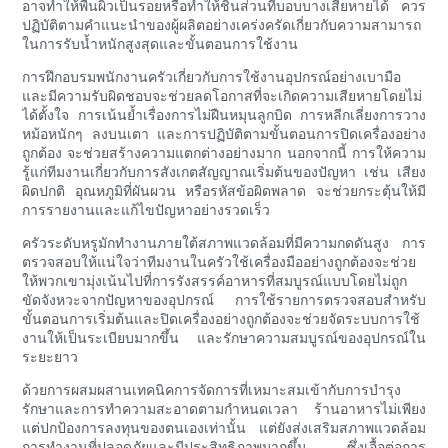
อาจทำให้พื้นผิวเป็นรอยหรือทำให้ชิ้นส่วนที่บอบบางเสียหายได้ ควร
ปฏิบัติตามคำแนะนำของผู้ผลิตอย่างเคร่งครัดเกี่ยวกับความสามารถ
ในการรับน้ำหนักสูงสุดและขั้นตอนการใช้งาน
การฝึกอบรมพนักงานครัวเกี่ยวกับการใช้งานอุปกรณ์อย่างเบามือ
และมีความรับผิดชอบจะช่วยลดโอกาสที่จะเกิดความเสียหายโดยไม่
ได้ตั้งใจ การเน้นย้ำเรื่องการไม่ฝืนหมุนลูกบิด การหลีกเลี่ยงการวาง
หม้อหนักๆ ลงบนเตา และการปฏิบัติตามขั้นตอนการปิดเครื่องอย่าง
ถูกต้อง จะช่วยสร้างความแตกต่างอย่างมาก นอกจากนี้ การให้ความ
รู้แก่ทีมงานเกี่ยวกับการสังเกตสัญญาณเริ่มต้นของปัญหา เช่น เสียง
ผิดปกติ อุณหภูมิที่ผันผวน หรือรหัสข้อผิดพลาด จะช่วยกระตุ้นให้มี
การรายงานและแก้ไขปัญหาอย่างรวดเร็ว
ครัวระดับหรูมักทำงานภายใต้สภาพแวดล้อมที่มีความกดดันสูง การ
ตรวจสอบให้แน่ใจว่าทีมงานในครัวใช้เครื่องมืออย่างถูกต้องจะช่วย
ให้พวกเขามุ่งเน้นไปที่การรังสรรค์อาหารที่สมบูรณ์แบบโดยไม่ถูก
ขัดจังหวะจากปัญหาของอุปกรณ์ การใช้รายการตรวจสอบสำหรับ
ขั้นตอนการเริ่มต้นและปิดเครื่องอย่างถูกต้องจะช่วยจัดระบบการใช้
งานให้เป็นระเบียบมากขึ้น และรักษาความสมบูรณ์ของอุปกรณ์ใน
ระยะยาว
ด้วยการผสมผสานเทคนิคการจัดการที่เหมาะสมเข้ากับการบำรุง
รักษาและการทำความสะอาดตามกำหนดเวลา ร้านอาหารไม่เพียง
แต่ปกป้องการลงทุนของตนเองเท่านั้น แต่ยังส่งเสริมสภาพแวดล้อม
การทำงานที่ปลอดภัยและมีประสิทธิภาพมากขึ้น ซึ่งเอื้อต่อการ