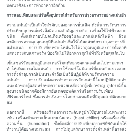
พัฒนาศิลปะการทำอาหารอีกด้วย
การสอบเทียบและปรับตั้งอุปกรณ์สำหรับการปรุงอาหารอย่างแม่นยำ
ความแม่นยำเป็นหัวใจสำคัญของอาหารชั้นเลิศ ดังนั้นการรักษาการ
ปรับเทียบอุปกรณ์ครัวจึงมีความสำคัญอย่างยิ่ง เครื่องใช้ไฟฟ้าหลาย
ชนิด ตั้งแต่เตาอบไปจนถึงเครื่องซูวีและเตาแม่เหล็กไฟฟ้า ล้วน
อาศัยการควบคุมอุณหภูมิที่แม่นยำเพื่อให้ได้ผลลัพธ์การปรุงอาหารที่
สม่ำเสมอ การปรับเทียบช่วยให้มั่นใจได้ว่าอุณหภูมิและการตั้งค่าที่
แสดงตรงกับสภาพจริง ป้องกันไม่ให้อาหารสุกไม่ทั่วถึงหรือสุกเกินไป
เซ็นเซอร์วัดอุณหภูมิและเทอร์โมสตัทอาจคลาดเคลื่อนไปตามเวลา
ทำให้เกิดความไม่แม่นยำ การใช้เทอร์โมมิเตอร์ที่แม่นยำตรวจสอบ
การตั้งค่าอุปกรณ์เป็นประจำถือเป็นวิธีปฏิบัติที่ช่วยรักษาความ
แม่นยำ การปรับแต่งควรทำตามการวัดเหล่านี้โดยปฏิบัติตามคำ
แนะนำของผู้ผลิตหรือขอความช่วยเหลือจากผู้เชี่ยวชาญ อุปกรณ์ขั้น
สูงบางชนิดอาจต้องมีการอัปเดตซอฟต์แวร์หรือการปรับเทียบ
เฟิร์มแวร์ใหม่ ซึ่งควรดำเนินการโดยช่างเทคนิคที่มีคุณสมบัติเหมาะ
สม
นอกจากนี้ ครัวของร้านอาหารระดับหรูมักใช้อุปกรณ์เฉพาะทาง
เช่น เครื่องทำความเย็นแบบเร่งด่วน (blast chiller) หรือเครื่องเพิ่ม
ความชื้น (humidifier) ​​ซึ่งต้องมีการปรับเทียบอย่างพิถีพิถันเพื่อให้
ทำงานได้อย่างเหมาะสม การไม่ดูแลรักษาการตั้งค่าเหล่านี้อาจส่ง