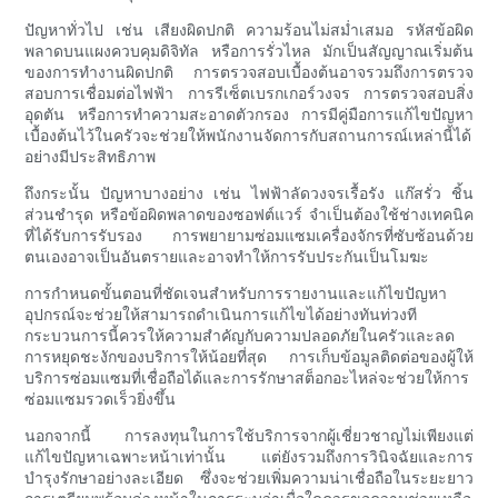
ปัญหาทั่วไป เช่น เสียงผิดปกติ ความร้อนไม่สม่ำเสมอ รหัสข้อผิด
พลาดบนแผงควบคุมดิจิทัล หรือการรั่วไหล มักเป็นสัญญาณเริ่มต้น
ของการทำงานผิดปกติ การตรวจสอบเบื้องต้นอาจรวมถึงการตรวจ
สอบการเชื่อมต่อไฟฟ้า การรีเซ็ตเบรกเกอร์วงจร การตรวจสอบสิ่ง
อุดตัน หรือการทำความสะอาดตัวกรอง การมีคู่มือการแก้ไขปัญหา
เบื้องต้นไว้ในครัวจะช่วยให้พนักงานจัดการกับสถานการณ์เหล่านี้ได้
อย่างมีประสิทธิภาพ
ถึงกระนั้น ปัญหาบางอย่าง เช่น ไฟฟ้าลัดวงจรเรื้อรัง แก๊สรั่ว ชิ้น
ส่วนชำรุด หรือข้อผิดพลาดของซอฟต์แวร์ จำเป็นต้องใช้ช่างเทคนิค
ที่ได้รับการรับรอง การพยายามซ่อมแซมเครื่องจักรที่ซับซ้อนด้วย
ตนเองอาจเป็นอันตรายและอาจทำให้การรับประกันเป็นโมฆะ
การกำหนดขั้นตอนที่ชัดเจนสำหรับการรายงานและแก้ไขปัญหา
อุปกรณ์จะช่วยให้สามารถดำเนินการแก้ไขได้อย่างทันท่วงที
กระบวนการนี้ควรให้ความสำคัญกับความปลอดภัยในครัวและลด
การหยุดชะงักของบริการให้น้อยที่สุด การเก็บข้อมูลติดต่อของผู้ให้
บริการซ่อมแซมที่เชื่อถือได้และการรักษาสต็อกอะไหล่จะช่วยให้การ
ซ่อมแซมรวดเร็วยิ่งขึ้น
นอกจากนี้ การลงทุนในการใช้บริการจากผู้เชี่ยวชาญไม่เพียงแต่
แก้ไขปัญหาเฉพาะหน้าเท่านั้น แต่ยังรวมถึงการวินิจฉัยและการ
บำรุงรักษาอย่างละเอียด ซึ่งจะช่วยเพิ่มความน่าเชื่อถือในระยะยาว