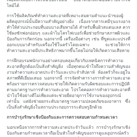
ไหม้ได้
การใช้ผลิตภัณฑ์ทำความสะอาดที่เหมาะสมตามคำแนะนำของผู้
ผลิตอุปกรณ์นั้นมีความสำคัญอย่างยิ่ง เนื่องจากสารเคมีรุนแรงอาจ
ทำให้ส่วนประกอบที่บอบบางเสียหายได้ สำหรับพื้นผิวสแตนเลส ควร
ใช้ผงซักฟอกอ่อนๆ และผ้าไมโครไฟเบอร์เพื่อช่วยรักษาสภาพผิวและ
ป้องกันการกัดกร่อน นอกจากนี้ เครื่องมือต่างๆ เช่น ที่ขูดและแปรงที่
ออกแบบมาสำหรับเครื่องใช้ในครัวโดยเฉพาะ จะช่วยให้การ
ทำความสะอาดมีประสิทธิภาพมากขึ้นโดยไม่ก่อให้เกิดความเสียหาย
การฝึกอบรมพนักงานอย่างครอบคลุมเกี่ยวกับเทคนิคการทำความ
สะอาดที่ถูกต้องเป็นสิ่งสำคัญยิ่ง เมื่อทุกคนเข้าใจถึงความสำคัญของ
งานทำความสะอาดประจำวันและประจำสัปดาห์ ห้องครัวก็จะอยู่ใน
สภาพที่ดีเยี่ยมเสมอ นอกจากนี้ การจัดทำตารางการทำความสะอาด
พร้อมรายการตรวจสอบจะช่วยให้เกิดความรับผิดชอบและการปฏิบัติ
ตามมาตรฐานการทำความสะอาด โปรโตคอลการทำความสะอาดที่
นำไปใช้อย่างดีไม่เพียงแต่จะช่วยยืดอายุการใช้งานของอุปกรณ์
เท่านั้น แต่ยังช่วยยกระดับมาตรฐานความปลอดภัยของอาหาร ซึ่ง
เป็นสิ่งสำคัญยิ่งในสถานประกอบการระดับหรูอีกด้วย
การบำรุงรักษาเชิงป้องกันและการตรวจสอบตามกำหนดเวลา
นอกเหนือจากการทำความสะอาดประจำวันแล้ว การบำรุงรักษาเชิง
ป้องกันตามกำหนดเวลาถือเป็นหัวใจสำคัญของการดูแลอุปกรณ์ครัว