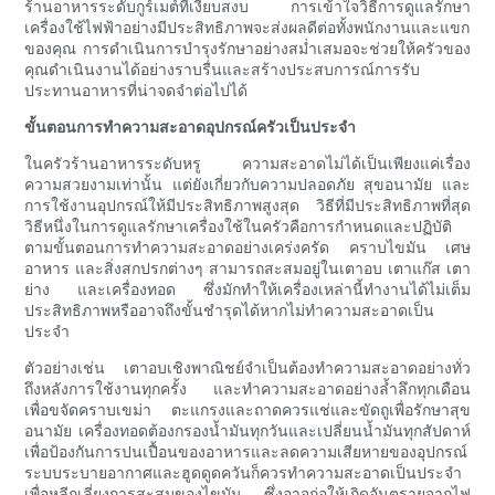
ร้านอาหารระดับกูร์เมต์ที่เงียบสงบ การเข้าใจวิธีการดูแลรักษา
เครื่องใช้ไฟฟ้าอย่างมีประสิทธิภาพจะส่งผลดีต่อทั้งพนักงานและแขก
ของคุณ การดำเนินการบำรุงรักษาอย่างสม่ำเสมอจะช่วยให้ครัวของ
คุณดำเนินงานได้อย่างราบรื่นและสร้างประสบการณ์การรับ
ประทานอาหารที่น่าจดจำต่อไปได้
ขั้นตอนการทำความสะอาดอุปกรณ์ครัวเป็นประจำ
ในครัวร้านอาหารระดับหรู ความสะอาดไม่ได้เป็นเพียงแค่เรื่อง
ความสวยงามเท่านั้น แต่ยังเกี่ยวกับความปลอดภัย สุขอนามัย และ
การใช้งานอุปกรณ์ให้มีประสิทธิภาพสูงสุด วิธีที่มีประสิทธิภาพที่สุด
วิธีหนึ่งในการดูแลรักษาเครื่องใช้ในครัวคือการกำหนดและปฏิบัติ
ตามขั้นตอนการทำความสะอาดอย่างเคร่งครัด คราบไขมัน เศษ
อาหาร และสิ่งสกปรกต่างๆ สามารถสะสมอยู่ในเตาอบ เตาแก๊ส เตา
ย่าง และเครื่องทอด ซึ่งมักทำให้เครื่องเหล่านี้ทำงานได้ไม่เต็ม
ประสิทธิภาพหรืออาจถึงขั้นชำรุดได้หากไม่ทำความสะอาดเป็น
ประจำ
ตัวอย่างเช่น เตาอบเชิงพาณิชย์จำเป็นต้องทำความสะอาดอย่างทั่ว
ถึงหลังการใช้งานทุกครั้ง และทำความสะอาดอย่างล้ำลึกทุกเดือน
เพื่อขจัดคราบเขม่า ตะแกรงและถาดควรแช่และขัดถูเพื่อรักษาสุข
อนามัย เครื่องทอดต้องกรองน้ำมันทุกวันและเปลี่ยนน้ำมันทุกสัปดาห์
เพื่อป้องกันการปนเปื้อนของอาหารและลดความเสียหายของอุปกรณ์
ระบบระบายอากาศและฮูดดูดควันก็ควรทำความสะอาดเป็นประจำ
เพื่อหลีกเลี่ยงการสะสมของไขมัน ซึ่งอาจก่อให้เกิดอันตรายจากไฟ