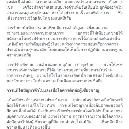
ผลต่อเนื้อสัมผัส ความปลอดภัย และการนำเสนออาหาร ตัวอย่าง
เช่น เครื่องทำความเย็นแบบเร่งด่วนที่ปรับเทียบไม่ถูกต้องอาจไม่
สามารถลดอุณหภูมิของอาหารได้อย่างรวดเร็วตามที่ต้องการ ซึ่ง
เสี่ยงต่อการเจริญเติบโตของแบคทีเรีย
การรักษาบันทึกการสอบเทียบมีความสำคัญอย่างยิ่งต่อความ
สม่ำเสมอและการควบคุมคุณภาพ เอกสารนี้ไม่เพียงแต่ช่วยให้
พนักงานในครัวปรับกระบวนการปรุงอาหารให้สอดคล้องกันเท่านั้น
แต่ยังมีความสำคัญอย่างยิ่งในระหว่างการตรวจสอบหรือการตรวจ
ประเมินด้านสุขอนามัย โดยแสดงให้เห็นถึงการปฏิบัติตามมาตรฐาน
ความปลอดภัย
การปรับเทียบอย่างสม่ำเสมอควบคู่กับการบำรุงรักษา ช่วยให้เชฟ
สามารถรังสรรค์อาหารที่ได้มาตรฐานสูงตามที่คาดหวังในร้าน
อาหารระดับหรู ความใส่ใจในรายละเอียดนี้ช่วยเสริมสร้างชื่อเสียง
ของร้านอาหารในด้านความเป็นเลิศและความน่าเชื่อถือ
การแก้ไขปัญหาทั่วไปและเมื่อใดควรติดต่อผู้เชี่ยวชาญ
แม้จะมีการบำรุงรักษาอย่างเข้มงวด อุปกรณ์ครัวก็อาจเกิดปัญหาที่
ต้องได้รับการแก้ไขโดยทันที การแก้ไขปัญหาเบื้องต้นมักจะช่วยแก้
ปัญหาเล็กน้อยได้ ป้องกันการเรียกช่างมาซ่อมโดยไม่จำเป็นและการ
หยุดทำงานของอุปกรณ์ อย่างไรก็ตาม การพิจารณาว่าเมื่อใดควรส่ง
ต่อปัญหาไปยังผู้เชี่ยวชาญก็มีความสำคัญไม่แพ้กัน เพื่อหลีกเลี่ยง
ความเสียหายที่รุนแรงขึ้น