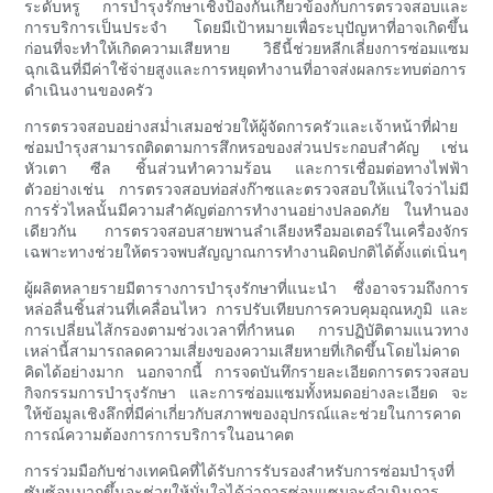
ระดับหรู การบำรุงรักษาเชิงป้องกันเกี่ยวข้องกับการตรวจสอบและ
การบริการเป็นประจำ โดยมีเป้าหมายเพื่อระบุปัญหาที่อาจเกิดขึ้น
ก่อนที่จะทำให้เกิดความเสียหาย วิธีนี้ช่วยหลีกเลี่ยงการซ่อมแซม
ฉุกเฉินที่มีค่าใช้จ่ายสูงและการหยุดทำงานที่อาจส่งผลกระทบต่อการ
ดำเนินงานของครัว
การตรวจสอบอย่างสม่ำเสมอช่วยให้ผู้จัดการครัวและเจ้าหน้าที่ฝ่าย
ซ่อมบำรุงสามารถติดตามการสึกหรอของส่วนประกอบสำคัญ เช่น
หัวเตา ซีล ชิ้นส่วนทำความร้อน และการเชื่อมต่อทางไฟฟ้า
ตัวอย่างเช่น การตรวจสอบท่อส่งก๊าซและตรวจสอบให้แน่ใจว่าไม่มี
การรั่วไหลนั้นมีความสำคัญต่อการทำงานอย่างปลอดภัย ในทำนอง
เดียวกัน การตรวจสอบสายพานลำเลียงหรือมอเตอร์ในเครื่องจักร
เฉพาะทางช่วยให้ตรวจพบสัญญาณการทำงานผิดปกติได้ตั้งแต่เนิ่นๆ
ผู้ผลิตหลายรายมีตารางการบำรุงรักษาที่แนะนำ ซึ่งอาจรวมถึงการ
หล่อลื่นชิ้นส่วนที่เคลื่อนไหว การปรับเทียบการควบคุมอุณหภูมิ และ
การเปลี่ยนไส้กรองตามช่วงเวลาที่กำหนด การปฏิบัติตามแนวทาง
เหล่านี้สามารถลดความเสี่ยงของความเสียหายที่เกิดขึ้นโดยไม่คาด
คิดได้อย่างมาก นอกจากนี้ การจดบันทึกรายละเอียดการตรวจสอบ
กิจกรรมการบำรุงรักษา และการซ่อมแซมทั้งหมดอย่างละเอียด จะ
ให้ข้อมูลเชิงลึกที่มีค่าเกี่ยวกับสภาพของอุปกรณ์และช่วยในการคาด
การณ์ความต้องการการบริการในอนาคต
การร่วมมือกับช่างเทคนิคที่ได้รับการรับรองสำหรับการซ่อมบำรุงที่
ซับซ้อนมากขึ้นจะช่วยให้มั่นใจได้ว่าการซ่อมแซมจะดำเนินการ