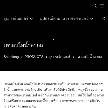
อุปกรณ์เบเกอรี่
อุปกรณ์ทำอาหารเชิงพาณิชย์
อุป
เตาอบไอน้ำสากล
Shinelong
PRODUCTS
อุปกรณ์เบเกอรี่
เตาอบไอน้ำสากล
เตาอบไอน้ำสากลซึ่งได้รับการยอมรับว่าเป็นเตาอบแบบผสมหรือเตาอบ
ไอน้ำแบบพาความร้อนเป็นเครื่องครัวที่มีประสิทธิภาพสูงซึ่งรวมความ
สามารถของเตาอบไอน้ำเข้ากับเตาอบพาความร้อน มันใช้ไอน้ำอากาศ
ร้อนหรือการผสมผสานของทั้งสองเพื่อปรุงอาหารหลากหลายชนิดใน
การตั้งค่าที่แตกต่างกัน