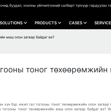
чид буудал, хоолны үйлчилгээний салбарт түлхүүр гардуулах г
SOLUTIONS
PRODUCTS
CASES
SERVIC
йн маш олон загвар байдаг вэ?
огооны тоног төхөөрөмжийн 
 хүн бүр ижил гал тогооны тоног төхөөрөмжийн олон загвар б
ал тогооны тоног төхөөрөмжийн маш олон загвар байдаг вэ? 