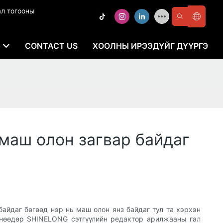
ал тогооны
E
CONTACT US
ХООЛНЫ ИРЭЭДҮЙГ ДҮҮРГЭ
маш олон загвар байдаг
айдаг бөгөөд нэр нь маш олон янз байдаг тул та хэрхэн
Өнөөдөр SHINELONG сэтгүүлийн редактор арилжааны гал