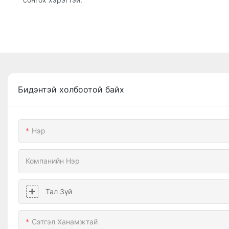
Бидэнтэй холбоотой байх
Нэр
Компанийн Нэр
Тал Зүй
Сэтгэл Ханамжтай