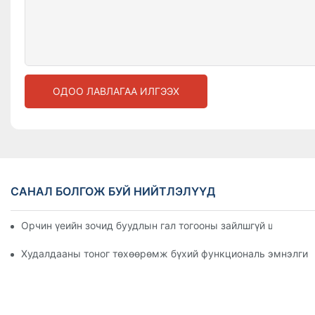
ОДОО ЛАВЛАГАА ИЛГЭЭХ
САНАЛ БОЛГОЖ БУЙ НИЙТЛЭЛҮҮД
Орчин үеийн зочид буудлын гал тогооны зайлшгүй шаардла
Худалдааны тоног төхөөрөмж бүхий функциональ эмнэлгийн