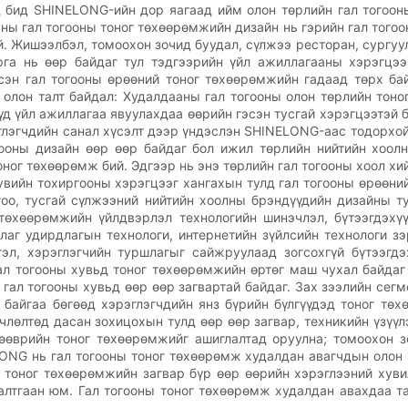
 бид SHINELONG-ийн дор яагаад ийм олон төрлийн гал тогоон
ы гал тогооны тоног төхөөрөмжийн дизайн нь гэрийн гал тогоо
. Жишээлбэл, томоохон зочид буудал, сүлжээ ресторан, сургуул
рга нь өөр байдаг тул тэдгээрийн үйл ажиллагааны хэрэгцээг
эсэн гал тогооны өрөөний тоног төхөөрөмжийн гадаад төрх ба
олон талт байдал: Худалдааны гал тогооны олон төрлийн тон
д үйл ажиллагаа явуулахдаа өөрийн гэсэн тусгай хэрэгцээтэй б
лэгчдийн санал хүсэлт дээр үндэслэн SHINELONG-аас тодорхой
гооны дизайн өөр өөр байдаг бол ижил төрлийн нийтийн хоолн
оног төхөөрөмж бий. Эдгээр нь энэ төрлийн гал тогооны хоол х
хувийн тохиргооны хэрэгцээг хангахын тулд гал тогооны өрөөни
гоо, тусгай сүлжээний нийтийн хоолны брэндүүдийн дизайны т
төхөөрөмжийн үйлдвэрлэл технологийн шинэчлэл, бүтээгдэхү
аг удирдлагын технологи, интернетийн зүйлсийн технологи з
гэл, хэрэглэгчийн туршлагыг сайжруулаад зогсохгүй бүтээгдэ
л тогооны хувьд тоног төхөөрөмжийн өртөг маш чухал байдаг
 гал тогооны хувьд өөр өөр загвартай байдаг. Зах зээлийн сег
байгаа бөгөөд хэрэглэгчдийн янз бүрийн бүлгүүдэд тоног тө
члөлтөд дасан зохицохын тулд өөр өөр загвар, техникийн үзүү
зөөврийн тоног төхөөрөмжийг ашиглалтад оруулна; томоохон з
ONG нь гал тогооны тоног төхөөрөмж худалдан авагчдын олон 
ы тоног төхөөрөмжийн загвар бүр өөр өөрийн хэрэглээний хув
лтгаан юм. Гал тогооны тоног төхөөрөмж худалдан авахдаа та