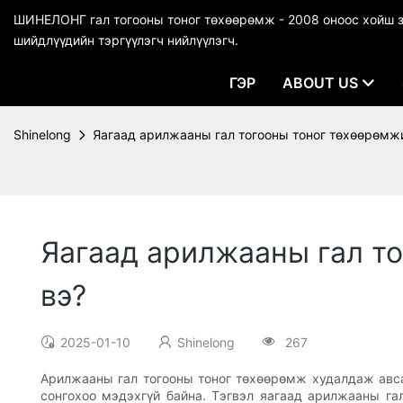
ШИНЕЛОНГ гал тогооны тоног төхөөрөмж - 2008 оноос хойш зо
шийдлүүдийн тэргүүлэгч нийлүүлэгч.
ГЭР
ABOUT US
Shinelong
Яагаад арилжааны гал тогооны тоног төхөөрөмжи
Яагаад арилжааны гал т
вэ?
2025-01-10
Shinelong
267
Арилжааны гал тогооны тоног төхөөрөмж худалдаж авсан
сонгохоо мэдэхгүй байна. Тэгвэл яагаад арилжааны г