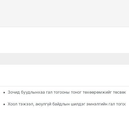
Зочид буудлынхаа гал тогооны тоног төхөөрөмжийг төсвөөр
гатай арилжааны хоол хийх тоног төхөөрөмж
 гал тогооны дизайныг хэрхэн хийх вэ
Хоол тэжээл, аюулгүй байдлын шилдэг эмнэлгийн гал тогоо