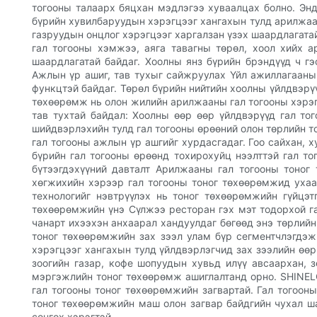
тогооны талаарх бяцхан мэдлэгээ хуваалцах болно. Энд
бүрийн хувилбаруудын хэрэгцээг хангахын тулд арилжаан
газруудын онцлог хэрэгцээг харгалзан үзэх шаардлагатай
гал тогооны хэмжээ, аяга тавагны төрөл, хоол хийх а
шаардлагатай байдаг. Хоолны янз бүрийн брэндүүд ч г
Ажлын үр ашиг, тав тухыг сайжруулах Үйл ажиллагааны 
функцтэй байдаг. Төрөл бүрийн нийтийн хоолны үйлдвэрүү
төхөөрөмж нь олон жилийн арилжааны гал тогооны хэрэг
тав тухтай байдал: Хоолны өөр өөр үйлдвэрүүд гал то
шийдвэрлэхийн тулд гал тогооны өрөөний олон төрлийн т
гал тогооны ажлын үр ашгийг хурдасгадаг. Гоо сайхан, 
бүрийн гал тогооны өрөөнд тохирохуйц нээлттэй гал то
бүтээгдэхүүний давталт Арилжааны гал тогооны тоног 
хөгжихийн хэрээр гал тогооны тоног төхөөрөмжид ухаал
технологийг нэвтрүүлэх нь тоног төхөөрөмжийн гүйцэт
төхөөрөмжийн үнэ Сүлжээ ресторан гэх мэт тодорхой га
чанарт ихээхэн анхаарал хандуулдаг бөгөөд энэ төрлийн
тоног төхөөрөмжийн зах зээл улам бүр сегментчлэгдэж 
хэрэгцээг хангахын тулд үйлдвэрлэгчид зах зээлийн өөр
зоогийн газар, кофе шопуудын хувьд илүү авсаархан, 
мэргэжлийн тоног төхөөрөмж ашиглалтанд орно. SHINEL
гал тогооны тоног төхөөрөмжийн загвартай. Гал тогоон
тоног төхөөрөмжийн маш олон загвар байдгийн чухал ша
сонгох хэрэгтэй.