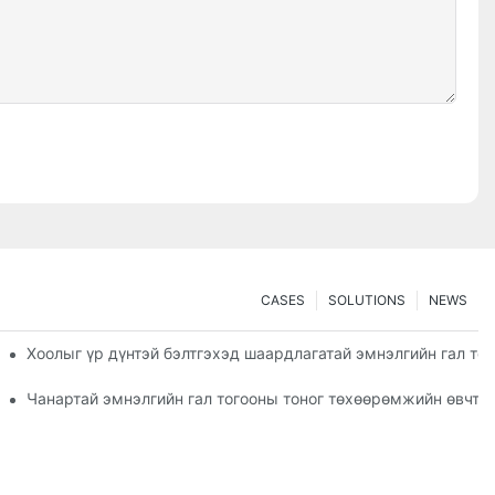
CASES
SOLUTIONS
NEWS
 хэрхэн шинэчлэх вэ
Хоолыг үр дүнтэй бэлтгэхэд шаардлагатай эмнэлгийн гал то
ны тоног төхөөрөмж
Чанартай эмнэлгийн гал тогооны тоног төхөөрөмжийн өвчтөн