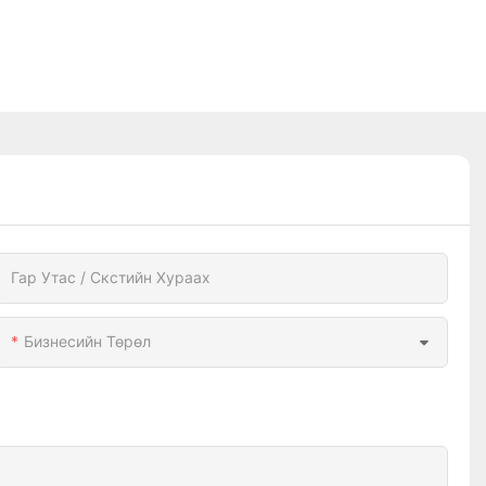
Гар Утас / Скстийн Хураах
Бизнесийн Төрөл