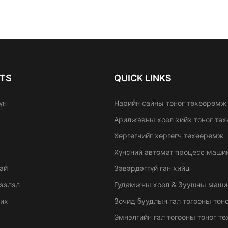
TS
QUICK LINKS
үн
Нарийн сайны тоног төхөөрөмж
Арилжааны хоол хийх тоног тө
Хөргөгчийг хөргөгч төхөөрөмж
Хүнсний автомат процесс маши
ай
Зэвэрдэггүй ган хийц
ээлэл
Гудамжны хоол & Зуушны маши
рих
Зочид буудлын гал тогооны тон
Эмнэлгийн гал тогооны тоног т