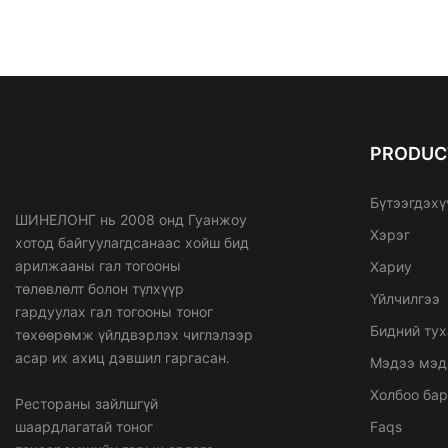
PRODUC
Бүтээгдэхү
ШИНЕЛОНГ нь 2008 онд Гуанжоу
Хэрэг
хотод байгуулагдсанаас хойш бид
арилжааны гал тогооны
Хариу
төлөвлөлт болон түлхүүр
Үйлчилгээ
гардуулах гал тогооны тоног
Бидний тух
төхөөрөмж үйлдвэрлэх чиглэлээр
асар их ахиц дэвшил гаргасан.
Мэдээ мэд
Холбоо ба
Рестораны зайлшгүй
шаардлагатай тоног
Faqs