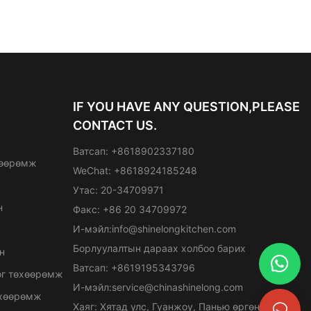
IF YOU HAVE ANY QUESTION,PLEASE
CONTACT US.
Ватсап: +8618902337180
хөөрөмж
WeChat: +8618924185248
Утас: 20-34709971
н
Факс: +86 20 34709972
И-мэйл:
info@shinelongkitchen.com
Борлуулалтын дараах холбоо барих
н
Ватсап: +8619195343796
ог төхөөрөмж
И-мэйл:
service@chinashinelong.com
өхөөрөмж
Хаяг: Хятад улс, Гуанжоу, Панью өргөн чөлөө,