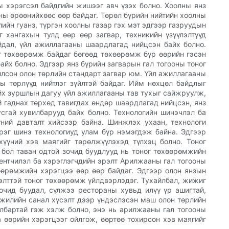
ы хэрэгсэл байдгийн жишээг авч үзэх болно. Хоолны янз
ны өрөөнийхөөс өөр байдаг. Төрөл бүрийн нийтийн хоолны
ийн гуанз, түргэн хоолны газар гэх мэт эдгээр газруудын
 хангахын тулд өөр өөр загвар, техникийн үзүүлэлтүүд
йдал, үйл ажиллагааны шаардлагад нийцсэн байх болно.
ог төхөөрөмж байдаг бөгөөд төхөөрөмж бүр өөрийн гэсэн
айх болно. Эдгээр янз бүрийн загварын гал тогооны тоног
лсон олон төрлийн стандарт загвар юм. Үйл ажиллагааны
ы төрлүүд нийтлэг зүйлтэй байдаг. Ийм нөхцөл байдлыг
ийх зуршлын дагуу үйл ажиллагааны тав тухыг сайжруулж,
й гаднах төрхөд тавигдах өндөр шаардлагад нийцсэн, янз
усгай хувилбарууд байх болно. Технологийн шинэчлэл ба
үний давталт хийсээр байна. Шинжлэх ухаан, технологи
эрэг шинэ технологиуд улам бүр нэмэгдэж байна. Эдгээр
хүүний хэв маягийг төрөлжүүлэхэд түлхэц болно. Тоног
 бол таван одтой зочид буудлууд нь тоног төхөөрөмжийн
ментчилэл ба хэрэглэгчдийн эрэлт Арилжааны гал тогооны
хөөрөмжийн хэрэгцээ өөр өөр байдаг. Эдгээр олон янзын
лэлттэй тоног төхөөрөмж үйлдвэрлэдэг. Тухайлбал, жижиг
очид буудал, сүлжээ рестораны хувьд илүү үр ашигтай,
жилийн санал хүсэлт дээр үндэслэсэн маш олон төрлийн
илбартай гэж хэлж болно, энэ нь арилжааны гал тогооны
 өөрийн хэрэгцээг ойлгож, өөртөө тохирсон хэв маягийг