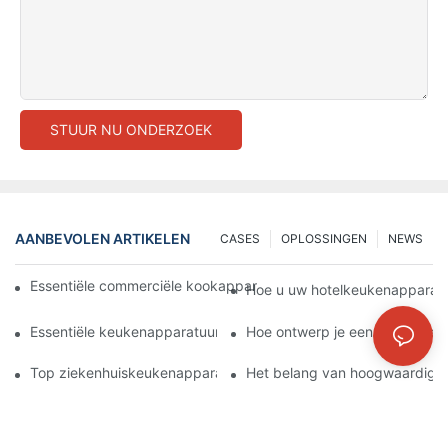
STUUR NU ONDERZOEK
AANBEVOLEN ARTIKELEN
CASES
OPLOSSINGEN
NEWS
Essentiële commerciële kookapparatuur voor een moderne hot
Hoe u uw hotelkeukenapparatu
Essentiële keukenapparatuur voor het efficiënt bereiden van ma
Hoe ontwerp je een functione
Top ziekenhuiskeukenapparatuur voor voeding en veiligheid
Het belang van hoogwaardige 