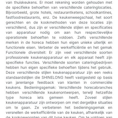
van thuiskeukens. Er moet rekening worden gehouden met
de specifieke behoeften van verschillende cateringlocaties.
Bijvoorbeeld, grote hotels, restaurantketens, schoolkantines,
fastfoodrestaurants, enz. De keukenweegschaal, het soort
gerechten en de kookmethoden van deze locaties zijn
verschillend, dus zijn er verschillende stijlen en specificaties
van apparatuur nodig om aan hun respectievelijke
operationele behoeften te voldoen. Zelfs verschillende
merken in de horeca hebben hun eigen unieke uiterlijk en
functionele eisen. Verbeter de werkefficiëntie en het gemak
Functionele diversiteit: Er zijn veel verschillende soorten
professionele keukenapparatuur en elk apparaat heeft zijn
specifieke functies. Verschillende soorten cateringbedrijven
hebben hun eigen specifieke behoeften tijdens het gebruik.
Deze verschillende stijlen keukenapparatuur zijn een reeks
standaardstijlen die SHINELONG heeft vastgesteld op basis
van jarenlange feedback van klanten in commerciële
keukens. Bedieningsgemak: Verschillende horecabranches
hebben verschillende keukenontwerpen, terwijl hetzelfde
type horeca iets gemeen heeft. Zoveel stijlen
keukenapparatuur zijn ontworpen om met dergelijke situaties
om te gaan. Ze verbeteren het bedieningsgemak en
versnellen de werkefficiëntie van de keuken, afhankelijk van
de kookgewoonten van dit type keuken. Om te voldoen aan