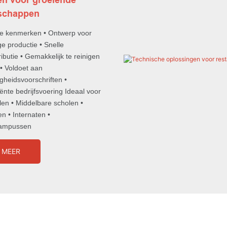
schappen
te kenmerken • Ontwerp voor
ge productie • Snelle
ributie • Gemakkelijk te reinigen
• Voldoet aan
igheidsvoorschriften •
iënte bedrijfsvoering Ideaal voor
len • Middelbare scholen •
en • Internaten •
campussen
 MEER