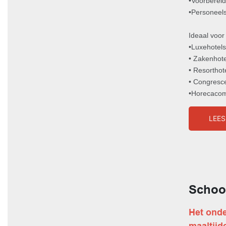
•Voorbereid
•Personeel
Ideaal voor
•Luxehotels
• Zakenhote
• Resorthot
• Congresc
•Horecaco
LEES
Schoo
Het ond
maaltijd