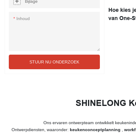
Bijlage
Hoe kies j
van One-S
Inhoud
STUUR NU ONDERZOEK
SHINELONG Ke
Ons ervaren ontwerpteam ontwikkelt keukenindel
Ontwerpdiensten, waaronder:
keukenconceptplanning
,
workf