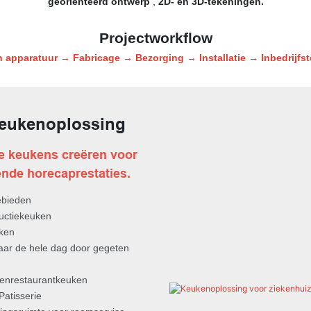
georiënteerd ontwerp
,
2D- en 3D-tekeningen.
Projectworkflow
apparatuur → Fabricage → Bezorging → Installatie → Inbedrijfste
keukenoplossing
te keukens creëren voor
nde horecaprestaties.
ebieden
uctiekeuken
ken
aar de hele dag door gegeten
itenrestaurantkeuken
Patisserie