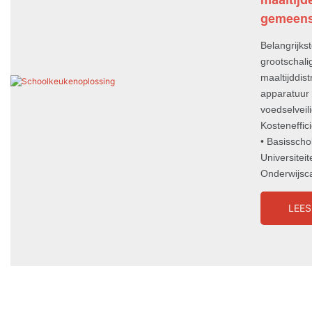
gemeen
Belangrijks
grootschali
maaltijddist
apparatuur 
voedselveil
Kosteneffic
• Basisscho
Universiteit
Onderwijs
LEES