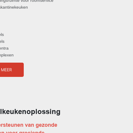
ingsruimte voor roomservice
skantinekeuken
ls
els
entra
mplexen
 MEER
lkeukenoplossing
ersteunen van gezonde
en voor groeiende