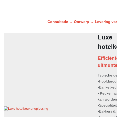
Consultatie → Ontwerp → Levering van 
Luxe
hotel
Efficiën
uitmunte
Typische g
•Hoofdprod
•Banketkeu
• Keuken w
kan worden
•Specialite
•Bakkerij & 