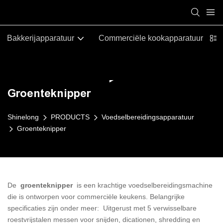
Bakkerijapparatuur
Commerciële kookapparatuur
Groenteknipper
Shinelong
PRODUCTS
Voedselbereidingsapparatuur
Groenteknipper
De
groenteknipper
is een krachtige voedselbereidingsmachine
die is ontworpen voor commerciële keukens. Belangrijke
specificaties zijn onder meer: Uitgerust met 5 verwisselbare
roestvrijstalen messen voor snijden, dicationen, shredding en