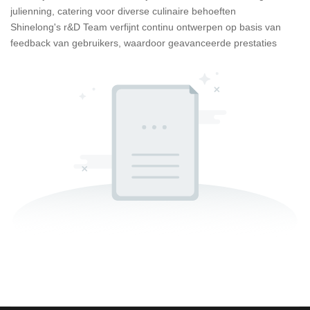
julienning, catering voor diverse culinaire behoeften
Shinelong's r&D Team verfijnt continu ontwerpen op basis van
feedback van gebruikers, waardoor geavanceerde prestaties
worden gewaarborgd. Shinelong biedt op maat gemaakte
configuraties voor specifieke behoeften, zoals mesaanpassingen
of integratie met andere keukensystemen. We bieden end-to-end
oplossingen van 3D-keukenontwerp tot post-sales onderhoud,
Shinelong zorgt voor naadloze integratie van apparatuur.
Dit
commerciële groentesnijder
is ideaal voor keukens met
een groot volume die consistente en uniforme bezuinigingen
vereisen, zoals restaurants, cateringdiensten en fastfoodketens.