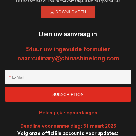
Brandstof het culinaire toekomstige aanvraagformulier
DOWNLOADEN
Dien uw aanvraag in
Stuur uw ingevulde formulier
naar:
culinary@chinashinelong.com
E-Mail
SUBSCRIPTION
Belangrijke opmerkingen
Deadline voor aanmelding: 31 maart 2026
Volg onze officiële accounts voor updates: