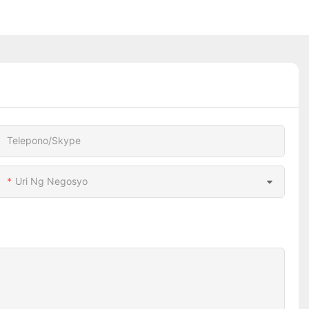
Telepono/Skype
Uri Ng Negosyo