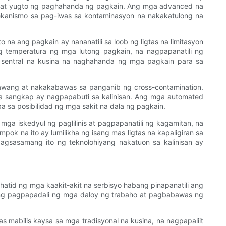
bawat yugto ng paghahanda ng pagkain. Ang mga advanced na
mekanismo sa pag-iwas sa kontaminasyon na nakakatulong na
 na ang pagkain ay nananatili sa loob ng ligtas na limitasyon
g temperatura ng mga lutong pagkain, na nagpapanatili ng
 sentral na kusina na naghahanda ng mga pagkain para sa
alawang at nakakabawas sa panganib ng cross-contamination.
a sangkap ay nagpapabuti sa kalinisan. Ang mga automated
a sa posibilidad ng mga sakit na dala ng pagkain.
a iskedyul ng paglilinis at pagpapanatili ng kagamitan, na
k na ito ay lumilikha ng isang mas ligtas na kapaligiran sa
agsasamang ito ng teknolohiyang nakatuon sa kalinisan ay
tid ng mga kaakit-akit na serbisyo habang pinapanatili ang
 ng pagpapadali ng mga daloy ng trabaho at pagbabawas ng
abilis kaysa sa mga tradisyonal na kusina, na nagpapaliit