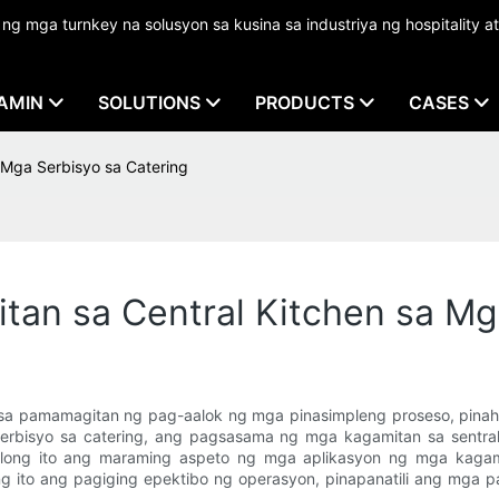
mga turnkey na solusyon sa kusina sa industriya ng hospitality at
AMIN
SOLUTIONS
PRODUCTS
CASES
 Mga Serbisyo sa Catering
tan sa Central Kitchen sa Mg
ng sa pamamagitan ng pag-aalok ng mga pinasimpleng proseso, pina
serbisyo sa catering, ang pagsasama ng mga kagamitan sa sentra
ulong ito ang maraming aspeto ng mga aplikasyon ng mga kagamit
g ito ang pagiging epektibo ng operasyon, pinapanatili ang mga 