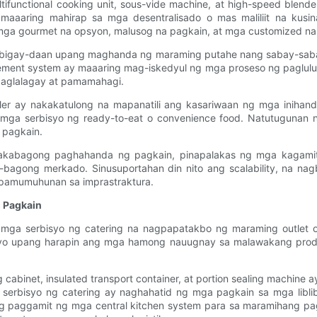
functional cooking unit, sous-vide machine, at high-speed blen
 maaaring mahirap sa mga desentralisado o mas maliliit na kus
ga gourmet na opsyon, malusog na pagkain, at mga customized na pla
bigay-daan upang maghanda ng maraming putahe nang sabay-sabay 
ement system ay maaaring mag-iskedyul ng mga proseso ng paglulut
paglalagay at pamamahagi.
aler ay nakakatulong na mapanatili ang kasariwaan ng mga iniha
mga serbisyo ng ready-to-eat o convenience food. Natutugunan 
 pagkain.
kabagong paghahanda ng pagkain, pinapalakas ng mga kagamitan
bagong merkado. Sinusuportahan din nito ang scalability, na nag
pamumuhunan sa imprastraktura.
 Pagkain
 mga serbisyo ng catering na nagpapatakbo ng maraming outlet o
enyo upang harapin ang mga hamong nauugnay sa malawakang produ
abinet, insulated transport container, at portion sealing machin
serbisyo ng catering ay naghahatid ng mga pagkain sa mga liblib
 ng paggamit ng mga central kitchen system para sa maramihang