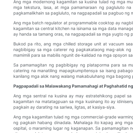
Ang mga modernong kagamitan sa kusina tulad ng mga multi
mga tekstura, lasa, at mga pamamaraan ng pagluluto na
pagkamalikhain sa pagluluto, na nagpapadali sa pagbuo ng m
Ang mga batch regulator at programmable cooktop ay nagbi
kagamitan sa central kitchen na isinama sa mga data manag
ay handa sa tamang oras, na nagpapadali sa mga yugto ng 
Bukod pa rito, ang mga chilled storage unit at vacuum se
nagbibigay sa mga caterer ng pagkakataong mag-alok ng 
mamimili para sa mabilis ngunit de-kalidad na mga opsyon sa
Sa pamamagitan ng pagbibigay ng plataporma para sa ma
catering na manatiling mapagkumpitensya sa isang pabago-
kanilang mga alok nang walang makabuluhang mga bagong 
Pagpapadali sa Malawakang Pamamahagi at Paghahatid ng
Ang mga sentral na kusina ay may estratehikong papel sa
kagamitan na matatagpuan sa mga kusinang ito ay idinis
pagkain ay darating na sariwa, ligtas, at kasiya-siya.
Ang mga kagamitan tulad ng mga commercial-grade warming c
ng pagkain habang dinadala. Mahalaga ito kapag ang mga 
ospital, o maraming lugar ng kaganapan. Sa pamamagitan