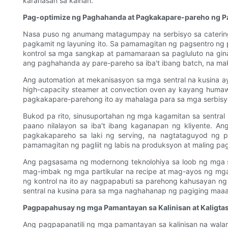
karanasan sa kainan.
Pag-optimize ng Paghahanda at Pagkakapare-pareho ng P
Nasa puso ng anumang matagumpay na serbisyo sa catering
pagkamit ng layuning ito. Sa pamamagitan ng pagsentro ng 
kontrol sa mga sangkap at pamamaraan sa pagluluto na ginag
ang paghahanda ay pare-pareho sa iba't ibang batch, na ma
Ang automation at mekanisasyon sa mga sentral na kusina 
high-capacity steamer at convection oven ay kayang humaw
pagkakapare-parehong ito ay mahalaga para sa mga serbisyo
Bukod pa rito, sinusuportahan ng mga kagamitan sa sentra
paano nilalayon sa iba't ibang kaganapan ng kliyente. 
pagkakapareho sa laki ng serving, na nagtataguyod ng 
pamamagitan ng pagliit ng labis na produksyon at maling pa
Ang pagsasama ng modernong teknolohiya sa loob ng mga se
mag-imbak ng mga partikular na recipe at mag-ayos ng mga
ng kontrol na ito ay nagpapabuti sa parehong kahusayan 
sentral na kusina para sa mga naghahanap ng pagiging maaa
Pagpapahusay ng mga Pamantayan sa Kalinisan at Kaligta
Ang pagpapanatili ng mga pamantayan sa kalinisan na wala