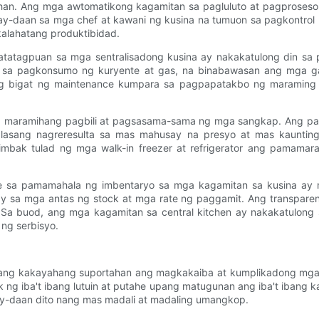
uhan. Ang mga awtomatikong kagamitan sa pagluluto at pagpros
igay-daan sa mga chef at kawani ng kusina na tumuon sa pagkontr
alahatang produktibidad.
tatagpuan sa mga sentralisadong kusina ay nakakatulong din sa
sa pagkonsumo ng kuryente at gas, na binabawasan ang mga gast
g bigat ng maintenance kumpara sa pagpapatakbo ng maraming m
ang maramihang pagbili at pagsasama-sama ng mga sangkap. Ang pag
dalasang nagreresulta sa mas mahusay na presyo at mas kaunti
imbak tulad ng mga walk-in freezer at refrigerator ang pamama
ware sa pamamahala ng imbentaryo sa mga kagamitan sa kusina a
a mga antas ng stock at mga rate ng paggamit. Ang transparency 
. Sa buod, ang mga kagamitan sa central kitchen ay nakakatulong
ng serbisyo.
nilang kakayahang suportahan ang magkakaiba at kumplikadong m
 ng iba't ibang lutuin at putahe upang matugunan ang iba't ibang k
gay-daan dito nang mas madali at madaling umangkop.