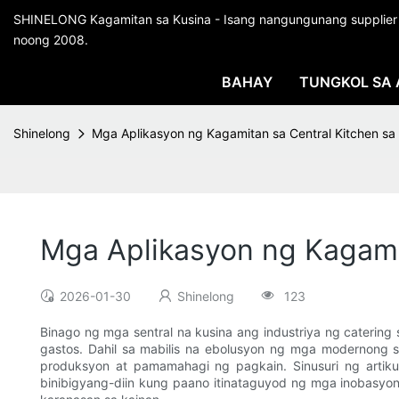
SHINELONG Kagamitan sa Kusina - Isang nangungunang supplier ng 
noong 2008.
BAHAY
TUNGKOL SA 
Shinelong
Mga Aplikasyon ng Kagamitan sa Central Kitchen sa
Mga Aplikasyon ng Kagami
2026-01-30
Shinelong
123
Binago ng mga sentral na kusina ang industriya ng cateri
gastos. Dahil sa mabilis na ebolusyon ng mga modernong 
produksyon at pamamahagi ng pagkain. Sinusuri ng artik
binibigyang-diin kung paano itinataguyod ng mga inobasyon