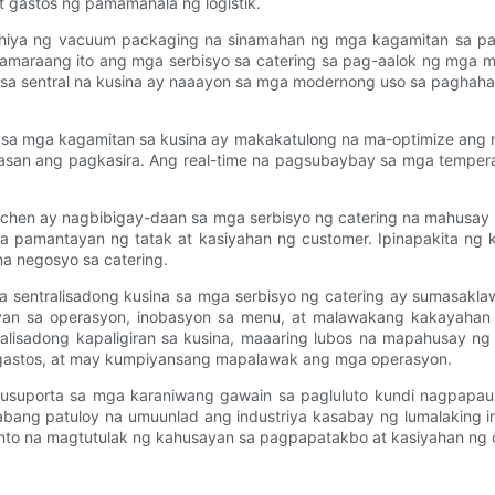
t gastos ng pamamahala ng logistik.
hiya ng vacuum packaging na sinamahan ng mga kagamitan sa pagp
amamaraang ito ang mga serbisyo sa catering sa pag-aalok ng mga m
an sa sentral na kusina ay naaayon sa mga modernong uso sa paghaha
a sa mga kagamitan sa kusina ay makakatulong na ma-optimize ang
asan ang pagkasira. Ang real-time na pagsubaybay sa mga temperat
 kitchen ay nagbibigay-daan sa mga serbisyo ng catering na mahus
mga pamantayan ng tatak at kasiyahan ng customer. Ipinapakita ng
a negosyo sa catering.
 sentralisadong kusina sa mga serbisyo ng catering ay sumasakla
sayan sa operasyon, inobasyon sa menu, at malawakang kakaya
alisadong kapaligiran sa kusina, maaaring lubos na mapahusay ng
astos, at may kumpiyansang mapalawak ang mga operasyon.
usuporta sa mga karaniwang gawain sa pagluluto kundi nagpapaunla
bang patuloy na umuunlad ang industriya kasabay ng lumalaking i
ento na magtutulak ng kahusayan sa pagpapatakbo at kasiyahan ng 