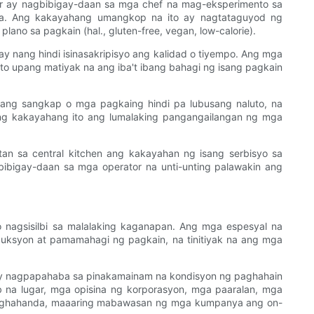
der ay nagbibigay-daan sa mga chef na mag-eksperimento sa
ina. Ang kakayahang umangkop na ito ay nagtataguyod ng
no sa pagkain (hal., gluten-free, vegan, low-calorie).
nang hindi isinasakripisyo ang kalidad o tiyempo. Ang mga
o upang matiyak na ang iba't ibang bahagi ng isang pagkain
ndang sangkap o mga pagkaing hindi pa lubusang naluto, na
ng kakayahang ito ang lumalaking pangangailangan ng mga
 sa central kitchen ang kakayahan ng isang serbisyo sa
bibigay-daan sa mga operator na unti-unting palawakin ang
 nagsisilbi sa malalaking kaganapan. Ang mga espesyal na
ksyon at pamamahagi ng pagkain, na tinitiyak na ang mga
e ay nagpapahaba sa pinakamainam na kondisyon ng paghahain
 na lugar, mga opisina ng korporasyon, mga paaralan, mga
 paghahanda, maaaring mabawasan ng mga kumpanya ang on-