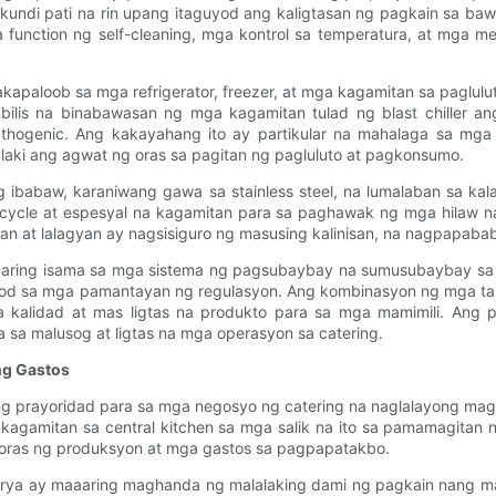
 kundi pati na rin upang itaguyod ang kaligtasan ng pagkain sa 
function ng self-cleaning, mga kontrol sa temperatura, at mga 
apaloob sa mga refrigerator, freezer, at mga kagamitan sa pagluluto
ilis na binabawasan ng mga kagamitan tulad ng blast chiller an
athogenic. Ang kakayahang ito ay partikular na mahalaga sa mga
laki ang agwat ng oras sa pagitan ng pagluluto at pagkonsumo.
ng ibabaw, karaniwang gawa sa stainless steel, na lumalaban sa k
ycle at espesyal na kagamitan para sa paghawak ng mga hilaw n
tan at lalagyan ay nagsisiguro ng masusing kalinisan, na nagpapabab
aaring isama sa mga sistema ng pagsubaybay na sumusubaybay sa mg
od sa mga pamantayan ng regulasyon. Ang kombinasyon ng mga tampo
kalidad at mas ligtas na produkto para sa mga mamimili. Ang p
sa malusog at ligtas na mga operasyon sa catering.
ng Gastos
 prayoridad para sa mga negosyo ng catering na naglalayong magha
kagamitan sa central kitchen sa mga salik na ito sa pamamagitan
oras ng produksyon at mga gastos sa pagpapatakbo.
a ay maaaring maghanda ng malalaking dami ng pagkain nang mas m