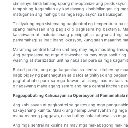
idinisenyo hindi lamang upang ma-optimize ang produksyon
tampok ng kagamitan ay kadalasang kinabibilangan ng mga 
matugunan ang mahigpit na mga regulasyon sa kalusugan.
Tinitiyak ng mga sistema ng pagkontrol ng temperatura na nak
upang maiwasan ang paglaki o pagkasira ng bakterya. Mab
kasariwaan at makabuluhang pumipigil sa pag-unlad ng p
pamamahagi sa iba't ibang lokasyon, kung saan maaaring ma
Maraming central kitchen unit ang may mga madaling linisi
Ang pagsasama ng mga dishwasher na may mga sanitizing c
washing at sterilization unit na nakalaan para sa mga kagami
Bukod pa rito, ang mga kagamitan sa central kitchen ay ma
nagbibigay ng pananagutan sa datos at tinitiyak ang pagsun
pagtatrabaho para sa mga kawani at isang mas mataas na 
ginagawang mahalagang sentro ang mga central kitchen para 
Pagpapabuti ng Kahusayan sa Operasyon at Pamamahala 
Ang kahusayan at pagkontrol sa gastos ang mga pangunahing
kakayahang kumita. Malaki ang naiimpluwensyahan ng mga 
manu-manong paggawa, na sa huli ay nakakabawas sa mga 
Ang mga sentral na kusina na may mga makabagong makinary