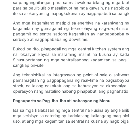
sa pangangailangan para sa malawak na bilang ng mga ta
para sa paulit-ulit o masalimuot na mga gawain, na nagbib
ito sa alokasyon ng mapagkukunan ay nagpapabuti sa pangk
Ang mga kagamitang matipid sa enerhiya na karaniwang ma
kagamitan ay gumagamit ng teknolohiyang nag-o-optimize 
paggamit ng sentralisadong kagamitan ay nagpapababa n
serbisyo at nagpapababa ng downtime.
Bukod pa rito, pinapadali ng mga central kitchen system 
na lokasyon kaysa sa maraming maliliit na kusina ay ka
Sinusuportahan ng mga sentralisadong kagamitan sa pag-i
sangkap on-site.
Ang teknolohikal na integrasyon ng point-of-sale o soft
pamamagitan ng pagpapagana ng real-time na pagsubaybay s
stock, na lalong nakakatulong sa kahusayan sa ekonomiya
operasyon nang matalino habang pinapabuti ang paghahatid 
Pagsuporta sa Pag-iba-iba at Inobasyon ng Menu
Isa sa mga kalakasan ng mga sentral na kusina ay ang ka
mga serbisyo sa catering ay kadalasang kailangang mag-alok
uso, at ang mga kagamitan sa sentral na kusina ay nagbibi