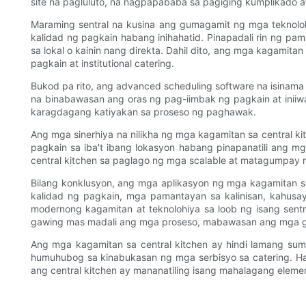
site na pagluluto, na nagpapababa sa pagiging kumplikado a
Maraming sentral na kusina ang gumagamit ng mga teknolo
kalidad ng pagkain habang inihahatid. Pinapadali rin ng p
sa lokal o kainin nang direkta. Dahil dito, ang mga kagamit
pagkain at institutional catering.
Bukod pa rito, ang advanced scheduling software na isinam
na binabawasan ang oras ng pag-iimbak ng pagkain at iniiw
karagdagang katiyakan sa proseso ng paghawak.
Ang mga sinerhiya na nilikha ng mga kagamitan sa central
pagkain sa iba't ibang lokasyon habang pinapanatili ang 
central kitchen sa paglago ng mga scalable at matagumpay n
Bilang konklusyon, ang mga aplikasyon ng mga kagamitan sa
kalidad ng pagkain, mga pamantayan sa kalinisan, kahu
modernong kagamitan at teknolohiya sa loob ng isang sentr
gawing mas madali ang mga proseso, mabawasan ang mga g
Ang mga kagamitan sa central kitchen ay hindi lamang sum
humuhubog sa kinabukasan ng mga serbisyo sa catering. Ha
ang central kitchen ay mananatiling isang mahalagang elem