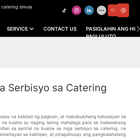
 catering simula
SERVICE
CONTACT US
PASIGLAHIN ANG HI
PAGLULUTO
a Serbisyo sa Catering
husay na kalidad ng pagkain, at makabuluhang kahusayan sa
l na kusina ay naging lalong mahalaga para sa malawakang
an sa sentral na kusina sa mga serbisyo sa catering, na
pamantayan sa kalinisan, at pinapahusay ang pangkalahatang