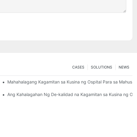
CASES
SOLUTIONS
NEWS
sang Badyet
Mahahalagang Kagamitan sa Kusina ng Ospital Para sa Mahusa
n At Kaligtasan
Ang Kahalagahan Ng De-kalidad na Kagamitan sa Kusina ng Osp