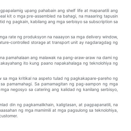
apalamig upang pahabain ang shelf life at mapanatili ang
eal kit o mga pre-assembled na bahagi, na maaaring tapusin
tid ng pagkain, kabilang ang mga serbisyo sa subscription sa
 mga rate ng produksyon na naaayon sa mga delivery window,
ure-controlled storage at transport unit ay nagdaragdag ng
ay na pamahalaan ang malawak na pang-araw-araw na dami ng
 kakayahang ito kung paano napakahalaga ng teknolohiya ng
w sa mga kritikal na aspeto tulad ng pagkakapare-pareho ng
han sa pamamahagi. Sa pamamagitan ng pag-aampon ng mga
 mga negosyo sa catering ang kalidad ng kanilang serbisyo,
d din ng pagkamalikhain, kaligtasan, at pagpapanatili, na
naasahan ng mga mamimili at mga pagsulong sa teknolohiya,
customer.