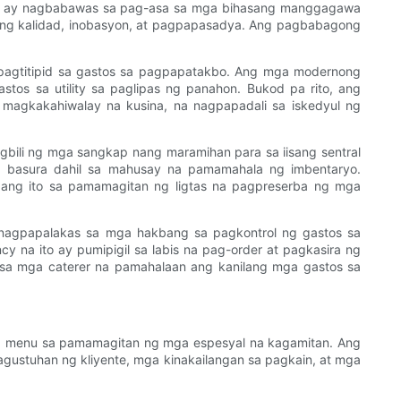
eso ay nagbabawas sa pag-asa sa mga bihasang manggagawa
ol ng kalidad, inobasyon, at pagpapasadya. Ang pagbabagong
 pagtitipid sa gastos sa pagpapatakbo. Ang mga modernong
os sa utility sa paglipas ng panahon. Bukod pa rito, ang
agkakahiwalay na kusina, na nagpapadali sa iskedyul ng
bili ng mga sangkap nang maramihan para sa iisang sentral
ng basura dahil sa mahusay na pamamahala ng imbentaryo.
raang ito sa pamamagitan ng ligtas na pagpreserba ng mga
y nagpapalakas sa mga hakbang sa pagkontrol ng gastos sa
na ito ay pumipigil sa labis na pag-order at pagkasira ng
 sa mga caterer na pamahalaan ang kanilang mga gastos sa
ga menu sa pamamagitan ng mga espesyal na kagamitan. Ang
agustuhan ng kliyente, mga kinakailangan sa pagkain, at mga