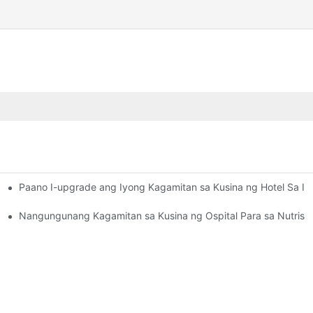
Paano I-upgrade ang Iyong Kagamitan sa Kusina ng Hotel Sa I
sang Makabagong Kusina ng Hotel
 Mga Komersyal na Kagamitan
Nangungunang Kagamitan sa Kusina ng Ospital Para sa Nutrisyo