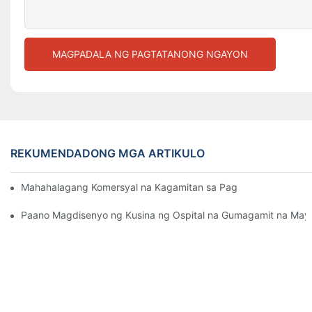
MAGPADALA NG PAGTATANONG NGAYON
REKUMENDADONG MGA ARTIKULO
Mahahalagang Komersyal na Kagamitan sa Pagluluto Para sa I
Paano Magdisenyo ng Kusina ng Ospital na Gumagamit na May