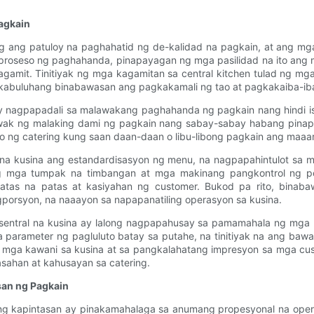
agkain
 ang patuloy na paghahatid ng de-kalidad na pagkain, at ang mga
proseso ng paghahanda, pinapayagan ng mga pasilidad na ito ang 
amit. Tinitiyak ng mga kagamitan sa central kitchen tulad ng mga 
kabuluhang binabawasan ang pagkakamali ng tao at pagkakaiba-iba 
ay nagpapadali sa malawakang paghahanda ng pagkain nang hindi is
ak ng malaking dami ng pagkain nang sabay-sabay habang pinapan
 ng catering kung saan daan-daan o libu-libong pagkain ang maaar
l na kusina ang estandardisasyon ng menu, na nagpapahintulot sa
Ang mga tumpak na timbangan at mga makinang pangkontrol ng p
patas na patas at kasiyahan ng customer. Bukod pa rito, binab
gporsyon, na naaayon sa napapanatiling operasyon sa kusina.
ntral na kusina ay lalong nagpapahusay sa pamamahala ng mga re
 parameter ng pagluluto batay sa putahe, na tinitiyak na ang baw
ng mga kawani sa kusina at sa pangkalahatang impresyon sa mga c
sahan at kahusayan sa catering.
san ng Pagkain
ng kapintasan ay pinakamahalaga sa anumang propesyonal na opera