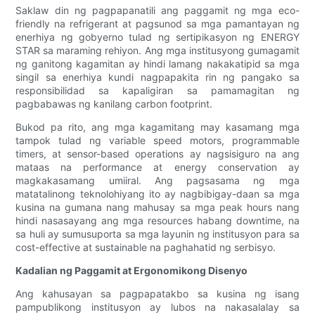
Saklaw din ng pagpapanatili ang paggamit ng mga eco-
friendly na refrigerant at pagsunod sa mga pamantayan ng
enerhiya ng gobyerno tulad ng sertipikasyon ng ENERGY
STAR sa maraming rehiyon. Ang mga institusyong gumagamit
ng ganitong kagamitan ay hindi lamang nakakatipid sa mga
singil sa enerhiya kundi nagpapakita rin ng pangako sa
responsibilidad sa kapaligiran sa pamamagitan ng
pagbabawas ng kanilang carbon footprint.
Bukod pa rito, ang mga kagamitang may kasamang mga
tampok tulad ng variable speed motors, programmable
timers, at sensor-based operations ay nagsisiguro na ang
mataas na performance at energy conservation ay
magkakasamang umiiral. Ang pagsasama ng mga
matatalinong teknolohiyang ito ay nagbibigay-daan sa mga
kusina na gumana nang mahusay sa mga peak hours nang
hindi nasasayang ang mga resources habang downtime, na
sa huli ay sumusuporta sa mga layunin ng institusyon para sa
cost-effective at sustainable na paghahatid ng serbisyo.
Kadalian ng Paggamit at Ergonomikong Disenyo
Ang kahusayan sa pagpapatakbo sa kusina ng isang
pampublikong institusyon ay lubos na nakasalalay sa