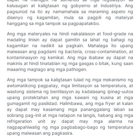
kalusugan at kaligtasan ng gobyerno at industriya. Ang
pagsunod na ito ay namamahala sa maraming aspeto ng
disenyo ng kagamitan, mula sa pagpili ng materyal
hanggang sa mga tampok sa pagpapatakbo.
Ang mga materyales na hindi nakalalason at food-grade na
madaling linisin ay dapat gamitin sa lahat ng bahagi ng
kagamitan na nadikit sa pagkain. Mahalaga ito upang
maiwasan ang pagdami ng bacteria, cross-contamination, at
kontaminasyon ng kemikal. Ang mga ibabaw ay dapat na
makinis at hindi tinatablan ng mga gasgas o bitak, kung saan
maaaring magtago ang mga pathogen.
Ang mga tampok sa kaligtasan tulad ng mga mekanismo ng
awtomatikong pagpatay, mga limitasyon sa temperatura, at
wastong sistema ng bentilasyon ay kadalasang ipinag-uutos
upang protektahan ang mga kawani ng kusina at mga
gumagamit ng pasilidad. Halimbawa, ang mga fryer at kalan
ay dapat may kasamang mga pananggalang laban sa
sobrang pag-init at mga natapon na langis, habang ang mga
refrigeration unit ay dapat may mga alarma na
nagpapahiwatig ng mga pagbabago-bago ng temperatura
upang maiwasan ang pagkasira.