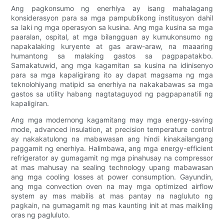
Ang pagkonsumo ng enerhiya ay isang mahalagang
konsiderasyon para sa mga pampublikong institusyon dahil
sa laki ng mga operasyon sa kusina. Ang mga kusina sa mga
paaralan, ospital, at mga bilangguan ay kumukonsumo ng
napakalaking kuryente at gas araw-araw, na maaaring
humantong sa malaking gastos sa pagpapatakbo.
Samakatuwid, ang mga kagamitan sa kusina na idinisenyo
para sa mga kapaligirang ito ay dapat magsama ng mga
teknolohiyang matipid sa enerhiya na nakakabawas sa mga
gastos sa utility habang nagtataguyod ng pagpapanatili ng
kapaligiran.
Ang mga modernong kagamitang may mga energy-saving
mode, advanced insulation, at precision temperature control
ay nakakatulong na mabawasan ang hindi kinakailangang
paggamit ng enerhiya. Halimbawa, ang mga energy-efficient
refrigerator ay gumagamit ng mga pinahusay na compressor
at mas mahusay na sealing technology upang mabawasan
ang mga cooling losses at power consumption. Gayundin,
ang mga convection oven na may mga optimized airflow
system ay mas mabilis at mas pantay na nagluluto ng
pagkain, na gumagamit ng mas kaunting init at mas maikling
oras ng pagluluto.