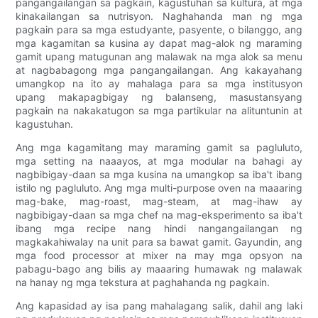
pangangailangan sa pagkain, kagustuhan sa kultura, at mga
kinakailangan sa nutrisyon. Naghahanda man ng mga
pagkain para sa mga estudyante, pasyente, o bilanggo, ang
mga kagamitan sa kusina ay dapat mag-alok ng maraming
gamit upang matugunan ang malawak na mga alok sa menu
at nagbabagong mga pangangailangan. Ang kakayahang
umangkop na ito ay mahalaga para sa mga institusyon
upang makapagbigay ng balanseng, masustansyang
pagkain na nakakatugon sa mga partikular na alituntunin at
kagustuhan.
Ang mga kagamitang may maraming gamit sa pagluluto,
mga setting na naaayos, at mga modular na bahagi ay
nagbibigay-daan sa mga kusina na umangkop sa iba't ibang
istilo ng pagluluto. Ang mga multi-purpose oven na maaaring
mag-bake, mag-roast, mag-steam, at mag-ihaw ay
nagbibigay-daan sa mga chef na mag-eksperimento sa iba't
ibang mga recipe nang hindi nangangailangan ng
magkakahiwalay na unit para sa bawat gamit. Gayundin, ang
mga food processor at mixer na may mga opsyon na
pabagu-bago ang bilis ay maaaring humawak ng malawak
na hanay ng mga tekstura at paghahanda ng pagkain.
Ang kapasidad ay isa pang mahalagang salik, dahil ang laki