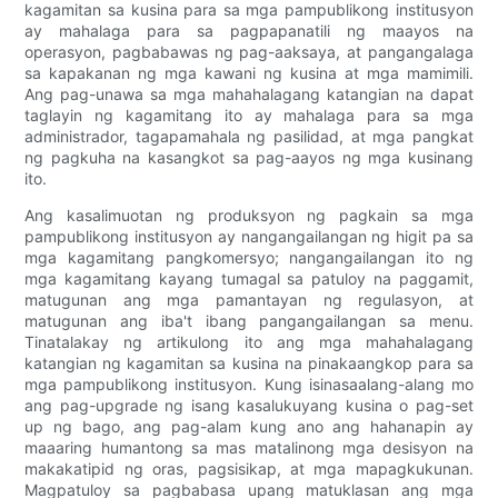
kagamitan sa kusina para sa mga pampublikong institusyon
ay mahalaga para sa pagpapanatili ng maayos na
operasyon, pagbabawas ng pag-aaksaya, at pangangalaga
sa kapakanan ng mga kawani ng kusina at mga mamimili.
Ang pag-unawa sa mga mahahalagang katangian na dapat
taglayin ng kagamitang ito ay mahalaga para sa mga
administrador, tagapamahala ng pasilidad, at mga pangkat
ng pagkuha na kasangkot sa pag-aayos ng mga kusinang
ito.
Ang kasalimuotan ng produksyon ng pagkain sa mga
pampublikong institusyon ay nangangailangan ng higit pa sa
mga kagamitang pangkomersyo; nangangailangan ito ng
mga kagamitang kayang tumagal sa patuloy na paggamit,
matugunan ang mga pamantayan ng regulasyon, at
matugunan ang iba't ibang pangangailangan sa menu.
Tinatalakay ng artikulong ito ang mga mahahalagang
katangian ng kagamitan sa kusina na pinakaangkop para sa
mga pampublikong institusyon. Kung isinasaalang-alang mo
ang pag-upgrade ng isang kasalukuyang kusina o pag-set
up ng bago, ang pag-alam kung ano ang hahanapin ay
maaaring humantong sa mas matalinong mga desisyon na
makakatipid ng oras, pagsisikap, at mga mapagkukunan.
Magpatuloy sa pagbabasa upang matuklasan ang mga