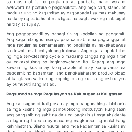
sa mas mabilis na pagkarga at pagbaba nang walang
awkward na postura o pagbaluktot. Ang mga cart, stand, at
modular unit ng kagamitan ay nagpapadali sa mas mahusay
na daloy ng trabaho at mas ligtas na paghawak ng mabibigat
na tray at suplay.
Ang pagpapanatili ay bahagi rin ng kadalian ng paggamit.
Ang kagamitang idinisenyo para sa mabilis na pagtanggal at
mga regular na pamamaraan ng paglilinis ay nakakabawas
sa downtime at tinitiyak ang kalinisan. Ang mga tampok tulad
ng mga self-cleaning cycle o madaling tanggaling mga filter
ay nakakatulong sa kaginhawahang ito. Kapag ang mga
kawani ng kusina ay komportable at may kumpiyansa sa
paggamit ng kagamitan, ang pangkalahatang produktibidad
at kaligtasan sa loob ng kapaligiran ng kusina ng institusyon
ay bumubuti nang malaki.
Pagsunod sa mga Regulasyon sa Kalusugan at Kaligtasan
Ang kalusugan at kaligtasan ay mga pangunahing alalahanin
sa mga kusina ng mga pampublikong institusyon, kung saan
ang panganib ng sakit na dala ng pagkain at mga aksidente
sa lugar ng trabaho ay maaaring magkaroon ng malubhang
kahihinatnan. Bilang resulta, ang mga kagamitan sa kusina ay
dapat na mahigpit na sumunod sa mga regulasyon sa