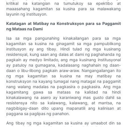
kritikal na katangian na tumutukoy sa epektibo at
maaasahang kagamitan sa kusina para sa malawakang
layunin ng institusyon.
Katatagan at Matibay na Konstruksyon para sa Paggamit
ng Mataas na Dami
Isa sa mga pangunahing kinakailangan para sa mga
kagamitan sa kusina na ginagamit sa mga pampublikong
institusyon ay ang tibay. Hindi tulad ng mga kusinang
residensyal, kung saan ang dalas at dami ng paghahanda ng
pagkain ay medyo limitado, ang mga kusinang institusyonal
ay patuloy na gumagana, kadalasang naghahain ng daan-
daan o libu-libong pagkain araw-araw. Nangangailangan ito
ng mga kagamitan sa kusina na may matibay na
konstruksyon na kayang tumagal nang matagal na paggamit
nang walang madalas na pagkasira o pagkasira. Ang mga
kagamitang gawa sa mataas na kalidad na hindi
kinakalawang na asero ay karaniwang mas gusto dahil sa
resistensya nito sa kalawang, kalawang, at mantsa, na
nagbibigay-daan dito upang mapanatili ang kalinisan at
paggana sa paglipas ng panahon.
Ang tibay ng mga kagamitan sa kusina ay umaabot din sa