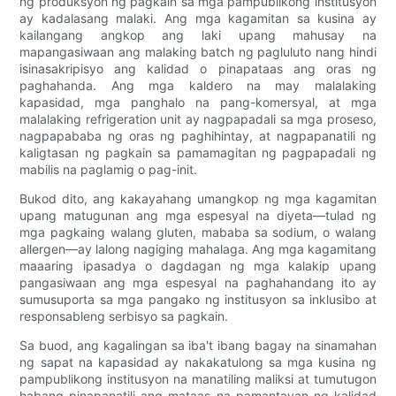
ng produksyon ng pagkain sa mga pampublikong institusyon
ay kadalasang malaki. Ang mga kagamitan sa kusina ay
kailangang angkop ang laki upang mahusay na
mapangasiwaan ang malaking batch ng pagluluto nang hindi
isinasakripisyo ang kalidad o pinapataas ang oras ng
paghahanda. Ang mga kaldero na may malalaking
kapasidad, mga panghalo na pang-komersyal, at mga
malalaking refrigeration unit ay nagpapadali sa mga proseso,
nagpapababa ng oras ng paghihintay, at nagpapanatili ng
kaligtasan ng pagkain sa pamamagitan ng pagpapadali ng
mabilis na paglamig o pag-init.
Bukod dito, ang kakayahang umangkop ng mga kagamitan
upang matugunan ang mga espesyal na diyeta—tulad ng
mga pagkaing walang gluten, mababa sa sodium, o walang
allergen—ay lalong nagiging mahalaga. Ang mga kagamitang
maaaring ipasadya o dagdagan ng mga kalakip upang
pangasiwaan ang mga espesyal na paghahandang ito ay
sumusuporta sa mga pangako ng institusyon sa inklusibo at
responsableng serbisyo sa pagkain.
Sa buod, ang kagalingan sa iba't ibang bagay na sinamahan
ng sapat na kapasidad ay nakakatulong sa mga kusina ng
pampublikong institusyon na manatiling maliksi at tumutugon
habang pinapanatili ang mataas na pamantayan ng kalidad