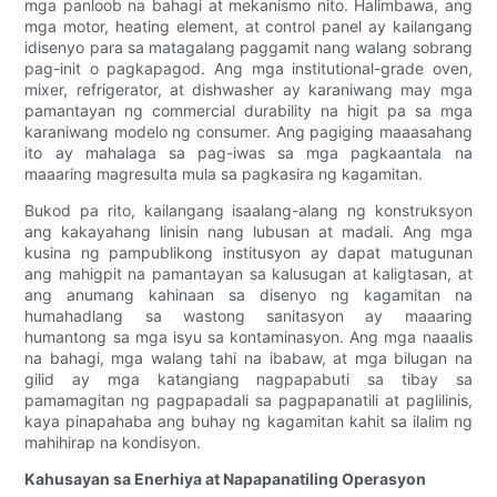
mga panloob na bahagi at mekanismo nito. Halimbawa, ang
mga motor, heating element, at control panel ay kailangang
idisenyo para sa matagalang paggamit nang walang sobrang
pag-init o pagkapagod. Ang mga institutional-grade oven,
mixer, refrigerator, at dishwasher ay karaniwang may mga
pamantayan ng commercial durability na higit pa sa mga
karaniwang modelo ng consumer. Ang pagiging maaasahang
ito ay mahalaga sa pag-iwas sa mga pagkaantala na
maaaring magresulta mula sa pagkasira ng kagamitan.
Bukod pa rito, kailangang isaalang-alang ng konstruksyon
ang kakayahang linisin nang lubusan at madali. Ang mga
kusina ng pampublikong institusyon ay dapat matugunan
ang mahigpit na pamantayan sa kalusugan at kaligtasan, at
ang anumang kahinaan sa disenyo ng kagamitan na
humahadlang sa wastong sanitasyon ay maaaring
humantong sa mga isyu sa kontaminasyon. Ang mga naaalis
na bahagi, mga walang tahi na ibabaw, at mga bilugan na
gilid ay mga katangiang nagpapabuti sa tibay sa
pamamagitan ng pagpapadali sa pagpapanatili at paglilinis,
kaya pinapahaba ang buhay ng kagamitan kahit sa ilalim ng
mahihirap na kondisyon.
Kahusayan sa Enerhiya at Napapanatiling Operasyon