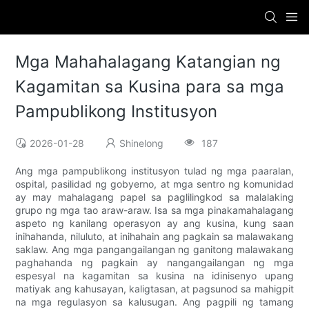
Mga Mahahalagang Katangian ng
Kagamitan sa Kusina para sa mga
Pampublikong Institusyon
2026-01-28
Shinelong
187
Ang mga pampublikong institusyon tulad ng mga paaralan,
ospital, pasilidad ng gobyerno, at mga sentro ng komunidad
ay may mahalagang papel sa paglilingkod sa malalaking
grupo ng mga tao araw-araw. Isa sa mga pinakamahalagang
aspeto ng kanilang operasyon ay ang kusina, kung saan
inihahanda, niluluto, at inihahain ang pagkain sa malawakang
saklaw. Ang mga pangangailangan ng ganitong malawakang
paghahanda ng pagkain ay nangangailangan ng mga
espesyal na kagamitan sa kusina na idinisenyo upang
matiyak ang kahusayan, kaligtasan, at pagsunod sa mahigpit
na mga regulasyon sa kalusugan. Ang pagpili ng tamang