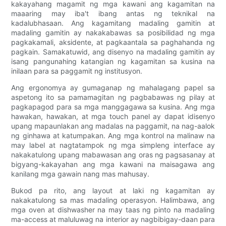
kakayahang magamit ng mga kawani ang kagamitan na
maaaring may iba't ibang antas ng teknikal na
kadalubhasaan. Ang kagamitang madaling gamitin at
madaling gamitin ay nakakabawas sa posibilidad ng mga
pagkakamali, aksidente, at pagkaantala sa paghahanda ng
pagkain. Samakatuwid, ang disenyo na madaling gamitin ay
isang pangunahing katangian ng kagamitan sa kusina na
inilaan para sa paggamit ng institusyon.
Ang ergonomya ay gumaganap ng mahalagang papel sa
aspetong ito sa pamamagitan ng pagbabawas ng pilay at
pagkapagod para sa mga manggagawa sa kusina. Ang mga
hawakan, hawakan, at mga touch panel ay dapat idisenyo
upang mapaunlakan ang madalas na paggamit, na nag-aalok
ng ginhawa at katumpakan. Ang mga kontrol na malinaw na
may label at nagtatampok ng mga simpleng interface ay
nakakatulong upang mabawasan ang oras ng pagsasanay at
bigyang-kakayahan ang mga kawani na maisagawa ang
kanilang mga gawain nang mas mahusay.
Bukod pa rito, ang layout at laki ng kagamitan ay
nakakatulong sa mas madaling operasyon. Halimbawa, ang
mga oven at dishwasher na may taas ng pinto na madaling
ma-access at maluluwag na interior ay nagbibigay-daan para