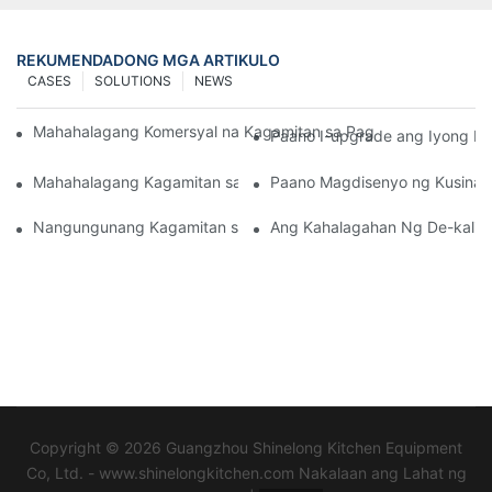
REKUMENDADONG MGA ARTIKULO
CASES
SOLUTIONS
NEWS
Mahahalagang Komersyal na Kagamitan sa Pagluluto Para sa I
Paano I-upgrade ang Iyong Ka
Mahahalagang Kagamitan sa Kusina ng Ospital Para sa Mahus
Paano Magdisenyo ng Kusina 
Nangungunang Kagamitan sa Kusina ng Ospital Para sa Nutrisy
Ang Kahalagahan Ng De-kalida
Copyright © 2026 Guangzhou Shinelong Kitchen Equipment
Co, Ltd. - www.shinelongkitchen.com Nakalaan ang Lahat ng