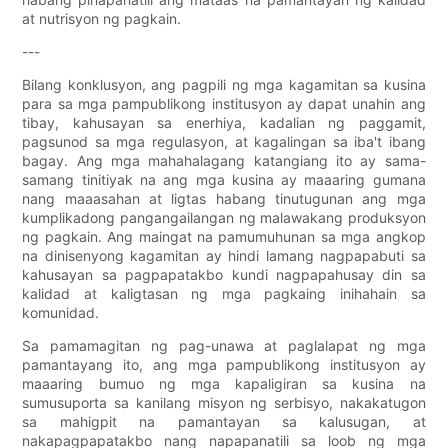
at nutrisyon ng pagkain.
---
Bilang konklusyon, ang pagpili ng mga kagamitan sa kusina
para sa mga pampublikong institusyon ay dapat unahin ang
tibay, kahusayan sa enerhiya, kadalian ng paggamit,
pagsunod sa mga regulasyon, at kagalingan sa iba't ibang
bagay. Ang mga mahahalagang katangiang ito ay sama-
samang tinitiyak na ang mga kusina ay maaaring gumana
nang maaasahan at ligtas habang tinutugunan ang mga
kumplikadong pangangailangan ng malawakang produksyon
ng pagkain. Ang maingat na pamumuhunan sa mga angkop
na dinisenyong kagamitan ay hindi lamang nagpapabuti sa
kahusayan sa pagpapatakbo kundi nagpapahusay din sa
kalidad at kaligtasan ng mga pagkaing inihahain sa
komunidad.
Sa pamamagitan ng pag-unawa at paglalapat ng mga
pamantayang ito, ang mga pampublikong institusyon ay
maaaring bumuo ng mga kapaligiran sa kusina na
sumusuporta sa kanilang misyon ng serbisyo, nakakatugon
sa mahigpit na pamantayan sa kalusugan, at
nakapagpapatakbo nang napapanatili sa loob ng mga