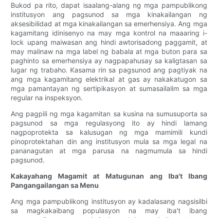
Bukod pa rito, dapat isaalang-alang ng mga pampublikong
institusyon ang pagsunod sa mga kinakailangan ng
aksesibilidad at mga kinakailangan sa emerhensiya. Ang mga
kagamitang idinisenyo na may mga kontrol na maaaring i-
lock upang maiwasan ang hindi awtorisadong paggamit, at
may malinaw na mga label ng babala at mga buton para sa
paghinto sa emerhensiya ay nagpapahusay sa kaligtasan sa
lugar ng trabaho. Kasama rin sa pagsunod ang pagtiyak na
ang mga kagamitang elektrikal at gas ay nakakatugon sa
mga pamantayan ng sertipikasyon at sumasailalim sa mga
regular na inspeksyon.
Ang pagpili ng mga kagamitan sa kusina na sumusuporta sa
pagsunod sa mga regulasyong ito ay hindi lamang
nagpoprotekta sa kalusugan ng mga mamimili kundi
pinoprotektahan din ang institusyon mula sa mga legal na
pananagutan at mga parusa na nagmumula sa hindi
pagsunod.
Kakayahang Magamit at Matugunan ang Iba't Ibang
Pangangailangan sa Menu
Ang mga pampublikong institusyon ay kadalasang nagsisilbi
sa magkakaibang populasyon na may iba't ibang