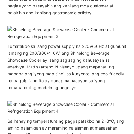
naglalayong pasayahin ang kanilang mga customer at
palakihin ang kanilang gastronomic artistry.
Tumatakbo sa isang power supply na 220V/50Hz at gumuhit
lamang ng 200/300/410W, ang Shinelong Beverage
Showcase Cooler ay isang sagisag ng kahusayan sa
enerhiya. Madiskarteng idinisenyo upang mapanatiling
mababa ang iyong mga singil sa kuryente, ang eco-friendly
na pagpipiliang ito ay ganap na naaayon sa iyong
napapanatiling modelo ng negosyo.
Sa hanay ng temperatura ng pagpapatakbo na 2~8°C, ang
aming palamigan ay maraming nalalaman at maaasahan.