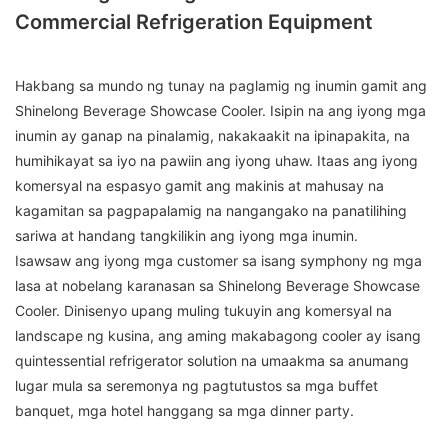
Commercial Refrigeration Equipment
Hakbang sa mundo ng tunay na paglamig ng inumin gamit ang
Shinelong Beverage Showcase Cooler. Isipin na ang iyong mga
inumin ay ganap na pinalamig, nakakaakit na ipinapakita, na
humihikayat sa iyo na pawiin ang iyong uhaw. Itaas ang iyong
komersyal na espasyo gamit ang makinis at mahusay na
kagamitan sa pagpapalamig na nangangako na panatilihing
sariwa at handang tangkilikin ang iyong mga inumin.
Isawsaw ang iyong mga customer sa isang symphony ng mga
lasa at nobelang karanasan sa Shinelong Beverage Showcase
Cooler. Dinisenyo upang muling tukuyin ang komersyal na
landscape ng kusina, ang aming makabagong cooler ay isang
quintessential refrigerator solution na umaakma sa anumang
lugar mula sa seremonya ng pagtutustos sa mga buffet
banquet, mga hotel hanggang sa mga dinner party.