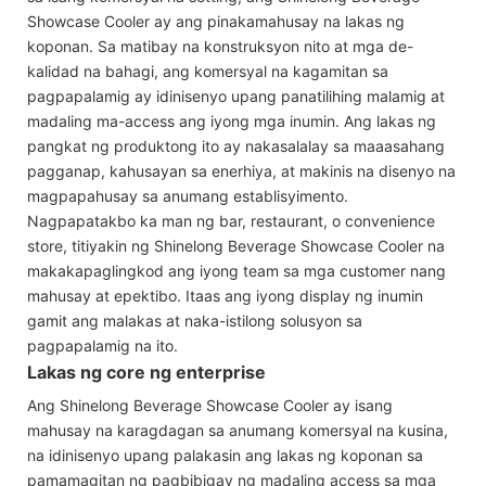
Showcase Cooler ay ang pinakamahusay na lakas ng
koponan. Sa matibay na konstruksyon nito at mga de-
kalidad na bahagi, ang komersyal na kagamitan sa
pagpapalamig ay idinisenyo upang panatilihing malamig at
madaling ma-access ang iyong mga inumin. Ang lakas ng
pangkat ng produktong ito ay nakasalalay sa maaasahang
pagganap, kahusayan sa enerhiya, at makinis na disenyo na
magpapahusay sa anumang establisyimento.
Nagpapatakbo ka man ng bar, restaurant, o convenience
store, titiyakin ng Shinelong Beverage Showcase Cooler na
makakapaglingkod ang iyong team sa mga customer nang
mahusay at epektibo. Itaas ang iyong display ng inumin
gamit ang malakas at naka-istilong solusyon sa
pagpapalamig na ito.
Lakas ng core ng enterprise
Ang Shinelong Beverage Showcase Cooler ay isang
mahusay na karagdagan sa anumang komersyal na kusina,
na idinisenyo upang palakasin ang lakas ng koponan sa
pamamagitan ng pagbibigay ng madaling access sa mga