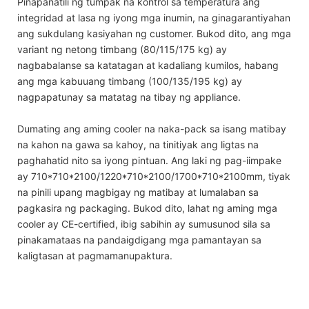
Pinapanatili ng tumpak na kontrol sa temperatura ang
integridad at lasa ng iyong mga inumin, na ginagarantiyahan
ang sukdulang kasiyahan ng customer. Bukod dito, ang mga
variant ng netong timbang (80/115/175 kg) ay
nagbabalanse sa katatagan at kadaliang kumilos, habang
ang mga kabuuang timbang (100/135/195 kg) ay
nagpapatunay sa matatag na tibay ng appliance.
Dumating ang aming cooler na naka-pack sa isang matibay
na kahon na gawa sa kahoy, na tinitiyak ang ligtas na
paghahatid nito sa iyong pintuan. Ang laki ng pag-iimpake
ay 710*710*2100/1220*710*2100/1700*710*2100mm, tiyak
na pinili upang magbigay ng matibay at lumalaban sa
pagkasira ng packaging. Bukod dito, lahat ng aming mga
cooler ay CE-certified, ibig sabihin ay sumusunod sila sa
pinakamataas na pandaigdigang mga pamantayan sa
kaligtasan at pagmamanupaktura.