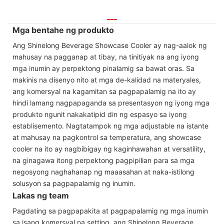
Mga bentahe ng produkto
Ang Shinelong Beverage Showcase Cooler ay nag-aalok ng
mahusay na pagganap at tibay, na tinitiyak na ang iyong
mga inumin ay perpektong pinalamig sa bawat oras. Sa
makinis na disenyo nito at mga de-kalidad na materyales,
ang komersyal na kagamitan sa pagpapalamig na ito ay
hindi lamang nagpapaganda sa presentasyon ng iyong mga
produkto ngunit nakakatipid din ng espasyo sa iyong
establisemento. Nagtatampok ng mga adjustable na istante
at mahusay na pagkontrol sa temperatura, ang showcase
cooler na ito ay nagbibigay ng kaginhawahan at versatility,
na ginagawa itong perpektong pagpipilian para sa mga
negosyong naghahanap ng maaasahan at naka-istilong
solusyon sa pagpapalamig ng inumin.
Lakas ng team
Pagdating sa pagpapakita at pagpapalamig ng mga inumin
sa isang komersyal na setting, ang Shinelong Beverage