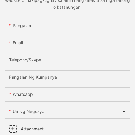
website o makipag-ugnay sa amin nang direkta sa mga tanong
o katanungan.
Pangalan
Email
Telepono/Skype
Pangalan Ng Kumpanya
Whatsapp
Uri Ng Negosyo
Attachment