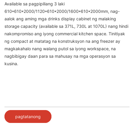
Available sa pagpipiliang 3 laki
610*610*2000/1120*610*2000/1600*610*2000mm, nag-
aalok ang aming mga drinks display cabinet ng malaking
storage capacity (available sa 371L, 730L at 1070L) nang hindi
nakompromiso ang iyong commercial kitchen space. Tinitiyak
ng compact at matatag na konstruksyon na ang freezer ay
magkakahalo nang walang putol sa iyong workspace, na
nagbibigay daan para sa mahusay na mga operasyon sa
kusina.
pagtatanong