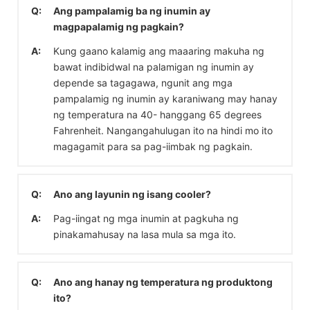
Q:
Ang pampalamig ba ng inumin ay
magpapalamig ng pagkain?
A:
Kung gaano kalamig ang maaaring makuha ng
bawat indibidwal na palamigan ng inumin ay
depende sa tagagawa, ngunit ang mga
pampalamig ng inumin ay karaniwang may hanay
ng temperatura na 40- hanggang 65 degrees
Fahrenheit. Nangangahulugan ito na hindi mo ito
magagamit para sa pag-iimbak ng pagkain.
Q:
Ano ang layunin ng isang cooler?
A:
Pag-iingat ng mga inumin at pagkuha ng
pinakamahusay na lasa mula sa mga ito.
Q:
Ano ang hanay ng temperatura ng produktong
ito?