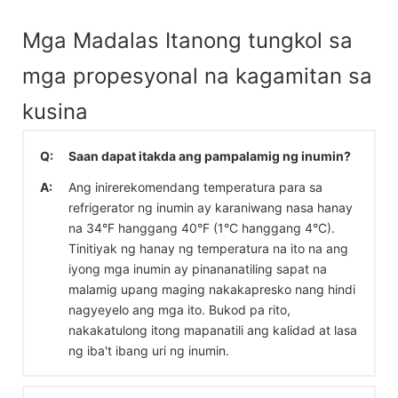
Mga Madalas Itanong tungkol sa
mga propesyonal na kagamitan sa
kusina
Q:
Saan dapat itakda ang pampalamig ng inumin?
A:
Ang inirerekomendang temperatura para sa
refrigerator ng inumin ay karaniwang nasa hanay
na 34°F hanggang 40°F (1°C hanggang 4°C).
Tinitiyak ng hanay ng temperatura na ito na ang
iyong mga inumin ay pinananatiling sapat na
malamig upang maging nakakapresko nang hindi
nagyeyelo ang mga ito. Bukod pa rito,
nakakatulong itong mapanatili ang kalidad at lasa
ng iba't ibang uri ng inumin.