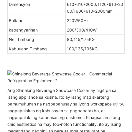
Dimensyon
610*610*2000/1120*610*20
00/1600*610*2000mm
Boltahe
220V/50Hz
kapangyarihan
200/300/410W
Net Timbang
80/115/175KG
Kabuuang Timbang
100/135/195KG
Ang Shinelong Beverage Showcase Cooler ay higit pa sa
isang appliance sa kusina. Ito ay isang madiskarteng
pamumuhunan na nagpapahusay sa iyong workspace utility,
nagpapalakas ng kahusayan sa pagpapatakbo, at
nagpapalaki ng karanasan ng customer. Pinagsasama ang
chic aesthetics na may top-notch functionality, ito ay isang
magandang pagpipilian para sa mga restaurant na