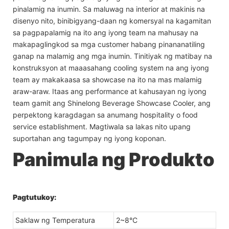
pinalamig na inumin. Sa maluwag na interior at makinis na
disenyo nito, binibigyang-daan ng komersyal na kagamitan
sa pagpapalamig na ito ang iyong team na mahusay na
makapaglingkod sa mga customer habang pinananatiling
ganap na malamig ang mga inumin. Tinitiyak ng matibay na
konstruksyon at maaasahang cooling system na ang iyong
team ay makakaasa sa showcase na ito na mas malamig
araw-araw. Itaas ang performance at kahusayan ng iyong
team gamit ang Shinelong Beverage Showcase Cooler, ang
perpektong karagdagan sa anumang hospitality o food
service establishment. Magtiwala sa lakas nito upang
suportahan ang tagumpay ng iyong koponan.
Panimula ng Produkto
Pagtutukoy:
Saklaw ng Temperatura
2~8°C