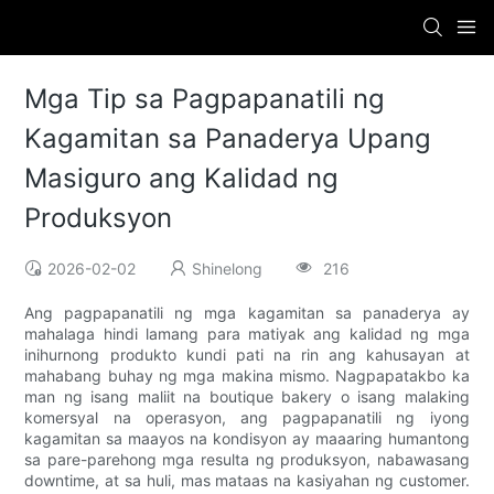
Mga Tip sa Pagpapanatili ng
Kagamitan sa Panaderya Upang
Masiguro ang Kalidad ng
Produksyon
2026-02-02
Shinelong
216
Ang pagpapanatili ng mga kagamitan sa panaderya ay
mahalaga hindi lamang para matiyak ang kalidad ng mga
inihurnong produkto kundi pati na rin ang kahusayan at
mahabang buhay ng mga makina mismo. Nagpapatakbo ka
man ng isang maliit na boutique bakery o isang malaking
komersyal na operasyon, ang pagpapanatili ng iyong
kagamitan sa maayos na kondisyon ay maaaring humantong
sa pare-parehong mga resulta ng produksyon, nabawasang
downtime, at sa huli, mas mataas na kasiyahan ng customer.