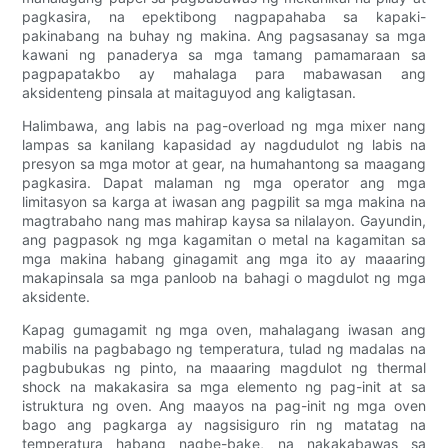
pagkasira, na epektibong nagpapahaba sa kapaki-
pakinabang na buhay ng makina. Ang pagsasanay sa mga
kawani ng panaderya sa mga tamang pamamaraan sa
pagpapatakbo ay mahalaga para mabawasan ang
aksidenteng pinsala at maitaguyod ang kaligtasan.
Halimbawa, ang labis na pag-overload ng mga mixer nang
lampas sa kanilang kapasidad ay nagdudulot ng labis na
presyon sa mga motor at gear, na humahantong sa maagang
pagkasira. Dapat malaman ng mga operator ang mga
limitasyon sa karga at iwasan ang pagpilit sa mga makina na
magtrabaho nang mas mahirap kaysa sa nilalayon. Gayundin,
ang pagpasok ng mga kagamitan o metal na kagamitan sa
mga makina habang ginagamit ang mga ito ay maaaring
makapinsala sa mga panloob na bahagi o magdulot ng mga
aksidente.
Kapag gumagamit ng mga oven, mahalagang iwasan ang
mabilis na pagbabago ng temperatura, tulad ng madalas na
pagbubukas ng pinto, na maaaring magdulot ng thermal
shock na makakasira sa mga elemento ng pag-init at sa
istruktura ng oven. Ang maayos na pag-init ng mga oven
bago ang pagkarga ay nagsisiguro rin ng matatag na
temperatura habang nagbe-bake, na nakakabawas sa