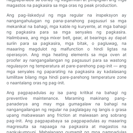
magastos na pagkasira sa mga oras ng peak production.
Ang pag-iiskedyul ng mga regular na inspeksyon ay
nangangahulugan ng pana-panahong pagsusuri sa mga
mekanikal na bahagi, mga kable ng kuryente, at mga bahagi
ng pagkasira para sa mga senyales ng pagkasira.
Halimbawa, ang mga mixer belt, gear, at bearings ay dapat
suriin para sa pagkasira, mga bitak, o pagluwag, na
maaaring magdulot ng malfunction o hindi ligtas na
operasyon. Ang mga heating elements sa mga oven at
proofer ay nangangailangan ng pagsusuri para sa wastong
regulasyon ng temperatura at pare-parehong pag-init — ang
mga senyales ng paparating na pagkasira ay kadalasang
lumilitaw bilang mga hindi pare-parehong temperature zone
o naantalang oras ng pag-init.
Ang pagpapadulas ay isa pang kritikal na bahagi ng
preventive maintenance. Maraming makinang pang-
panaderya ang may mga gumagalaw na bahagi na
nangangailangan ng regular na paglalagay ng langis o grasa
upang mabawasan ang friction at maiwasan ang sobrang
pag-init. Ang pagpapabaya sa pagpapadulas ay maaaring
magresulta sa napaaga na pagkasira at magastos na
pagkukumpuni. Mahalagang gumamit ng mga pampadulas