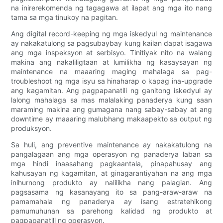
na inirerekomenda ng tagagawa at ilapat ang mga ito nang
tama sa mga tinukoy na pagitan.
Ang digital record-keeping ng mga iskedyul ng maintenance
ay nakakatulong sa pagsubaybay kung kailan dapat isagawa
ang mga inspeksyon at serbisyo. Tinitiyak nito na walang
makina ang nakaliligtaan at lumilikha ng kasaysayan ng
maintenance na maaaring maging mahalaga sa pag-
troubleshoot ng mga isyu sa hinaharap o kapag ina-upgrade
ang kagamitan. Ang pagpapanatili ng ganitong iskedyul ay
lalong mahalaga sa mas malalaking panaderya kung saan
maraming makina ang gumagana nang sabay-sabay at ang
downtime ay maaaring malubhang makaapekto sa output ng
produksyon.
Sa huli, ang preventive maintenance ay nakakatulong na
pangalagaan ang mga operasyon ng panaderya laban sa
mga hindi inaasahang pagkaantala, pinapahusay ang
kahusayan ng kagamitan, at ginagarantiyahan na ang mga
inihurnong produkto ay nalilikha nang palagian. Ang
pagsasama ng kasanayang ito sa pang-araw-araw na
pamamahala ng panaderya ay isang estratehikong
pamumuhunan sa parehong kalidad ng produkto at
pagpapanatili ng operasyon.