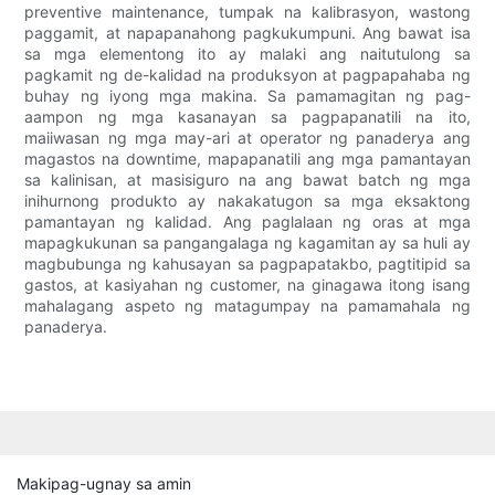
preventive maintenance, tumpak na kalibrasyon, wastong
paggamit, at napapanahong pagkukumpuni. Ang bawat isa
sa mga elementong ito ay malaki ang naitutulong sa
pagkamit ng de-kalidad na produksyon at pagpapahaba ng
buhay ng iyong mga makina. Sa pamamagitan ng pag-
aampon ng mga kasanayan sa pagpapanatili na ito,
maiiwasan ng mga may-ari at operator ng panaderya ang
magastos na downtime, mapapanatili ang mga pamantayan
sa kalinisan, at masisiguro na ang bawat batch ng mga
inihurnong produkto ay nakakatugon sa mga eksaktong
pamantayan ng kalidad. Ang paglalaan ng oras at mga
mapagkukunan sa pangangalaga ng kagamitan ay sa huli ay
magbubunga ng kahusayan sa pagpapatakbo, pagtitipid sa
gastos, at kasiyahan ng customer, na ginagawa itong isang
mahalagang aspeto ng matagumpay na pamamahala ng
panaderya.
Makipag-ugnay sa amin