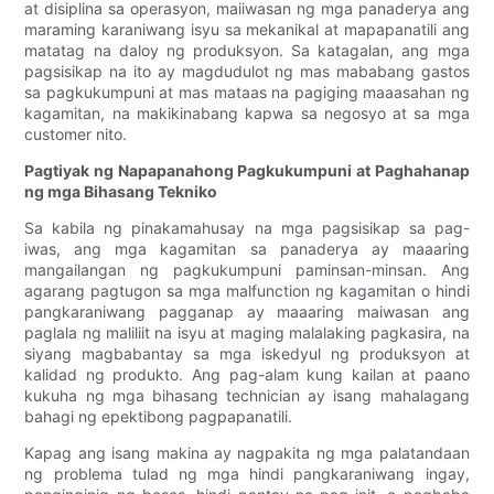
at disiplina sa operasyon, maiiwasan ng mga panaderya ang
maraming karaniwang isyu sa mekanikal at mapapanatili ang
matatag na daloy ng produksyon. Sa katagalan, ang mga
pagsisikap na ito ay magdudulot ng mas mababang gastos
sa pagkukumpuni at mas mataas na pagiging maaasahan ng
kagamitan, na makikinabang kapwa sa negosyo at sa mga
customer nito.
Pagtiyak ng Napapanahong Pagkukumpuni at Paghahanap
ng mga Bihasang Tekniko
Sa kabila ng pinakamahusay na mga pagsisikap sa pag-
iwas, ang mga kagamitan sa panaderya ay maaaring
mangailangan ng pagkukumpuni paminsan-minsan. Ang
agarang pagtugon sa mga malfunction ng kagamitan o hindi
pangkaraniwang pagganap ay maaaring maiwasan ang
paglala ng maliliit na isyu at maging malalaking pagkasira, na
siyang magbabantay sa mga iskedyul ng produksyon at
kalidad ng produkto. Ang pag-alam kung kailan at paano
kukuha ng mga bihasang technician ay isang mahalagang
bahagi ng epektibong pagpapanatili.
Kapag ang isang makina ay nagpakita ng mga palatandaan
ng problema tulad ng mga hindi pangkaraniwang ingay,