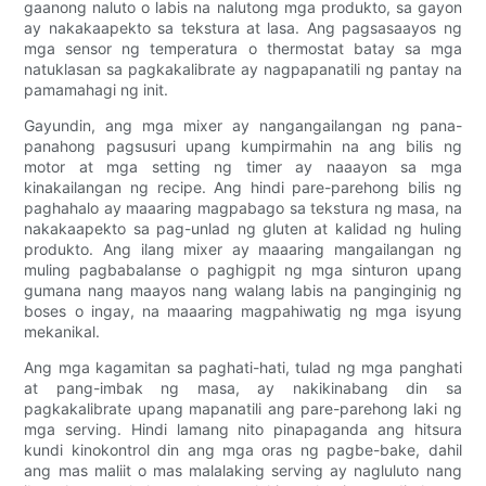
gaanong naluto o labis na nalutong mga produkto, sa gayon
ay nakakaapekto sa tekstura at lasa. Ang pagsasaayos ng
mga sensor ng temperatura o thermostat batay sa mga
natuklasan sa pagkakalibrate ay nagpapanatili ng pantay na
pamamahagi ng init.
Gayundin, ang mga mixer ay nangangailangan ng pana-
panahong pagsusuri upang kumpirmahin na ang bilis ng
motor at mga setting ng timer ay naaayon sa mga
kinakailangan ng recipe. Ang hindi pare-parehong bilis ng
paghahalo ay maaaring magpabago sa tekstura ng masa, na
nakakaapekto sa pag-unlad ng gluten at kalidad ng huling
produkto. Ang ilang mixer ay maaaring mangailangan ng
muling pagbabalanse o paghigpit ng mga sinturon upang
gumana nang maayos nang walang labis na panginginig ng
boses o ingay, na maaaring magpahiwatig ng mga isyung
mekanikal.
Ang mga kagamitan sa paghati-hati, tulad ng mga panghati
at pang-imbak ng masa, ay nakikinabang din sa
pagkakalibrate upang mapanatili ang pare-parehong laki ng
mga serving. Hindi lamang nito pinapaganda ang hitsura
kundi kinokontrol din ang mga oras ng pagbe-bake, dahil
ang mas maliit o mas malalaking serving ay nagluluto nang