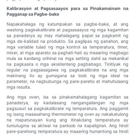
Kalibrasyon at Pagsasaayos para sa Pinakamainam na
Pagganap sa Pagbe-bake
Napakahalaga ng katumpakan sa pagbe-bake, at ang
wastong pagkakalibrate at pagsasaayos ng mga kagamitan
sa panaderya ay may mahalagang papel sa pagkamit ng
mga de-kalidad na produkto. Sa paglipas ng panahon, ang
mga variable tulad ng mga kontrol sa temperatura, timer,
mixer, at mga aparato sa paghati-hati ay maaaring magbago
mula sa kanilang orihinal na mga setting dahil sa mekanikal
na pagkasira o mga aksidenteng pagbabago. Tinitiyak ng
regular na pagsasagawa ng pagkakalibrate na ang mga
makinang ito ay gumagana sa loob ng mga ideal na
parameter, na nagbubunga ng pare-pareho at mahuhulaang
mga resulta.
Ang mga oven, isa sa pinakamahalagang kagamitan sa
panaderya, ay kadalasang nangangailangan ng mga
pagsusuri sa pagkakalibrate ng temperatura. Ang paggamit
ng isang maaasahang thermometer ng oven ay nakakatulong
na mapatunayan kung ang itinakdang temperatura ay
tumutugma sa aktwal na panloob na kapaligiran. Ang hindi
pare-parehong temperatura ay maaaring humantong sa hindi