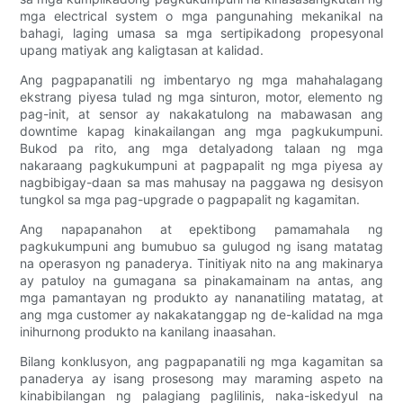
mga electrical system o mga pangunahing mekanikal na
bahagi, laging umasa sa mga sertipikadong propesyonal
upang matiyak ang kaligtasan at kalidad.
Ang pagpapanatili ng imbentaryo ng mga mahahalagang
ekstrang piyesa tulad ng mga sinturon, motor, elemento ng
pag-init, at sensor ay nakakatulong na mabawasan ang
downtime kapag kinakailangan ang mga pagkukumpuni.
Bukod pa rito, ang mga detalyadong talaan ng mga
nakaraang pagkukumpuni at pagpapalit ng mga piyesa ay
nagbibigay-daan sa mas mahusay na paggawa ng desisyon
tungkol sa mga pag-upgrade o pagpapalit ng kagamitan.
Ang napapanahon at epektibong pamamahala ng
pagkukumpuni ang bumubuo sa gulugod ng isang matatag
na operasyon ng panaderya. Tinitiyak nito na ang makinarya
ay patuloy na gumagana sa pinakamainam na antas, ang
mga pamantayan ng produkto ay nananatiling matatag, at
ang mga customer ay nakakatanggap ng de-kalidad na mga
inihurnong produkto na kanilang inaasahan.
Bilang konklusyon, ang pagpapanatili ng mga kagamitan sa
panaderya ay isang prosesong may maraming aspeto na
kinabibilangan ng palagiang paglilinis, naka-iskedyul na