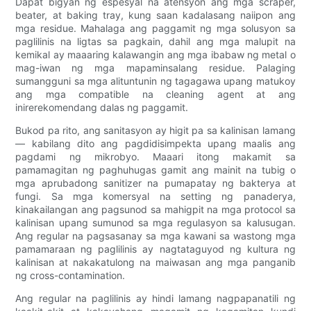
Dapat bigyan ng espesyal na atensyon ang mga scraper,
beater, at baking tray, kung saan kadalasang naiipon ang
mga residue. Mahalaga ang paggamit ng mga solusyon sa
paglilinis na ligtas sa pagkain, dahil ang mga malupit na
kemikal ay maaaring kalawangin ang mga ibabaw ng metal o
mag-iwan ng mga mapaminsalang residue. Palaging
sumangguni sa mga alituntunin ng tagagawa upang matukoy
ang mga compatible na cleaning agent at ang
inirerekomendang dalas ng paggamit.
Bukod pa rito, ang sanitasyon ay higit pa sa kalinisan lamang
— kabilang dito ang pagdidisimpekta upang maalis ang
pagdami ng mikrobyo. Maaari itong makamit sa
pamamagitan ng paghuhugas gamit ang mainit na tubig o
mga aprubadong sanitizer na pumapatay ng bakterya at
fungi. Sa mga komersyal na setting ng panaderya,
kinakailangan ang pagsunod sa mahigpit na mga protocol sa
kalinisan upang sumunod sa mga regulasyon sa kalusugan.
Ang regular na pagsasanay sa mga kawani sa wastong mga
pamamaraan ng paglilinis ay nagtataguyod ng kultura ng
kalinisan at nakakatulong na maiwasan ang mga panganib
ng cross-contamination.
Ang regular na paglilinis ay hindi lamang nagpapanatili ng