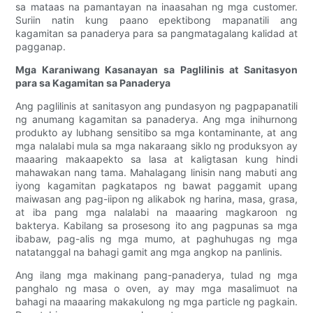
sa mataas na pamantayan na inaasahan ng mga customer.
Suriin natin kung paano epektibong mapanatili ang
kagamitan sa panaderya para sa pangmatagalang kalidad at
pagganap.
Mga Karaniwang Kasanayan sa Paglilinis at Sanitasyon
para sa Kagamitan sa Panaderya
Ang paglilinis at sanitasyon ang pundasyon ng pagpapanatili
ng anumang kagamitan sa panaderya. Ang mga inihurnong
produkto ay lubhang sensitibo sa mga kontaminante, at ang
mga nalalabi mula sa mga nakaraang siklo ng produksyon ay
maaaring makaapekto sa lasa at kaligtasan kung hindi
mahawakan nang tama. Mahalagang linisin nang mabuti ang
iyong kagamitan pagkatapos ng bawat paggamit upang
maiwasan ang pag-iipon ng alikabok ng harina, masa, grasa,
at iba pang mga nalalabi na maaaring magkaroon ng
bakterya. Kabilang sa prosesong ito ang pagpunas sa mga
ibabaw, pag-alis ng mga mumo, at paghuhugas ng mga
natatanggal na bahagi gamit ang mga angkop na panlinis.
Ang ilang mga makinang pang-panaderya, tulad ng mga
panghalo ng masa o oven, ay may mga masalimuot na
bahagi na maaaring makakulong ng mga particle ng pagkain.