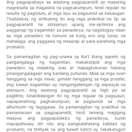
Ang pagpapabaya sa wastong pagpapanatili ay maaaring
magresulta sa magastos na pagkukumpuni, hindi regular na
resulta ng pagluluto, at mga isyu sa pagsunod sa kalusugan.
Tinatalakay ng artikulong ito ang mga praktikal na tip sa
pagpapanatili na idinisenyo upang ma-optimize ang
pagganap ng kagamitan sa panaderya, na nagbibigay-daan
sa mga panadero na tumuon sa kung ano ang tunay na
mahalaga: ang paggawa ng masarap at pare-parehong mga
produkto.
Sa pamamagitan ng pag-unawa sa iba't ibang aspeto ng
pangangalaga ng kagamitan, makakatipid ang mga
panadero ng malaking oras at mapagkukunan habang
pinangangalagaan ang kanilang puhunan. Mula sa mga oven
hanggang sa mga mixer, grinder hanggang sa mga proofer,
ang bawat kagamitan ay nangangailangan ng espesyal na
atensyon. Ang wastong pagpapanatili ay higit pa sa
paglilinis; kinabibilangan ito ng mga regular na pagsusuri,
napapanahong pagkukumpuni, at pagsunod sa mga
alituntunin ng tagagawa. Sa pamamagitan ng praktikal na
pamamaraan sa pagpapanatili, hindi lamang magiging
maayos ang pagpapatakbo ng panaderya, kundi
mapapahusay din nito ang pangkalahatang kalidad ng
produkto, na tinitiyak na ang bawat batch ay nakakatugon