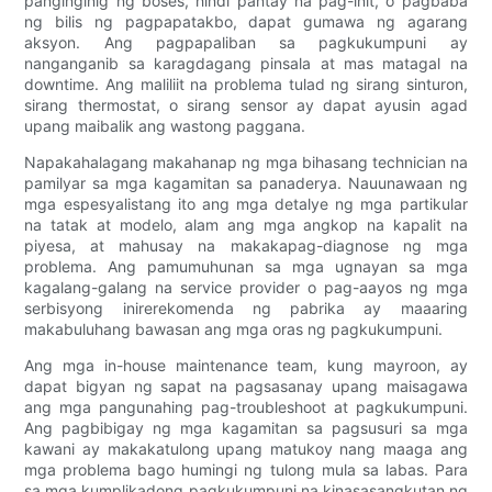
panginginig ng boses, hindi pantay na pag-init, o pagbaba
ng bilis ng pagpapatakbo, dapat gumawa ng agarang
aksyon. Ang pagpapaliban sa pagkukumpuni ay
nanganganib sa karagdagang pinsala at mas matagal na
downtime. Ang maliliit na problema tulad ng sirang sinturon,
sirang thermostat, o sirang sensor ay dapat ayusin agad
upang maibalik ang wastong paggana.
Napakahalagang makahanap ng mga bihasang technician na
pamilyar sa mga kagamitan sa panaderya. Nauunawaan ng
mga espesyalistang ito ang mga detalye ng mga partikular
na tatak at modelo, alam ang mga angkop na kapalit na
piyesa, at mahusay na makakapag-diagnose ng mga
problema. Ang pamumuhunan sa mga ugnayan sa mga
kagalang-galang na service provider o pag-aayos ng mga
serbisyong inirerekomenda ng pabrika ay maaaring
makabuluhang bawasan ang mga oras ng pagkukumpuni.
Ang mga in-house maintenance team, kung mayroon, ay
dapat bigyan ng sapat na pagsasanay upang maisagawa
ang mga pangunahing pag-troubleshoot at pagkukumpuni.
Ang pagbibigay ng mga kagamitan sa pagsusuri sa mga
kawani ay makakatulong upang matukoy nang maaga ang
mga problema bago humingi ng tulong mula sa labas. Para
sa mga kumplikadong pagkukumpuni na kinasasangkutan ng