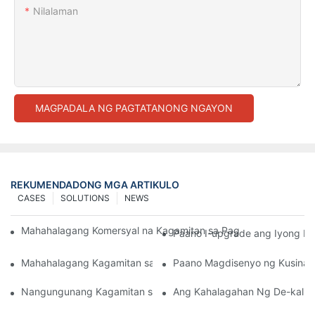
Nilalaman
MAGPADALA NG PAGTATANONG NGAYON
REKUMENDADONG MGA ARTIKULO
CASES
SOLUTIONS
NEWS
Mahahalagang Komersyal na Kagamitan sa Pagluluto Para sa I
Paano I-upgrade ang Iyong Ka
Mahahalagang Kagamitan sa Kusina ng Ospital Para sa Mahus
Paano Magdisenyo ng Kusina 
Nangungunang Kagamitan sa Kusina ng Ospital Para sa Nutrisy
Ang Kahalagahan Ng De-kalida