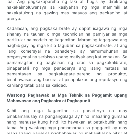
iba. Ang pagkakapareho ng laki at hugis ay direktang
nakakaimpluwensya sa kasiyahan ng mga mamimili at
nakakatulong na gawing mas maayos ang packaging at
presyo.
Kadalasan, ang pagkakalibrate ay dapat isagawa ng mga
sinanay na tauhan o mga technician na pamilyar sa mga
partikular na modelo ng kagamitan. Maraming tagagawa ang
nagbibigay ng mga kit o tagubilin sa pagkakalibrate, at ang
ilang komersyal na panaderya ay namumuhunan sa
propesyonal na serbisyo upang matiyak ang katumpakan. Sa
pamamagitan ng paglalaan ng oras sa pagkakalibrate,
pinapanatili ng mga panaderya ang isang mataas na
pamantayan sa pagkakapare-pareho ng produkto,
binabawasan ang basura, at pinapalakas ang reputasyon ng
kanilang tatak para sa kalidad.
Wastong Paghawak at Mga Teknik sa Paggamit upang
Mabawasan ang Pagkasira at Pagkapunit
Kahit ang mga kagamitan sa panaderya na may
pinakamahusay na pangangalaga ay hindi maaaring gumana
nang mahusay kung hindi ito hawakan at patakbuhin nang
tama. Ang wastong mga pamamaraan sa paggamit ay may
mahalagang papel sa pagbabawas ng mekanikal na pilay at