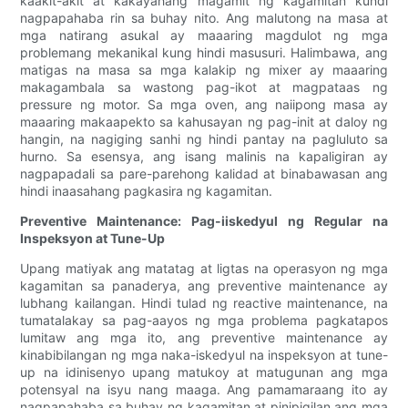
kaakit-akit at kakayahang magamit ng kagamitan kundi
nagpapahaba rin sa buhay nito. Ang malutong na masa at
mga natirang asukal ay maaaring magdulot ng mga
problemang mekanikal kung hindi masusuri. Halimbawa, ang
matigas na masa sa mga kalakip ng mixer ay maaaring
makagambala sa wastong pag-ikot at magpataas ng
pressure ng motor. Sa mga oven, ang naiipong masa ay
maaaring makaapekto sa kahusayan ng pag-init at daloy ng
hangin, na nagiging sanhi ng hindi pantay na pagluluto sa
hurno. Sa esensya, ang isang malinis na kapaligiran ay
nagpapadali sa pare-parehong kalidad at binabawasan ang
hindi inaasahang pagkasira ng kagamitan.
Preventive Maintenance: Pag-iiskedyul ng Regular na
Inspeksyon at Tune-Up
Upang matiyak ang matatag at ligtas na operasyon ng mga
kagamitan sa panaderya, ang preventive maintenance ay
lubhang kailangan. Hindi tulad ng reactive maintenance, na
tumatalakay sa pag-aayos ng mga problema pagkatapos
lumitaw ang mga ito, ang preventive maintenance ay
kinabibilangan ng mga naka-iskedyul na inspeksyon at tune-
up na idinisenyo upang matukoy at matugunan ang mga
potensyal na isyu nang maaga. Ang pamamaraang ito ay
nagpapahaba sa buhay ng kagamitan at pinipigilan ang mga