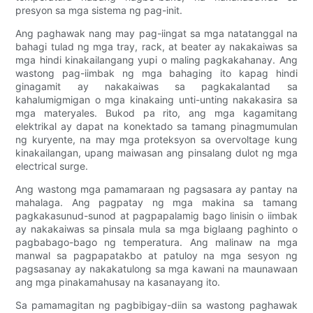
presyon sa mga sistema ng pag-init.
Ang paghawak nang may pag-iingat sa mga natatanggal na
bahagi tulad ng mga tray, rack, at beater ay nakakaiwas sa
mga hindi kinakailangang yupi o maling pagkakahanay. Ang
wastong pag-iimbak ng mga bahaging ito kapag hindi
ginagamit ay nakakaiwas sa pagkakalantad sa
kahalumigmigan o mga kinakaing unti-unting nakakasira sa
mga materyales. Bukod pa rito, ang mga kagamitang
elektrikal ay dapat na konektado sa tamang pinagmumulan
ng kuryente, na may mga proteksyon sa overvoltage kung
kinakailangan, upang maiwasan ang pinsalang dulot ng mga
electrical surge.
Ang wastong mga pamamaraan ng pagsasara ay pantay na
mahalaga. Ang pagpatay ng mga makina sa tamang
pagkakasunud-sunod at pagpapalamig bago linisin o iimbak
ay nakakaiwas sa pinsala mula sa mga biglaang paghinto o
pagbabago-bago ng temperatura. Ang malinaw na mga
manwal sa pagpapatakbo at patuloy na mga sesyon ng
pagsasanay ay nakakatulong sa mga kawani na maunawaan
ang mga pinakamahusay na kasanayang ito.
Sa pamamagitan ng pagbibigay-diin sa wastong paghawak