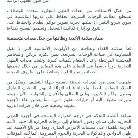
من فنون الطهي الراقية.
من خلال الاستفادة من معدات الطهي التجارية متعددة الوظائف،
تستطيع مطاعم الوجبات السريعة الحفاظ على قدرتها التنافسية في
سوق سريع التغير. إذ يمكنها تجربة تطوير قوائم الطعام والحفاظ على
التنوع مع إدارة تكاليف التشغيل وتصميم المطبخ بكفاءة.
ضمان سلامة الأغذية ونظافتها من خلال معدات متخصصة
تُعدّ سلامة الغذاء ونظافته من الأولويات الأساسية التي لا تقبل
المساومة في صناعة الوجبات السريعة، نظراً لكثرة الزبائن والمخاطر
المحتملة المرتبطة بإعداد الطعام بكميات كبيرة. وتلعب معدات الطهي
التجارية دوراً حاسماً في الحفاظ على هذه المعايير من خلال تضمينها
خصائص تمنع التلوث وتحافظ على الظروف الصحية.
صُممت العديد من المعدات الحديثة بأسطح سهلة التنظيف، وهيكل من
الفولاذ المقاوم للصدأ، وأجزاء قابلة للإزالة لتسهيل التنظيف الشامل
وتقليل تراكم البكتيريا. وتأتي المقالي والأفران والشوايات الآن مزودة
بدورات تنظيف آلية أو خيارات تعقيم ذاتي، مما يضمن بقاء الأجهزة
نظيفة وصحية حتى خلال فترات الذروة.
تساعد أنظمة التحكم في درجة الحرارة المدمجة في أجهزة الطهي
التجارية على ضمان وصول الطعام إلى درجات الحرارة الداخلية الآمنة
اللازمة للقضاء على مسببات الأمراض الضارة. وهذا أمر بالغ الأهمية عند
طهي الدواجن والمأكولات البحرية واللحوم المفرومة. كما تُنبه المؤقتات