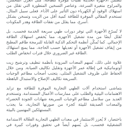
والمراوح متغيرة السرعة، وعناصر التسخين المتطورة التي تقلل من
استهلاك الوقود أو الكهرباء دون التأثير على الأداء. فعلى سبيل المثال،
تستخدم المقالي الموفرة للطاقة كمية أقل من الزيت وتسخن بشكل
أسرع، مما يقلل من نفقات الطاقة وهدر المكونات.
لا تُسرّع الأجهزة التي توفر دورات طهي سريعة الخدمة فحسب، بل
تُقلل أيضًا من مدة تشغيل الأجهزة، مما يُخفض استهلاك الطاقة
الإجمالي. كما تُمكّن أنظمة التحكم الذكية القابلة للبرمجة طاقم المطبخ
من إيقاف تشغيل الأجهزة أو تعديلها حسب الحاجة، مما يمنع استهلاك
الطاقة غير الضروري خلال فترات انخفاض الطلب.
علاوة على ذلك، تُسهم المعدات المزودة بأنظمة تنظيف وترشيح زيت
أوتوماتيكية في إطالة عمر الأجهزة وتقليل تكاليف الصيانة. ومن خلال
الحفاظ على ظروف التشغيل المثلى، يتجنب أصحاب مطاعم الوجبات
السريعة تكاليف الإصلاح والاستبدال الباهظة.
يتماشى استخدام آلات الطهي التجارية الموفرة للطاقة مع تزايد
الاهتمامات البيئية والطلب على ممارسات الأعمال المستدامة. وتستخدم
العديد من سلاسل مطاعم الوجبات السريعة شهادات الجودة الخضراء
والمعدات الصديقة للبيئة كجزء من صورتها التجارية، ما يجذب
المستهلكين المهتمين بالبيئة.
باختصار، لا يُعزز الاستثمار في معدات الطهي التجارية الفعّالة الاستدامة
التشغيلية فحسب، بل يُسهم أيضاً في تحقيق وفورات كبيرة في