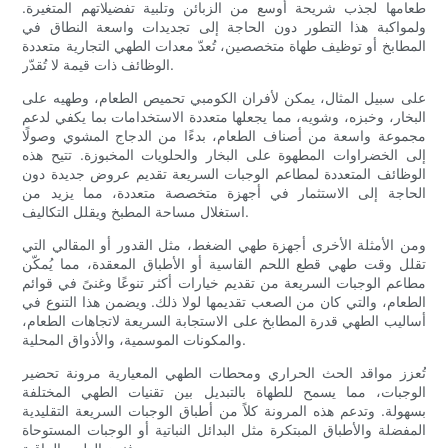
طعامها لجذب شريحة أوسع من الزبائن وتلبية تفضيلاتهم المتغيرة.
ولمواكبة هذا التطور دون الحاجة إلى تجديدات واسعة النطاق في
المطابخ أو توظيف طهاة متخصصين، تُعدّ معدات الطهي التجارية متعددة
الوظائف ذات قيمة لا تُقدّر.
على سبيل المثال، يمكن لأفران الكومبي تحميص الطعام، وطهيه على
البخار، وخبزه، وشويه، مما يجعلها متعددة الاستخدامات بما يكفي لدعم
مجموعة واسعة من أصناف الطعام، بدءًا من الدجاج المشوي وصولًا
إلى الخضراوات المطهوة على البخار والحلويات المخبوزة. تتيح هذه
الوظائف المتعددة لمطاعم الوجبات السريعة تقديم عروض جديدة دون
الحاجة إلى الاستثمار في أجهزة متخصصة متعددة، مما يزيد من
استغلال مساحة المطبخ ويقلل التكاليف.
ومن الأمثلة الأخرى أجهزة طهي الضغط، مثل القدور أو المقالي التي
تقلل وقت طهي قطع اللحم القاسية أو الأطباق المعقدة، مما يُمكّن
مطاعم الوجبات السريعة من تقديم خيارات أكثر تنوعًا وغنىً في قوائم
الطعام، والتي كان من الصعب تقديمها لولا ذلك. ويضمن هذا التنوع في
أساليب الطهي قدرة المطابخ على الاستجابة السريعة لاتجاهات الطعام،
والمكونات الموسمية، والأذواق المحلية.
تُعزز مواقد الحث الحراري ومحطات الطهي المعيارية مرونة تحضير
الوجبات، مما يسمح للطهاة بالتبديل بين تقنيات الطهي المختلفة
بسهولة. وتدعم هذه المرونة كلاً من أطباق الوجبات السريعة التقليدية
المفضلة والأطباق المبتكرة مثل البدائل النباتية أو الوجبات المستوحاة