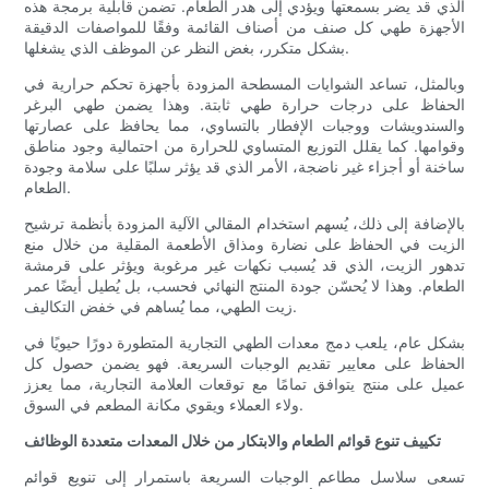
الذي قد يضر بسمعتها ويؤدي إلى هدر الطعام. تضمن قابلية برمجة هذه
الأجهزة طهي كل صنف من أصناف القائمة وفقًا للمواصفات الدقيقة
بشكل متكرر، بغض النظر عن الموظف الذي يشغلها.
وبالمثل، تساعد الشوايات المسطحة المزودة بأجهزة تحكم حرارية في
الحفاظ على درجات حرارة طهي ثابتة. وهذا يضمن طهي البرغر
والسندويشات ووجبات الإفطار بالتساوي، مما يحافظ على عصارتها
وقوامها. كما يقلل التوزيع المتساوي للحرارة من احتمالية وجود مناطق
ساخنة أو أجزاء غير ناضجة، الأمر الذي قد يؤثر سلبًا على سلامة وجودة
الطعام.
بالإضافة إلى ذلك، يُسهم استخدام المقالي الآلية المزودة بأنظمة ترشيح
الزيت في الحفاظ على نضارة ومذاق الأطعمة المقلية من خلال منع
تدهور الزيت، الذي قد يُسبب نكهات غير مرغوبة ويؤثر على قرمشة
الطعام. وهذا لا يُحسّن جودة المنتج النهائي فحسب، بل يُطيل أيضًا عمر
زيت الطهي، مما يُساهم في خفض التكاليف.
بشكل عام، يلعب دمج معدات الطهي التجارية المتطورة دورًا حيويًا في
الحفاظ على معايير تقديم الوجبات السريعة. فهو يضمن حصول كل
عميل على منتج يتوافق تمامًا مع توقعات العلامة التجارية، مما يعزز
ولاء العملاء ويقوي مكانة المطعم في السوق.
تكييف تنوع قوائم الطعام والابتكار من خلال المعدات متعددة الوظائف
تسعى سلاسل مطاعم الوجبات السريعة باستمرار إلى تنويع قوائم