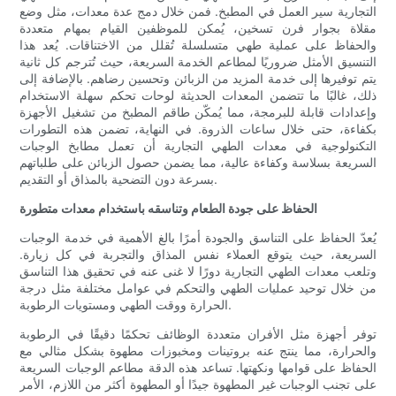
التجارية سير العمل في المطبخ. فمن خلال دمج عدة معدات، مثل وضع
مقلاة بجوار فرن تسخين، يُمكن للموظفين القيام بمهام متعددة
والحفاظ على عملية طهي متسلسلة تُقلل من الاختناقات. يُعد هذا
التنسيق الأمثل ضروريًا لمطاعم الخدمة السريعة، حيث تُترجم كل ثانية
يتم توفيرها إلى خدمة المزيد من الزبائن وتحسين رضاهم. بالإضافة إلى
ذلك، غالبًا ما تتضمن المعدات الحديثة لوحات تحكم سهلة الاستخدام
وإعدادات قابلة للبرمجة، مما يُمكّن طاقم المطبخ من تشغيل الأجهزة
بكفاءة، حتى خلال ساعات الذروة. في النهاية، تضمن هذه التطورات
التكنولوجية في معدات الطهي التجارية أن تعمل مطابخ الوجبات
السريعة بسلاسة وكفاءة عالية، مما يضمن حصول الزبائن على طلباتهم
بسرعة دون التضحية بالمذاق أو التقديم.
الحفاظ على جودة الطعام وتناسقه باستخدام معدات متطورة
يُعدّ الحفاظ على التناسق والجودة أمرًا بالغ الأهمية في خدمة الوجبات
السريعة، حيث يتوقع العملاء نفس المذاق والتجربة في كل زيارة.
وتلعب معدات الطهي التجارية دورًا لا غنى عنه في تحقيق هذا التناسق
من خلال توحيد عمليات الطهي والتحكم في عوامل مختلفة مثل درجة
الحرارة ووقت الطهي ومستويات الرطوبة.
توفر أجهزة مثل الأفران متعددة الوظائف تحكمًا دقيقًا في الرطوبة
والحرارة، مما ينتج عنه بروتينات ومخبوزات مطهوة بشكل مثالي مع
الحفاظ على قوامها ونكهتها. تساعد هذه الدقة مطاعم الوجبات السريعة
على تجنب الوجبات غير المطهوة جيدًا أو المطهوة أكثر من اللازم، الأمر