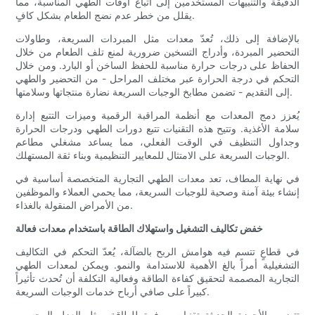
الدقيقة والتنبيهات المستخدمين إلى اتباع أوقات الطهي المناسبة، مما
يقلل من خطر عدم نضج الطعام بشكل كافٍ.
بالإضافة إلى ذلك، تُعدّ معدات مثل المبردات السريعة، وطاولات
التحضير المبردة، وأدراج التسخين ضرورية لمنع تلف الطعام من خلال
الحفاظ على درجات حرارة مناسبة للحفظ الساخن أو البارد. ومن خلال
التحكم في درجة الحرارة عبر مختلف المراحل - من التحضير والطهي
إلى التقديم - تضمن مطابخ الوجبات السريعة نضارة منتجاتها وسلامتها.
يُعزز دمج المعدات مع أنظمة المراقبة الرقمية وميزات التتبع إدارة
سلامة الأغذية. وتتيح هذه التقنيات تتبع دورات الطهي ودرجات الحرارة
وجداول التنظيف في الوقت الفعلي، مما يساعد مشغلي مطاعم
الوجبات السريعة على الامتثال للمعايير التنظيمية وبناء ثقة المستهلك.
في نهاية المطاف، تعد معدات الطهي التجارية المتخصصة أساسية في
إنشاء بيئة آمنة وصحية للوجبات السريعة، مما يحمي العملاء والموظفين
من الأمراض المنقولة بالغذاء.
خفض تكاليف التشغيل واستهلاك الطاقة باستخدام معدات فعالة
في قطاعٍ تتسم فيه هوامش الربح بالضآلة، يُعدّ التحكم في التكاليف
التشغيلية أمراً بالغ الأهمية للاستدامة والنمو. ويمكن لمعدات الطهي
التجارية المصممة لتحقيق كفاءة الطاقة وفعالية التكلفة أن تُحدث تأثيراً
كبيراً على صافي أرباح خدمات الوجبات السريعة.
تتضمن الأجهزة الحديثة تقنيات موفرة للطاقة، مثل العزل المحسن،