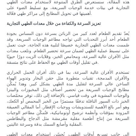
هذه المقالة، سنستعرض الطرق المتنوعة لاستخدام معدات الطهي
التجارية في بيئات خدمة الوجبات السريعة، مع تسليط الضوء على
أهميتها في تحويل المطابخ إلى مراكز طهي فعّالة.
تعزيز السرعة والكفاءة من خلال معدات الطهي التجارية
يُعدّ تقديم الطعام لعدد كبير من الزبائن بسرعة دون المساس بجودة
الطعام أحد أبرز التحديات التي تواجه مطاعم الوجبات السريعة. وقد
صُممت معدات الطهي التجارية خصيصًا لتلبية هذه الحاجة، حيث تعمل
على تبسيط عملية الطهي لضمان سرعة تحضير الطعام. وتلعب معدات
مثل الأفران عالية السرعة، ومحامص الخبز، وقلايات الزيت دورًا حيويًا
في تقليل أوقات الطهي مع الحفاظ على نتائج متسقة.
تستخدم الأفران عالية السرعة، بما في ذلك أفران الحمل الحراري
والأفران المدمجة، تقنيات متطورة مثل حقن البخار وتدوير الهواء
الساخن عالي السرعة لتقليل مدة الطهي بشكل كبير. وهذا يُمكّن
مطابخ الوجبات السريعة من تحضير أصناف مثل المخبوزات والبيتزا
والوجبات المشوية في وقت قياسي. بالإضافة إلى ذلك، توفر محمّصات
الخبز ذات السيور الناقلة تدفقًا مستمرًا من الخبز المحمص أو الكعك،
وهو أمر بالغ الأهمية للسندويشات ووجبات الإفطار. أما المقالي العميقة
المزودة بمؤقتات وأنظمة ترشيح أوتوماتيكية، فتُمكّن مطاعم الوجبات
السريعة من إنتاج أطعمة مقلية مقرمشة مثل الدجاج والبطاطس
المقلية وأصابع السمك بدقة وسرعة عاليتين.
إلى جانب تسريع أوقات الطهي، يُحسّن استخدام معدات الطهي