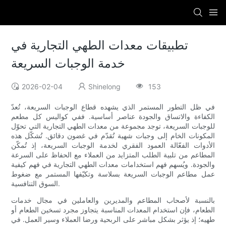
تطبيقات معدات الطهي التجارية في
خدمة الوجبات السريعة
2026-02-04
Shinelong
153
في ظل التطور المستمر الذي يشهده قطاع الوجبات السريعة، تُعدّ
الكفاءة والاتساق والجودة عناصر أساسية. ففي كواليس كل مطعم
للوجبات السريعة، توجد مجموعة من معدات الطهي التجارية التي تحوّل
المكونات الخام إلى وجبات شهية تُقدّم في غضون دقائق. تُشكّل هذه
الأدوات الفعّالة العمود الفقري لخدمة الوجبات السريعة، إذ تُمكّن
المطاعم من تلبية الطلب المتزايد من العملاء مع الحفاظ على السرعة
والجودة. ويُسهم فهم استخدامات معدات الطهي التجارية في فهم كيفية
عمل مطاعم الوجبات السريعة بسلاسة وتكيّفها المستمر مع ضغوط
السوق التنافسية.
بالنسبة لأصحاب المطاعم والمديرين والعاملين في مجال خدمات
الطعام، فإن استخدام المعدات المناسبة يتجاوز مجرد تسخين الطعام أو
طهيه؛ إذ يؤثر بشكل مباشر على الربحية ورضا العملاء وسير العمل. في