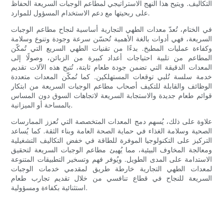
التكاليف. ويتيح هذا النهج الاستراتيجي لمطاعم الوجبات السريعة الحفاظ
على ربحيتها مع دعم الاستخدام المسؤول للموارد.
في الختام، تُعدّ معدات الطهي التجارية أساسية لنجاح مطاعم الوجبات
السريعة، فهي أدوات بالغة الأهمية تُحسّن سرعة وجودة وتنوع وسلامة
وكفاءة عمليات المطبخ. بدءًا من تقنيات الطهي السريع التي تُمكّن
المطاعم من تلبية احتياجات أعداد كبيرة من الزبائن، وصولًا إلى
المعدات الدقيقة التي تضمن جودة طعام ثابتة، تُتيح هذه الآلات تقديم
خدمة سلسة تُلبي توقعات المستهلكين. كما تُمكّن المعدات متعددة
الوظائف والقابلة للتكيف أصحاب مطاعم الوجبات السريعة من ابتكار
قوائم طعام جديدة والاستجابة السريعة لاتجاهات السوق دون المساس
بالمساحة أو الميزانية.
علاوة على ذلك، يُسهم دمج المعدات المتخصصة التي تُعزز الممارسات
الصحية وسلامة الغذاء في حماية الصحة العامة وبناء الثقة. كما يُساعد
التركيز على التكنولوجيا الموفرة للطاقة في خفض التكاليف التشغيلية
ومعالجة المخاوف البيئية، مما يُهيئ مطاعم الوجبات السريعة لتحقيق
الاستدامة على المدى الطويل. ويُوفر فهم وتسخير التطبيقات المتنوعة
لمعدات الطهي التجارية خارطة طريق لمقدمي خدمات الوجبات
السريعة للنجاح في قطاع تنافسي من خلال تقديم تجارب طعام
استثنائية بكفاءة ومسؤولية.