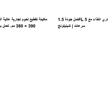
أفضل جودة 1.5L سعة الخلاط التجاري الغذاء مع 5
سرعات | شينيلونج
390 × 380 مم، تعمل بجهد 220 فولت