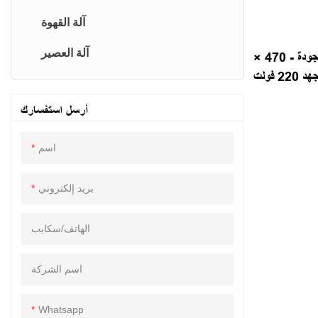
المعكرونة كوكر
آلة القهوة
السمندر
آلة العصير
ماكينة تقطيع لحوم تجارية عالية الجودة - 470 ×
المشوية
أرسل استفسارك
شواء الشواء
كونترتوب-X-Serie
اسم
صينية
بريد إلكتروني
المدى الآسيوي
الهاتف/سكايب
اسم الشركة
Whatsapp