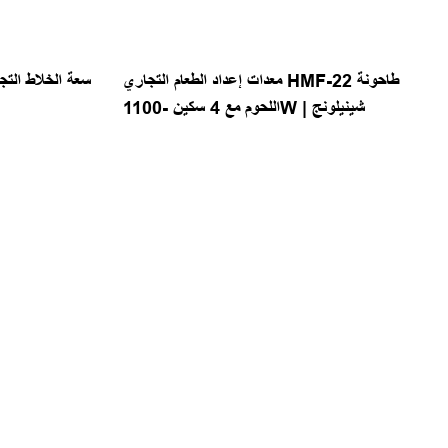
معدات إعداد الطعام التجاري HMF-22 طاحونة
اللحوم مع 4 سكين -1100W | شينيلونج