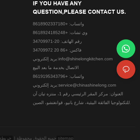
IF YOU HAVE ANY
QUESTION,PLEASE CONTACT US.
واتساب: +8618902337180
وي تشات: +8618924185248
رقم الهاتف: 20-34709971
فاكس: +86 20 34709972
info@shinelongkitchen.com
بريد إلكتروني:
الاتصال بخدمة ما بعد البيع
واتساب: +8619195343796
service@chinashinelong.com
بريد إلكتروني:
العنوان: مركز المقر الرئيسي رقم 1، منتزه تيان آن
للتكنولوجيا الفائقة البيئية، شارع بانيو، قوانغتشو، الصين.
خريطة sitemap
حقوق الطبع والنشر © 2025 Guangzhou Shinelong Kitchen Equipment Co. ، Ltd. - www.shinelongkitchen.com جميع الحقوق محفوظة |