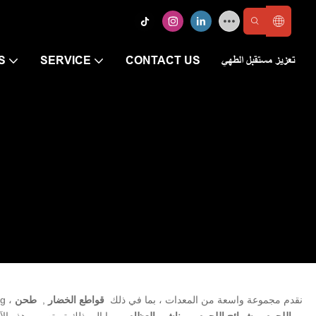
تعزيز مستقبل الطهي
CONTACT US
SERVICE
S
أمر بالغ الأهمية لتعزيز الكفاءة والدقة في المطابخ التجارية. في Shinelong ، نقدم مجموعة واسعة من المعدات ، بما في ذلك
قواطع الخضار
,
طحن
اللحوم
,
شرائح اللحوم
,
مناشير العظام
، وما إلى ذلك تم تصميم هذه الآ