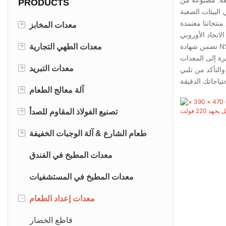
PRODUCTS
+
معدات المخابز
الاتحاد الأوروبي
+
فرن سطح السفينة
معدات الطهي التجارية
رة إلى المعدات
+
مسلسل700/900
فرن الحمل الحراري
معدات التبريد
التأكد من تلبي
+
الفرن الدوار
نطاق الطبخ
عرض مفتوح
آلة معالج الطعام
+
combi-
مقلاة
شريط التبريد
خلاط العجين
تصنيع الفولاذ المقاوم للصدأ
+
فرن البخار العالمي
باين ماري
لذيذة التبريد
آلة صنع المعكرونة
عربة الفولاذ المقاوم للصدأ
طعام الشارع & آلة الوجبات الخفيفة
موقد الغاز
الوصول إلى الانتهاء/الفريزر
آلة الجفاف
ختم الآلة
معدات المطبخ في الفندق
باخرة الطعام
dispenser
معدات المطبخ في المستشفيات
-
غسالة الأواني
معدات إعداد الطعام
الصينية
قاطع الخضار