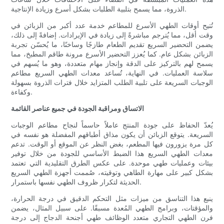
الذروة، مما يسمح بتلبية الطلبات بشكل أسرع وزيادة الإنتاجية.
تُتيح أوقات الطهي الأسرع للمطاعم خدمة عدد أكبر من الزبائن في
وقت أقل، مما يُترجم مباشرةً إلى زيادة في الإيرادات. إضافةً إلى ذلك،
يضمن التحضير السريع تقديم الطعام طازجًا وساخنًا، ما يُحسّن تجربة
الزبائن بشكل عام. كما يُعزز التحضير الأسرع مرونة طاقم المطبخ، مما
يسمح لهم بالتركيز على الدقة وإنجاز مهام متعددة، وهو ما يُسهم في
سلاسة العمليات. في النهاية، تُساعد معدات الطهي السريع مطاعم
الوجبات السريعة على تلبية الطلب المتزايد خلال فترات الذروة بسهولة
وكفاءة.
الاتساق ومراقبة الجودة في جميع عناصر القائمة
يُعدّ الحفاظ على جودة المنتج عاملاً حاسماً لنجاح مطاعم الوجبات
السريعة. يتوقع الزبائن أن يكون مذاق أطباقهم المفضلة هو نفسه في
كل مرة يزورون فيها المطعم، بغض النظر عن الموقع أو الوقت. تدعم
معدات الطهي السريع هذا الضبط الأساسي للجودة من خلال توفير
بيئات وعمليات طهي موحدة. على عكس الطرق التقليدية التي تعتمد
بشكل كبير على مهارة الطاهي وتوقيته، صُممت أجهزة الطهي السريع
الحديثة لتكرار ظروف الطهي نفسها باستمرار.
ينبع هذا التناسق من ميزات مثل التحكم الدقيق في درجة الحرارة،
والمؤقتات، وبرامج الطهي المُعدة مسبقًا. على سبيل المثال، يضمن
فرن الطهي التجاري متعدد الوظائف طهي أجنحة الدجاج إلى درجة