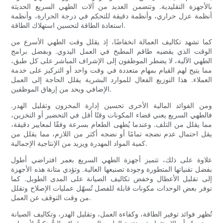
بالأجهزة التقليدية. وتتضمن العديد من آلات الطهي السريع الحديثة
أنظمة عزل حراري، وأنظمة دقيقة للتحكم في درجة الحرارة، وأنظمة
استعادة الطاقة لتحسين استهلاك الطاقة.
كما تشهد تكاليف العمالة انخفاضًا، إذ يقلل وقت الطهي الأسرع من
الوقت الذي يقضيه طاقم المطبخ في العمل اليدوي. وبفضل برامج
الطهي الآلية، لا يضطر الموظفون إلى الإشراف المباشر على كل طبق،
مما يتيح لهم القيام بمهام متعددة في وقت واحد أو التركيز على خدمة
العملاء. هذا التوزيع الفعال للموارد البشرية يقلل الحاجة إلى العمل
الإضافي ويحد من إرهاق الموظفين.
ومن الفوائد المالية الأخرى تحسين إدارة المخزون وتقليل الهدر.
فالطهي السريع يعني قضاء المكونات وقتًا أقل في التحضير أو التخزين،
مما يقلل من التلف. وعندما يُطهى الطعام بسرعة وفقًا لمعايير دقيقة،
يقل احتمال عدم نضجه تمامًا أو نضجه أكثر من اللازم، مما يقلل من
كمية المواد المهدرة ويزيد من الإنتاجية الإجمالية.
علاوة على ذلك، تتميز أجهزة الطهي السريع بعمر افتراضي أطول
بفضل تقنياتها المتطورة وجودة تصنيعها العالية. وتؤدي متانة هذه الأجهزة
إلى تقليل الأعطال وخفض تكاليف الصيانة على المدى الطويل. كما
توفر بعض الوحدات مكونات قابلة للفصل تُسهّل عمليات الإصلاح وتقلل
من وقت التوقف عن العمل.
تُظهر فوائد توفير الطاقة، وكفاءة العمل، وتقليل الهدر، وتكاليف الصيانة