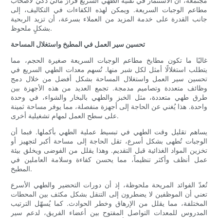
مجتمعةً، أن الاستثمار في تقنية الطهي السريع قرارٌ ماليٌّ ذكيٌّ لأصحاب
مطاعم الوجبات السريعة. ويمكن لهذه الكفاءات في التكاليف، إلى
جانب القدرة على خدمة المزيد من العملاء بسرعة، أن تزيد الربحية
بشكلٍ ملحوظ.
تحسين سير العمل في المطبخ واستغلال المساحة
غالبًا ما تكون مطابخ مطاعم الوجبات السريعة صغيرة الحجم، مما
يتطلب استغلالًا أمثل لكل شبر منها. تُسهم معدات الطهي السريع في
تحسين سير العمل واستغلال المساحة بشكل أفضل من خلال دمج
وظائف متعددة وتصاميم مدمجة. تجمع العديد من هذه الأجهزة بين
طرق طهي متعددة، مثل الخبز والطهي بالبخار والشواء، في وحدة
واحدة. هذا يُغني عن الحاجة إلى أجهزة منفصلة، ​​مما يوفر مساحة ثمينة
على سطح العمل لمهام تشغيلية أخرى.
يساهم تقليل وقت الطهي في تبسيط عملية الطهي بأكملها. فبما أن
الوجبات تُطهى بشكل أسرع، تقل الحاجة إلى مساحة أكبر لتجهيز أو
تخزين المواد الغذائية قبل التقديم. وهذا يقلل من الفوضى ويخلق بيئة
عمل أنظف وأكثر تنظيماً، مما يحسن كفاءة وسلامة العاملين في
المطبخ.
تُعدّ الفوائد المريحة ملحوظة، إذ أن دورات التحضير والطهي الأسرع
تعني أن الموظفين لا يضطرون إلى التنقل بشكل مكثف بين المحطات
المختلفة، مما يقلل من الإرهاق وخطر الحوادث. كما يُسهّل الترتيب
المدروس للمعدات التواصل المفتوح بين أعضاء الفريق، لدعم سير