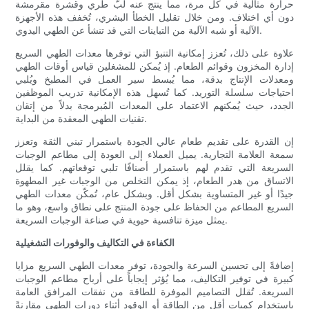
حرارة مثالية في كل مرة، مما ينتج عنه لبّ طري وقشرة مقرمشة
دون أي اختلاف. ومن خلال تقليل الخطأ البشري، تُخفف هذه الأجهزة
الآلية أو شبه الآلية من التباينات التي قد تنشأ عن الطهي اليدوي.
علاوة على ذلك، تُعزز إمكانية التنبؤ التي توفرها معدات الطهي السريع
إدارة المخزون وقوائم الطعام. إذ يُمكن للمشغلين قياس أوقات الطهي
ومعدلات الإنتاج بدقة، مما يُبسط سير العمل في المطبخ ويُلبي
احتياجات سلسلة التوريد. كما تُسهل هذه الإمكانية تدريب الموظفين
الجدد، حيث يُمكنهم الاعتماد على المعدات المُبرمجة بدلاً من إتقان
تقنيات الطهي المعقدة من البداية.
إن القدرة على تقديم طعام عالي الجودة باستمرار تبني الثقة وتعزز
سمعة العلامة التجارية. يميل العملاء إلى العودة إلى مطاعم الوجبات
السريعة التي تقدم لهم باستمرار أصنافًا تلبي توقعاتهم. كما يقلل
الاتساق من هدر الطعام، إذ يمكن التخلص من الوجبات غير المطهوة
جيدًا أو غير المتساوية بشكل أقل. وبشكل عام، تُمكّن معدات الطهي
السريع المطاعم من الحفاظ على جودة المنتج على نطاق واسع، وهو ما
يمثل ميزة تنافسية حيوية في صناعة الوجبات السريعة.
الكفاءة في التكاليف والوفورات التشغيلية
إضافةً إلى تحسين السرعة والجودة، توفر معدات الطهي السريع مزايا
كبيرة في توفير التكاليف، مما يُؤثر إيجاباً على أرباح مطاعم الوجبات
السريعة. تُقلل التصاميم الموفرة للطاقة من نفقات المرافق العامة
باستخدام كميات أقل من الطاقة أو الوقود أثناء دورات الطهي مقارنةً