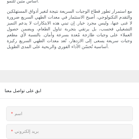
أساس متين للنمو.
مع استمرار تطور قطاع الوجبات السريعة نتيجة لتغير أذواق المستهلكين
والتقدم التكنولوجي، أصبح الاستثمار في معدات الطهي السريع ضرورة
لا غنى عنها، وليس مجرد خيار. إن تبني هذه الابتكارات لا يدعم التميز
التشغيلي فحسب، بل يرتقي بتجربة تناول الطعام، ويضمن حصول
العملاء على وجبات طازجة مُعدة بسرعة وأمان. بالنسبة لأي مطعم
وجبات سريعة يسعى إلى الازدهار، تُعد معدات الطهي السريع ركيزة
أساسية تُحسّن الأداء الفوري والربحية على المدى الطويل.
ابق على تواصل معنا
اسم
بريد إلكتروني