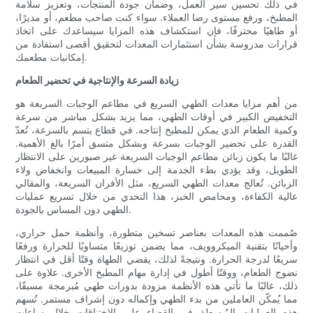
في ذلك تحسين سير العمل، وضمان جودة المنتجات، وتعزيز سلامة
المطبخ، ورفع مستوى رضا العملاء. سواء كنت صاحب مطعم، أو مديرًا،
أو طاهيًا محترفًا، فإن استكشاف هذه المزايا سيساعدك على اتخاذ
قرارات مدروسة بشأن استثمارات المعدات لتحقيق أقصى استفادة من
إمكانيات مطعمك.
زيادة السرعة والإنتاجية في تحضير الطعام
من أهم مزايا معدات الطهي السريع في مطاعم الوجبات السريعة هو
التخفيض الكبير في أوقات الطهي، مما يزيد بشكل مباشر من سرعة
وكمية الطعام الذي يمكن للمطبخ إنتاجه. في قطاع يتسم بالسرعة، تُعدّ
القدرة على تحضير الوجبات بسرعة وبشكل متسق أمرًا بالغ الأهمية.
غالبًا ما يكون زبائن مطاعم الوجبات السريعة غير صبورين على الانتظار
الطويل، وقد يؤدي بطء الخدمة إلى خسارة المبيعات وانخفاض ولاء
الزبائن. تُعالج معدات الطهي السريع، مثل الأفران السريعة، والمقالي
عالية الكفاءة، ومحامص الخبز، هذا التحدي من خلال تسريع عمليات
الطهي دون المساس بالجودة.
صُممت هذه المعدات بعناصر تسخين متطورة، وأنظمة حمل حراري،
وأحيانًا بتقنية الميكروويف، مما يضمن توزيعًا متساويًا للحرارة ورفعًا
سريعًا لدرجة الحرارة. ونتيجةً لذلك، يقضي الطهاة وقتًا أقل في انتظار
نضوج الطعام، ووقتًا أطول في إدارة مهام المطبخ الأخرى. علاوة على
ذلك، غالبًا ما تأتي هذه الأنظمة مزودة بدورات طهي مُبرمجة مسبقًا،
مما يُمكّن العاملين من بدء الطهي وإكماله دون إشراف مستمر. تُسهم
هذه العمليات المُبسطة في القضاء على الاختناقات خلال ساعات