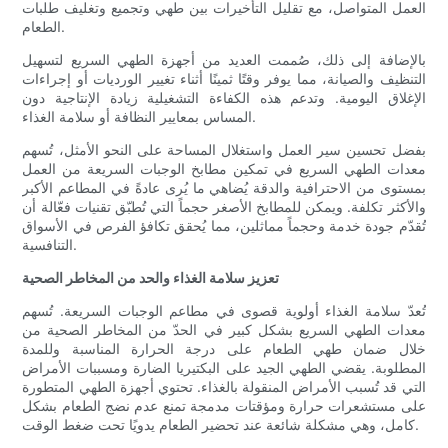
العمل المتواصل، مع تقليل التأخيرات بين طهي وتجميع وتغليف طلبات
الطعام.
بالإضافة إلى ذلك، صُممت العديد من أجهزة الطهي السريع لتسهيل
التنظيف والصيانة، مما يوفر وقتًا ثمينًا أثناء تغيير الورديات أو إجراءات
الإغلاق اليومية. وتدعم هذه الكفاءة التشغيلية زيادة الإنتاجية دون
المساس بمعايير النظافة أو سلامة الغذاء.
بفضل تحسين سير العمل واستغلال المساحة على النحو الأمثل، تُسهم
معدات الطهي السريع في تمكين مطابخ الوجبات السريعة من العمل
بمستوى من الاحترافية والدقة يُضاهي ما يُرى عادةً في المطاعم الأكبر
والأكثر تكلفة. ويمكن للمطابخ الأصغر حجماً التي تُطبّق تقنيات فعّالة أن
تُقدّم جودة خدمة وحجماً مماثلين، مما يُحقق تكافؤ الفرص في الأسواق
التنافسية.
تعزيز سلامة الغذاء والحد من المخاطر الصحية
تُعدّ سلامة الغذاء أولوية قصوى في مطاعم الوجبات السريعة. تُسهم
معدات الطهي السريع بشكل كبير في الحدّ من المخاطر الصحية من
خلال ضمان طهي الطعام على درجة الحرارة المناسبة وللمدة
المطلوبة. يقضي الطهي الجيد على البكتيريا الضارة ومسببات الأمراض
التي قد تُسبب الأمراض المنقولة بالغذاء. تحتوي أجهزة الطهي المتطورة
على مستشعرات حرارة ومؤقتات مدمجة تمنع عدم نضج الطعام بشكل
كامل، وهي مشكلة شائعة عند تحضير الطعام يدويًا تحت ضغط الوقت.