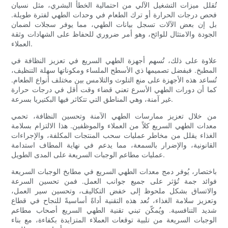
تُقلل ميزات التشغيل الآلي من احتمالية الخطأ البشري، مثل نسيان
فحص درجات الحرارة أو ترك الطعام في وحدات الطهي لفترة طويلة.
بل إن بعض الآلات تسجل بيانات الطهي، مما يوفر سجلات لضمان
الجودة والامتثال للوائح، وهو أمر ضروري للحفاظ على الشهادات وثقة
العملاء.
علاوة على ذلك، تُسهم أجهزة الطهي السريع في تعزيز النظافة في
المطبخ. فبفضل تصميمها ذي الأسطح الملساء ومكوناتها سهلة التنظيف،
تُساعد هذه الأجهزة على منع التلوث والتلامس بين مختلف أنواع الطعام.
كما أن دورات الطهي الأسرع تعني قضاء وقت أقل في درجات حرارة
غير آمنة، وهي المناطق التي تتكاثر فيها البكتيريا بسرعة.
من خلال تعزيز ممارسات الطهي الآمنة وتحسين النظافة، تحمي
معدات الطهي السريع كلاً من العملاء والموظفين. هذا الالتزام بسلامة
الغذاء يقلل من مخاطر عمليات سحب المنتجات المكلفة، والإجراءات
القانونية، والإضرار بالسمعة، مما يدعم في نهاية المطاف استدامة
عمليات مطاعم الوجبات السريعة على المدى الطويل.
باختصار، يُوفر دمج معدات الطهي السريع في مطابخ الوجبات السريعة
فوائد جمة تُؤثر على جميع جوانب العمل. فمن تحسين السرعة
والاتساق بشكل ملحوظ إلى خفض التكاليف، وتحسين سير العمل،
وتعزيز سلامة الغذاء، تُعد هذه التقنية أداةً أساسيةً للنجاح في قطاع
شديد التنافسية. ويُمكّن تبني تقنية الطهي السريع أصحاب مطاعم
الوجبات السريعة من تلبية توقعات العملاء المتزايدة بكفاءة، مع بناء