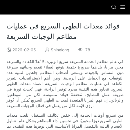
فوائد معدات الطهي السريع في عمليات
مطاعم الوجبات السريعة
2026-02-05
Shinelong
78
في عالم مطاعم الخدمة السريعة سريع الوتيرة، لا تُعدّ الكفاءة والسرعة
مجرد مزايا، بل هما ضرورة حتمية. يتوقع العملاء تقديم وجباتهم بسرعة
دون المساس بالجودة، ويسعى أصحاب المطاعم جاهدين لتلبية هذه
التوقعات مع الحفاظ على الربحية. ومن أهم الاستراتيجيات لتعزيز
الكفاءة في عمليات مطاعم الوجبات السريعة اعتماد معدات الطهي
السريع. تتجاوز هذه التقنية مجرد توفير الراحة، فهي تُحدث ثورة في
طريقة عمل المطابخ، مُحققةً فوائد ملموسة لكل من الموظفين
والزبائن. إن فهم المزايا المتعددة لمعدات الطهي السريع يُمكن أن يُوفر
رؤى قيّمة لكل من يعمل في قطاع الوجبات السريعة.
من تسريع أوقات الخدمة إلى خفض تكاليف التشغيل، تلعب معدات
الطهي السريع دورًا محوريًا في تحسين أداء المطاعم بشكل عام. تتناول
الأقسام التالية بالتفصيل المزايا الأساسية التي توفرها هذه التقنية، بما