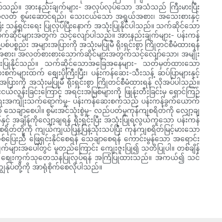
ျော်သည်။ အားနည်းချက်များ- အလုပ်လုပ်သော အသံသည် ကြီးမားပြီး
အလယ်အလတ် စွမ်းဆောင်ရည်၊ သေးငယ်သော အရွယ်အစား၊ အသေးစားနှင့်
း သန့်ရှင်းရေး ပြုလုပ်ပြီးနောက် အသုံးပြုနိုင်ပါသည်။ သက်ဆိုင်သော
ာက်ဆိုင်များအတွက် သင့်လျော်ပါသည်။ အားနည်းချက်များ- ပန်းကန်
်ပစ္စည်း အများအပြားကို အသုံးမပြုမီ ရိုးရှင်းစွာ ကြိုတင်စီမံထားရန်
ယ်အစား၊ အလတ်စားစားသောက်ဆိုင်များအတွက်သင့်လျော်သော၊ အမျိုး
က်အသုံးပြုနိုင်သည်။ သက်ဆိုင်သောအခြေအနေများ- သတ်မှတ်ထားသော
ျားထက် စျေးပိုကြီးပြီး၊ ပန်းကန်ဆေး-သီးသန့် ဆပ်ပြာများနှင့်
ားကို အသုံးမပြုမီ ရိုးရှင်းစွာ ကြိုတင်စီမံထားရန် လိုအပ်ပါသည်။
်းခြင်းကြောင့် အရင်းအမြစ်များကို ဖြုန်းတီးခြင်းမှ ရှောင်ကြဉ်
းရေးအကျိုးသက်ရောက်မှု- ပန်းကန်ဆေးစက်သည် ပန်းကန်ခွက်ယောက်
ကို သေချာစေပါ။ စွမ်းအင်သုံးစွဲမှု- လည်ပတ်မှုကုန်ကျစရိတ်ကို လျှော့ချ
 အချိန်ကိုလျှော့ချရန် ရိုးရှင်းပြီး အသုံးပြုရလွယ်ကူသော ပန်းကန်
တ်တို့ကို ကျယ်ကျယ်ပြန့်ပြန့်သုံးသပ်ပြီး ကုန်ကျစရိတ်မြင့်မားသော
တစ်ပြေးညီ ဖြေရှင်းနိုင်စေရန် သေချာစေရန် ကောင်းမွန်သော အရောင်း
်များအပေါ်တွင် မူတည်ကြောင်း ကျေးဇူးပြု၍ သတိပြုပါ။ တစ်ချိန်
သို့မဟုတ် စျေးကွက်သုတေသနပြုလုပ်ရန် အကြံပြုထားသည်။ အကယ်၍ သင်
ွန်ုပ်တို့ကို အာရုံစိုက်စေလိုပါသည်။