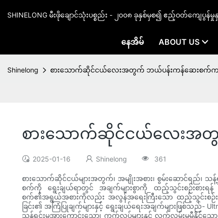
SHINELONG မီးဖိုချောင်သုံးပစ္စည်း - ၂၀၀၈ ခုနှစ်မှစ၍ ဧည့်ဝတ်ကျေပွန်မှု
နေအိမ်
ABOUT US
Shinelong
စားသောက်ဆိုင်ငယ်လေးအတွက် ဘယ်ပန်းကန်ဆေးစက်က ပ
စားသောက်ဆိုင်ငယ်လေးအတွ
2025-01-16
Shinelong
361
စားသောက်ဆိုင်ငယ်များအတွက်၊ အမျိုးအစား၊ စွမ်းဆောင်ရည်၊ သန့်
စက်ကို ရွေးချယ်ရာတွင် အချက်များစွာကို ထည့်သွင်းစဉ်းစားရ
စက်၏အရွယ်အစားကိုလည်း အလွန်အရေးကြီးသော ထည့်သွင်းစဉ်းစာ
ခြင်း၏ အကြံပြုချက်များနှင့် ရွေးချယ်ရေးအချက်များဖြစ်သည်- Ultr
သန့်ရှင်းမှုအားကောင်းသော၊ ကွက်လပ်များနှင့် လက်လှမ်းမမီနိုင်သေ