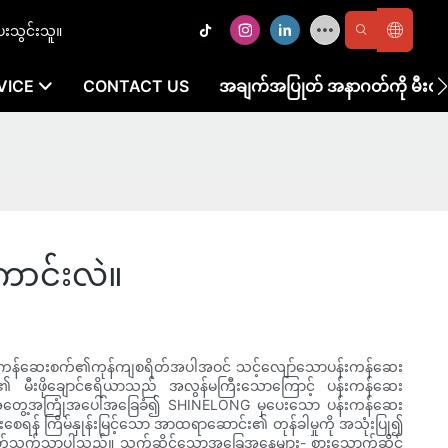
ေးသွင်းသူ။
VICE
CONTACT US
အချက်အပြုတ် အနာဂတ်ကို မီးထို
ာင်းလဲ။
င့် ပန်းကန်ဆေးစက်၏ကုန်ကျစရိတ်အပါအဝင် သင့်လျော်သောပန်းကန်ဆေး
စု၏ မီးဖိုချောင်ဧရိယာသည် အလွန်မကြီးသောကြောင့် ပန်းကန်ဆေး
င်အတွေ့အကြုံအပေါ်အခြေခံ၍ SHINELONG မှပေးသော ပန်းကန်ဆေး
းစေရန် ကြိမ်နှုန်းမြင့်သော အာထရာဆောင်း၏ တုန်ခါမှုကို အသုံးပြု၍
ံးစွဲမှုစရိတ်သက်သာပါသည်။ သက်ဆိုင်သောအခြေအနေများ- စားသောက်ဆိုင်