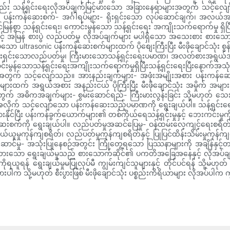
ည်း သန့်ရှင်းရေးလိုအပ်ချက်မြင့်မားသော အခြားနေရာများအတွက် သင့်လ
အစား ပန်းကန်ဆေးစက်- အင်္ဂါရပ်များ- ရိုးရှင်းသော လုပ်ဆောင်ချက်၊ 
စွာ သန့်ရှင်းရေး၊ ကောင်းမွန်သော သန့်ရှင်းရေး အကျိုးသက်ရောက်မှု ရှိပြီ
င့် အမြန် စားပွဲ လည်ပတ်မှု လိုအပ်ချက်များ မပါရှိသော အသေးစား စားသေ
ltrasonic ပန်းကန်ဆေးစက်များထက် ပိုစျေးကြီးပြီး မီးဖိုချောင်သုံး စွန့်ပစ
 ရိုးရှင်းသောလည်ပတ်မှု၊ ကြီးမားသောသန့်ရှင်းရေးပမာဏ၊ အလတ်စားအရွ
်းမွန်သောသန့်ရှင်းရေးအကျိုးသက်ရောက်မှုရှိပြီးသန့်ရှင်းရေးပြီးနော
က် သင့်လျော်သည်။ အားနည်းချက်များ- အဖုံးအမျိုးအစား ပန်းကန်ဆေးစက်မ
က် အရွယ်အစား အနည်းငယ် ပိုကြီးပြီး မီးဖိုချောင်သုံး အမှိုက် အများအပြ
အဓိကအချက်များ- စွမ်းဆောင်ရည်- ကြီးမားလွန်းခြင်း သို့မဟုတ် သေးငယ်လွန
အလိုက် သင့်လျော်သော ပန်းကန်ဆေးသည့်ပမာဏကို ရွေးချယ်ပါ။ သန့်ရှင်
ှားနိုင်ပြီး ပန်းကန်ခွက်ယောက်များ၏ တစ်ကိုယ်ရေသန့်ရှင်းမှုနှင့် ဘေးကင်းမှု
းစက်ကို ရွေးချယ်ပါ။ လည်ပတ်မှုအဆင်ပြေမှု- ဝန်ထမ်းလေ့ကျင့်ရေးစရိတ်နှင့်
ုကုန်ကျစရိတ်၊ လည်ပတ်မှုကုန်ကျစရိတ်နှင့် ပြုပြင်ထိန်းသိမ်းမှုကုန်ကျစရိ
ောင်မှု- အသုံးပြုနေစဉ်အတွင်း ကြုံတွေ့ရသော ပြဿနာများကို အချိန်နှင့်
တ်ထားသော ရွေးချယ်မှုသည် စားသောက်ဆိုင်၏ ပကတိအခြေအနေနှင့် လိုအပ်ချက
ိုရယူရန် ရွေးချယ်မှုမပြုလုပ်မီ ကျွမ်းကျင်သူများနှင့် တိုင်ပင်ရန် 
းပါက သို့မဟုတ် စီးပွားဖြစ် မီးဖိုချောင်သုံး ပစ္စည်းကိရိယာများ လိုအပ်ပါက ကျ