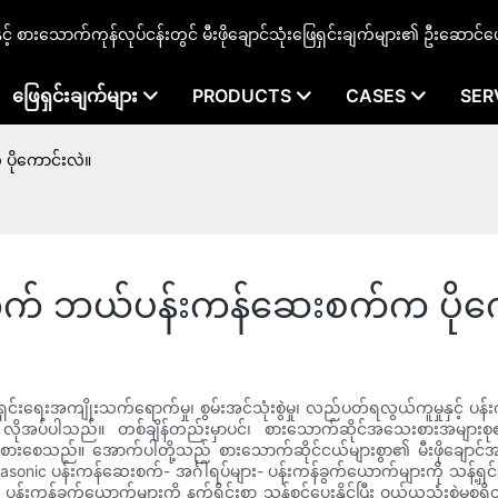
နှင့် စားသောက်ကုန်လုပ်ငန်းတွင် မီးဖိုချောင်သုံးဖြေရှင်းချက်များ၏ ဦးဆောင်ပ
ဖြေရှင်းချက်များ
PRODUCTS
CASES
SER
ိုကောင်းလဲ။
က် ဘယ်ပန်းကန်ဆေးစက်က ပိုကေ
ရှင်းရေးအကျိုးသက်ရောက်မှု၊ စွမ်းအင်သုံးစွဲမှု၊ လည်ပတ်ရလွယ်ကူမှုနှ
န် လိုအပ်ပါသည်။ တစ်ချိန်တည်းမှာပင်၊ စားသောက်ဆိုင်အသေးစားအများ
းစေသည်။ အောက်ပါတို့သည် စားသောက်ဆိုင်ငယ်များစွာ၏ မီးဖိုချော
asonic ပန်းကန်ဆေးစက်- အင်္ဂါရပ်များ- ပန်းကန်ခွက်ယောက်များကို သန့်ရှင်
ာ ပန်းကန်ခွက်ယောက်များကို နက်ရှိုင်းစွာ သန့်စင်ပေးနိုင်ပြီး ဝယ်ယူသု