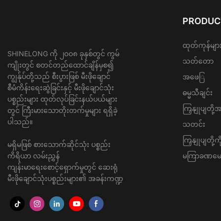
PRODUC
ထုတ်ကုန်မျာ
SHINELONG ကို ၂၀၀၈ ခုနှစ်တွင် ကွမ်
သတ်တော
ကျိုးတွင် စတင်တည်ထောင်ချိန်မှစ၍
ကျွန်ုပ်တို့သည် စီးပွားဖြစ် မီးဖိုချောင်
အဖေြ
စီမံကိန်းရေးဆွဲခြင်းနှင့် မီးဖိုချောင်သုံး
ဓမ္မသီချင်း
ပစ္စည်းများ ထုတ်လုပ်ခြင်းနယ်ပယ်များ
ကြှနျုပျတို့
တွင် ကြီးမားသောတိုးတက်မှုများ ရရှိခဲ့
ပါသည်။
သတင်း
ကြှနျုပျတို
မရှိမဖြစ် စားသောက်ဆိုင်သုံး ပစ္စည်း
ကိရိယာ လမ်းညွှန်
မကြာခဏမေးလ
ကျန်းမာရေးစောင့်ရှောက်မှုတွင် ဆေးရုံ
မီးဖိုချောင်သုံးပစ္စည်းများ၏ အခန်းကဏ္ဍ