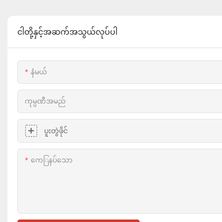
ငါတို့နှင့်အဆက်အသွယ်လုပ်ပါ
နံမယ်
ကုမ္ပဏီအမည်
ပူးတွဲဖိုင်
ကေြနပ်သော