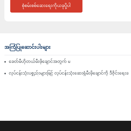
စုံစမ်းစစ်ဆေးရေးကိုယခုပို့ပါ
အကြံပြုဆောင်းပါးများ
ခေတ်မီဟိုတယ်မီးဖိုချောင်အတွက် မရှိမဖြစ် လုပ်ငန်းသုံး ဟင်းချက်ကိရ
လုပ်ငန်းသုံးပစ္စည်းများဖြင့် လုပ်ငန်းသုံးဆေးရုံမီးဖိုချောင်ကို ဒီဇိုင်းရေးဆ