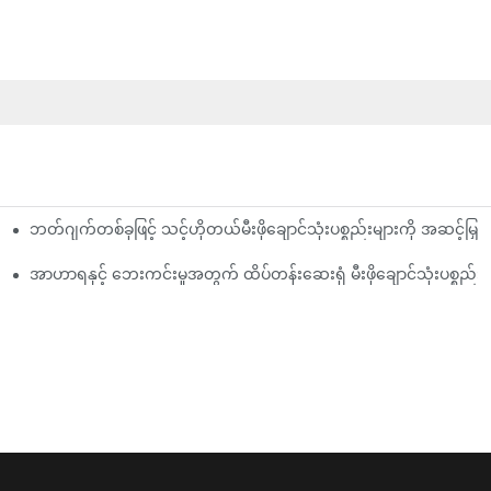
ဘတ်ဂျက်တစ်ခုဖြင့် သင့်ဟိုတယ်မီးဖိုချောင်သုံးပစ္စည်းများကို အဆင့်မြှင
ိယာ
ွဲနည်း
အာဟာရနှင့် ဘေးကင်းမှုအတွက် ထိပ်တန်းဆေးရုံ မီးဖိုချောင်သုံးပစ္စည်း