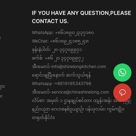
IF YOU HAVE ANY QUESTION,PLEASE
CONTACT US.
WhatsApp: +၈၆၁၈၉၀၂၃၃၇၁၈၀
း
WeChat: +၈၆၁၈၉၂၄၁၈၅၂၄၈
ဖုန်းနံပါတ်: ၂၀-၃၄၇၀၉၉၇၁
ဖက်စ်: +၈၆ ၂၀ ၃၄၇၀၉၉၇၂
အီးမေးလ်-
info@shinelongkitchen.com
ရောင်းချပြီးနောက် ဆက်သွယ်ရန်
Whatsapp :+8619195343796
ျား
အီးမေးလ်-
service@chinashinelong.com
ား
လိပ်စာ: အမှတ် ၁ ဌာနချုပ်စင်တာ၊ ထျန်းအန်း အဆင့်မြင့်
နည်းပညာ ဂေဟစနစ်ဥယျာဉ်၊ ပန်ယုလမ်း၊ ကွမ်ကျိုး၊
တရုတ်နိုင်ငံ။