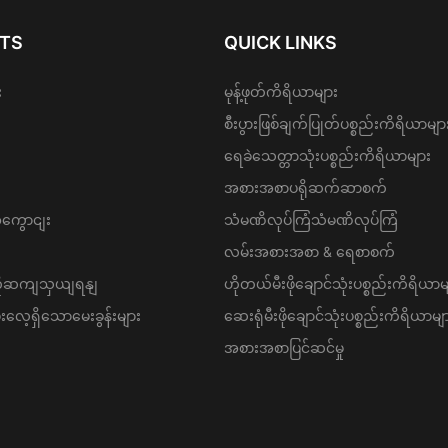
TS
QUICK LINKS
း
မုန့်ဖုတ်ကိရိယာများ
စီးပွားဖြစ်ချက်ပြုတ်ပစ္စည်းကိရိယာမျာ
ရေခဲသေတ္တာသုံးပစ္စည်းကိရိယာများ
အစားအစာပရိုဆက်ဆာစက်
အကွောငျး
သံမဏိလုပ်ကြံသံမဏိလုပ်ကြံ
လမ်းအစားအစာ & ရေစာစက်
့ကိုဆကျသှယျရနျ
ဟိုတယ်မီးဖိုချောင်သုံးပစ္စည်းကိရိယာမ
ေ့ရှိသောမေးခွန်းများ
ဆေးရုံမီးဖိုချောင်သုံးပစ္စည်းကိရိယာမျ
အစားအစာပြင်ဆင်မှု