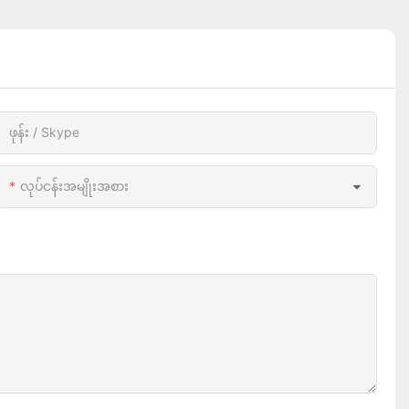
ဖုန်း / Skype
လုပ်ငန်းအမျိုးအစား