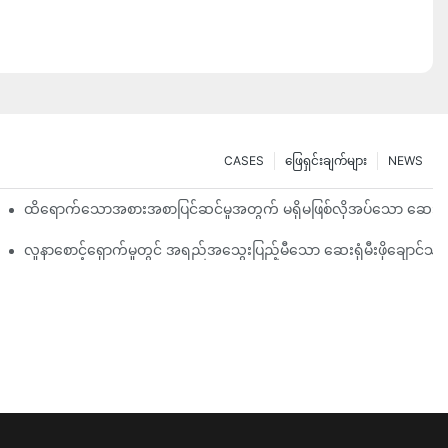
CASES
ဖြေရှင်းချက်များ
NEWS
့်တင်နည်း
ထိရောက်သောအစားအစာပြင်ဆင်မှုအတွက် မရှိမဖြစ်လိုအပ်သော ဆေးရုံမီးဖိ
လူနာစောင့်ရှောက်မှုတွင် အရည်အသွေးပြည့်မီသော ဆေးရုံမီးဖိုချောင်သုံ