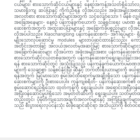
ငယ်များ၊ စားသောက်ဆိုင်ငယ်များနှင့် နေရာအကန့်အသတ်ရှိသော်လ
သမားရိုးကျ ဆပ်ပြာနှင့် ကိုက်ညီရန် လိုအပ်သည်။ အဖုံးအမျိုး
အလတ်စား စားသောက်ဆိုင်များအတွက် သင့်လျော်သော၊ 1 မိနစ် လျှင်မြန်
အခြေအနေများ- နေ့စဉ် ပန်းကန်ခွက်ယောက် သန့်ရှင်းရေး ပမာဏ နှ
ဆေးစက်အတွက် အထူးဆပ်ပြာများနှင့် အခြောက်ခံပစ္စည်းများ လိုအပ်သော u
လိုအပ်ပါသည်။ Xiaochanglong ပန်းကန်ဆေးစက်- အင်္ဂါရပ်များ-
မျိုးသောလုပ်ဆောင်မှု modules များတပ်ဆင်ထားနိုင်သည်၊ ကောင
အတိုင်းအတာဖြင့် အလယ်အလတ်မှအဆင့်မြင့် စားသောက်ဆိုင်များအတွ
အခြောက်ခံဆေးများ လိုအပ်ကာ အဖုံးအမျိုးအစား ပန်းကန်ဆေးစက်များထ
စားသောက်ဆိုင်ငယ်တစ်ခုအတွက် ပန်းကန်ဆေးစက်ရွေးချယ်ခြင်းအတွက် 
ရန် စားသောက်ဆိုင်တွင် အသုံးပြုသည့် ပန်းကန်ခွက်ယောက်ပမာဏ
များကို သေချာစွာ သန့်စင်နိုင်ပြီး ဆီနှင့် ဘက်တီးရီးယားများကို ဖယ်ရ
ရန်အတွက် မြင့်မားသော စွမ်းအင်ထိရောက်မှုအချိုးရှိသော ပန်းကန်ဆေ
ဆေးစက်များကို ဦးစားပေးပါ။ ကုန်ကျစရိတ်- ပန်းကန်ဆေးစက်၏ ဝယ်ယူမှ
စွမ်းဆောင်ရည်ရှိသော ထုတ်ကုန်ကို ရွေးချယ်ပါ။ အရောင်းအပြီးဝန်ဆ
အပြီးဝန်ဆောင်မှုပါရှိသော အမှတ်တံဆိပ်ကို ရွေးချယ်ပါ။ သတ်မှ
တည်းတွင်၊ ပိုမိုတိကျသောအချက်အလက်များနှင့် အကြံပြုချက်များက
သည် စီးပွားရေးလုပ်ငန်းသုံး မီးဖိုချောင်ဆိုင်ရာ အသိပညာကို စိတ်ဝင်စာ