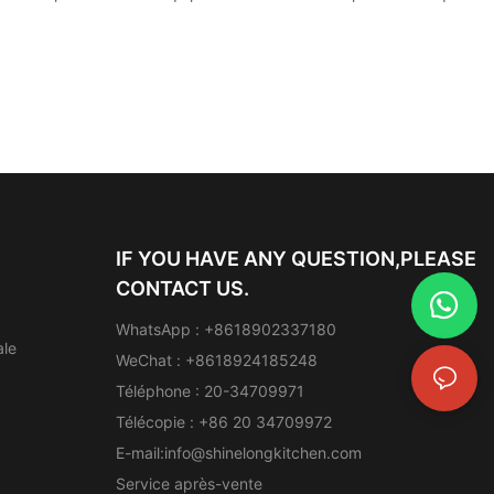
IF YOU HAVE ANY QUESTION,PLEASE
CONTACT US.
WhatsApp : +8618902337180
ale
WeChat : +8618924185248
Téléphone : 20-34709971
Télécopie : +86 20 34709972
E-mail:
info@shinelongkitchen.com
Service après-vente