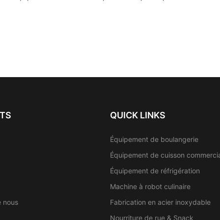
TS
QUICK LINKS
Équipement de boulangerie
Équipement de cuisson commerci
Équipement de réfrigération
Machine à robot culinaire
e nous
Fabrication en acier inoxydable
Nourriture de rue & Snack