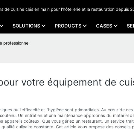
de cuisine clés en main pour l'hôtellerie et la restauration depuis 2
SOLUTIONS
PRODUCTS
CASES
SE
e professionnel
pour votre équipement de cui
ues où l'efficacité et l'hygiène sont primordiales. Au cœur de ces c
soutenu. Un entretien et une maintenance appropriés du matériel d
s appareils coûteux. Que vous gériez un restaurant, un service trait
qualité culinaire constante. Cet article vous propose des conseils 