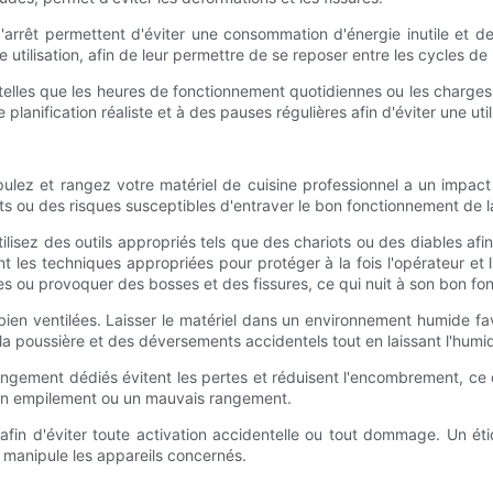
arrêt permettent d'éviter une consommation d'énergie inutile et de
te utilisation, afin de leur permettre de se reposer entre les cycles d
— telles que les heures de fonctionnement quotidiennes ou les charg
planification réaliste et à des pauses régulières afin d'éviter une uti
pulez et rangez votre matériel de cuisine professionnel a un impact
 ou des risques susceptibles d'entraver le bon fonctionnement de la
isez des outils appropriés tels que des chariots ou des diables afi
nt les techniques appropriées pour protéger à la fois l'opérateur e
s ou provoquer des bosses et des fissures, ce qui nuit à son bon fo
en ventilées. Laisser le matériel dans un environnement humide favo
a poussière et des déversements accidentels tout en laissant l'humid
ngement dédiés évitent les pertes et réduisent l'encombrement, ce qu
 un empilement ou un mauvais rangement.
és afin d'éviter toute activation accidentelle ou tout dommage. Un ét
é manipule les appareils concernés.