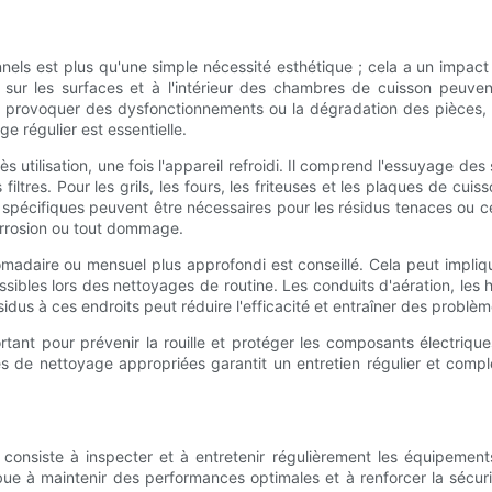
ls est plus qu'une simple nécessité esthétique ; cela a un impact di
sés sur les surfaces et à l'intérieur des chambres de cuisson peuve
ut provoquer des dysfonctionnements ou la dégradation des pièces
 régulier est essentielle.
utilisation, une fois l'appareil refroidi. Il comprend l'essuyage des s
s filtres. Pour les grils, les fours, les friteuses et les plaques de cu
spécifiques peuvent être nécessaires pour les résidus tenaces ou cert
corrosion ou tout dommage.
domadaire ou mensuel plus approfondi est conseillé. Cela peut impl
sibles lors des nettoyages de routine. Les conduits d'aération, les 
idus à ces endroits peut réduire l'efficacité et entraîner des problèm
tant pour prévenir la rouille et protéger les composants électriqu
de nettoyage appropriées garantit un entretien régulier et complet,
consiste à inspecter et à entretenir régulièrement les équipement
ribue à maintenir des performances optimales et à renforcer la sécu