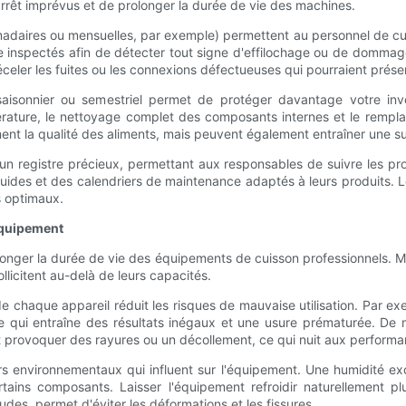
rrêt imprévus et de prolonger la durée de vie des machines.
adaires ou mensuelles, par exemple) permettent au personnel de cuisi
re inspectés afin de détecter tout signe d'effilochage ou de dommage 
celer les fuites ou les connexions défectueuses qui pourraient prése
 saisonnier ou semestriel permet de protéger davantage votre inv
ature, le nettoyage complet des composants internes et le rempla
nt la qualité des aliments, mais peuvent également entraîner une 
 registre précieux, permettant aux responsables de suivre les pro
guides et des calendriers de maintenance adaptés à leurs produits.
s optimaux.
'équipement
rolonger la durée de vie des équipements de cuisson professionnels
ollicitent au-delà de leurs capacités.
 de chaque appareil réduit les risques de mauvaise utilisation. Par 
e qui entraîne des résultats inégaux et une usure prématurée. De m
provoquer des rayures ou un décollement, ce qui nuit aux performance
s environnementaux qui influent sur l'équipement. Une humidité exc
rtains composants. Laisser l'équipement refroidir naturellement
des, permet d'éviter les déformations et les fissures.