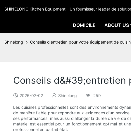
SHINELONG Kitchen Equipment - Un fournisseur leader de solutions 
DOMICILE
ABOUT US
Shinelong
Conseils d'entretien pour votre équipement de cuisin
Conseils d&#39;entretien 
2026-02-02
Shinelong
259
Les cuisines professionnelles sont des environnements dynamiq
de manière fiable pour répondre aux exigences d'un service 
ses performances, mais aussi d'allonger la durée de vie de ce
matériel est essentiel pour un fonctionnement optimal et une 
professionnel en parfait état.