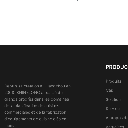
PRODUC
Produits
Depuis sa création à Guangzhou en
Cas
2008, SHINELONG a réalisé de
grands progrès dans les domaines
Solution
de la planification de cuisines
Service
commerciales et de la fabrication
À propos d
d'équipements de cuisine clés en
main.
Actualités