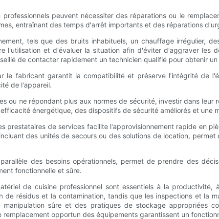
 professionnels peuvent nécessiter des réparations ou le remplac
èmes, entraînant des temps d'arrêt importants et des réparations d'u
nement, tels que des bruits inhabituels, un chauffage irrégulier, 
e l'utilisation et d'évaluer la situation afin d'éviter d'aggraver l
illé de contacter rapidement un technicien qualifié pour obtenir un 
le fabricant garantit la compatibilité et préserve l'intégrité de l
ité de l'appareil.
tes ou ne répondant plus aux normes de sécurité, investir dans leur
efficacité énergétique, des dispositifs de sécurité améliorés et une 
s prestataires de services facilite l'approvisionnement rapide en piè
ncluant des unités de secours ou des solutions de location, permet d'
n parallèle des besoins opérationnels, permet de prendre des déci
ent fonctionnelle et sûre.
ériel de cuisine professionnel sont essentiels à la productivité, à
on de résidus et la contamination, tandis que les inspections et l
une manipulation sûre et des pratiques de stockage appropriées c
t le remplacement opportun des équipements garantissent un fonctio