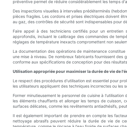
préventive permet de réduire considérablement les temps d'a
Des inspections visuelles à intervalles prédéterminés (hebdom
pièces fragiles. Les cordons et prises électriques doivent êt
au gaz, des contrôles de sécurité sont indispensables pour dé
Faire appel à des techniciens certifiés pour un entretien
approfondis, incluant le calibrage des commandes de tempér
réglages de température inexacts compromettent non seuleme
La documentation des opérations de maintenance constitue un
une mise à niveau. De nombreux fabricants fournissent des 
conforme aux spécifications de conception pour des résultat
Utilisation appropriée pour maximiser la durée de vie de l
Le respect des procédures d'utilisation est essentiel pour p
les utilisateurs appliquent des techniques incorrectes ou les s
Former minutieusement le personnel de cuisine à l'utilisation
les éléments chauffants et allonger les temps de cuisson, c
surfaces délicates, comme les revêtements antiadhésifs, peut 
Il est également important de prendre en compte les facteur
nettoyage abrasifs peuvent réduire la durée de vie de ce
température, comme le rinçage à l'eau froide de surfaces chau