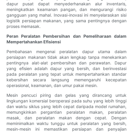
dapur pusat dapat menyederhanakan alur inventaris,
meningkatkan keamanan pangan, dan mengurangi risiko
gangguan yang mahal. Inovasi-inovasi ini menyelaraskan sisi
logistik persiapan makanan, yang sama pentingnya dengan
proses memasak.
Peran Peralatan Pembersihan dan Pemeliharaan dalam
Mempertahankan Efisiensi
Pembahasan mengenai peralatan dapur utama dalam
persiapan makanan tidak akan lengkap tanpa menekankan
pentingnya alat-alat pembersihan dan perawatan. Dapur
yang efisien adalah dapur yang bersih, dan berinvestasi
pada peralatan yang tepat untuk mempertahankan standar
kebersihan secara langsung memengaruhi kecepatan
operasional, keamanan, dan umur pakai mesin.
Mesin pencuci piring dan gelas yang dirancang untuk
lingkungan komersial beroperasi pada suhu yang lebih tinggi
dan waktu siklus yang lebih cepat daripada model rumahan,
memungkinkan pergantian peralatan makan, peralatan
masak, dan peralatan makan dengan cepat. Dengan
meminimalkan waktu tunggu untuk peralatan yang bersih,
mesin-mesin ini memastikan persiapan dan penyajian