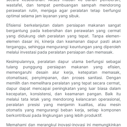
wastafel, dan tempat pembuangan sampah mendorong
perawatan rutin, menjaga agar peralatan tetap berfungsi
optimal selama jam layanan yang sibuk.
Efisiensi berkelanjutan dalam persiapan makanan sangat
bergantung pada kebersihan dan perawatan yang cermat
yang didukung oleh peralatan yang tepat. Tanpa elemen-
elemen dasar ini, kinerja dan keamanan dapur pasti akan
terganggu, sehingga mengurangi keuntungan yang diperoleh
melalui investasi pada peralatan persiapan dan memasak.
Kesimpulannya, peralatan dapur utama berfungsi sebagai
tulang punggung persiapan makanan yang efisien,
memengaruhi desain alur kerja, ketepatan memasak,
otomatisasi, penyimpanan, dan proses sanitasi. Dengan
memilih dan memelihara peralatan yang tepat secara cermat,
dapur dapat mencapai peningkatan yang luar biasa dalam
kecepatan, konsistensi, dan keamanan pangan. Baik itu
melalui tata letak yang mendorong kelancaran operasional,
peralatan presisi yang menjamin kualitas, atau mesin
otomatis yang mengurangi beban kerja, setiap komponen
berkontribusi pada lingkungan yang lebih produktif.
Memahami dan merangkul inovasi-inovasi ini memungkinkan