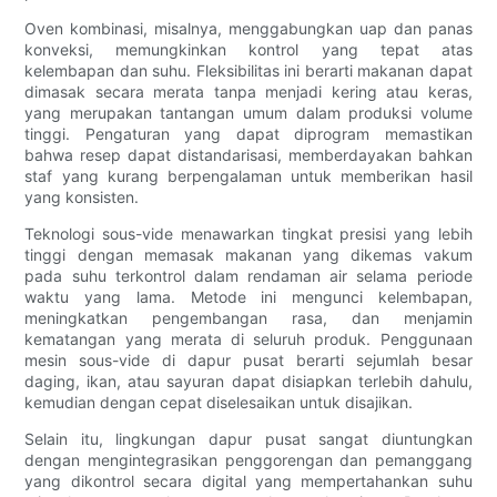
Oven kombinasi, misalnya, menggabungkan uap dan panas
konveksi, memungkinkan kontrol yang tepat atas
kelembapan dan suhu. Fleksibilitas ini berarti makanan dapat
dimasak secara merata tanpa menjadi kering atau keras,
yang merupakan tantangan umum dalam produksi volume
tinggi. Pengaturan yang dapat diprogram memastikan
bahwa resep dapat distandarisasi, memberdayakan bahkan
staf yang kurang berpengalaman untuk memberikan hasil
yang konsisten.
Teknologi sous-vide menawarkan tingkat presisi yang lebih
tinggi dengan memasak makanan yang dikemas vakum
pada suhu terkontrol dalam rendaman air selama periode
waktu yang lama. Metode ini mengunci kelembapan,
meningkatkan pengembangan rasa, dan menjamin
kematangan yang merata di seluruh produk. Penggunaan
mesin sous-vide di dapur pusat berarti sejumlah besar
daging, ikan, atau sayuran dapat disiapkan terlebih dahulu,
kemudian dengan cepat diselesaikan untuk disajikan.
Selain itu, lingkungan dapur pusat sangat diuntungkan
dengan mengintegrasikan penggorengan dan pemanggang
yang dikontrol secara digital yang mempertahankan suhu