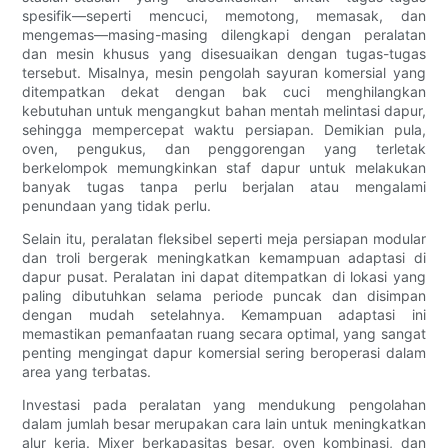
spesifik—seperti mencuci, memotong, memasak, dan
mengemas—masing-masing dilengkapi dengan peralatan
dan mesin khusus yang disesuaikan dengan tugas-tugas
tersebut. Misalnya, mesin pengolah sayuran komersial yang
ditempatkan dekat dengan bak cuci menghilangkan
kebutuhan untuk mengangkut bahan mentah melintasi dapur,
sehingga mempercepat waktu persiapan. Demikian pula,
oven, pengukus, dan penggorengan yang terletak
berkelompok memungkinkan staf dapur untuk melakukan
banyak tugas tanpa perlu berjalan atau mengalami
penundaan yang tidak perlu.
Selain itu, peralatan fleksibel seperti meja persiapan modular
dan troli bergerak meningkatkan kemampuan adaptasi di
dapur pusat. Peralatan ini dapat ditempatkan di lokasi yang
paling dibutuhkan selama periode puncak dan disimpan
dengan mudah setelahnya. Kemampuan adaptasi ini
memastikan pemanfaatan ruang secara optimal, yang sangat
penting mengingat dapur komersial sering beroperasi dalam
area yang terbatas.
Investasi pada peralatan yang mendukung pengolahan
dalam jumlah besar merupakan cara lain untuk meningkatkan
alur kerja. Mixer berkapasitas besar, oven kombinasi, dan