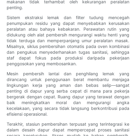
makanan tidak terhambat oleh kekurangan peralatan
penting.
Sistem ekstraksi lemak dan filter tudung mencegah
penumpukan residu yang dapat menyebabkan kerusakan
peralatan atau bahaya kebakaran. Perawatan rutin yang
didukung oleh alat pembersih mengurangi waktu henti yang
tidak terduga dan memperpanjang umur peralatan masak.
Misalnya, siklus pembersihan otomatis pada oven kombinasi
dan pengukus menyederhanakan tugas sanitasi, sehingga
staf dapat fokus pada produksi daripada pekerjaan
penggosokan yang membosankan.
Mesin pembersih lantai dan penghilang lemak yang
dirancang untuk penggunaan berat membantu menjaga
lingkungan kerja yang aman dan bebas selip—sangat
penting di dapur yang serba cepat di mana para pekerja
bergerak dengan cepat. Ruang dapur yang terawat dengan
baik meningkatkan moral dan mengurangi angka
kecelakaan, yang secara tidak langsung berkontribusi pada
efisiensi operasional.
Terakhir, stasiun pembersihan terpusat yang terintegrasi ke
dalam desain dapur dapat mempercepat proses sanitasi
secara keseluruhan. Akses mudah ke bahan pembersih,