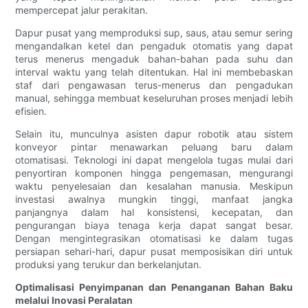
mempercepat jalur perakitan.
Dapur pusat yang memproduksi sup, saus, atau semur sering
mengandalkan ketel dan pengaduk otomatis yang dapat
terus menerus mengaduk bahan-bahan pada suhu dan
interval waktu yang telah ditentukan. Hal ini membebaskan
staf dari pengawasan terus-menerus dan pengadukan
manual, sehingga membuat keseluruhan proses menjadi lebih
efisien.
Selain itu, munculnya asisten dapur robotik atau sistem
konveyor pintar menawarkan peluang baru dalam
otomatisasi. Teknologi ini dapat mengelola tugas mulai dari
penyortiran komponen hingga pengemasan, mengurangi
waktu penyelesaian dan kesalahan manusia. Meskipun
investasi awalnya mungkin tinggi, manfaat jangka
panjangnya dalam hal konsistensi, kecepatan, dan
pengurangan biaya tenaga kerja dapat sangat besar.
Dengan mengintegrasikan otomatisasi ke dalam tugas
persiapan sehari-hari, dapur pusat memposisikan diri untuk
produksi yang terukur dan berkelanjutan.
Optimalisasi Penyimpanan dan Penanganan Bahan Baku
melalui Inovasi Peralatan