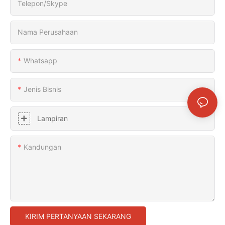
Telepon/Skype
Nama Perusahaan
Whatsapp
Jenis Bisnis
Lampiran
Kandungan
KIRIM PERTANYAAN SEKARANG