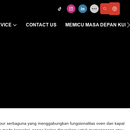
VICE
CONTACT US
MEMICU MASA DEPAN KUL
 dapur serbaguna yang menggabungkan fungsionalitas oven dan kapal
m mode konveksi, panas kering digunakan untuk memanggang atau