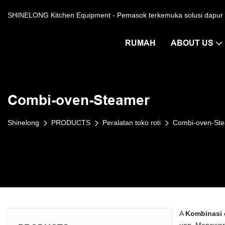
SHINELONG Kitchen Equipment - Pemasok terkemuka solusi dapur le
RUMAH
ABOUT US
Combi-oven-Steamer
Shinelong
PRODUCTS
Peralatan toko roti
Combi-oven-St
A
Kombinasi 
uap. Menawar