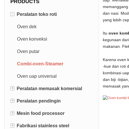
PRODUCTS
memanggang se
dan nasi. Mo
-
Peralatan toko roti
yang lebih cep
Oven dek
Itu
oven komb
Oven konveksi
kegunaan dari
makanan. Fleks
Oven putar
Karena oven k
Combi-oven-Steamer
-kue dan roti
kombinasi uap
Oven uap universal
dan biji -biji
memasak yan
+
Peralatan memasak komersial
+
Peralatan pendingin
700/900 seri
+
Mesin food processor
Jajaran memasak
Terbuka showcase
+
Fabrikasi stainless steel
Penggorengan
Pendingin bar
Mixer adonan