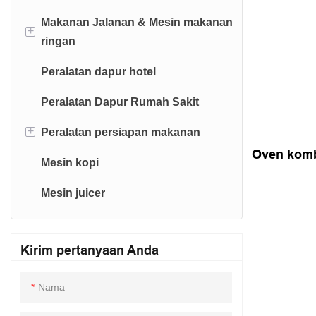
Makanan Jalanan & Mesin makanan
Bain Marie
Deli Refrigeration
Mesin Pembuat Mie
Troli stainless steel
+
ringan
Kompor gas
Jangkauan-dalam-
Mesin Dehidrat
Peralatan dapur hotel
refrigerasi/freezer
Mesin penyegel
Steamer Makanan
Peralatan Dapur Rumah Sakit
Minuman-dispenser
Mesin pencuci piring
+
Peralatan persiapan makanan
Cina-wok
Oven kombi
Mesin kopi
Pemotong Sayuran
Pasta-Cooker
Mesin juicer
Salamander
Alat panggang listrik
Kirim pertanyaan Anda
Barbekyu
Nama
Countertop-X-Serie