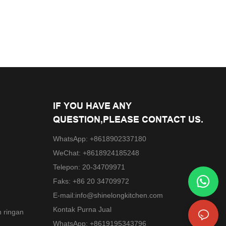
IF YOU HAVE ANY
QUESTION,PLEASE CONTACT US.
WhatsApp: +8618902337180
WeChat: +8618924185248
Telepon: 20-34709971
Faks: +86 20 34709972
E-mail:
info@shinelongkitchen.com
Kontak Purna Jual
 ringan
WhatsApp: +8619195343796