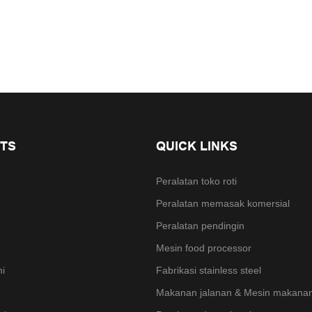
TS
QUICK LINKS
Peralatan toko roti
Peralatan memasak komersial
Peralatan pendingin
Mesin food processor
mi
Fabrikasi stainless steel
Makanan jalanan & Mesin makanan