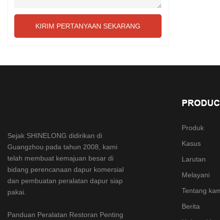
KIRIM PERTANYAAN SEKARANG
PRODUC
Produk
Sejak SHINELONG didirikan di
Kasus
Guangzhou pada tahun 2008, kami
telah membuat kemajuan besar di
Larutan
bidang perencanaan dapur komersial
Melayani
dan pembuatan peralatan dapur siap
Tentang ka
pakai.
Berita
Panduan Peralatan Restoran Penting