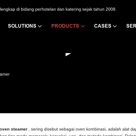
ngkap di bidang perhotelan dan katering sejak tahun 2008.
SOLUTIONS
PRODUCTS
CASES
SER
eamer
oven steamer
, sering disebut sebagai oven kombinasi, adalah alat
kan tiga mode memasak: konveksi, uap, dan metode kombinasi. Dala