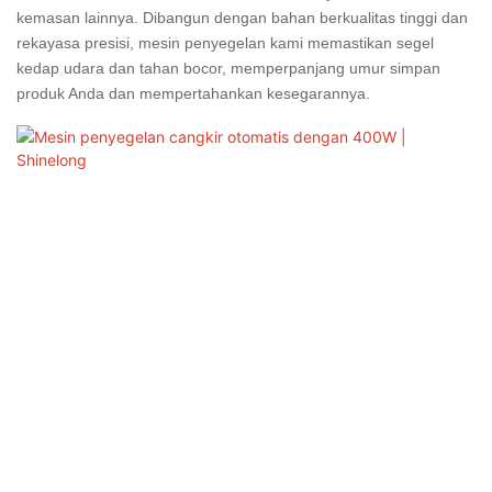
kemasan lainnya. Dibangun dengan bahan berkualitas tinggi dan
rekayasa presisi, mesin penyegelan kami memastikan segel
kedap udara dan tahan bocor, memperpanjang umur simpan
produk Anda dan mempertahankan kesegarannya.
Mesin ini mengakomodasi berbagai ukuran dan bahan cangkir
dan memiliki kontrol yang ramah pengguna dan pengaturan yang
dapat disesuaikan, menjadikannya pilihan yang serba guna untuk
bisnis minuman apa pun. Kecepatan penyegelan cepat dan
konstruksi yang tahan lama sangat ideal untuk lingkungan volume
tinggi, memastikan kinerja yang konsisten dengan downtime
minimal.
Dengan komitmen Shinelong terhadap kualitas, mesin
penyegelan kami didukung oleh dukungan komprehensif dan
layanan purna jual, memberikan ketenangan pikiran bagi bisnis di
seluruh dunia. Pilih Shinelong untuk solusi penyegelan berkinerja
tinggi yang andal yang disesuaikan dengan kebutuhan makanan
dan minuman Anda.