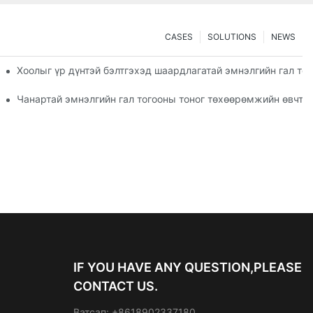
CASES
SOLUTIONS
NEWS
 хэрхэн шинэчлэх вэ
Хоолыг үр дүнтэй бэлтгэхэд шаардлагатай эмнэлгийн гал то
ны тоног төхөөрөмж
Чанартай эмнэлгийн гал тогооны тоног төхөөрөмжийн өвчтөн
IF YOU HAVE ANY QUESTION,PLEASE
CONTACT US.
Ватсап: +8618902337180