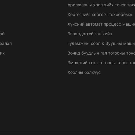
Арилжааны хоол хийх тоног тө
Хөргөгчийг хөргөгч төхөөрөмж
Хүнсний автомат процесс маши
ай
Зэвэрдэггүй ган хийц
ээлэл
Гудамжны хоол & Зуушны маши
рих
Зочид буудлын гал тогооны тон
Эмнэлгийн гал тогооны тоног т
Хоолны бэлхүүс