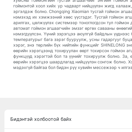
хумсны гоймонгийн тусгай агшаагчийг энгийн гоймон 
гоймонтой хоол хийх ур чадварт нийцүүлэн жигд халааж
эргэлдэж болно. Chongqing Xiaomian тусгай гоймон агшаа
нэмэхэд их хэмжээний хөөс үүсгэдэг. Тусгай гоймон агш
арилгах, цөлжүүлэх системээр тоноглогдсон тул гоймон 
автомат гоймон агшаагчийн эмзэг өргөх савааны өнөөгий
нэмэгдүүлсэн. Үүний зэрэгцээ аюулгүй байдлын үүднээс 
температурыг бага зэрэг бууруулж, усны гадаргууг буца
хэрэг, энэ төрлийн бүх нийтийн функцийг SHINELONG эн
өөрийн хэрэгцээнд тохируулан өөрт тохирсон гоймон агш
функцүүд хэрэгтэй бол та үүнийг тохируулж болно. За, 
өөрийн хэрэгцээ шаардлагад нийцүүлэн сонгож болно. Хэ
мэдэхгүй байгаа бол бидэн рүү хувийн мессежээр ч илгэ
Бидэнтэй холбоотой байх