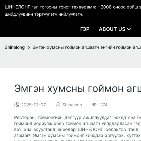
ШИНЕЛОНГ гал тогооны тоног төхөөрөмж - 2008 оноос хойш зо
шийдлүүдийн тэргүүлэгч нийлүүлэгч.
ГЭР
ABOUT US
Shinelong
Эмгэн хумсны гоймон агшаагч энгийн гоймон агш
Эмгэн хумсны гоймон агш
2025-01-07
Shinelong
274
Ресторан, гоймонгийн дэлгүүр ажиллуулдаг нөхөд янз 
гоймонд зориулж хоёр гоймон агшаагч үйлдвэрлэсэн гэдг
вэ? Энэ асуултанд өнөөдөр ШИНЕЛОНГ редактор танд эн
агшаагч Эмгэн хумсны гоймонг хийхдээ эргүүлэх, хутгах