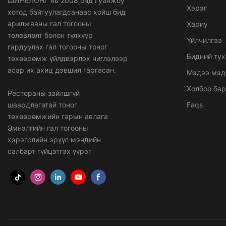
ШИНЕЛОНГ нь 2008 онд Гуанжоу
Хэрэг
хотод байгуулагдсанаас хойш бид
арилжааны гал тогооны
Хариу
төлөвлөлт болон түлхүүр
Үйлчилгээ
гардуулах гал тогооны тоног
Бидний тух
төхөөрөмж үйлдвэрлэх чиглэлээр
асар их ахиц дэвшил гаргасан.
Мэдээ мэд
Холбоо ба
Рестораны зайлшгүй
шаардлагатай тоног
Faqs
төхөөрөмжийн гарын авлага
Эмнэлгийн гал тогооны
хэрэгслийн эрүүл мэндийн
салбарт гүйцэтгэх үүрэг