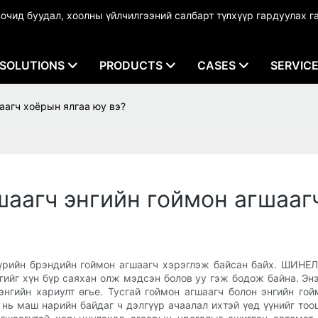
чид буудал, хоолны үйлчилгээний салбарт түлхүүр гардуулах г
SOLUTIONS
PRODUCTS
CASES
SERVIC
аагч хоёрын ялгаа юу вэ?
аагч энгийн гоймон агшаагч
бүрийн брэндийн гоймон агшаагч хэрэглэж байсан байх. ШИНЕ
ийг хүн бүр саяхан олж мэдсэн болов уу гэж бодож байна. Эн
гийн хариулт өгье. Тусгай гоймон агшаагч болон энгийн го
 нь маш нарийн байдаг ч дэлгүүр ачаалал ихтэй үед үүнийг то