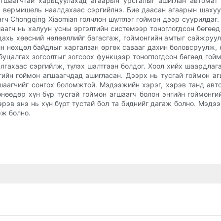
агшаагчтай харьцуулахад агаарын урсгалыг ашиглан автомат 
, вермишель наалдахаас сэргийлнэ. Бие даасан агаарын шахуу
гч Chongqing Xiaomian голчлон шүлтлэг гоймон дээр суурилдаг.
аагч нь халуун усны эргэлтийн системээр тоноглогдсон бөгөөд 
дахь хөөсний нөлөөллийг багасгаж, гоймонгийн амтыг сайжруул
н нөхцөл байдлыг харгалзан өргөх савааг дахин боловсруулж,
буцалгах зогсолтыг зогсоох функцээр тоноглогдсон бөгөөд гойм
лгахаас сэргийлж, түлэх шалтгаан болдог. Хоол хийх шаардлаг
гийн гоймон агшаагчдад ашигласан. Дээрх нь тусгай гоймон аг
аагчийг сонгох боломжтой. Мэдээжийн хэрэг, хэрэв танд авто
өнөөдөр хүн бүр тусгай гоймон агшаагч болон энгийн гоймонгий
рэв энэ нь хүн бүрт тустай бол та биднийг дагаж болно. Мэдэ
эж болно.