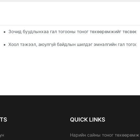
Зочид буудлынхаа гал тогооны тоног төхөөрөмжийг төсвөөр
гатай арилжааны хоол хийх тоног төхөөрөмж
 гал тогооны дизайныг хэрхэн хийх вэ
Хоол тэжээл, аюулгүй байдлын шилдэг эмнэлгийн гал тогоо
TS
QUICK LINKS
үн
Нарийн сайны тоног төхөөрөмж