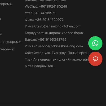
хөөрөмж
WeChat: +8618924185248
Утас: 20-34709971
н
Факс: +86 20 34709972
И-мэйл:
info@shinelongkitchen.com
Борлуулалтын дараах холбоо барих
н
Ватсап: +8619195343796
ог төхөөрөмж
И-мэйл:
service@chinashinelong.com
өхөөрөмж
Хаяг: Хятад улс, Гуанжоу, Панью өргөн чөлөө,
Тиан Ань өндөр технологийн экологийн парк, 1-
р төв байрны төв.