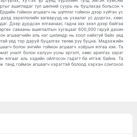
эргүүлэх, хутгах үр дүнд хүрэхийн тулд эмгэн хумсны
ргыг ашигладаг тул шөлний суурь нь буцлахаа больсон ч
 Ердийн гоймон агшаагч нь шүлтлэг гоймон дээр хүйтэн ус
дээд зэрэглэлийн загварууд нь ухаалаг ус дүүргэх, хөөс
даг. Дээр дурдсан ялгаанаас гадна зах зээл дээр байгаа
 өргөх савааны ашиглалтын хугацааг 600,000 гаруй дахин
он агшаагчийн аль нэг цилиндр нь хоол хийхгүй байх үед
атай үед тэр даруй буцалгах төлөв рүү буцна. Мэдээжийн
шаагч болон энгийн гоймон агшаагч хоёрын ялгаа юм. Та
мат уналт болон халуун усны эргэлт, хөөс арилгах зэрэг
н ялгааг аль хэдийн ойлгосон гэдэгт би итгэж байна. Та
эж танд гоймон агшаагч хэрэгтэй болоод хэрхэн сонгохоо