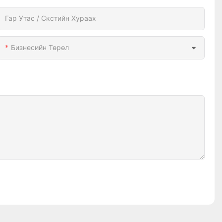
Гар Утас / Скстийн Хураах
Бизнесийн Төрөл