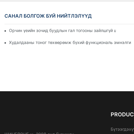
САНАЛ БОЛГОЖ БУЙ НИЙТЛЭЛҮҮД
Орчин үеийн зочид буудлын гал тогооны зайлшгүй шаардла
Худалдааны тоног төхөөрөмж бүхий функциональ эмнэлгийн
PRODUC
Бүтээгдэхү