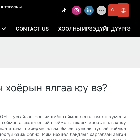
ал тогооны
E
CONTACT US
ХООЛНЫ ИРЭЭДҮЙГ ДҮҮРГЭ
 хоёрын ялгаа юу вэ?
ЛОНГ тусгайлан Чонгчингийн гоймон эсвэл эмгэн хумсны
э гоймон агшаагч энгийн гоймон агшаагч хоёрын ялгаа юу
ймон агшаагч хоёрын ялгаа Эмгэн хумсны тусгай гоймон
оцохгүй байж болно. Ийм нөхцөл байдлыг харгалзан эмгэн