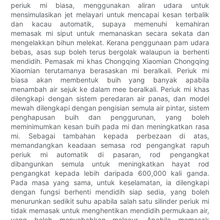
periuk mi biasa, menggunakan aliran udara untuk
mensimulasikan jet melayari untuk mencapai kesan terbalik
dan kacau automatik, supaya memenuhi kemahiran
memasak mi siput untuk memanaskan secara sekata dan
mengelakkan bihun melekat. Kerana penggunaan pam udara
bebas, asas sup boleh terus bergolak walaupun ia berhenti
mendidih. Pemasak mi khas Chongqing Xiaomian Chongqing
Xiaomian terutamanya berasaskan mi beralkali. Periuk mi
biasa akan membentuk buih yang banyak apabila
menambah air sejuk ke dalam mee beralkali. Periuk mi khas
dilengkapi dengan sistem peredaran air panas, dan model
mewah dilengkapi dengan pengisian semula air pintar, sistem
penghapusan buih dan penggurunan, yang boleh
meminimumkan kesan buih pada mi dan meningkatkan rasa
mi. Sebagai tambahan kepada perbezaan di atas,
memandangkan keadaan semasa rod pengangkat rapuh
periuk mi automatik di pasaran, rod pengangkat
dibangunkan semula untuk meningkatkan hayat rod
pengangkat kepada lebih daripada 600,000 kali ganda.
Pada masa yang sama, untuk keselamatan, ia dilengkapi
dengan fungsi berhenti mendidih siap sedia, yang boleh
menurunkan sedikit suhu apabila salah satu silinder periuk mi
tidak memasak untuk menghentikan mendidih permukaan air,
yang boleh menyebabkan melecur. Apabila memasak