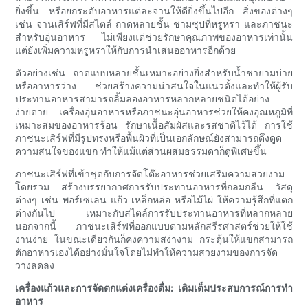
ยิ่งขึ้น หรือยกระดับอาหารแต่ละจานให้ดียิ่งขึ้นไปอีก สิ่งของต่างๆ
เช่น จานเสิร์ฟที่มีสไตล์ ถาดหลายชั้น ชามซุปที่หรูหรา และภาชนะ
สำหรับอุ่นอาหาร ไม่เพียงแต่ช่วยรักษาคุณภาพของอาหารเท่านั้น
แต่ยังเพิ่มความหรูหราให้กับการนำเสนออาหารอีกด้วย
ตัวอย่างเช่น ถาดแบบหลายชั้นเหมาะอย่างยิ่งสำหรับน้ำชายามบ่าย
หรืออาหารว่าง ช่วยสร้างความน่าสนใจในแนวตั้งและทำให้ผู้รับ
ประทานอาหารสามารถลิ้มลองอาหารหลากหลายชนิดได้อย่าง
ง่ายดาย เครื่องอุ่นอาหารหรือภาชนะอุ่นอาหารช่วยให้คงอุณหภูมิที่
เหมาะสมของอาหารร้อน รักษาเนื้อสัมผัสและรสชาติไว้ได้ การใช้
ภาชนะเสิร์ฟที่มีรูปทรงหรือพื้นผิวที่เป็นเอกลักษณ์ยังสามารถดึงดูด
ความสนใจของแขก ทำให้แม้แต่ส่วนผสมธรรมดาก็ดูพิเศษขึ้น
ภาชนะเสิร์ฟที่เข้าชุดกับการจัดโต๊ะอาหารช่วยเสริมความสวยงาม
โดยรวม สร้างบรรยากาศการรับประทานอาหารที่กลมกลืน วัสดุ
ต่างๆ เช่น พอร์เซเลน แก้ว เหล็กหล่อ หรือไม้ไผ่ ให้ความรู้สึกที่แตก
ต่างกันไป เหมาะกับสไตล์การรับประทานอาหารที่หลากหลาย
นอกจากนี้ ภาชนะเสิร์ฟที่ออกแบบตามหลักสรีรศาสตร์ช่วยให้ใช้
งานง่าย ในขณะเดียวกันก็คงความสง่างาม กระตุ้นให้แขกสามารถ
ตักอาหารเองได้อย่างมั่นใจโดยไม่ทำให้ความสวยงามของการจัด
วางลดลง
เครื่องแก้วและการจัดตกแต่งเครื่องดื่ม: เติมเต็มประสบการณ์การทำ
อาหาร