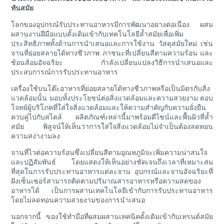
ทันสมัย
โลกของอุปกรณ์รับประทานอาหารมีการพัฒนาอย่างต่อเนื่อง ผสม
ผสานงานฝีมือแบบดั้งเดิมเข้ากับเทคโนโลยีล้ำสมัยเพื่อเพิ่ม
ประสิทธิภาพทั้งด้านการนำเสนอและการใช้งาน วัสดุสมัยใหม่ เช่น
จานที่ย่อยสลายได้ทางชีวภาพ ภาชนะที่เปลี่ยนสีตามความร้อน และ
ช้อนส้อมอัจฉริยะ กำลังเปลี่ยนแปลงวิธีการนำเสนอและ
ประสบการณ์การรับประทานอาหาร
เครื่องใช้บนโต๊ะอาหารที่ย่อยสลายได้ทางชีวภาพหรือเป็นมิตรกับสิ่ง
แวดล้อมนั้น มอบทั้งประโยชน์ต่อสิ่งแวดล้อมและความสวยงาม ตอบ
โจทย์ผู้บริโภคที่ใส่ใจสิ่งแวดล้อมและให้ความสำคัญกับความยั่งยืน
ควบคู่ไปกับสไตล์ ผลิตภัณฑ์เหล่านี้มาพร้อมดีไซน์และพื้นผิวที่ล้ำ
สมัย พิสูจน์ให้เห็นว่าการใส่ใจสิ่งแวดล้อมไม่จำเป็นต้องลดทอน
ความสง่างามลง
จานที่ไวต่อความร้อนซึ่งเปลี่ยนสีตามอุณหภูมิจะเพิ่มความน่าสนใจ
และปฏิสัมพันธ์ โดยแสดงให้เห็นอย่างชัดเจนถึงเวลาที่เหมาะสม
ที่สุดในการรับประทานอาหารแต่ละจาน อุปกรณ์และจานอัจฉริยะที่
ฝังเซ็นเซอร์สามารถติดตามปริมาณสารอาหารหรือความสดของ
อาหารได้ เป็นการผสานเทคโนโลยีเข้ากับการรับประทานอาหาร
โดยไม่ลดทอนความสวยงามของการนำเสนอ
นอกจากนี้ ของใช้ทำมือที่ผสมผสานเทคนิคดั้งเดิมเข้ากับเทรนด์สมัย