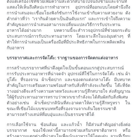
ตั้งแต่เครื่องใช้ที่ช่วยเพิ่มความสะดวกสบายไปจนถึงชามและจานที่
แสดงให้เห็นถึงศิลปะการทำอาหาร อุปกรณ์ที่ออกแบบโดยคำนึงถึง
การนำเสนอจะเชื่อมโยงฟังก์ชันการใช้งานเข้ากับความสวยงาม ดัง
คำกล่าวที่ว่า “เรากินด้วยตาเป็นอันดับแรก” และการเข้าใจถึงความ
สำคัญของการนำเสนอสามารถเปลี่ยนแปลงวิธีการรับประทาน
อาหารได้อย่างมาก บทความนี้จะสำรวจอุปกรณ์ที่ช่วยยกระดับ
ประสบการณ์การรับประทานอาหาร โดยเจาะลึกในแง่มุมต่างๆ ที่
ทำให้การนำเสนอเป็นเครื่องมือที่มีประสิทธิภาพในการเพลิดเพลิน
กับอาหาร
บรรยากาศและการจัดโต๊ะ: รากฐานของการจัดตกแต่งอาหาร
การสร้างบรรยากาศที่น่าดึงดูดใจเป็นขั้นตอนแรกสู่ประสบการณ์
การรับประทานอาหารที่น่าจดจำ อุปกรณ์ที่ใช้ในการจัดโต๊ะ เช่น ผ้า
ปูโต๊ะ ที่รองจาน ผ้าเช็ดปาก และของตกแต่งกลางโต๊ะ มีบทบาท
สำคัญในการเตรียมความพร้อมสำหรับสิ่งที่กำลังจะเกิดขึ้น โต๊ะที่จัด
วางอย่างดีจะสร้างความคาดหวังและความรู้สึกสบายใจ ส่งสัญญาณ
ให้ผู้รับประทานอาหารทราบว่าพวกเขากำลังจะได้สัมผัสกับสิ่งพิเศษ
ตัวอย่างเช่น ผ้าเช็ดปากลินินที่สะอาดตาให้ความรู้สึกหรูหรา ใน
ขณะที่เขียงไม้แบบชนบทหรือที่รองจานจากเส้นใยธรรมชาติ
สามารถสร้างเสน่ห์ที่อบอุ่นและเป็นธรรมชาติได้
การเลือกใช้จาน ช้อนส้อม และแก้วน้ำ ก็มีส่วนสำคัญอย่างยิ่งต่อ
บรรยากาศ ของใช้เหล่านี้สามารถช่วยเสริมรสชาติอาหาร หรือ
สร้างความแตกต่างที่น่าสนใจเพื่อเน้นอาหารให้โดดเด่น จานที่เรียบ