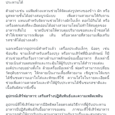
ประทานได้
ตัวอย่างเช่น แม่พิมพ์วงแหวนช่วยให้จัดแต่งรูปทรงของข้าว ผัก หรือ
มูสหลายชั้นได้อย่างสมบูรณ์แบบ เพิ่มความสวยงามให้กับจาน
อาหาร แหนบสำหรับจัดจานช่วยให้วางผักใบเล็ก ดอกไม้กินได้ หรือ
เครื่องตกแต่งที่ละเอียดอ่อนได้อย่างสวยงามโดยไม่ทำให้สมดุลของ
อาหารเสียไป ขวดบีบช่วยให้ควบคุมปริมาณซอสและน้ำซอสได้
ทำให้เชฟสามารถเพิ่มจุด เส้น หรือลวดลายที่สวยงามเพื่อเสริม
รสชาติได้อย่างลงตัว
นอกเหนือจากอุปกรณ์ทำครัวแล้ว เครื่องประดับเล็กๆ น้อยๆ เช่น
ช้อนชิม ชามเล็กสำหรับเครื่องปรุง หรือจานเสิร์ฟที่มีเอกลักษณ์ ก็มี
ส่วนช่วยเสริมเรื่องราวทางด้านภาพลักษณ์ของมื้ออาหาร สิ่งเหล่านี้
ช่วยเน้นส่วนผสมหลักและกระตุ้นให้ผู้รับประทานได้สำรวจแต่ละ
องค์ประกอบอย่างตั้งใจ ด้วยเครื่องมือเหล่านี้ พ่อครัวสามารถเปลี่ยน
วัตถุดิบธรรมดาๆ ให้กลายเป็นงานเลี้ยงที่สวยงาม เชิญชวนให้แขก
ได้ชื่นชมความเอาใจใส่และทักษะที่ใช้ ความใส่ใจในรายละเอียดนี้
ช่วยเพิ่มความคาดหวังและทำให้ผู้รับประทานได้ชื่นชมรสชาติและ
เนื้อสัมผัสมากยิ่งขึ้น
อุปกรณ์เสิร์ฟอาหาร: เสริมสร้างปฏิสัมพันธ์และความเพลิดเพลิน
อุปกรณ์ที่ใช้เสิร์ฟอาหารมีอิทธิพลโดยตรงต่อวิธีการที่ผู้รับประทาน
อาหารมีปฏิสัมพันธ์กับมื้ออาหารของตน ภาชนะที่ใช้เสิร์ฟอาหาร
สามารถทำให้การรับประทานอาหารร่วมกันราบรื่นและสนุกสนาน