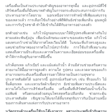
เครื่องดื่มเป็นส่วนประกอบสำคัญของอาหารทุกมื้อ และอุปกรณ์ที่ใช้
เสิร์ฟเครื่องดื่มก็มีบทบาทสำคัญในการยกระดับประสบการณ์การรับ
ประทานอาหารโดยรวม นอกเหนือจากการทำหน้าที่เพียงแค่บรรจุ
ของเหลวแล้ว การเลือกใช้แก้วอย่างพิถีพิถันยังช่วยเพิ่มกลิ่น อุณหภูมิ
และการรับรู้รสชาติ ทำให้เข้ากันได้ดีกับอาหารอย่างลงตัว
ยกตัวอย่างเช่น แก้วไวน์ถูกออกแบบมาให้มีรูปทรงที่แตกต่างกันไป
ตามแต่ละพันธุ์องุ่น เพื่อเน้นลักษณะเฉพาะของแต่ละชนิด แก้วไวน์
แดงทรงกว้างช่วยให้อากาศไหลเวียนได้ดี ในขณะที่แก้วทรงสูงและ
แคบช่วยรักษาฟองอากาศในไวน์สปาร์กลิง การใช้แก้วที่เหมาะสม
แสดงถึงความมีระดับและเคารพในความละเอียดอ่อนของเครื่องดื่ม
ทำให้การจับคู่กับอาหารดียิ่งขึ้น
แก้วค็อกเทล แก้วเบียร์ และแม้แต่แก้วน้ำ ล้วนมีส่วนช่วยเสริมความ
สวยงามให้มื้ออาหารดูลงตัว ความใส รูปทรง และลวดลายของแก้ว
สามารถยกระดับเครื่องดื่มธรรมดาให้กลายเป็นความสุขทาง
ประสาทสัมผัสได้ นอกจากนี้ อุปกรณ์เสริมต่างๆ เช่น ที่รองแก้ว ไม้
จิ้มค็อกเทล และแหวนรัดผ้าเช็ดปาก ยังช่วยเพิ่มความประณีตและ
ความใส่ใจในการเสิร์ฟเครื่องดื่ม เครื่องดื่มที่เสิร์ฟพร้อมน้ำแข็งใน
แม่พิมพ์ หรือตกแต่งด้วยสมุนไพรสดหรือเปลือกส้ม ช่วยกระตุ้น
ประสาทสัมผัส เชิญชวนให้แขกได้ลิ้มรสทุกจิบราวกับเป็นส่วนหนึ่ง
ของการเดินทางแห่งการรับประทานอาหาร
นวัตกรรมด้านเครื่องใช้บนโต๊ะอาหาร: ผสานประเพณีเข้ากับความ