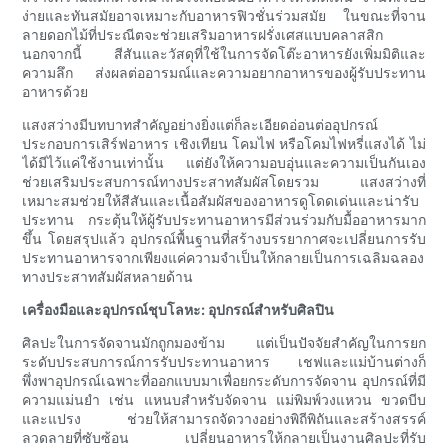
ง่ายและทันสมัยอาจเหมาะกับอาหารฟิวชั่นร่วมสมัย ในขณะที่จาน
ลายดอกไม้ที่ประณีตจะช่วยเสริมอาหารฝรั่งเศสแบบคลาสสิก
นอกจากนี้ สีสันและวัสดุที่ใช้ในการจัดโต๊ะอาหารยังเพิ่มมิติและ
ความลึก ส่งผลต่ออารมณ์และความอยากอาหารของผู้รับประทาน
อาหารด้วย
แสงสว่างมีบทบาทสำคัญอย่างยิ่งแต่ก็ละเอียดอ่อนต่ออุปกรณ์
ประกอบการเสิร์ฟอาหาร เชิงเทียน โคมไฟ หรือโคมไฟหรี่แสงได้ ไม่
ได้มีไว้แค่ใช้งานเท่านั้น แต่ยังให้ความอบอุ่นและความเป็นกันเอง
ช่วยเสริมประสบการณ์ทางประสาทสัมผัสโดยรวม แสงสว่างที่
เหมาะสมช่วยให้สีสันและเนื้อสัมผัสของอาหารดูโดดเด่นและน่ารับ
ประทาน กระตุ้นให้ผู้รับประทานอาหารมีส่วนร่วมกับมื้ออาหารมาก
ขึ้น โดยสรุปแล้ว อุปกรณ์พื้นฐานที่สร้างบรรยากาศจะเปลี่ยนการรับ
ประทานอาหารจากเพียงแค่ความจำเป็นให้กลายเป็นการเฉลิมฉลอง
ทางประสาทสัมผัสหลายด้าน
เครื่องมือและอุปกรณ์ชุบโลหะ: อุปกรณ์สำหรับศิลปิน
ศิลปะในการจัดจานมักถูกมองข้าม แต่เป็นปัจจัยสำคัญในการยก
ระดับประสบการณ์การรับประทานอาหาร เชฟและแม่บ้านต่างก็
พึ่งพาอุปกรณ์เฉพาะที่ออกแบบมาเพื่อยกระดับการจัดจาน อุปกรณ์ที่มี
ความแม่นยำ เช่น แหนบสำหรับจัดจาน แม่พิมพ์วงแหวน ขวดบีบ
และแปรง ช่วยให้สามารถจัดวางอย่างพิถีพิถันและสร้างสรรค์
ลวดลายที่ซับซ้อน เปลี่ยนอาหารให้กลายเป็นงานศิลปะที่รับ