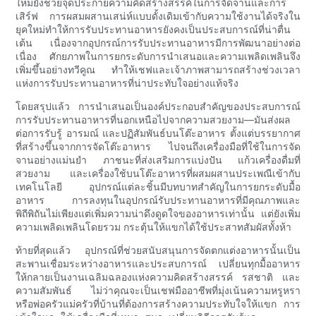
ใหม่ยังช่วยจุดประกายความคิดสร้างสรรค์ในการจัดจานและการ
เสิร์ฟ การผสมผสานเสน่ห์แบบดั้งเดิมเข้ากับความใช้งานได้จริงใน
ยุคใหม่ทำให้การรับประทานอาหารยังคงเป็นประสบการณ์ที่น่าตื่น
เต้น เนื่องจากอุปกรณ์การรับประทานอาหารมีการพัฒนาอย่างต่อ
เนื่อง ศักยภาพในการยกระดับการนำเสนอและความเพลิดเพลินจึง
เพิ่มขึ้นอย่างทวีคูณ ทำให้เชฟและเจ้าภาพสามารถสร้างช่วงเวลา
แห่งการรับประทานอาหารที่น่าประทับใจอย่างแท้จริง
โดยสรุปแล้ว การนำเสนอเป็นองค์ประกอบสำคัญของประสบการณ์
การรับประทานอาหารที่นอกเหนือไปจากความสวยงาม—มันส่งผล
ต่อการรับรู้ อารมณ์ และปฏิสัมพันธ์บนโต๊ะอาหาร ตั้งแต่บรรยากาศ
ที่สร้างขึ้นจากการจัดโต๊ะอาหาร ไปจนถึงเครื่องมือที่ใช้ในการจัด
จานอย่างแม่นยำ ภาชนะที่ส่งเสริมการแบ่งปัน แก้วเครื่องดื่มที่
สวยงาม และเครื่องใช้บนโต๊ะอาหารที่ผสมผสานประเพณีเข้ากับ
เทคโนโลยี อุปกรณ์แต่ละชิ้นมีบทบาทสำคัญในการยกระดับมื้อ
อาหาร การลงทุนในอุปกรณ์รับประทานอาหารที่มีคุณภาพและ
พิถีพิถันไม่เพียงแต่เพิ่มความน่าดึงดูดใจของอาหารเท่านั้น แต่ยังเพิ่ม
ความเพลิดเพลินโดยรวม กระตุ้นให้แขกได้ใช้ประสาทสัมผัสทั้งห้า
ท้ายที่สุดแล้ว อุปกรณ์ที่ช่วยสนับสนุนการจัดตกแต่งอาหารนั้นเป็น
สะพานเชื่อมระหว่างอาหารและประสบการณ์ เปลี่ยนทุกมื้ออาหาร
ให้กลายเป็นงานเฉลิมฉลองแห่งความคิดสร้างสรรค์ รสชาติ และ
ความสัมพันธ์ ไม่ว่าคุณจะเป็นเชฟมืออาชีพที่มุ่งเน้นความหรูหรา
หรือพ่อครัวแม่ครัวที่บ้านที่ต้องการสร้างความประทับใจให้แขก การ