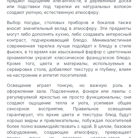
придают ощущение элегантности, а деревянные доски
или подставки под тарелки из натуральных волокон
создают уютную, естественную атмосферу.
Выбор посуды, столовых приборов и бокалов также
вносит значительный вклад в атмосферу. Эти предметы
могут либо дополнять кухню, либо создавать интересный
контраст, подчеркивающий блюдо. Минималистичная
современная тарелка лучше подойдет к блюду в стиле
фьюжн, в то время как изысканный фарфор с цветочным
орнаментом украсит классическое французское блюдо.
Кроме того, цвета и материалы, используемые в
сервировке стола, добавляют текстуру и глубину, влияя
на настроение и аппетит посетителей.
Освещение играет тонкую, но важную роль в
оформлении зала. Подсвечники, фонари или лампы с
регулируемой яркостью не просто функциональны; они
создают ощущение тепла и уюта, усиливая общее
сенсорное восприятие. Правильное освещение
гарантирует, что яркие цвета и текстуры блюд будут
хорошо видны и привлекательны, побуждая посетителей
более полно взаимодействовать с едой. В целом, базовое
оборудование, создающее атмосферу, превращает
прием пищи из простого удовольствия в