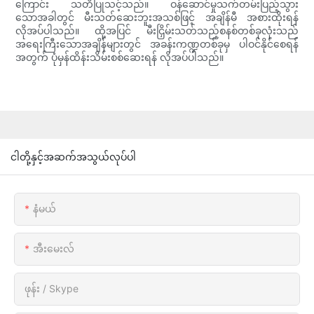
ကြောင်း သတိပြုသင့်သည်။ ဝန်ဆောင်မှုသက်တမ်းပြည့်သွား
သောအခါတွင် မီးသတ်ဆေးဘူးအသစ်ဖြင့် အချိန်မီ အစားထိုးရန်
လိုအပ်ပါသည်။ ထို့အပြင် မီးငြှိမ်းသတ်သည့်စနစ်တစ်ခုလုံးသည်
အရေးကြီးသောအချိန်များတွင် အခန်းကဏ္ဍတစ်ခုမှ ပါဝင်နိုင်စေရန်
အတွက် ပုံမှန်ထိန်းသိမ်းစစ်ဆေးရန် လိုအပ်ပါသည်။
ငါတို့နှင့်အဆက်အသွယ်လုပ်ပါ
နံမယ်
အီးမေးလ်
ဖုန်း / Skype