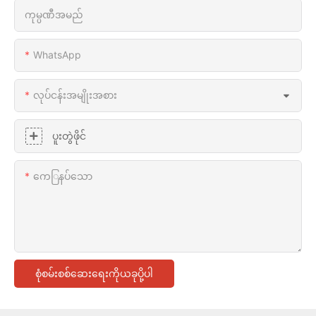
ကုမ္ပဏီအမည်
WhatsApp
လုပ်ငန်းအမျိုးအစား
ပူးတွဲဖိုင်
ကေြနပ်သော
စုံစမ်းစစ်ဆေးရေးကိုယခုပို့ပါ