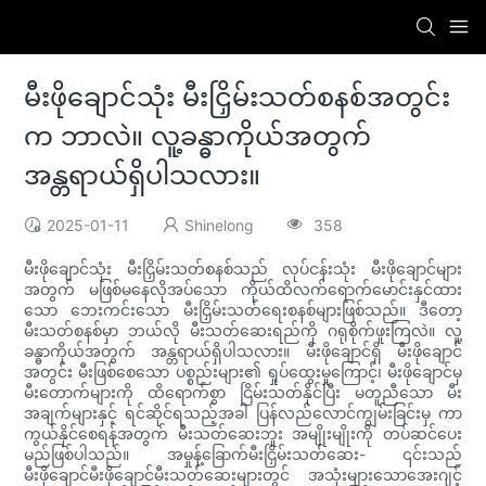
မီးဖိုချောင်သုံး မီးငြှိမ်းသတ်စနစ်အတွင်း
က ဘာလဲ။ လူ့ခန္ဓာကိုယ်အတွက်
အန္တရာယ်ရှိပါသလား။
2025-01-11
Shinelong
358
မီးဖိုချောင်သုံး မီးငြှိမ်းသတ်စနစ်သည် လုပ်ငန်းသုံး မီးဖိုချောင်များ
အတွက် မဖြစ်မနေလိုအပ်သော ကိုယ်ထိလက်ရောက်မောင်းနှင်ထား
သော ဘေးကင်းသော မီးငြှိမ်းသတ်ရေးစနစ်များဖြစ်သည်။ ဒီတော့
မီးသတ်စနစ်မှာ ဘယ်လို မီးသတ်ဆေးရည်ကို ဂရုစိုက်ဖူးကြလဲ။ လူ့
ခန္ဓာကိုယ်အတွက် အန္တရာယ်ရှိပါသလား။ မီးဖိုချောင်ရှိ မီးဖိုချောင်
အတွင်း မီးဖြစ်စေသော ပစ္စည်းများ၏ ရှုပ်ထွေးမှုကြောင့်၊ မီးဖိုချောင်မှ
မီးတောက်များကို ထိရောက်စွာ ငြိမ်းသတ်နိုင်ပြီး မတူညီသော မီး
အချက်များနှင့် ရင်ဆိုင်ရသည့်အခါ ပြန်လည်လောင်ကျွမ်းခြင်းမှ ကာ
ကွယ်နိုင်စေရန်အတွက် မီးသတ်ဆေးဘူး အမျိုးမျိုးကို တပ်ဆင်ပေး
မည်ဖြစ်ပါသည်။ အမှုန့်ခြောက်မီးငြှိမ်းသတ်ဆေး- ၎င်းသည်
မီးဖိုချောင်မီးဖိုချောင်မီးသတ်ဆေးများတွင် အသုံးများသောအေးဂျင့်