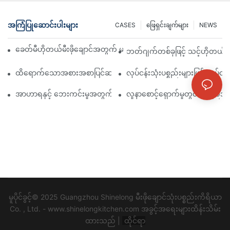
အကြံပြုဆောင်းပါးများ
CASES
ဖြေရှင်းချက်များ
NEWS
ခေတ်မီဟိုတယ်မီးဖိုချောင်အတွက် မရှိမဖြစ် လုပ်ငန်းသုံး ဟင်းချက်ကိရ
ဘတ်ဂျက်တစ်ခုဖြင့် သင့်ဟိုတယ်မီးဖ
ထိရောက်သောအစားအစာပြင်ဆင်မှုအတွက် မရှိမဖြစ်လိုအပ်သော ဆေးရုံမီးဖ
လုပ်ငန်းသုံးပစ္စည်းများဖြင့် လုပ်ငန်
အာဟာရနှင့် ဘေးကင်းမှုအတွက် ထိပ်တန်းဆေးရုံ မီးဖိုချောင်သုံးပစ္စည်း
လူနာစောင့်ရှောက်မှုတွင် အရည်အသွ
မူပိုင်ခွင့်© 2025 Guangzhou Shinelong မီးဖိုချောင်သုံးပစ္စည်းကိရိယာ
Co. , Ltd. - www.shinelongkitchen.com အခွင့်အရေးများထိန်းသိမ်း
ထားသည် |
ထိုင်ရာ