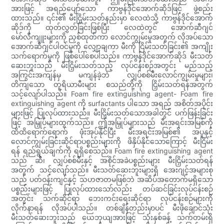
အားဖြင့် အရည်ပျော်သော ကာဗွန်ဒိုင်အောက်ဆိုဒ်ဖြင့် ဖွဲ့စည်း
ထားသည်။ ၎င်း၏ မီးငြှိမ်းသတ်နည်းမှာ လေထဲသို့ ကာဗွန်ဒိုင်အောက်
ဆိုဒ်ကို ထုတ်လွှတ်ခြင်းဖြစ်ပြီး လေထဲတွင် အောက်ဆီဂျင်
မော်လီကျူးများကို ညှစ်ထုတ်ကာ လောင်ကျွမ်းမှုအတွက် လိုအပ်သော
အောက်ဆီဂျင်ပါဝင်မှုကို လျှော့ချကာ မီးကို ငြိမ်းသတ်ခြင်း၏ အကျိုး
သက်ရောက်မှုကို ဖြစ်ပေါ်စေပါသည်။ ကာဗွန်ဒိုင်အောက်ဆိုဒ် မီးသတ်
ဆေးဘူးသည် မီးငြှိမ်းသတ်သည့် လုပ်ငန်းစဉ်အတွင်း မည်သည့်
အကြွင်းအကျန်မှ မကျန်ခဲ့ဘဲ လျှပ်စစ်မီးလောင်ကျွမ်းမှုများ၊
တိကျသော တူရိယာမီးများ စသည်တို့ကို ငြှိမ်းသတ်ရန်အတွက်
သင့်လျော်ပါသည်။ Foam fire extinguishing agent- Foam fire
extinguishing agent ကို surfactants ပါသော အရည် အစိတ်အပိုင်း
များဖြင့် ပြုလုပ်ထားသည်။ မီးငြှိမ်းသတ်သောအခါတွင် ပက်ဖြန်းခြင်း
ဖြင့် အမြှုပ်များထွက်သည်။ ဤအမြှုပ်များသည် မီးအရင်းအမြစ်ကို
ထိထိရောက်ရောက် ဖုံးအုပ်နိုင်ပြီး မီးအရင်းအမြစ်၏ အပူနှင့်
လောင်ကျွမ်းခြင်းဆိုင်ရာပစ္စည်းများကို ဖိနှိပ်နိုင်သောကြောင့် မီးငြိမ်း
ရန် ရည်ရွယ်ချက်ကို ရရှိစေသည်။ Foam fire extinguishing agent
သည် ဆီ၊ လျှပ်စစ်မီးနှင့် အစိုင်အခဲပစ္စည်းများ မီးငြှိမ်းသတ်ရန်
အတွက် သင့်လျော်သည်။ မီးသတ်ဆေးဘူးများရှိ အေးဂျင့်အများစု
သည် ပတ်ဝန်းကျင်နှင့် သဟဇာတမဖြစ်ဘဲ အဆိပ်အတောက်မရှိသော
ပစ္စည်းများဖြင့် ပြုလုပ်ထားသော်လည်း တပ်ဆင်ခြင်းလုပ်ငန်းစဉ်
အတွင်း သက်ဆိုင်ရာ ဘေးကင်းရေးဆိုင်ရာ လုပ်ငန်းစဉ်များကို
လိုက်နာရန် လိုအပ်ပါသည်။ တစ်ချိန်တည်းမှာပင် မီးဖိုချောင်သုံး
မီးသတ်ဆေးဘူးသည် ယေဘုယျအားဖြင့် သုံးနှစ်ခန့် သက်တမ်းရှိ