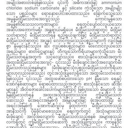
အမျိုးအစားတစ်ခုဖြစ်သည်။ ၎င်းကို အဓိကအားဖြင့် ammonium
chloride၊ sodium carbonate နှင့် silicate ကဲ့သို့သော အမျိုးမျိုး
သော ပစ္စည်းများ ရောနှောပေါင်းစပ်ထားသည်။ ခြောက်သွေ့သော
အမှုန့်မီးငြိမ်းသတ်အေးဂျင့်သည် ကောင်းမွန်သော
အမှုန့်၏ဝိသေသလက္ခဏာများ၊ ရေတွင်ပျော်ဝင်လွယ်သော၊
အဆိပ်အတောက်မရှိ၊ အန္တရာယ်မရှိပေ။ မီးငြှိမ်းသတ်ရာတွင် မီးငြှိမ်း
သတ်ရာတွင် မီးငြှိမ်းသတ်ရန် ရည်ရွယ်ချက်ဖြင့် မီးငြှိမ်းသတ်ရာတွင်
မီးငြှိမ်းသတ်ရာတွင် အပူနှင့် လောင်ကျွမ်းသည့်ပစ္စည်းများကို လျင်မြန်
စွာ နှိမ်နင်းနိုင်သည်။ ဆီ၊ လျှပ်စစ်ပစ္စည်းများ၊ မီးလောင်လွယ်သော
အရည်များ၊ ဓာတ်ငွေ့များနှင့် တိကျသောကိရိယာများကဲ့သို့သော မီး
ငြှိမ်းသတ်ရန်အတွက် သင့်လျော်သည်။ စားသုံးနိုင်သောဆီအတွက်
အထူးမီးငြိမ်းသတ်အေးဂျင့်- ၎င်းသည် မီးဖိုချောင်အလိုအလျောက်မီး
ငြှိမ်းသတ်သည့်စနစ်များ (မီးဖိုချောင်သုံးပစ္စည်းမီးငြိမ်းသတ်ကိရိယာ
များဟုလည်းခေါ်သည်) တွင်အသုံးပြုလေ့ရှိသော အထူးမီးသတ်ဆေး
ဖြစ်သည်။ ၎င်းသည် အထူးဖော်စပ်ထားသော pH နိမ့်သော ရေနှင့်
အော်ဂဲနစ်ဆားများ ရောစပ်ထားသည့်အတွက် စားသုံးနိုင်သော ဆီအိုး
များနှင့် အိတ်ဇောခေါင်းပေါက်များကြောင့် ဖြစ်ပွားသော မီးများကို အ
မြန်ငြှိမ်းသတ်ရန် အထူးအသုံးပြုထားသည်။ ဤမီးငြှိမ်းသတ်
ဆေးသည် မီးအရင်းအမြစ်ကို အမြှုပ်များဖြင့် ဖုံးအုပ်ထားပြီး မီး
အရင်းအမြစ်ကို အောက်ဆီဂျင်မှ ခွဲထုတ်ကာ မီးငြှိမ်းသတ်သည့်
အာနိသင်ကို ပိုမိုခိုင်မာစေသည်။ စျေးကွက်တွင် အသုံးများသော
မီးဖိုချောင် အလိုအလျောက် မီးငြှိမ်းသတ်သည့်စနစ် အများစုသည်
လက်ရှိတွင် ဤမီးငြှိမ်းသတ်ဆေးကို အသုံးပြုကြသည်။ ကာဗွန်ဒိုင်
အောက်ဆိုဒ် မီးသတ်ဆေးဘူး- ဤမီးငြိမ်းသတ်ဆေးသည် အဓိက