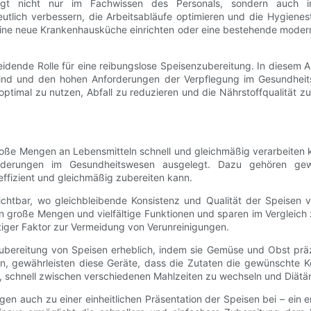
t nicht nur im Fachwissen des Personals, sondern auch in d
ich verbessern, die Arbeitsabläufe optimieren und die Hygienesta
ine neue Krankenhausküche einrichten oder eine bestehende moderni
idende Rolle für eine reibungslose Speisenzubereitung. In diesem Ar
h sind und den hohen Anforderungen der Verpflegung im Gesundheit
optimal zu nutzen, Abfall zu reduzieren und die Nährstoffqualität z
oße Mengen an Lebensmitteln schnell und gleichmäßig verarbeiten k
orderungen im Gesundheitswesen ausgelegt. Dazu gehören ge
fizient und gleichmäßig zubereiten kann.
chtbar, wo gleichbleibende Konsistenz und Qualität der Speisen
 große Mengen und vielfältige Funktionen und sparen im Vergleich 
htiger Faktor zur Vermeidung von Verunreinigungen.
ereitung von Speisen erheblich, indem sie Gemüse und Obst präzis
en, gewährleisten diese Geräte, dass die Zutaten die gewünschte Ko
m, schnell zwischen verschiedenen Mahlzeiten zu wechseln und Diät
ragen auch zu einer einheitlichen Präsentation der Speisen bei – ei