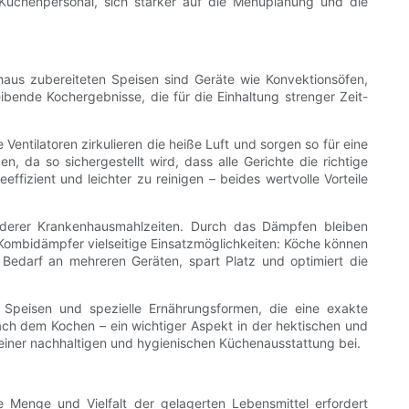
Küchenpersonal, sich stärker auf die Menüplanung und die
aus zubereiteten Speisen sind Geräte wie Konvektionsöfen,
ibende Kochergebnisse, die für die Einhaltung strenger Zeit-
Ventilatoren zirkulieren die heiße Luft und sorgen so für eine
, da so sichergestellt wird, dass alle Gerichte die richtige
fizient und leichter zu reinigen – beides wertvolle Vorteile
nderer Krankenhausmahlzeiten. Durch das Dämpfen bleiben
 Kombidämpfer vielseitige Einsatzmöglichkeiten: Köche können
Bedarf an mehreren Geräten, spart Platz und optimiert die
r Speisen und spezielle Ernährungsformen, die eine exakte
 nach dem Kochen – ein wichtiger Aspekt in der hektischen und
einer nachhaltigen und hygienischen Küchenausstattung bei.
 Menge und Vielfalt der gelagerten Lebensmittel erfordert