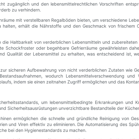
leicht zugänglich und den lebensmittelrechtlichen Vorschriften en
rderb zu verhindern.
räume mit verstellbaren Regalböden bieten, um verschiedene Leben
 halten, erhält die Nährstoffe und den Geschmack von frischem O
ie die Haltbarkeit von verderblichen Lebensmitteln und zubereiteten
te Schockfroster oder begehbare Gefrierräume gewährleisten daher
 und Qualität der Lebensmittel zu erhalten, was entscheidend ist, 
zur sicheren Aufbewahrung von nicht verderblichen Zutaten wie 
 Bestandsaufnahmen, wodurch Lebensmittelverschwendung und W
aufs, indem sie einen zeitnahen Zugriff ermöglichen und das Kontam
herheitsstandards, um lebensmittelbedingte Erkrankungen und Kr
und Sicherheitsausrüstungen unverzichtbare Bestandteile der Kücheni
nen ermöglichen die schnelle und gründliche Reinigung von Gesch
ien und Viren effektiv zu eliminieren. Die Automatisierung des Spü
riche bei den Hygienestandards zu machen.