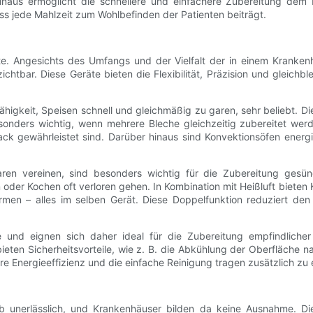
inaus ermöglicht die schnellere und einfachere Zubereitung dem 
ass jede Mahlzeit zum Wohlbefinden der Patienten beiträgt.
e. Angesichts des Umfangs und der Vielfalt der in einem Krankenh
tbar. Diese Geräte bieten die Flexibilität, Präzision und gleichble
gkeit, Speisen schnell und gleichmäßig zu garen, sehr beliebt. Die 
nders wichtig, wenn mehrere Bleche gleichzeitig zubereitet werden
 gewährleistet sind. Darüber hinaus sind Konvektionsöfen energieef
en vereinen, sind besonders wichtig für die Zubereitung gesü
 oder Kochen oft verloren gehen. In Kombination mit Heißluft bieten
en – alles im selben Gerät. Diese Doppelfunktion reduziert den 
ze und eignen sich daher ideal für die Zubereitung empfindliche
bieten Sicherheitsvorteile, wie z. B. die Abkühlung der Oberfläche
Energieeffizienz und die einfache Reinigung tragen zusätzlich zu 
 unerlässlich, und Krankenhäuser bilden da keine Ausnahme. Die