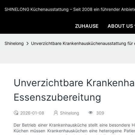
SHINELONG Küchenausstattung – Seit 2008 ein führender Anbieter
ZUHAUSE
ABOUT US
Shinelong
Unverzichtbare Krankenhausküchenausstattung für e
Unverzichtbare Krankenhau
Essenszubereitung
2026-01-08
Shinelong
309
Der Betrieb einer Krankenhausküche stellt eine besondere He
Küchen müssen Krankenhausküchen eine heterogene Patienten