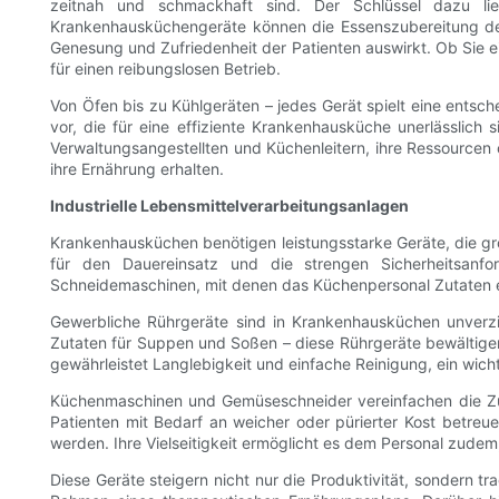
zeitnah und schmackhaft sind. Der Schlüssel dazu lieg
Krankenhausküchengeräte können die Essenszubereitung deutl
Genesung und Zufriedenheit der Patienten auswirkt. Ob Sie e
für einen reibungslosen Betrieb.
Von Öfen bis zu Kühlgeräten – jedes Gerät spielt eine entsche
vor, die für eine effiziente Krankenhausküche unerlässlic
Verwaltungsangestellten und Küchenleitern, ihre Ressourcen 
ihre Ernährung erhalten.
Industrielle Lebensmittelverarbeitungsanlagen
Krankenhausküchen benötigen leistungsstarke Geräte, die gr
für den Dauereinsatz und die strengen Sicherheitsanf
Schneidemaschinen, mit denen das Küchenpersonal Zutaten ef
Gewerbliche Rührgeräte sind in Krankenhausküchen unverzi
Zutaten für Suppen und Soßen – diese Rührgeräte bewältigen
gewährleistet Langlebigkeit und einfache Reinigung, ein wic
Küchenmaschinen und Gemüseschneider vereinfachen die Zub
Patienten mit Bedarf an weicher oder pürierter Kost betreu
werden. Ihre Vielseitigkeit ermöglicht es dem Personal zude
Diese Geräte steigern nicht nur die Produktivität, sondern t