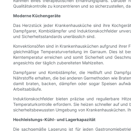
Rahmen eines therapeutischen Ernährungsplans. Darüber h
Qualitätskontrolle zu konzentrieren und so sicherzustellen, d
Moderne Küchengeräte
Das Herzstück jeder Krankenhausküche sind ihre Kochgerät
Dampfgarer, Kombidämpfer und Induktionskochfelder unverzich
und Sicherheitsstandards unerlässlich sind.
Konvektionsöfen sind in Krankenhausküchen aufgrund ihrer Fähi
gleichmäßige Temperaturverteilung im Garraum. Dies ist beso
Kerntemperatur erreichen und somit Sicherheit und Geschmack
angesichts der täglich zubereiteten Mahlzeiten.
Dampfgarer und Kombidämpfer, die Heißluft und Dampfgar
Nährstoffe erhalten, die bei anderen Garmethoden wie Braten
damit braten, backen, dämpfen oder sogar Speisen aufwärm
Arbeitsabläufe.
Induktionskochfelder bieten präzise und regulierbare Hit
Temperaturkontrolle erfordern. Sie heizen schneller auf und 
sicherheitsbewussten Umgebung von Krankenhausküchen. Ihre 
Hochleistungs-Kühl- und Lagerkapazität
Die sachgemäße Lagerung ist für jeden Gastronomiebetrieb