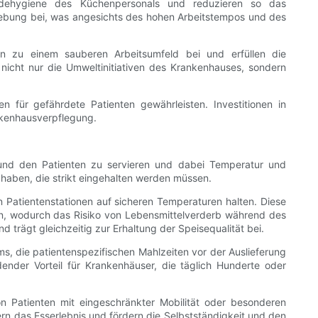
ndehygiene des Küchenpersonals und reduzieren so das
gebung bei, was angesichts des hohen Arbeitstempos und des
en zu einem sauberen Arbeitsumfeld bei und erfüllen die
cht nur die Umweltinitiativen des Krankenhauses, sondern
für gefährdete Patienten gewährleisten. Investitionen in
nkenhausverpflegung.
 und den Patienten zu servieren und dabei Temperatur und
 haben, die strikt eingehalten werden müssen.
 Patientenstationen auf sicheren Temperaturen halten. Diese
en, wodurch das Risiko von Lebensmittelverderb während des
trägt gleichzeitig zur Erhaltung der Speisequalität bei.
, die patientenspezifischen Mahlzeiten vor der Auslieferung
ender Vorteil für Krankenhäuser, die täglich Hunderte oder
n Patienten mit eingeschränkter Mobilität oder besonderen
ern das Esserlebnis und fördern die Selbstständigkeit und den