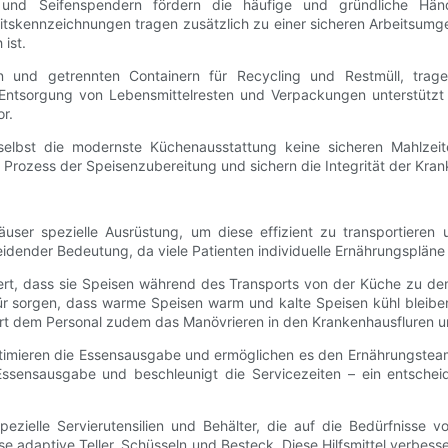
 und Seifenspendern fördern die häufige und gründliche Hä
eitskennzeichnungen tragen zusätzlich zu einer sicheren Arbeitsum
ist.
rn und getrennten Containern für Recycling und Restmüll, trag
tsorgung von Lebensmittelresten und Verpackungen unterstützt ni
r.
bst die modernste Küchenausstattung keine sicheren Mahlzeiten 
ozess der Speisenzubereitung und sichern die Integrität der Kra
user spezielle Ausrüstung, um diese effizient zu transportieren
eidender Bedeutung, da viele Patienten individuelle Ernährungspläne
iert, dass sie Speisen während des Transports von der Küche zu den
ür sorgen, dass warme Speisen warm und kalte Speisen kühl bleib
ert dem Personal zudem das Manövrieren in den Krankenhausfluren und 
imieren die Essensausgabe und ermöglichen es den Ernährungsteams
Essensausgabe und beschleunigt die Servicezeiten – ein entscheid
elle Servierutensilien und Behälter, die auf die Bedürfnisse vo
e adaptive Teller, Schüsseln und Besteck. Diese Hilfsmittel verbess