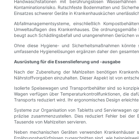
Handwaschstationen mit berührungslosen Wasserhähnen
Kontaminationsrisiko. Rutschfeste Bodenmatten und Sicherh
Einsatzes schwerer Geräte in Krankenhausküchen unerlässlich 
Abfallmanagementsysteme, einschließlich Kompostbehälte
Umweltauflagen des Krankenhauses. Die ordnungsgemäße En
beugt auch Schädlingsbefall und unangenehmen Gerüchen vo
Ohne diese Hygiene- und Sicherheitsmaßnahmen könnte sel
umfassende Hygienelösungen ergänzen daher den gesamten Pr
Ausrüstung für die Essenslieferung und -ausgabe
Nach der Zubereitung der Mahlzeiten benötigen Krankenhä
Nährstoffvorgaben einzuhalten. Dieser Aspekt ist von entsch
Isolierte Speisewagen und Transportbehälter sind so konzip
Wagen verfügen über Temperaturkontrollfunktionen, die daf
Transports reduziert wird. Ihr ergonomisches Design erleicht
Systeme zur Organisation von Tabletts und Servierwagen opt
präzise zusammenzustellen. Dies reduziert Fehler bei der 
Tausende von Mahlzeiten servieren.
Neben mechanischen Geräten verwenden Krankenhäuser spezi
Ernährungsbedürfnissen zugeschnitten sind, wie beispielsweis