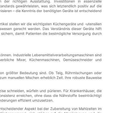
er richtigen Ausstattung. Investitionen in essenzielle
ndards gewährleisten, was sich letztendlich positiv auf die
sieren – die Kenntnis der benötigten Geräte ist entscheidend
tikel stellen wir die wichtigsten Küchengeräte und -utensilien
swesen gerecht werden. Das Verständnis dieser Geräte hilft
u sichern, damit Patienten die bestmögliche Versorgung durch
önnen. Industrielle Lebensmittelverarbeitungsmaschinen sind
werbliche Mixer, Küchenmaschinen, Gemüseschneider und
 von größter Bedeutung sind. Ob Teig, Rührmischungen oder
zum manuellen Mischen erheblich Zeit. Ihre robuste Bauweise
e schneiden, würfeln und pürieren. Für Krankenhäuser, die
nsistenz erreichen, ohne dass die Nährstoffe beeinträchtigt
änderungen effizient umzusetzen.
n entscheidender Aspekt bei der Zubereitung von Mahlzeiten im