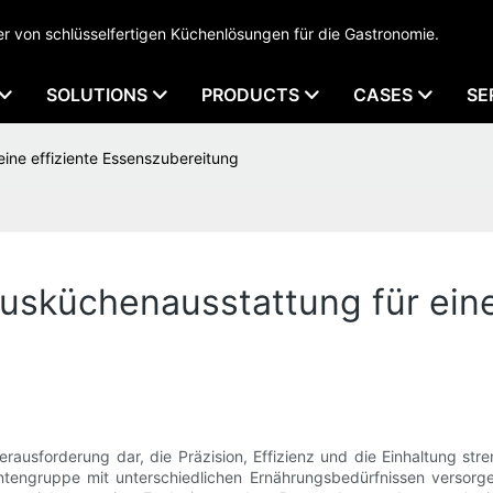
 von schlüsselfertigen Küchenlösungen für die Gastronomie.
SOLUTIONS
PRODUCTS
CASES
SE
ine effiziente Essenszubereitung
sküchenausstattung für eine
rausforderung dar, die Präzision, Effizienz und die Einhaltung st
gruppe mit unterschiedlichen Ernährungsbedürfnissen versorgen u