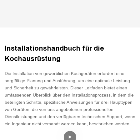
und regelmäßige Wartung, die darauf zugeschnitten sind, Ihre
Ausrüstung in Top -Zustand zu halten
Wir verwenden hochmoderne Design-Tools, um Ihre Küche
Unsere Wartungsdienste umfassen präzise Anpassungen,
zu visualisieren und sicherzustellen, dass jedes Detail mit Ihren
funktionalen Bedürfnissen und ästhetischen Vorlieben
gründliche Reinigung zur Beseitigung von Fett und Schmutz
übereinstimmt. Aus dem ersten Konzept bis zur endgültigen
sowie ordnungsgemäße Schmierung, um Reibung und
Installationshandbuch für die
Implementierung sorgen unsere Beratungsdienste sicher, dass
Verschleiß zu minimieren
Kochausrüstung
alle Küchenkomponenten eine nahtlose Integration aller
Küchenkomponenten gewährleisten. Wir koordinieren mit allen
Wir verstehen die kritische Bedeutung der Effizienz in der
Die Installation von gewerblichen Kochgeräten erfordert eine
Beteiligten, um ein zusammenhängendes und optimiertes Design
Lebensmitteldienstbranche und bemühen sich um schnelle
sorgfältige Planung und Ausführung, um eine optimale Leistung
zu liefern und sicherzustellen, dass sich Ihre Küche nicht nur trifft,
Reaktionen und Expertenlösungen
und Sicherheit zu gewährleisten. Dieser Leitfaden bietet einen
sondern die Industriestandards übertrifft.
umfassenden Überblick über den Installationsprozess, in dem die
beteiligten Schritte, spezifische Anweisungen für drei Haupttypen
von Geräten, die von uns angebotenen professionellen
Dienstleistungen und den verfügbaren technischen Support, wenn
ein Ingenieur nicht versandt werden kann, beschrieben werden.