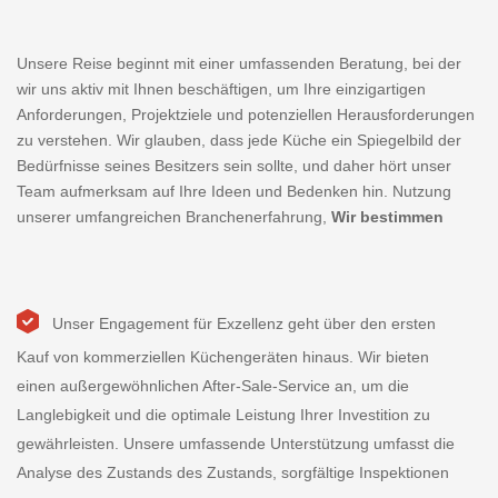
Hotels modernisieren oder eine Fast-Food-Kette ausstatten
möchten – unsere umfassende Auswahl an Küchengeräten
Unsere Reise beginnt mit einer umfassenden Beratung, bei der
stellt sicher, dass Sie alles finden, was Sie benötigen.
wir uns aktiv mit Ihnen beschäftigen, um Ihre einzigartigen
SHINELONG weiß,
wie wichtig eine pünktliche und zuverlässige
Anforderungen, Projektziele und potenziellen Herausforderungen
Lieferung ist, und verfügt daher über ein leistungsstarkes
zu verstehen. Wir glauben, dass jede Küche ein Spiegelbild der
Logistiknetzwerk, das eine effiziente Zustellung Ihrer Geräte
Bedürfnisse seines Besitzers sein sollte, und daher hört unser
gewährleistet, egal wo Sie sich befinden.
Team aufmerksam auf Ihre Ideen und Bedenken hin. Nutzung
unserer umfangreichen Branchenerfahrung,
Wir bestimmen
Wir wissen, dass die Grundlage einer erfolgreichen Großküche in
potenzielle Probleme und bieten innovative Lösungen, die
einer durchdachten Raumplanung und kompetenter Beratung
auf Ihre spezifischen Umstände zugeschnitten sind.
liegt. Unsere Planungs- und Beratungsabteilung hat sich darauf
spezialisiert, Ihre Vision in einen voll funktionsfähigen, effizienten
Egal, ob Sie sich mit Platzbeschränkungen, Workflow -
und ästhetisch ansprechenden Küchenarbeitsplatz zu
Unser Engagement für Exzellenz geht über den ersten
Ineffizienzen oder Compliance -Herausforderungen konfrontiert
verwandeln.
Kauf von kommerziellen Küchengeräten hinaus. Wir bieten
haben, unsere erfahrenen Experten nutzen ihr tiefes Wissen, um
einen außergewöhnlichen After-Sale-Service an, um die
Sie durch die Komplexität des kommerziellen Küchendesigns zu
Langlebigkeit und die optimale Leistung Ihrer Investition zu
führen. Unsere qualifizierten Designer arbeiten mit Ihnen
gewährleisten. Unsere umfassende Unterstützung umfasst die
zusammen, um ein maßgeschneidertes Küchenlayout zu
Analyse des Zustands des Zustands, sorgfältige Inspektionen
erstellen, das die Raumnutzung maximiert, den Betriebsfluss
verbessert und alle regulatorischen Anforderungen entspricht