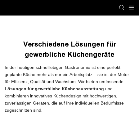
Verschiedene Lösungen für
gewerbliche Küchengeräte
In der heutigen schnelllebigen Gastronomie ist eine perfekt
geplante Küche mehr als nur ein Arbeitsplatz – sie ist der Motor
für Effizienz, Qualität und Wachstum. Wir bieten umfassende
Lösungen für gewerbliche Küchenausstattung
und
kombinieren innovatives Küchendesign mit hochwertigen,
zuverlässigen Geräten, die auf Ihre individuellen Bedürfnisse
zugeschnitten sind.
Von der Konzept- und Layoutplanung über die Geräteauswahl
und -anpassung bis hin zur reibungslosen Installation helfen
unsere Lösungen Restaurants, Hotels, Catering-Services und
Großküchen dabei, intelligenter, schneller und nachhaltiger zu