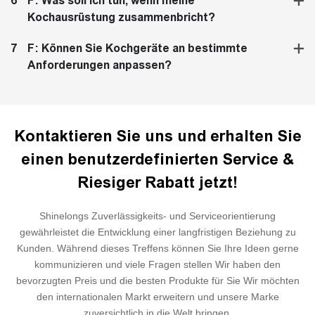
6
F: Was soll ich tun, wenn meine
Kochausrüstung zusammenbricht?
Rahmen einer professionellen und strengen Überwachungs- und
Qualitätsverfahren verantwortlich, um einen reibungslosen und
7
F: Können Sie Kochgeräte an bestimmte
effizienten Arbeitsfluss zu gewährleisten
Anforderungen anpassen?
B.
P
Reventikive &
Wartung:
Wir bieten die allgemeine
Erkrankung analysiert, inspektion und regelmäßig Wartung für
das fertige Projekt. Einschließlich Anpassungen, Reinigung,
Schmierung, Reparaturen und Teilenersatz.
Kontaktieren Sie uns und erhalten Sie
einen benutzerdefinierten Service &
Riesiger Rabatt jetzt!
Shinelongs Zuverlässigkeits- und Serviceorientierung
gewährleistet die Entwicklung einer langfristigen Beziehung zu
Kunden. Während dieses Treffens können Sie Ihre Ideen gerne
kommunizieren und viele Fragen stellen Wir haben den
bevorzugten Preis und die besten Produkte für Sie Wir möchten
den internationalen Markt erweitern und unsere Marke
zuversichtlich in die Welt bringen.