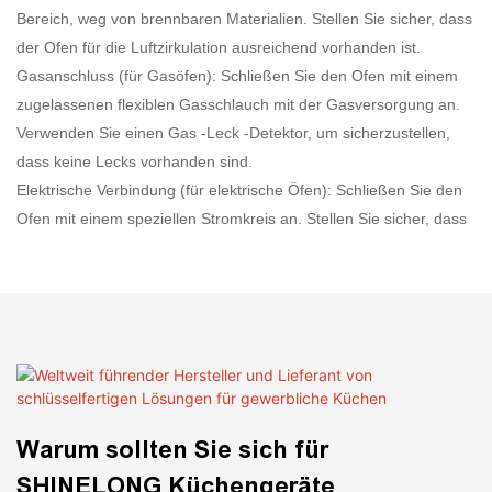
Bereich, weg von brennbaren Materialien. Stellen Sie sicher, dass
der Ofen für die Luftzirkulation ausreichend vorhanden ist.
Gasanschluss (für Gasöfen): Schließen Sie den Ofen mit einem
zugelassenen flexiblen Gasschlauch mit der Gasversorgung an.
Verwenden Sie einen Gas -Leck -Detektor, um sicherzustellen,
dass keine Lecks vorhanden sind.
Elektrische Verbindung (für elektrische Öfen): Schließen Sie den
Ofen mit einem speziellen Stromkreis an. Stellen Sie sicher, dass
die Stromversorgung den Anforderungen des Ofens entspricht.
Belüftung: Installieren Sie ein ordnungsgemäßes Lüftungssystem
wie eine Abgabentaube, um Wärme und Dämpfe aus dem
Kochbereich zu entfernen.
Testen: Führen Sie einen Testlauf durch, um zu überprüfen, ob
sich der Ofen richtig erwärmt und dass alle Steuerungen wie
beabsichtigt funktionieren.
Warum sollten Sie sich für
B. Handelsbereiche
SHINELONG Küchengeräte