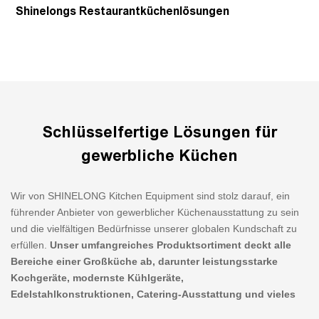
Shinelongs Restaurantküchenlösungen
arbeiten.
Unser umfassendes Leistungsspektrum umfasst:
Planung &
Beratung, Gebäudetechnik (Heizung, Lüftung, Sanitär), Lieferung,
Installation & Inbetriebnahme von Küchen- und
Wäschereiausstattung sowie vorbeugende Wartung. Mit über
3.000 realisierten Küchenprojekten in mehr als 120 Ländern und
Schlüsselfertige Lösungen für
Regionen deckt unsere Expertise ein breites Spektrum an
Einrichtungen ab, darunter Sternehotels, Gourmetrestaurants,
gewerbliche Küchen
Fast-Food-Ketten, Bäckereien, Institutionen und vieles mehr.
Ganz gleich, in welcher Branche Sie tätig sind, Shinelong bietet
Wir von SHINELONG Kitchen Equipment sind stolz darauf, ein
Ihnen die perfekte, auf Ihre individuellen Bedürfnisse
führender Anbieter von gewerblicher Küchenausstattung zu sein
zugeschnittene Küchenlösung.
und die vielfältigen Bedürfnisse unserer globalen Kundschaft zu
Erleben Sie den Shinelong-Unterschied – wir sind mehr als nur
erfüllen.
Unser umfangreiches Produktsortiment deckt alle
ein Lieferant von gewerblicher Küchenausstattung, wir sind Ihr
Bereiche einer Großküche ab, darunter leistungsstarke
Partner für umfassende Küchenlösungen.
Kochgeräte, modernste Kühlgeräte,
Edelstahlkonstruktionen, Catering-Ausstattung und vieles
mehr. Ob Sie ein neues Restaurant eröffnen, die Küche Ihres