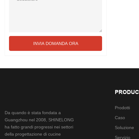
INVIA DOMANDA ORA
PRODUC
Prodotti
Da quando è stata fondata a
Caso
Guangzhou nel 2008, SHINELONG
ha fatto grandi progressi nei settori
Soluzione
della progettazione di cucine
Servizio