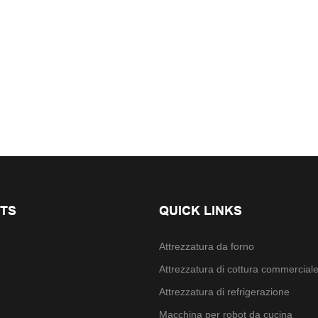
TS
QUICK LINKS
Attrezzatura da forno
Attrezzatura di cottura commercial
Attrezzatura di refrigerazione
Macchina per robot da cucina