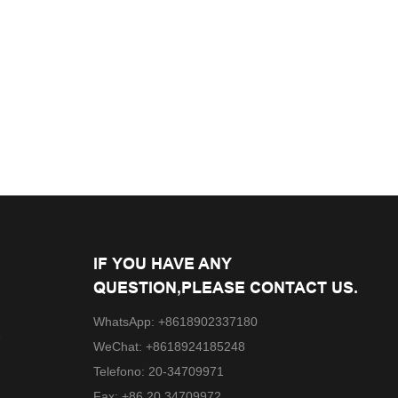
IF YOU HAVE ANY
QUESTION,PLEASE CONTACT US.
WhatsApp: +8618902337180
e
WeChat: +8618924185248
Telefono: 20-34709971
Fax: +86 20 34709972