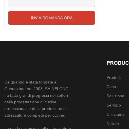
INVIA DOMANDA ORA
PRODUC
Prodotti
Da quando è stata fondata a
Caso
Guangzhou nel 2008, SHINELONG
ha fatto grandi progressi nei settori
Soluzione
della progettazione di cucine
Servizio
professionali e della produzione di
Chi siamo
attrezzature complete per cucine.
Notizie
La guida essenziale alle attrezzature