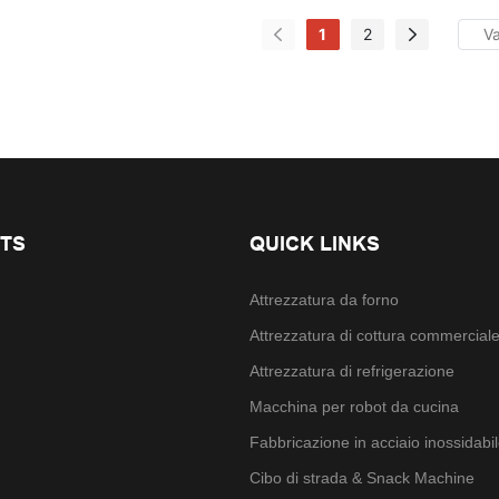
1
2
TS
QUICK LINKS
Attrezzatura da forno
Attrezzatura di cottura commercial
Attrezzatura di refrigerazione
Macchina per robot da cucina
Fabbricazione in acciaio inossidabi
Cibo di strada & Snack Machine