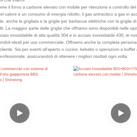
e il forno a carbone elevato con mobile per ritenzione e controllo del cal
el calore e un consumo di energia ridotto, il gas antracitico a gas in acci
te, anche la grigliata e la griglie per barbecue elettriche con la griglie di
lti. La maggior parte delle griglie che offriamo sono disponibili nelle o
ciaio inossidabile di alta qualità 304 e in acciaio inossidabile 430, le n
endoli ideali per uso commerciale. Offriamo anche la completa personal
cliente. Sia per eventi all'aperto o cucine, kebabs o operazioni a buffet a
professionale, assicurandoti di ottenere i migliori risultati ogni volta.