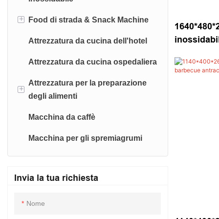
Deli Refrigeration
Macchina per la produzione di
+
Food di strada & Snack Machine
noodle
Carrello in acciaio inossidabile
1640*480*
Reach-in-Refrigeration/Freezer
inossidabi
Attrezzatura da cucina dell'hotel
Disidrata macchina
Sigillante-macchina
antracitic
Attrezzatura da cucina ospedaliera
Bevande-dispenser
Attrezzatura per la preparazione
+
degli alimenti
Macchina da caffè
Cutter di verdure
Macchina per gli spremiagrumi
Invia la tua richiesta
Nome