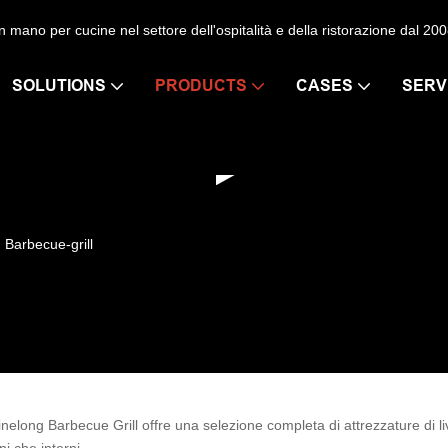
​mano per cucine nel settore dell'ospitalità e della ristorazione dal 200
SOLUTIONS
PRODUCTS
CASES
SERV
Barbecue-grill
long Barbecue Grill offre una selezione completa di attrezzature di live
ni che interni