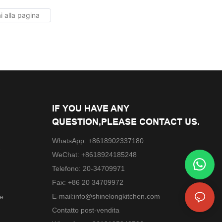
Shinelong
IF YOU HAVE ANY
QUESTION,PLEASE CONTACT US.
WhatsApp: +8618902337180
e
WeChat: +8618924185248
Telefono: 20-34709971
Fax: +86 20 34709972
E-mail:
info@shinelongkitchen.com
le
Contatto post-vendita