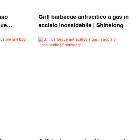
aio
Grill barbecue antracitico a gas in
cue
acciaio inossidabile | Shinelong