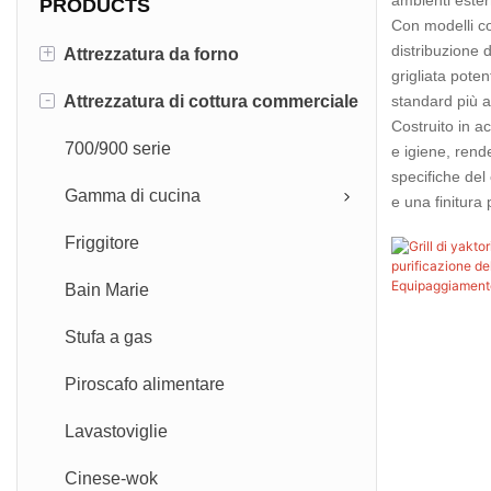
PRODUCTS
Con modelli com
distribuzione d
+
Attrezzatura da forno
grigliata poten
-
Attrezzatura di cottura commerciale
Forno del ponte
standard più a
Costruito in ac
Forno di convezione
700/900 serie
e igiene, rend
specifiche del 
Forno rotante
Gamma di cucina
e una finitura 
Compi-oven-Steamer
Friggitore
Forno a vapore universale
Bain Marie
Stufa a gas
Piroscafo alimentare
Lavastoviglie
Cinese-wok