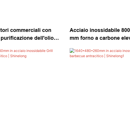
aktori commerciali con
Acciaio inossidabile 80
purificazione dell'olio
mm forno a carbone ele
e BBQ Equipaggiamento
mobile | Shinelong
g