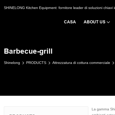
SHINELONG Kitchen Equipment: fornitore leader di soluzioni chiavi in ​
CASA
ABOUT US
Barbecue-grill
Shinelong
PRODUCTS
Attrezzatura di cottura commerciale
La gamma Shine
ambienti ester