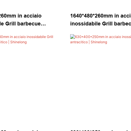
260mm in acciaio
1640*480*260mm in acci
le Grill barbecue
inossidabile Grill barbe
o | Shinelong
antracitico | Shinelong1