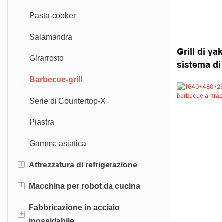
Pasta-cooker
Salamandra
Grill di y
Girarrosto
sistema di 
giappones
Barbecue-grill
| Shinelon
Serie di Countertop-X
Piastra
Gamma asiatica
+
Attrezzatura di refrigerazione
+
Macchina per robot da cucina
Vetrina aperta
Fabbricazione in acciaio
Refrigerazione a barra
Miscelatore di pasta
+
inossidabile