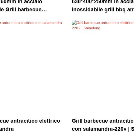
260mm in acciaio
630*400*250mm in accia
le Grill barbecue
inossidabile grill bbq ant
o | Shinelong
Shinelong
cue antracitico elettrico
Grill barbecue antracitic
andra
con salamandra-220v | 