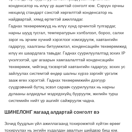
конденсатор нь илүү үр ашигтай сонголт юм. Сэрүүн орчны
нөхцөлд стандарт сэнстэй хөргөлттэй конденсатор нь
найдвартай, хямд өртөгтэй ажилладаг.
Гаднах төхөөрөмжүүд нь илүү хүнд орчинтой тулгардаг,
нарны шууд тусгал, температурын хэлбэлзэл, бороо, салхи
зэрэг нь эрчим хүчний хэрэглээг нэмэгдүүлж, хавтангийн
гадаргуу, хаалганы битүүмжлэл, конденсацийн төхөөрөмжид
илүү их шаардлага тавьдаг. Гаднах суурилуулалтад зохих IP
үнэлгээтэй, цаг агаарын хамгаалалттай конденсацийн
төхөөрөмж, чийгэнд тэсвэртэй хавтангийн гадаргуу, зохих ус
зайлуулах системтэй өндөр шалны хүрээ зэргийг үргэлж
зааж өгөх хэрэгтэй. Гаднах төхөөрөмжийн дээгүүр
сүүдрэвчний бүтэц эсвэл саравч суурилуулах нь нарны
дулааны алдагдлыг мэдэгдэхүйц бууруулж, жилийн турш
системийн нийт үр ашгийг сайжруулж чадна.
ШИНЕЛОНГ яагаад алдартай сонголт вэ
Зочид буудлын үйл ажиллагаанд тохиромжтой хүйтэн өрөөг
тохируулах нь энгийн худалдан авалтын шийдвэр биш юм.