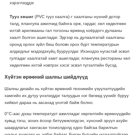
хэрэглэгддэг.
Тууз хөшиг
(PVC тууз хаалга)-г хаалганы нүхний дотор
талд, ялангуяа ажилчид байнга орж, гардаг, хөл хөдөлгөөн
ихтэй арилжааны гал тогооны өрөөнд хоёрдогч дулааны
хаалт болгон ашигладаг. Эдгээр нь дулаалгатай хаалганы
оронд орлох зүйл биш боловч орох бүрт температурын
алдагдлыг мэдэгдэхүйц бууруулдаг. Ихэнхдээ нугастай эсвэл
гулгадаг хаалгатай хамт ашигладаг, ялангуяа рестораны хөл
хөдөлгөөн ихтэй нэвтрэх хэсэг эсвэл түгээлтийн бүсэд.
Хүйтэн өрөөний шалны шийдлүүд
Шалны дизайн нь хүйтэн өрөөний техникийн үзүүлэлтүүдийн
хамгийн их дутуу үнэлэгддэг талуудын нэг бөгөөд үүнийг буруу
хийвэл дараа нь засахад үнэтэй байж болно.
0°C-аас дээш температурт ажилладаг хөргөлтийн өрөөнүүдийн
хувьд тэгш, зохих ёсоор битүүмжлэгдсэн, хүнсний эрүүл ахуйн
шаардлагыг хангасан тохиолдолд одоо байгаа барилгын
шалыг ашиглах нь элбэг байдаг. Бүрэн бүтцийн угсралтгүйгээр