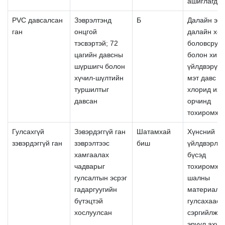
ашиглагдда
PVC давсалсан
Зэврэлтэнд
Б
Далайн эрэг
ган
онцгой
далайн хоо
тэсвэртэй; 72
боловсруу
цагийн давсны
болон хим
шүршигч болон
үйлдвэрүүд
хүчил-шүлтийн
мэт давс их
туршилтыг
хлорид ихт
давсан
орчинд
тохиромжт
Гулсахгүй
Зэвэрдэггүй ган
Шатамхай
Хүнсний
зэвэрдэггүй ган
зэврэлтээс
биш
үйлдвэрлэ
хамгаалах
бүсэд
чадварыг
тохиромжт
гулсалтын эсрэг
шалны
гадаргуугийн
материал;
бүтэцтэй
гулсахаас
хослуулсан
сэргийлж,
эрүүл ахуй