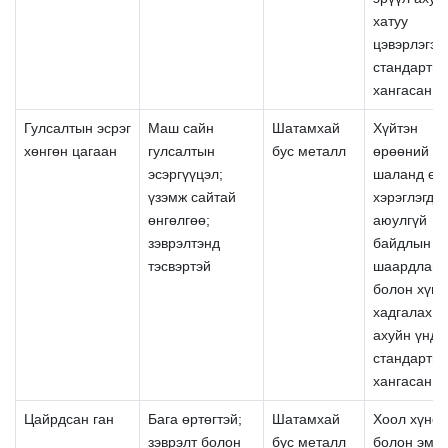
хатуу
цэвэрлэгээ
стандартыг
хангасан
Гулсалтын эсрэг
Маш сайн
Шатамхай
Хүйтэн
хөнгөн цагаан
гулсалтын
бус металл
өрөөний
эсэргүүцэл;
шаланд өр
үзэмж сайтай
хэрэглэгддэ
өнгөлгөө;
аюулгүй
зэврэлтэнд
байдлын
тэсвэртэй
шаардлага
болон хүнс
хадгалах э
ахуйн үндс
стандартыг
хангасан
Цайрдсан ган
Бага өртөгтэй;
Шатамхай
Хоол хүнс
зэврэлт болон
бус металл
болон эми