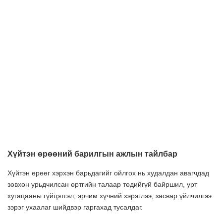
Хүйтэн өрөөний барилгын ажлын тайлбар
Хүйтэн өрөөг хэрхэн барьдагийг ойлгох нь худалдан авагчдад
зөвхөн урьдчилсан өртгийн талаар төдийгүй байршил, урт
хугацааны гүйцэтгэл, эрчим хүчний хэрэглээ, засвар үйлчилгээ
зэрэг ухаалаг шийдвэр гаргахад тусалдаг.