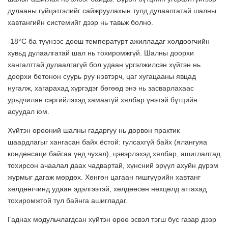
дулааны гүйцэтгэлийг сайжруулахын тулд дулаалгатай шалны
хавтангийн системийг дээр нь тавьж болно.
-18°C ба түүнээс доош температурт ажилладаг хөлдөөгчийн
хувьд дулаалгатай шал нь тохиромжгүй. Шалны доорхи
хангалттай дулаалгагүй бол удаан үргэлжилсэн хүйтэн нь
доорхи бетонон суурь руу нэвтэрч, цаг хугацааны явцад
нугалж, хагарахад хүргэдэг бөгөөд энэ нь засварлахаас
урьдчилан сэргийлэхэд хамаагүй хялбар үнэтэй бүтцийн
асуудал юм.
Хүйтэн өрөөний шалны гадаргуу нь дөрвөн практик
шаардлагыг хангасан байх ёстой: гулсахгүй байх (ялангуяа
конденсаци байгаа үед чухал), цэвэрлэхэд хялбар, ашиглалтад
тохирсон ачаалал даах чадвартай, хүнсний эрүүл ахуйн дүрэм
журмыг дагаж мөрдөх. Хөнгөн цагаан гишгүүрийн хавтанг
хөлдөөгчинд удаан эдэлгээтэй, хөлдөөсөн нөхцөлд атгахад
тохиромжтой тул байнга ашигладаг.
Гаднах модульчлагдсан хүйтэн өрөө эсвэл тэгш бус газар дээр