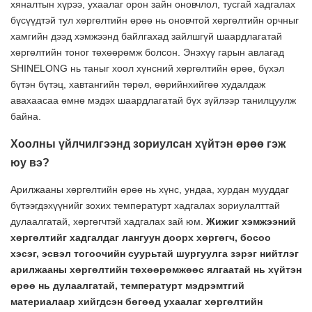
хяналтын хүрээ, ухаалаг орон зайн оновчлол, тусгай хадгалах
бүсүүдтэй тул хөргөлтийн өрөө нь оновчтой хөргөлтийн орчныг
хамгийн дээд хэмжээнд байлгахад зайлшгүй шаардлагатай
хөргөлтийн тоног төхөөрөмж болсон. Энэхүү гарын авлагад
SHINELONG нь таныг хоол хүнсний хөргөлтийн өрөө, бүхэл
бүтэн бүтэц, хавтангийн төрөл, өөрийнхийгөө худалдаж
авахаасаа өмнө мэдэх шаардлагатай бүх зүйлээр танилцуулж
байна.
Хоолны үйлчилгээнд зориулсан хүйтэн өрөө гэж
юу вэ?
Арилжааны хөргөлтийн өрөө нь хүнс, ундаа, хурдан мууддаг
бүтээгдэхүүнийг зохих температурт хадгалах зориулалттай
дулаалгатай, хөргөгчтэй хадгалах зай юм.
Жижиг хэмжээний
хөргөлтийг хадгалдаг лангуун доорх хөргөгч, босоо
хэсэг, эсвэл тогоочийн суурьтай шургуулга зэрэг нийтлэг
арилжааны хөргөлтийн төхөөрөмжөөс ялгаатай нь
хүйтэн
өрөө нь дулаалгатай, температурт мэдрэмтгий
материалаар хийгдсэн бөгөөд ухаалаг хөргөлтийн