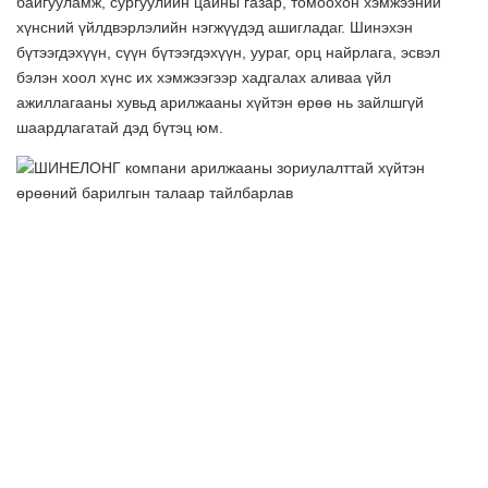
байгууламж, сургуулийн цайны газар, томоохон хэмжээний
хүнсний үйлдвэрлэлийн нэгжүүдэд ашигладаг. Шинэхэн
бүтээгдэхүүн, сүүн бүтээгдэхүүн, уураг, орц найрлага, эсвэл
бэлэн хоол хүнс их хэмжээгээр хадгалах аливаа үйл
ажиллагааны хувьд арилжааны хүйтэн өрөө нь зайлшгүй
шаардлагатай дэд бүтэц юм.