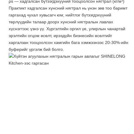
ρs — хадгалсан бүтээгдэхүүний тооцоолсон нягтрал (кг/м³)
Практикт хадгалсан хүнсний нягтрал нь үнэн зөв тоо баримт
гаргахад чухал хувьсагч юм; нийтлэг бүтээгдэхүүний
төрлүүдийн талаар доорх хүнсний нягтралын лавлах
хүснэгтээс үзнэ үү. Хүргэлтийн оргил үе, улирлын чанартай
эрэлтийн огцом өсөлт, ирээдүйн бизнесийн өсөлтийг
харгалзан тооцоолсон хамгийн бага хэмжээнээс 20-30%-ийн
буферийг үргэлж бий болго.