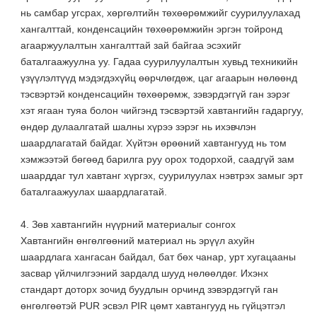
нь самбар угсрах, хөргөлтийн төхөөрөмжийг суурилуулахад
хангалттай, конденсацийн төхөөрөмжийн эргэн тойронд
агааржуулалтын хангалттай зай байгаа эсэхийг
баталгаажуулна уу. Гадаа суурилуулалтын хувьд техникийн
үзүүлэлтүүд мэдэгдэхүйц өөрчлөгдөж, цаг агаарын нөлөөнд
тэсвэртэй конденсацийн төхөөрөмж, зэвэрдэггүй ган зэрэг
хэт ягаан туяа болон чийгэнд тэсвэртэй хавтангийн гадаргуу,
өндөр дулаалгатай шалны хүрээ зэрэг нь ихэвчлэн
шаардлагатай байдаг. Хүйтэн өрөөний хавтангууд нь том
хэмжээтэй бөгөөд барилга руу орох тодорхой, саадгүй зам
шаарддаг тул хавтанг хүргэх, суурилуулах нэвтрэх замыг эрт
баталгаажуулах шаардлагатай.
4. Зөв хавтангийн нүүрний материалыг сонгох
Хавтангийн өнгөлгөөний материал нь эрүүл ахуйн
шаардлага хангасан байдал, бат бөх чанар, урт хугацааны
засвар үйлчилгээний зардалд шууд нөлөөлдөг. Ихэнх
стандарт доторх зочид буудлын орчинд зэвэрдэггүй ган
өнгөлгөөтэй PUR эсвэл PIR цөмт хавтангууд нь гүйцэтгэл