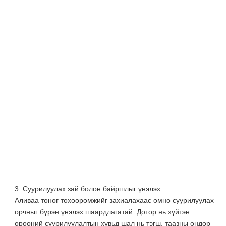
3. Суурилуулах зай болон байршлыг үнэлэх
Аливаа тоног төхөөрөмжийг захиалахаас өмнө суурилуулах
орчныг бүрэн үнэлэх шаардлагатай. Дотор нь хүйтэн
өрөөний суурилуулалтын хувьд шал нь тэгш, таазны өндөр