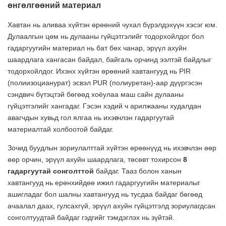
өнгөлгөөний материал
Хавтан нь аливаа хүйтэн өрөөний чухал бүрэлдэхүүн хэсэг юм.
Дулаалгын цөм нь дулааны гүйцэтгэлийг тодорхойлдог бол
гадаргуугийн материал нь бат бөх чанар, эрүүл ахуйн
шаардлага хангасан байдал, байгаль орчинд ээлтэй байдлыг
тодорхойлдог. Ихэнх хүйтэн өрөөний хавтангууд нь PIR
(полиизоцианурат) эсвэл PUR (полиуретан)-аар дүүргэсэн
сэндвич бүтэцтэй бөгөөд хоёулаа маш сайн дулааны
гүйцэтгэлийг хангадаг. Гэсэн хэдий ч арилжааны худалдан
авагчдын хувьд гол ялгаа нь ихэвчлэн гадаргуутай
материалтай холбоотой байдаг.
Зочид буудлын зориулалттай хүйтэн өрөөнүүд нь ихэвчлэн өөр
өөр орчин, эрүүл ахуйн шаардлага, төсөвт тохирсон
8
гадаргуутай сонголттой
байдаг. Тааз болон ханын
хавтангууд нь ерөнхийдөө ижил гадаргуугийн материалыг
ашигладаг бол шалны хавтангууд нь тусдаа байдаг бөгөөд
ачаалал даах, гулсахгүй, эрүүл ахуйн гүйцэтгэлд зориулагдсан
сонголтуудтай байдаг гэдгийг тэмдэглэх нь зүйтэй.