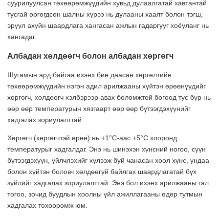
суурилуулсан төхөөрөмжүүдийн хувьд дулаалгатай хавтантай
тусгай өргөгдсөн шалны хүрээ нь дулааны хаалт болон тэгш,
эрүүл ахуйн шаардлага хангасан ажлын гадаргууг хоёуланг нь
хангадаг.
Албадан хөлдөөгч болон албадан хөргөгч
Шугамын ард байгаа ихэнх бие даасан хөргөлтийн
төхөөрөмжүүдийн нэгэн адил арилжааны хүйтэн өрөөнүүдийг
хөргөгч, хөлдөөгч хэлбэрээр авах боломжтой бөгөөд тус бүр нь
өөр өөр температурын хязгаарт өөр өөр бүтээгдэхүүнийг
хадгалах зориулалттай.
Хөргөгч (хөргөгчтэй өрөө) нь +1°C-аас +5°C хооронд
температурыг хадгалдаг. Энэ нь шинэхэн хүнсний ногоо, сүүн
бүтээгдэхүүн, үйлчлэхийг хүлээж буй чанасан хоол хүнс, ундаа
болон хүйтэн боловч хөлдөөгүй байлгах шаардлагатай бүх
зүйлийг хадгалах зориулалттай. Энэ бол ихэнх арилжааны гал
тогоо, зочид буудлын хоолны үйл ажиллагааны өдөр тутмын
хадгалах төхөөрөмж юм.