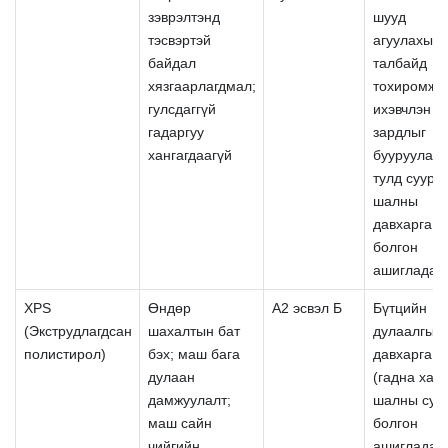
зэврэлтэнд
шууд
тэсвэртэй
агуулахын
байдал
талбайд
хязгаарлагдмал;
тохиромжгү
гулсдаггүй
ихэвчлэн
гадаргуу
зардлыг
хангагдаагүй
бууруулах
тулд суурь
шалны
давхарга
болгон
ашигладаг
XPS
Өндөр
А2 эсвэл Б
Бүтцийн
(Экструдлагдсан
шахалтын бат
дулаалгын
полистирол)
бэх; маш бага
давхарга
дулаан
(гадна хана
дамжуулалт;
шалны суур
маш сайн
болгон
чийгийн
ашигладаг;