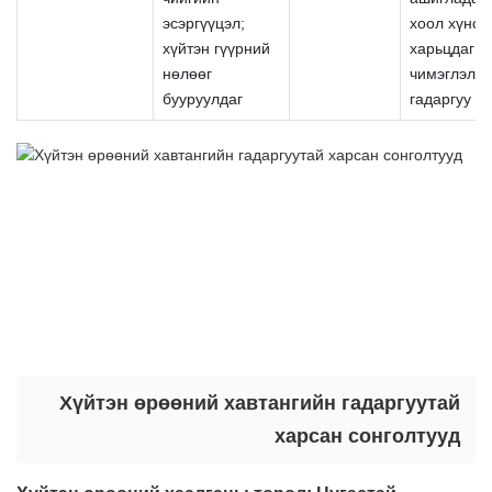
эсэргүүцэл;
хоол хүнст
хүйтэн гүүрний
харьцдаг г
нөлөөг
чимэглэли
бууруулдаг
гадаргуу б
Хүйтэн өрөөний хавтангийн гадаргуутай
харсан сонголтууд