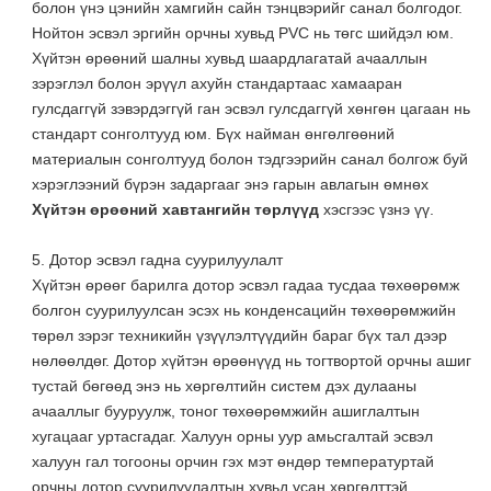
болон үнэ цэнийн хамгийн сайн тэнцвэрийг санал болгодог.
Нойтон эсвэл эргийн орчны хувьд PVC нь төгс шийдэл юм.
Хүйтэн өрөөний шалны хувьд шаардлагатай ачааллын
зэрэглэл болон эрүүл ахуйн стандартаас хамааран
гулсдаггүй зэвэрдэггүй ган эсвэл гулсдаггүй хөнгөн цагаан нь
стандарт сонголтууд юм. Бүх найман өнгөлгөөний
материалын сонголтууд болон тэдгээрийн санал болгож буй
хэрэглээний бүрэн задаргааг энэ гарын авлагын өмнөх
Хүйтэн өрөөний хавтангийн төрлүүд
хэсгээс үзнэ үү.
5. Дотор эсвэл гадна суурилуулалт
Хүйтэн өрөөг барилга дотор эсвэл гадаа тусдаа төхөөрөмж
болгон суурилуулсан эсэх нь конденсацийн төхөөрөмжийн
төрөл зэрэг техникийн үзүүлэлтүүдийн бараг бүх тал дээр
нөлөөлдөг. Дотор хүйтэн өрөөнүүд нь тогтвортой орчны ашиг
тустай бөгөөд энэ нь хөргөлтийн систем дэх дулааны
ачааллыг бууруулж, тоног төхөөрөмжийн ашиглалтын
хугацааг уртасгадаг. Халуун орны уур амьсгалтай эсвэл
халуун гал тогооны орчин гэх мэт өндөр температуртай
орчны дотор суурилуулалтын хувьд усан хөргөлттэй