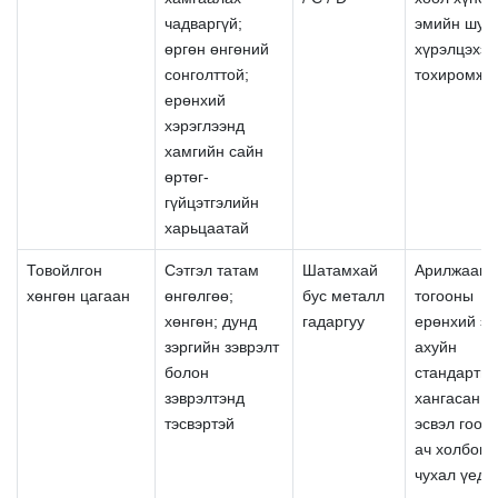
чадваргүй;
эмийн шуу
өргөн өнгөний
хүрэлцэхэд
сонголттой;
тохиромжг
ерөнхий
хэрэглээнд
хамгийн сайн
өртөг-
гүйцэтгэлийн
харьцаатай
Товойлгон
Сэтгэл татам
Шатамхай
Арилжааны
хөнгөн цагаан
өнгөлгөө;
бус металл
тогооны
хөнгөн; дунд
гадаргуу
ерөнхий эр
зэргийн зэврэлт
ахуйн
болон
стандартыг
зэврэлтэнд
хангасан; 
тэсвэртэй
эсвэл гоо з
ач холбогд
чухал үед