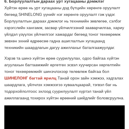
6. Борлуулалтын дараах урт хугацааны дэмжлэг
Хүйтэн өрөө нь урт хугацааны дэд бүтцийн хөрөнгө оруулалт
бөгөөд SHINELONG үүнийг нэг хөрөнгө оруулалт гэж үздэг.
Борлуулалтын дараах дэмжлэг нь техникийн зөвлөгөө, сэлбэг
хэрэгслийн хангамж, засвар үйлчилгээний зааварчилгаа, хариу
үйлдэл үзүүлэх үйлчилгээг хамардаг бөгөөд тоног төхөөрөмж
зөвхөн эхний өдрөөсөө гадна ашиглалтын хугацаанд
техникийн шаардлагын дагуу ажиллахыг баталгаажуулдаг.
Хэрэв та шинэ хүйтэн өрөө суурилуулах, одоо байгаа хүйтэн
агуулахын багтаамжийг өргөтгөх эсвэл хуучирсан хөргөлтийн
тоног төхөөрөмжийг шинэчлэхээр төлөвлөж байгаа бол
ШИНЕЛОНГ багтай ярилц
Танай орон зайн хэмжээ, хадгалах
шаардлага, үйлчлэх хэмжээгээ хуваалцаарай, тэгвэл баг нь
тодорхойлолтоос эхлээд суурилуулалт хүртэл танай үйл
ажиллагаанд тохирох хүйтэн өрөөний шийдлийг боловсруулна.