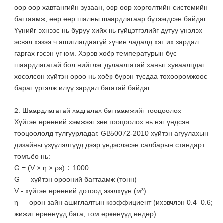
өөр өөр хавтангийн зузаан, өөр өөр хөргөлтийн системийн
багтаамж, өөр өөр шалны шаардлагаар бүтээгдсэн байдаг.
Үүнийг эхнээс нь буруу хийх нь гүйцэтгэлийг дутуу үнэлэх
эсвэл хэзээ ч ашиглагдаагүй хүчин чадалд хэт их зардал
гаргах гэсэн үг юм. Хэрэв хоёр температурын бүс
шаардлагатай бол нийтлэг дулаалгатай ханыг хуваалцдаг
хосолсон хүйтэн өрөө нь хоёр бүрэн тусдаа төхөөрөмжөөс
бараг үргэлж илүү зардал багатай байдаг.
2. Шаардлагатай хадгалах багтаамжийг тооцоолох
Хүйтэн өрөөний хэмжээг зөв тооцоолох нь нэг үндсэн
тооцоололд тулгуурладаг. GB50072-2010 хүйтэн агуулахын
дизайны үзүүлэлтүүд дээр үндэслэсэн салбарын стандарт
томъёо нь:
G = (V × η × ρs) ÷ 1000
G — хүйтэн өрөөний багтаамж (тонн)
V - хүйтэн өрөөний дотоод эзэлхүүн (м³)
η — орон зайн ашиглалтын коэффициент (ихэвчлэн 0.4–0.6;
жижиг өрөөнүүд бага, том өрөөнүүд өндөр)