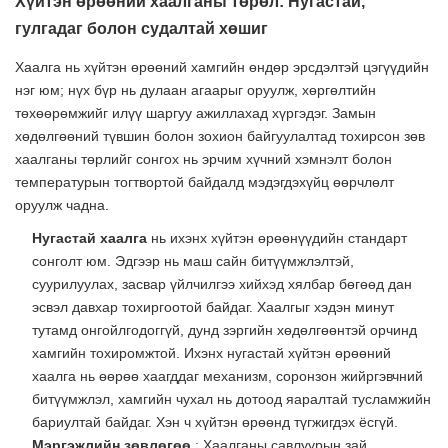
Хүйтэн өрөөний хаалганы төрөл: Нугастай,
гулгадаг болон судалтай хөшиг
Хаалга нь хүйтэн өрөөний хамгийн өндөр эрсдэлтэй цэгүүдийн
нэг юм; нүх бүр нь дулаан агаарыг оруулж, хөргөлтийн
төхөөрөмжийг илүү шаргуу ажиллахад хүргэдэг. Замын
хөдөлгөөний түвшин болон зохион байгуулалтад тохирсон зөв
хаалганы төрлийг сонгох нь эрчим хүчний хэмнэлт болон
температурын тогтвортой байдалд мэдэгдэхүйц өөрчлөлт
оруулж чадна.
Нугастай хаалга
нь ихэнх хүйтэн өрөөнүүдийн стандарт
сонголт юм. Эдгээр нь маш сайн битүүмжлэлтэй,
суурилуулах, засвар үйлчилгээ хийхэд хялбар бөгөөд дан
эсвэл давхар тохиргоотой байдаг. Хаалгыг хэдэн минут
тутамд онгойлгодоггүй, дунд зэргийн хөдөлгөөнтэй орчинд
хамгийн тохиромжтой. Ихэнх нугастай хүйтэн өрөөний
хаалга нь өөрөө хаагддаг механизм, соронзон жийргэвчний
битүүмжлэл, хамгийн чухал нь дотоод яаралтай тусламжийн
бариултай байдаг. Хэн ч хүйтэн өрөөнд түгжигдэх ёсгүй.
Мэргэжлийн зөвлөгөө
: Хаалганы савлуурын зай