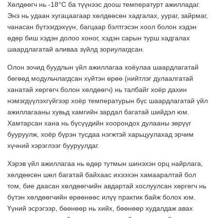
Хөлдөөгч нь -18°C ба түүнээс доош температурт ажилладаг.
Энэ нь удаан хугацаагаар хөлдөөсөн хадгалах, уураг, зайрмаг,
чанасан бүтээгдэхүүн, багцаар бэлтгэсэн хоол болон хэдэн
өдөр биш хэдэн долоо хоног, хэдэн сарын турш хадгалах
шаардлагатай аливаа зүйлд зориулагдсан.
Олон зочид буудлын үйл ажиллагаа хоёулаа шаардлагатай
бөгөөд модульчлагдсан хүйтэн өрөө (нийтлэг дулаалгатай
ханатай хөргөгч болон хөлдөөгч) нь талбайг хоёр дахин
нэмэгдүүлэхгүйгээр хоёр температурын бүс шаардлагатай үйл
ажиллагааны хувьд хамгийн зардал багатай шийдэл юм.
Хамтарсан хана нь бүсүүдийн хоорондох дулааны зөрүүг
бууруулж, хоёр бүрэн тусдаа нэгжтэй харьцуулахад эрчим
хүчний хэрэглээг бууруулдаг.
Хэрэв үйл ажиллагаа нь өдөр тутмын шинэхэн орц найрлага,
хөлдөөсөн шөл багатай байхаас ихээхэн хамааралтай бол
том, бие даасан хөлдөөгчийн авдартай хослуулсан хөргөгч нь
бүтэн хөлдөөгчийн өрөөнөөс илүү практик байж болох юм.
Үүний эсрэгээр, бөөнөөр нь хийх, бөөнөөр худалдаж авах