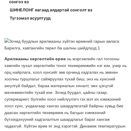
сонгох вэ
Хүйтэн өрөөний хаалганы төрөл: Нугастай, гулгадаг
ШИНЕЛОНГ яагаад алдартай сонголт вэ
болон судалтай хөшиг
Түгээмэл асуултууд
Хүйтэн өрөөний шалны шийдлүүд
Арилжааны хөргөлтийн өрөө
нь мэргэжлийн гал тогооны
хамгийн чухал хөргөлтийн тоног төхөөрөмжийн нэг юм, учир нь
орц найрлага, хоол хүнсийг зөв орчинд хадгалах нь зөвхөн
хоолны туршлагыг сайжруулах тухай биш; энэ нь хүнсний
аюулгүй байдал, бараа материалын хяналт, эмх цэгцтэй
менежментийн тухай юм. Зочид буудал, цайны газар,
супермаркет, бүлгийн хоол нийлүүлэгч гэх мэт их хэмжээний
хоол хүнс, ундаагаар хангах шаардлагатай байрны хувьд бие
даасан хөргөлтийн төхөөрөмж нь багцын хэмжээний
бүтээгдэхүүний хадгалалтын шаардлагыг бараг хангаж
чадахгүй. Хүйтэн өрөө яг энд хэрэгтэй. Динамик температурын