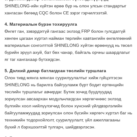
SHINELONG-ийн хүйтэн өрөө бүр нь олон улсын стандартыг
хангасан бөгөөд CQC болон CE зэрэг гэрчилгээтэй.
4. Материалын бүрэн тохируулга
Өнгөт ган, зэвэрдэггүй гангаас эхлээд FRP болон гулсдаггүй
хөнгөн цагаан хүртэл найман төрлийн хавтангийн өнгөлгөөний
материалын сонголттой SHINELONG хүйтэн өрөөнүүд нь төсөл
бүрийн эрүүл ахуй, бат бөх чанар, байгаль орчны шаардлагыг
яг таг хангахаар бүтээгдсэн.
5.
Дэлхий даяар батлагдсан төслийн туршлага
Олон тивд мянга мянган суурилуулалтыг хийж гүйцэтгэсэн
SHINELONG нь барилга байгууламж бүрт бодит ертөнцийн
төслийн туршлагыг авчирдаг. Бутик зочид буудлуудад
зориулсан авсаархан модульчлагдсан хөргөгчнөөс эхлээд
бүлгийн хоол нийлүүлэгчид болон хүнсний үйлдвэрлэлийн
байгууламжуудад зориулсан олон бүсийн хөргөгч хүртэл баг нь
техникийн тодорхойлолт, суурилуулалт, үйл ажиллагааны
бүхий л бэрхшээлтэй тулгарч, шийдвэрлэсэн.