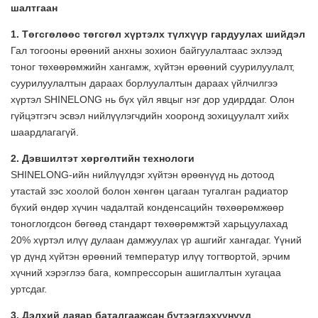
шалтгаан
1.
Төгсгөлөөс төгсгөл хүртэлх түлхүүр гардуулах шийдэл
Гал тогооны өрөөний анхны зохион байгуулалтаас эхлээд
тоног төхөөрөмжийн хангамж, хүйтэн өрөөний суурилуулалт,
суурилуулалтын дараах борлуулалтын дараах үйлчилгээ
хүртэл SHINELONG нь бүх үйл явцыг нэг дор удирддаг. Олон
гүйцэтгэгч эсвэл нийлүүлэгчдийн хооронд зохицуулалт хийх
шаардлагагүй.
2. Дэвшилтэт хөргөлтийн технологи
SHINELONG-ийн нийлүүлдэг хүйтэн өрөөнүүд нь дотоод
утастай зэс хоолой болон хөнгөн цагаан тугалган радиатор
бүхий өндөр хүчин чадалтай конденсацийн төхөөрөмжөөр
тоноглогдсон бөгөөд стандарт төхөөрөмжтэй харьцуулахад
20% хүртэл илүү дулаан дамжуулах үр ашгийг хангадаг. Үүний
үр дүнд хүйтэн өрөөний температур илүү тогтвортой, эрчим
хүчний хэрэглээ бага, компрессорын ашиглалтын хугацаа
уртсдаг.
3. Дэлхий даяар баталгаажсан бүтээгдэхүүнүүд