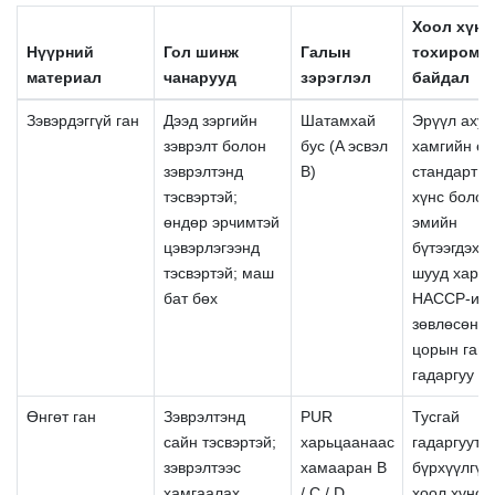
Хоол хүнс
Нүүрний
Гол шинж
Галын
тохиромж
материал
чанарууд
зэрэглэл
байдал
Зэвэрдэггүй ган
Дээд зэргийн
Шатамхай
Эрүүл ахуй
зэврэлт болон
бус (A эсвэл
хамгийн өн
зэврэлтэнд
B)
стандарт; 
тэсвэртэй;
хүнс болон
өндөр эрчимтэй
эмийн
цэвэрлэгээнд
бүтээгдэхү
тэсвэртэй; маш
шууд харьц
бат бөх
HACCP-ий
зөвлөсөн
цорын ганц
гадаргуу
Өнгөт ган
Зэврэлтэнд
PUR
Тусгай
сайн тэсвэртэй;
харьцаанаас
гадаргуута
зэврэлтээс
хамааран B
бүрхүүлгүй
хамгаалах
/ C / D
хоол хүнс 