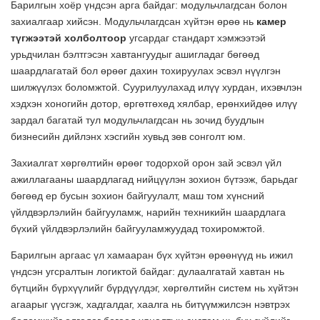
Барилгын хоёр үндсэн арга байдаг: модульчлагдсан болон
захиалгаар хийсэн. Модульчлагдсан хүйтэн өрөө нь
камер
түгжээтэй холболтоор
угсардаг стандарт хэмжээтэй
урьдчилан бэлтгэсэн хавтангуудыг ашигладаг бөгөөд
шаардлагатай бол өрөөг дахин тохируулах эсвэл нүүлгэн
шилжүүлэх боломжтой. Суурилуулахад илүү хурдан, ихэвчлэн
хэдхэн хоногийн дотор, өргөтгөхөд хялбар, ерөнхийдөө илүү
зардал багатай тул модульчлагдсан нь зочид буудлын
бизнесийн дийлэнх хэсгийн хувьд зөв сонголт юм.
Захиалгат хөргөлтийн өрөөг тодорхой орон зай эсвэл үйл
ажиллагааны шаардлагад нийцүүлэн зохион бүтээж, барьдаг
бөгөөд ер бусын зохион байгуулалт, маш том хүнсний
үйлдвэрлэлийн байгууламж, нарийн техникийн шаардлага
бүхий үйлдвэрлэлийн байгууламжуудад тохиромжтой.
Барилгын аргаас үл хамааран бүх хүйтэн өрөөнүүд нь ижил
үндсэн угсралтын логиктой байдаг: дулаалгатай хавтан нь
бүтцийн бүрхүүлийг бүрдүүлдэг, хөргөлтийн систем нь хүйтэн
агаарыг үүсгэж, хадгалдаг, хаалга нь битүүмжилсэн нэвтрэх