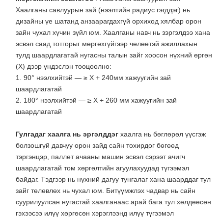
Хаалганы савлуурын зай (нээлтийн радиус гэгддэг) нь
дизайны үе шатанд анзаарагдахгүй орхиход хялбар орон
зайн чухал хүчин зүйл юм. Хаалганы навч нь зэргэлдээ хана
эсвэл саад тотгорыг мөргөхгүйгээр чөлөөтэй ажиллахын
тулд шаардлагатай нугасны талын зайг хоосон нүхний өргөн
(X) дээр үндэслэн тооцоолно:
1. 90° нээлхийтэй — ≥ X + 240мм хажуугийн зай
шаардлагатай
2. 180° нээлхийтэй — ≥ X + 260 мм хажуугийн зай
шаардлагатай
Гулгадаг хаалга нь эргэлддэг
хаалга нь бөглөрөл үүсгэж
болзошгүй давчуу орон зайд сайн тохирдог бөгөөд
тэргэнцэр, паллет ачааны машин эсвэл сэрээт ачигч
шаардлагатай том хөргөлтийн агуулахуудад түгээмэл
байдаг. Тэдгээр нь нүхний дагуу тунгалаг хана шаарддаг тул
зайг төлөвлөх нь чухал юм. Битүүмжлэх чадвар нь сайн
суурилуулсан нугастай хаалганаас арай бага тул хөлдөөсөн
гэхээсээ илүү хөргөсөн хэрэглээнд илүү түгээмэл