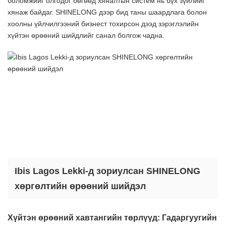
боломжийг олгодог бөгөөд хяналтын систем нь бүх зүйлийг
хянаж байдаг. SHINELONG дээр бид таны шаардлага болон
хоолны үйлчилгээний бизнест тохирсон дээд зэрэглэлийн
хүйтэн өрөөний шийдлийг санал болгож чадна.
Ibis Lagos Lekki-д зориулсан SHINELONG
хөргөлтийн өрөөний шийдэл
Хүйтэн өрөөний хавтангийн төрлүүд: Гадаргуугийн