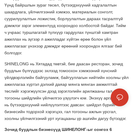
Үүнд байршлын зураг төсөл, бүтээгдэхүүний хадгалалтын
шаардлага, үйлчилгээний хэмжээ, материалын сонголт,
суурилуулалтын ложистик, борлуулалтын дараах тасралтгүй
дэмжлэг зэрэг элементүүд хоорондоо холбоотой байдаг. Тийм
ч учраас туршлагатай түлхүүр гардуулах түнштэй хамтран
ажиллах нь зүгээр л ажилладаг хүйтэн өрөө болон үйл
ажиллагааг үнэхээр дэмждэг өрөөний хоорондох ялгааг бий
болгодог.
SHINELONG нь Хятадад төвтэй, бие даасан ресторан, зочид
буудлын бүлгүүдээс эхлээд томоохон хэмжээний хүнсний
үйлдвэрлэлийн байгууламж, байгууллагын нийтийн хоолны үйл
ажиллагаа хүртэл дэлхий даяар мянга мянган амжилттай
төслийг хэрэгжүүлсэн дээд зэрэглэлийн арилжааны гал
тогооны шийдлийн үйлчилгээ үзүүлэгч юм. Энэхүү арга барил
нь бүтээгдэхүүний нийлүүлэлтээс давсан: шийдэл бүрийг
бизнесийн тодорхой хэрэгцээ, гал тогооны ажлын урсгал,
хоолны үйлчилгээний урт хугацааны үр ашгийн дагуу бүтээдэг.
Зочид буудлын бизнесүүд ШИНЕЛОНГ-ыг сонгох 6