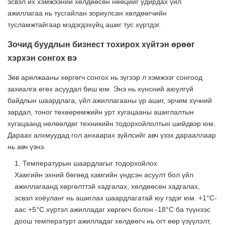
эсвэл их хэмжээний хөлдөөсөн нөөцийг удирдах үйл
ажиллагаа нь тусгайлан зориулсан хөлдөөгчийн
тусламжтайгаар мэдэгдэхүйц ашиг тус хүртдэг.
Зочид буудлын бизнест тохирох хүйтэн өрөөг
хэрхэн сонгох вэ
Зөв арилжааны хөргөгч сонгох нь зүгээр л хэмжээг сонгоод
захиалга өгөх асуудал биш юм. Энэ нь хүнсний аюулгүй
байдлын шаардлага, үйл ажиллагааны үр ашиг, эрчим хүчний
зардал, тоног төхөөрөмжийн урт хугацааны ашиглалтын
хугацаанд нөлөөлдөг техникийн тодорхойлолтын шийдвэр юм.
Дараах алхмуудад гол анхаарах зүйлсийг авч үзэх дарааллаар
нь авч үзнэ.
1. Температурын шаардлагыг тодорхойлох
Хамгийн эхний бөгөөд хамгийн үндсэн асуулт бол үйл
ажиллагаанд хөргөлттэй хадгалах, хөлдөөсөн хадгалах,
эсвэл хоёуланг нь ашиглах шаардлагатай юу гэдэг юм. +1°C-
аас +5°C хүртэл ажилладаг хөргөгч болон -18°C ба түүнээс
доош температурт ажилладаг хөлдөөгч нь огт өөр үзүүлэлт,