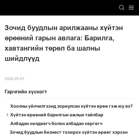
Зочид буудлын арилжааны хүйтэн 
өрөөний гарын авлага: Барилга, 
хавтангийн төрөл ба шалны 
шийдлүүд
2026-05-07
Гарчгийн хүснэгт
Хоолны үйлчилгээнд зориулсан хүйтэн өрөө гэж юу вэ?
Хүйтэн өрөөний барилгын ажлын тайлбар
Албадан хөлдөөгч болон албадан хөргөгч
Хүйтэн өрөөний хавтангийн төрлүүд: Гадаргуугийн
Зочид буудлын бизнест тохирох хүйтэн өрөөг хэрхэн
өнгөлгөөний материал