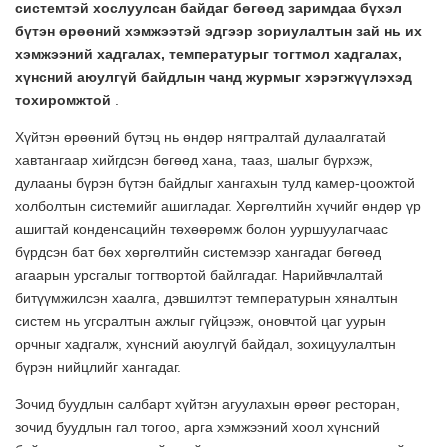
системтэй хослуулсан байдаг бөгөөд
заримдаа бүхэл
бүтэн өрөөний хэмжээтэй эдгээр зориулалтын зай нь их
хэмжээний хадгалах, температурыг тогтмол хадгалах,
хүнсний аюулгүй байдлын чанд журмыг хэрэгжүүлэхэд
тохиромжтой
.
Хүйтэн өрөөний бүтэц нь өндөр нягтралтай дулаалгатай
хавтангаар хийгдсэн бөгөөд хана, тааз, шалыг бүрхэж,
дулааны бүрэн бүтэн байдлыг хангахын тулд камер-цоожтой
холболтын системийг ашигладаг. Хөргөлтийн хүчийг өндөр үр
ашигтай конденсацийн төхөөрөмж болон ууршуулагчаас
бүрдсэн бат бөх хөргөлтийн системээр хангадаг бөгөөд
агаарын урсгалыг тогтвортой байлгадаг. Нарийвчлалтай
битүүмжилсэн хаалга, дэвшилтэт температурын хяналтын
систем нь угсралтын ажлыг гүйцээж, оновчтой цаг уурын
орчныг хадгалж, хүнсний аюулгүй байдал, зохицуулалтын
бүрэн нийцлийг хангадаг.
Зочид буудлын салбарт хүйтэн агуулахын өрөөг ресторан,
зочид буудлын гал тогоо, арга хэмжээний хоол хүнсний