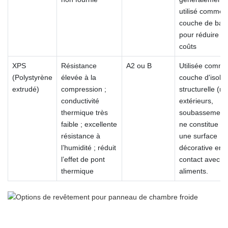
utilisé comme
couche de bas
pour réduire le
coûts
XPS
Résistance
A2 ou B
Utilisée comm
(Polystyrène
élevée à la
couche d'isolat
extrudé)
compression ;
structurelle (m
conductivité
extérieurs,
thermique très
soubassement)
faible ; excellente
ne constitue p
résistance à
une surface
l’humidité ; réduit
décorative en
l’effet de pont
contact avec d
thermique
aliments.