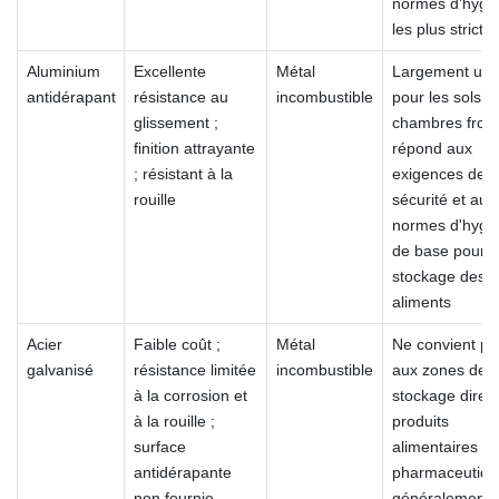
normes d’hygi
les plus strictes
Aluminium
Excellente
Métal
Largement utili
antidérapant
résistance au
incombustible
pour les sols d
glissement ;
chambres froid
finition attrayante
répond aux
; résistant à la
exigences de
rouille
sécurité et aux
normes d'hygi
de base pour l
stockage des
aliments
Acier
Faible coût ;
Métal
Ne convient pa
galvanisé
résistance limitée
incombustible
aux zones de
à la corrosion et
stockage direc
à la rouille ;
produits
surface
alimentaires o
antidérapante
pharmaceutiqu
non fournie
généralement