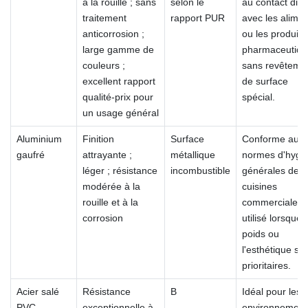
à la rouille ; sans
selon le
au contact dire
traitement
rapport PUR
avec les alimen
anticorrosion ;
ou les produits
large gamme de
pharmaceutiqu
couleurs ;
sans revêteme
excellent rapport
de surface
qualité-prix pour
spécial.
un usage général
Aluminium
Finition
Surface
Conforme aux
gaufré
attrayante ;
métallique
normes d'hygi
léger ; résistance
incombustible
générales des
modérée à la
cuisines
rouille et à la
commerciales ;
corrosion
utilisé lorsque l
poids ou
l'esthétique so
prioritaires.
Acier salé
Résistance
B
Idéal pour les
PVC
exceptionnelle à
environnement