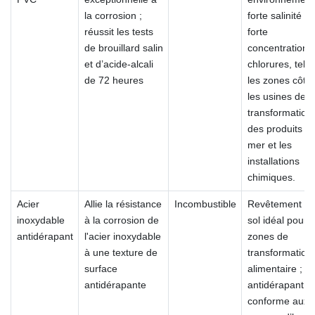
la corrosion ;
forte salinité et
réussit les tests
forte
de brouillard salin
concentration 
et d’acide-alcali
chlorures, tels
de 72 heures
les zones côtiè
les usines de
transformation
des produits de
mer et les
installations
chimiques.
Acier
Allie la résistance
Incombustible
Revêtement d
inoxydable
à la corrosion de
sol idéal pour l
antidérapant
l'acier inoxydable
zones de
à une texture de
transformation
surface
alimentaire ;
antidérapante
antidérapant et
conforme aux