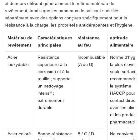
et de murs utilisent généralement le même matériau de
revêtement, tandis que les panneaux de sol sont spécifiés
séparément avec des options conçues spécifiquement pour la
résistance à la charge, les propriétés antidérapantes et l'hygiène.
Matériau de
Caractéristiques
résistance
aptitude
revêtement
principales
au feu
alimentaire
Acier
Résistance
Incombustible
Norme d'hygiè
inoxydable
supérieure à la
(A ou B)
la plus élevée ;
corrosion et à la
seule surface
rouille ; supporte
recommandée 
un nettoyage
le système
intensif ;
HACCP pour le
extrêmement
contact direct
durable
avec les alimen
et les produits
pharmaceutiqu
Acier coloré
Bonne résistance
B / C / D
Ne convient pa