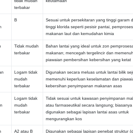
tidak mudah
keutamaan
terbakar
B
Sesuai untuk persekitaran yang tinggi garam 
m
tinggi klorida seperti pesisir pantai, pemprose
makanan laut dan kemudahan kimia
n
Tidak mudah
Bahan lantai yang ideal untuk zon pemproses
terbakar
makanan; mencegah tergelincir dan memenuh
piawaian pembersihan kebersihan yang ketat
an
Logam tidak
Digunakan secara meluas untuk lantai bilik sej
mudah
memenuhi keperluan keselamatan dan piawai
terbakar
kebersihan penyimpanan makanan asas
Logam tidak
Tidak sesuai untuk kawasan penyimpanan m
an
mudah
atau farmaseutikal secara langsung; biasanya
terbakar
digunakan sebagai lapisan lantai asas untuk
mengurangkan kos
n
A2 atau B
Digunakan sebagai lapisan penebat struktur (