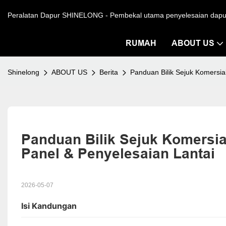
Peralatan Dapur SHINELONG - Pembekal utama penyelesaian dapur s
RUMAH
ABOUT US
Shinelong
ABOUT US
Berita
Panduan Bilik Sejuk Komersial
Panduan Bilik Sejuk Komersial
Panel & Penyelesaian Lantai
2026-05-07
Isi Kandungan