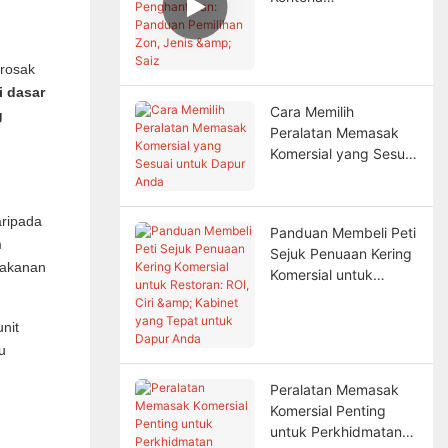
Penghantaran:
Panduan Pemilihan
Zon, Jenis & Saiz
 rosak
i dasar
Cara Memilih
g
Peralatan Memasak
Komersial yang Sesuai
untuk Dapur Anda
aripada
Panduan Membeli Peti
m
Sejuk Penuaan Kering
makanan
Komersial untuk
Restoran: ROI, Ciri &
Kabinet yang Tepat
nit
untuk Dapur Anda
u
Peralatan Memasak
Komersial Penting
untuk Perkhidmatan