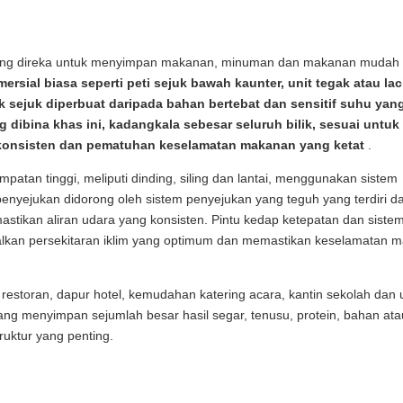
?
at yang direka untuk menyimpan makanan, minuman dan makanan mudah
sial biasa seperti peti sejuk bawah kaunter, unit tegak atau lac
ik sejuk diperbuat daripada bahan bertebat dan sensitif suhu yan
 dibina khas ini, kadangkala sebesar seluruh bilik, sesuai untuk
konsisten dan pematuhan keselamatan makanan yang ketat
.
umpatan tinggi, meliputi dinding, siling dan lantai, menggunakan sistem
enyejukan didorong oleh sistem penyejukan yang teguh yang terdiri d
stikan aliran udara yang konsisten. Pintu kedap ketepatan dan siste
kan persekitaran iklim yang optimum dan memastikan keselamatan 
restoran, dapur hotel, kemudahan katering acara, kantin sekolah dan u
ng menyimpan sejumlah besar hasil segar, tenusu, protein, bahan ata
ruktur yang penting.