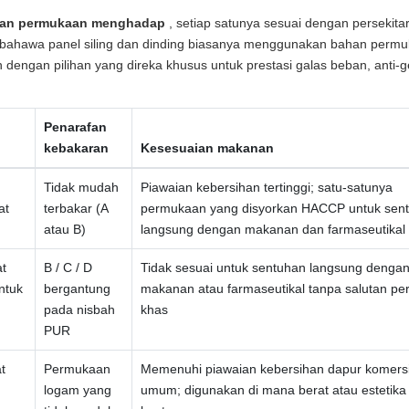
ihan permukaan menghadap
, setiap satunya sesuai dengan persekita
an bahawa panel siling dan dinding biasanya menggunakan bahan perm
dengan pilihan yang direka khusus untuk prestasi galas beban, anti-ge
Penarafan
kebakaran
Kesesuaian makanan
Tidak mudah
Piawaian kebersihan tertinggi; satu-satunya
at
terbakar (A
permukaan yang disyorkan HACCP untuk sen
atau B)
langsung dengan makanan dan farmaseutikal
at
B / C / D
Tidak sesuai untuk sentuhan langsung denga
ntuk
bergantung
makanan atau farmaseutikal tanpa salutan p
pada nisbah
khas
PUR
t
Permukaan
Memenuhi piawaian kebersihan dapur komersi
logam yang
umum; digunakan di mana berat atau estetika