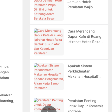
Jamuan Hotel:
Peralatan Wajib
Dimiliki untuk Katering
Acara Berskala Besar
Cara Merancang
Dapur Kafe di Ruang
Istirehat Hotel: Reka
Bentuk Susun Atur
dan Keperluan
Peralatan
Apakah Sistem
nyimpan
Perkhidmatan
dengan
Makanan Hospital?
 dalam
Kaedah Pengeluaran,
i
Aliran Kerja &
Peralatan
gekalkan
Peralatan Penting
katering,
untuk Dapur Komersial
Kontena