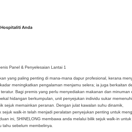
Hospitaliti Anda
lur
kan yang paling penting di mana-mana dapur profesional, kerana me
ekadar meningkatkan pengalaman menjamu selera; ia juga berkaitan 
 teratur. Bagi premis yang perlu menyediakan makanan dan minuman
embekal hidangan berkumpulan, unit penyejukan individu sukar memenuh
ilik sejuk memainkan peranan. Dengan julat kawalan suhu dinamik,
 sejuk walk-in telah menjadi peralatan penyejukan penting untuk men
uan ini, SHINELONG membawa anda melalui bilik sejuk walk-in untuk 
lu tahu sebelum membelinya.