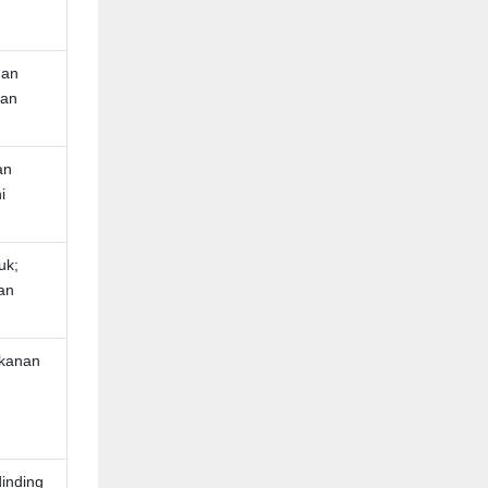
dan
san
an
i
uk;
an
akanan
dinding