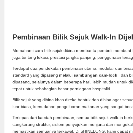
Pembinaan Bilik Sejuk Walk-In Dije
Memahami cara bilik sejuk dibina membantu pembeli membuat k
juga tentang lokasi, prestasi jangka panjang, penggunaan ten
Terdapat dua pendekatan pembinaan utama: modular dan binaan
standard yang dipasang melalui
sambungan cam-lock
, dan bi
dipasang, selalunya dalam beberapa hari, lebih mudah untuk di
tepat untuk sebahagian besar perniagaan hospitaliti.
Bilik sejuk yang dibina khas direka bentuk dan dibina agar sesu
luar biasa, kemudahan pengeluaran makanan yang sangat besar
Terlepas dari kaedah pembinaan, semua bilik sejuk walk-in be
cangkerang struktur, sistem penyejukan menjana dan mengekal
memastikan semuanya terkawal. Di SHINELONG, kami dapat me