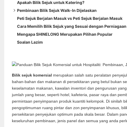
Apakah Bilik Sejuk untuk Katering?
Pembinaan Bilik Sejuk Walk-In Dijelaskan
Peti Sejuk Berjalan Masuk vs Peti Sejuk Berjalan Masuk
Jenis Panel Bilik Sejuk: Bahan Penghadapan Permukaan
Cara Memilih Bilik Sejuk yang Sesuai dengan Perniagaan 
Jenis Pintu Bilik Sejuk: Langsir Berengsel, Gelongsor & Ja
Mengapa SHINELONG Merupakan Pilihan Popular
Penyelesaian Lantai Bilik Sejuk
Soalan Lazim
Bilik sejuk komersial
merupakan salah satu peralatan penyeju
bahan-bahan dan makanan di persekitaran yang betul bukan s
keselamatan makanan, kawalan inventori dan pengurusan yang
jumlah yang besar, seperti hotel, kafeteria, pasar raya dan p
permintaan penyimpanan produk kuantiti kelompok. Di sinilah b
pengoptimuman ruang pintar dan zon penyimpanan khusus, bilik
persekitaran penyejukan optimum pada skala besar. Dalam pand
keseluruhan pembinaan, jenis panel dan semua yang anda per