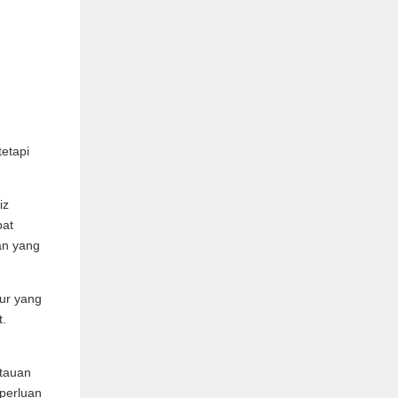
etapi
iz
pat
an yang
tur yang
t.
ntauan
perluan