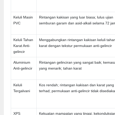
Keluli Masin
Rintangan kakisan yang luar biasa; lulus ujian
PVC
semburan garam dan asid-alkali selama 72 ja
Keluli Tahan
Menggabungkan rintangan kakisan keluli taha
Karat Anti-
karat dengan tekstur permukaan anti-gelincir
gelincir
Aluminium
Rintangan gelinciran yang sangat baik; kemas
Anti-gelincir
yang menarik; tahan karat
Keluli
Kos rendah; rintangan kakisan dan karat yang
Tergalvani
terhad; permukaan anti-gelincir tidak disediak
XPS
Kekuatan mampatan yang tinggi; kekonduksia