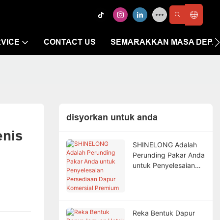
VICE
CONTACT US
SEMARAKKAN MASA DEPAN
disyorkan untuk anda
nis 
SHINELONG Adalah
Perunding Pakar Anda
untuk Penyelesaian
Persediaan Dapur
Komersial Premium
Reka Bentuk Dapur