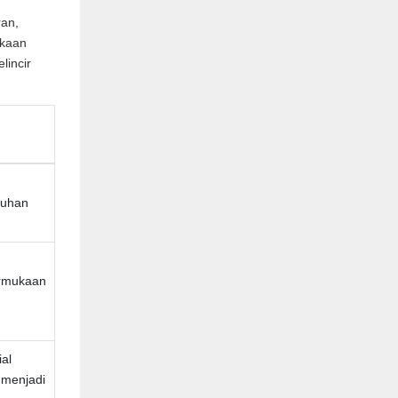
ran,
ukaan
lincir
tuhan
n
ermukaan
al
 menjadi