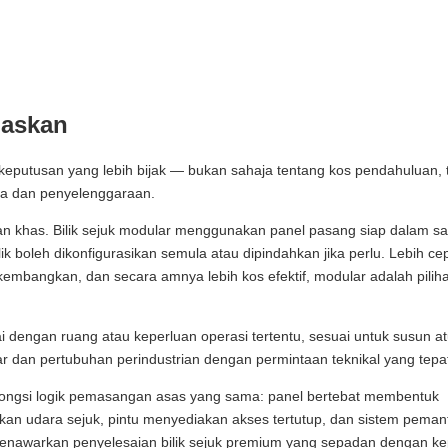
laskan
eputusan yang lebih bijak — bukan sahaja tentang kos pendahuluan, t
aga dan penyelenggaraan.
 khas. Bilik sejuk modular menggunakan panel pasang siap dalam sa
lik boleh dikonfigurasikan semula atau dipindahkan jika perlu. Lebih ce
kembangkan, dan secara amnya lebih kos efektif, modular adalah pilih
ai dengan ruang atau keperluan operasi tertentu, sesuai untuk susun a
 dan pertubuhan perindustrian dengan permintaan teknikal yang tepa
rkongsi logik pemasangan asas yang sama: panel bertebat membentuk
kan udara sejuk, pintu menyediakan akses tertutup, dan sistem pema
nawarkan penyelesaian bilik sejuk premium yang sepadan dengan ke