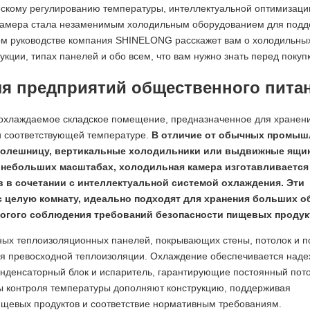
скому регулированию температуры, интеллектуальной оптимизаци
 камера стала незаменимым холодильным оборудованием для под
ом руководстве компания SHINELONG расскажет вам о холодильны
кции, типах панелей и обо всем, что вам нужно знать перед покуп
ля предприятий общественного пита
охлаждаемое складское помещение, предназначенное для хранен
ри соответствующей температуре.
В отличие от обычных промыш
столешницу, вертикальные холодильники или выдвижные ящи
 небольших масштабах,
холодильная камера изготавливается
в сочетании с интеллектуальной системой охлаждения. Эти
с целую комнату, идеально подходят для хранения больших 
рогого соблюдения требований безопасности пищевых продук
ых теплоизоляционных панелей, покрывающих стены, потолок и по
ия превосходной теплоизоляции. Охлаждение обеспечивается над
денсаторный блок и испаритель, гарантирующие постоянный пот
мы контроля температуры дополняют конструкцию, поддерживая
ищевых продуктов и соответствие нормативным требованиям.