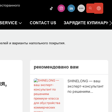
есторанного
SERVICE
CONTACT US
ЗАРЯДИТЕ КУЛИНАРНО
нелей и варианты напольного покрытия.
рекомендовано вам
SHINELONG — ваш
, 
эксперт-консультант
по решениям
премиум-класса для
обустройства
коммерческих