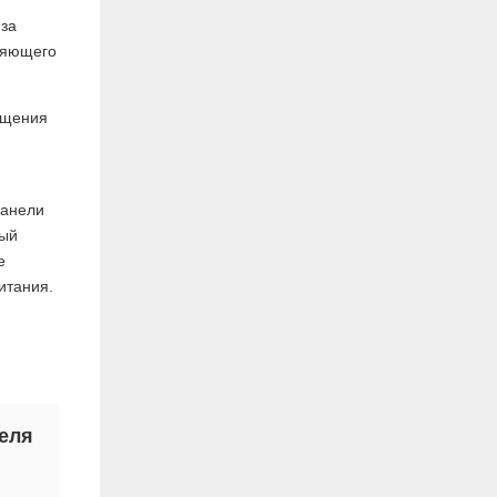
 за
ляющего
ещения
панели
ный
е
итания.
еля