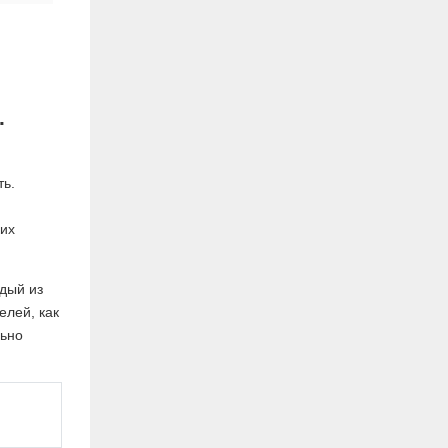
.
ть.
ких
дый из
елей, как
льно