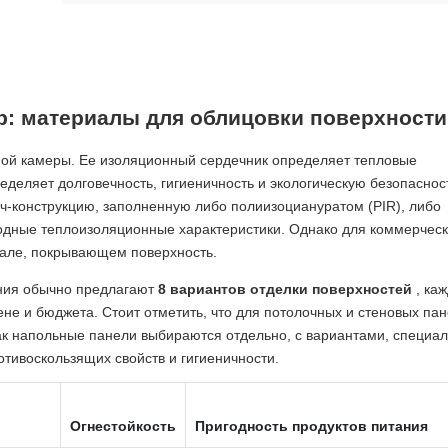
: материалы для облицовки поверхности
ой камеры. Ее изоляционный сердечник определяет тепловые
деляет долговечность, гигиеничность и экологическую безопаснос
-конструкцию, заполненную либо полиизоциануратом (PIR), либо
одные теплоизоляционные характеристики. Однако для коммерчес
иале, покрывающем поверхность.
ния обычно предлагают
8 вариантов отделки поверхностей
, каж
ене и бюджета. Стоит отметить, что для потолочных и стеновых пан
 как напольные панели выбираются отдельно, с вариантами, специа
тивоскользящих свойств и гигиеничности.
Огнестойкость
Пригодность продуктов питания