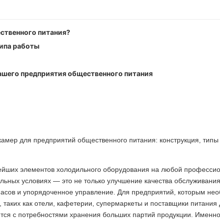
ественного питания?
ипа работы
я облицовки поверхности.
ашего предприятия общественного питания
аздвижные и с ленточным завесом.
мер
ейших элементов холодильного оборудования на любой професси
ильных условиях — это не только улучшение качества обслуживания
пасов и упорядоченное управление. Для предприятий, которым не
 таких как отели, кафетерии, супермаркеты и поставщики питания
ются с потребностями хранения больших партий продукции. Именно