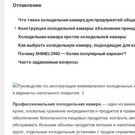
Оглавление
Что такое холодильная камера для предприятий общ
Конструкция холодильной камеры: объяснение принц
Холодильная камера против холодильной камеры
Типы панелей для холодильных камер: материалы дл
Как выбрать холодильную камеру, подходящую для в
Типы дверей для холодильных камер: распашные, р
Почему SHINELONG — более популярный вариант?
Решения для напольного покрытия холодильных ка
Часто задаваемые вопросы
Профессиональная холодильная камера
— один из важн
кухне, поскольку хранение ингредиентов и продуктов в прав
обеспечение безопасности пищевых продуктов, контроль за
обслуживать большие объемы продуктов питания и напитков,
групп, отдельные холодильные установки с трудом справля