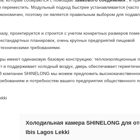
переместить. Модульный подход быстрее устанавливается (часто
е экономичен, поэтому он является правильным выбором для подав
азу, проектируется и строится с учетом конкретных размеров пом
нестандартных планировок, очень крупных предприятий пищевой
техническими требованиями.
меры имеют одинаковую базовую конструкцию: теплоизоляционные 
т и поддерживает холодный воздух, дверь обеспечивает герметич
ы. В компании SHINELONG мы можем предложить высококачественно
ребованиям и потребностям вашего предприятия общественного п
Холодильная камера SHINELONG для от
Ibis Lagos Lekki