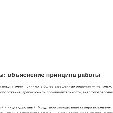
ы: объяснение принципа работы
ет покупателям принимать более взвешенные решения — не только
тоположения, долгосрочной производительности, энергопотреблени
ный и индивидуальный. Модульная холодильная камера использует
ов, которые собираются с помощью
замкового соединения
, и пр