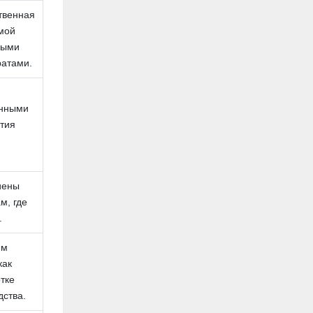
твенная
мой
выми
ратами.
енными
тия
иены
м, где
.
им
как
тке
дства.