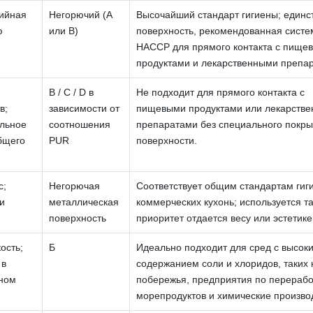
зийная
Негорючий (А
Высочайший стандарт гигиены; единс
ю
или В)
поверхность, рекомендованная систе
HACCP для прямого контакта с пище
продуктами и лекарственными препа
B / C / D в
Не подходит для прямого контакта с
в;
зависимости от
пищевыми продуктами или лекарств
альное
соотношения
препаратами без специального покры
бщего
PUR
поверхности.
с;
Негорючая
Соответствует общим стандартам гиг
и
металлическая
коммерческих кухонь; используется та
поверхность
приоритет отдается весу или эстетике
ость;
Б
Идеально подходит для сред с высок
 в
содержанием соли и хлоридов, таких 
чном
побережья, предприятия по перерабо
морепродуктов и химические произво