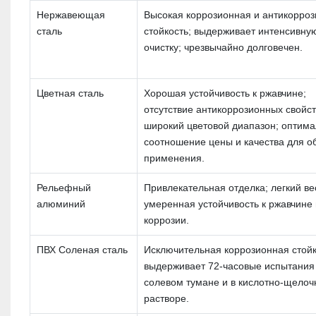
Нержавеющая
Высокая коррозионная и антикорро
сталь
стойкость; выдерживает интенсивну
очистку; чрезвычайно долговечен.
Цветная сталь
Хорошая устойчивость к ржавчине;
отсутствие антикоррозионных свойст
широкий цветовой диапазон; оптим
соотношение цены и качества для о
применения.
Рельефный
Привлекательная отделка; легкий ве
алюминий
умеренная устойчивость к ржавчине 
коррозии.
ПВХ Соленая сталь
Исключительная коррозионная стойк
выдерживает 72-часовые испытания
солевом тумане и в кислотно-щело
растворе.