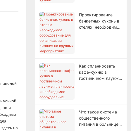
кухонь.
Проектирование
банкетных кухонь в
отелях: необходимое
оборудование для
организации питания
на крупных
мероприятиях.
Как спланировать
кафе-кухню в
гостиничном лаунже:
планировка и
необходимое
оборудование.
ональной
, но и
Что такое система
обходимо
общественного
 для
питания в больнице?
 здесь на
Методы