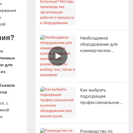
и
производства,
держания
организация
х
рабочего процесса и
кой.
оборудование.
ния?
Необходимое
оборудование для
коммерческих
ия
кухонь в морских
ленных
контейнерах:
ки для
руководство по
 из
выбору зон, типов и
размеров.
объемов
Как выбрать
тов
.
подходящее
профессиональное
л, с
кухонное
ежной
оборудование для
ок
вашей кухни
Руководство по