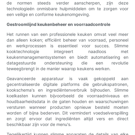
de normen steeds verder aanscherpen, zijn deze
technologieën onmisbare hulpmiddelen om te zorgen voor
een veilige en conforme keukenomgeving.
Gestroomlijnd keukenbeheer en voorraadcontrole
Het runnen van een professionele keuken omvat veel meer
dan alleen koken; efficiënt beheer van voorraad, personeel
en werkprocessen is essentieel voor succes. Slimme
kooktechnologie integreert naadloos met
keukenmanagementsystemen en biedt automatisering en
datagestuurde ondersteuning die een revolutie
teweegbrengt in de manier waarop keukens werken.
Geavanceerde apparatuur is vaak gekoppeld aan
gecentraliseerde digitale platforms die gebruikspatronen,
kookschema's en ingrediëntenverbruik bijhouden. Slimme
koelkasten kunnen bijvoorbeeld de voorraadniveaus en
houdbaarheidsdata in de gaten houden en waarschuwingen
versturen wanneer producten opnieuw besteld moeten
worden of bijna bederven. Dit vermindert voedselverspilling
en zorgt ervoor dat ingrediënten altijd vers en direct
beschikbaar zijn voor de menu's.
Tegelijkertijd kunnen slimme apparaten de details van elke