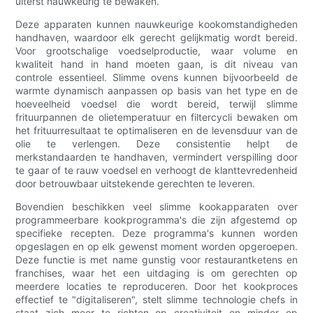
uiterst nauwkeurig te bewaken.
Deze apparaten kunnen nauwkeurige kookomstandigheden
handhaven, waardoor elk gerecht gelijkmatig wordt bereid.
Voor grootschalige voedselproductie, waar volume en
kwaliteit hand in hand moeten gaan, is dit niveau van
controle essentieel. Slimme ovens kunnen bijvoorbeeld de
warmte dynamisch aanpassen op basis van het type en de
hoeveelheid voedsel die wordt bereid, terwijl slimme
frituurpannen de olietemperatuur en filtercycli bewaken om
het frituurresultaat te optimaliseren en de levensduur van de
olie te verlengen. Deze consistentie helpt de
merkstandaarden te handhaven, vermindert verspilling door
te gaar of te rauw voedsel en verhoogt de klanttevredenheid
door betrouwbaar uitstekende gerechten te leveren.
Bovendien beschikken veel slimme kookapparaten over
programmeerbare kookprogramma's die zijn afgestemd op
specifieke recepten. Deze programma's kunnen worden
opgeslagen en op elk gewenst moment worden opgeroepen.
Deze functie is met name gunstig voor restaurantketens en
franchises, waar het een uitdaging is om gerechten op
meerdere locaties te reproduceren. Door het kookproces
effectief te "digitaliseren", stelt slimme technologie chefs in
staat zich meer te richten op creativiteit en minder op