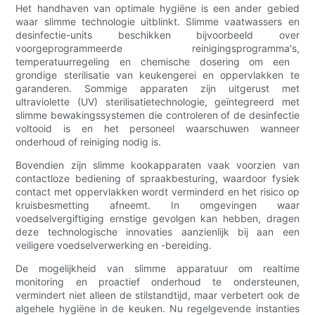
Het handhaven van optimale hygiëne is een ander gebied
waar slimme technologie uitblinkt. Slimme vaatwassers en
desinfectie-units beschikken bijvoorbeeld over
voorgeprogrammeerde reinigingsprogramma's,
temperatuurregeling en chemische dosering om een ​​
grondige sterilisatie van keukengerei en oppervlakken te
garanderen. Sommige apparaten zijn uitgerust met
ultraviolette (UV) sterilisatietechnologie, geïntegreerd met
slimme bewakingssystemen die controleren of de desinfectie
voltooid is en het personeel waarschuwen wanneer
onderhoud of reiniging nodig is.
Bovendien zijn slimme kookapparaten vaak voorzien van
contactloze bediening of spraakbesturing, waardoor fysiek
contact met oppervlakken wordt verminderd en het risico op
kruisbesmetting afneemt. In omgevingen waar
voedselvergiftiging ernstige gevolgen kan hebben, dragen
deze technologische innovaties aanzienlijk bij aan een
veiligere voedselverwerking en -bereiding.
De mogelijkheid van slimme apparatuur om realtime
monitoring en proactief onderhoud te ondersteunen,
vermindert niet alleen de stilstandtijd, maar verbetert ook de
algehele hygiëne in de keuken. Nu regelgevende instanties