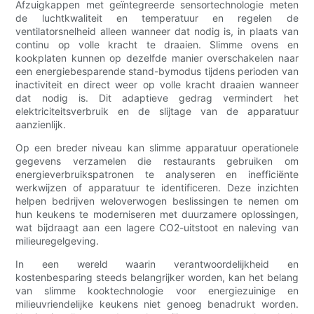
Afzuigkappen met geïntegreerde sensortechnologie meten
de luchtkwaliteit en temperatuur en regelen de
ventilatorsnelheid alleen wanneer dat nodig is, in plaats van
continu op volle kracht te draaien. Slimme ovens en
kookplaten kunnen op dezelfde manier overschakelen naar
een energiebesparende stand-bymodus tijdens perioden van
inactiviteit en direct weer op volle kracht draaien wanneer
dat nodig is. Dit adaptieve gedrag vermindert het
elektriciteitsverbruik en de slijtage van de apparatuur
aanzienlijk.
Op een breder niveau kan slimme apparatuur operationele
gegevens verzamelen die restaurants gebruiken om
energieverbruikspatronen te analyseren en inefficiënte
werkwijzen of apparatuur te identificeren. Deze inzichten
helpen bedrijven weloverwogen beslissingen te nemen om
hun keukens te moderniseren met duurzamere oplossingen,
wat bijdraagt ​​aan een lagere CO2-uitstoot en naleving van
milieuregelgeving.
In een wereld waarin verantwoordelijkheid en
kostenbesparing steeds belangrijker worden, kan het belang
van slimme kooktechnologie voor energiezuinige en
milieuvriendelijke keukens niet genoeg benadrukt worden.