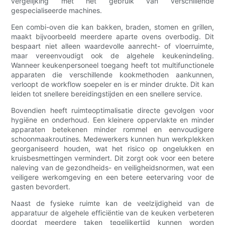
vergelijking met het gebruik van verschillende
gespecialiseerde machines.
Een combi-oven die kan bakken, braden, stomen en grillen,
maakt bijvoorbeeld meerdere aparte ovens overbodig. Dit
bespaart niet alleen waardevolle aanrecht- of vloerruimte,
maar vereenvoudigt ook de algehele keukenindeling.
Wanneer keukenpersoneel toegang heeft tot multifunctionele
apparaten die verschillende kookmethoden aankunnen,
verloopt de workflow soepeler en is er minder drukte. Dit kan
leiden tot snellere bereidingstijden en een snellere service.
Bovendien heeft ruimteoptimalisatie directe gevolgen voor
hygiëne en onderhoud. Een kleinere oppervlakte en minder
apparaten betekenen minder rommel en eenvoudigere
schoonmaakroutines. Medewerkers kunnen hun werkplekken
georganiseerd houden, wat het risico op ongelukken en
kruisbesmettingen vermindert. Dit zorgt ook voor een betere
naleving van de gezondheids- en veiligheidsnormen, wat een
veiligere werkomgeving en een betere eetervaring voor de
gasten bevordert.
Naast de fysieke ruimte kan de veelzijdigheid van de
apparatuur de algehele efficiëntie van de keuken verbeteren
doordat meerdere taken tegelijkertijd kunnen worden