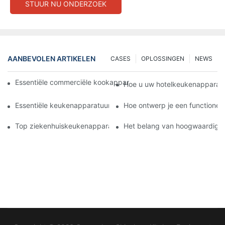
STUUR NU ONDERZOEK
AANBEVOLEN ARTIKELEN
CASES
OPLOSSINGEN
NEWS
Essentiële commerciële kookapparatuur voor een moderne hot
Hoe u uw hotelkeukenapparatu
Essentiële keukenapparatuur voor het efficiënt bereiden van ma
Hoe ontwerp je een functione
Top ziekenhuiskeukenapparatuur voor voeding en veiligheid
Het belang van hoogwaardige 