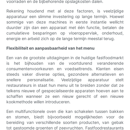
voorraden en de bijbehorende opslagkosten dalen.
Rekening houdend met al deze factoren, is veelzijdige
apparatuur een slimme investering op lange termijn. Hoewel
sommige van deze machines in eerste instantie wellicht
duurder zijn dan een apparaat met één functie, betalen de
cumulatieve besparingen op vloeroppervlak, onderhoud,
energie en arbeid zich op de lange termijn meestal terug.
Flexibiliteit en aanpasbaarheid van het menu
Een van de grootste uitdagingen in de huidige fastfoodmarkt
is het bijhouden van de voortdurend veranderende
consumentenvoorkeuren en voedseltrends. Klanten eisen
steeds vaker diverse opties, gezondere alternatieven en
snellere personalisatie. Veelzijdige apparatuur stelt
restaurateurs in staat hun menu uit te breiden zonder dat ze
telkens nieuwe of gespecialiseerde apparaten hoeven aan te
schaffen wanneer ze een nieuw gerecht of een nieuwe
kookmethode willen introduceren.
Een multifunctionele oven die kan schakelen tussen bakken
en stomen, biedt bijvoorbeeld mogelijkheden voor de
bereiding van verschillende soorten producten, van gebak
tot gestoomde groenten of zeevruchten. Fastfoodrestaurants