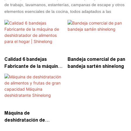
de trabajo, lavamanos, estanterías, campanas de escape y otros
elementos esenciales de la cocina, todos adaptados a las
necesidades específicas y las limitaciones de espacio de la
cocina. El acero inoxidable utilizado en las fabricaciones es
resistente al calor, la corrosión y el óxido, asegurando la
longevidad y la durabilidad. Es importante destacar que no es
poroso y fácil de limpiar, cumpliendo con los rigurosos estándares
de higiene requeridos en un área de preparación de alimentos,
reduciendo así el riesgo de contaminación de alimentos. Con la
Calidad 6 bandejas
Bandeja comercial de pan
capacidad de soportar el uso de servicio pesado, las
Fabricante de la máquina
bandeja sartén shinelong
fabricaciones de acero inoxidable se enfrentan a los rigores del
de deshidratador de
desgaste diario, lo que lo convierte en una opción rentable a
alimentos para el hogar |
largo plazo. En esencia, la fabricación de acero inoxidable es
Shinelong
indispensable en el diseño de una cocina comercial que sea
segura, eficiente y propicio para la preparación de alimentos de
alta calidad.
Máquina de
deshidratación de
alimentos y frutas de gran