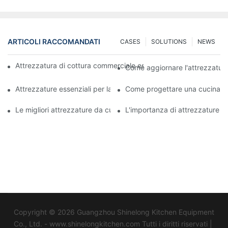
ARTICOLI RACCOMANDATI
CASES
SOLUTIONS
NEWS
Attrezzatura di cottura commerciale essenziale per una moderna
Come aggiornare l'attrezzatura 
Attrezzature essenziali per la cucina ospedaliera per una prepar
Come progettare una cucina os
Le migliori attrezzature da cucina ospedaliera per nutrizione e 
L'importanza di attrezzature di 
Copyright © 2026 Guangzhou Shinelong Kitchen Equipment
Co., Ltd. - www.shinelongkitchen.com Tutti i diritti riservati |