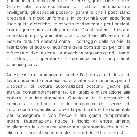
può richiedere molto tempo ed essere soggetto a incoerenze.
Grazie alle apparecchiature di cottura automatizzate
intelligenti, gli ospedali possono garantire che i pasti siano
preparati in modo uniforme e in conformità con specifiche
linee guida dietetiche, un aspetto fondamentale per i pazienti
con esigenze nutrizionali particolari. Questi sistemi utilizzano
impostazioni programmabili che consentono all'operatore di
inserire requisiti dietetici come il conteggio delle calorie, la
restrizione di sodio o modifiche della consistenza per chi ha
difficoltà di deglutizione. Le macchine regolano quindi i tempi
di cottura, le temperature e le combinazioni degli ingredienti
di conseguenza.
Questi sistemi promuovono anche l'efficienza del flusso di
lavoro riducendo i processi ad alta intensità di manodopera. I
dispositivi di cottura automatizzati possono gestire più
attività contemporaneamente, dal taglio e miscelazione alla
cottura e all'impiattamento. Questo aiuta il personale di
cucina a rispettare i rigidi programmi dei servizi di
ristorazione ospedaliera, dove la puntualità è fondamentale
per consegnare il cibo fresco e alla giusta temperatura.
Inoltre, l'automazione riduce il rischio di errore umano,
migliorando la sicurezza alimentare garantendo che tutti gli
alimenti siano cotti secondo gli standard di cottura richiesti.