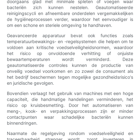
doorgaans glad met minimale spleten of voegen waar
bacteriën zich kunnen nestelen. Geautomatiseerde
reinigingscycli en afneembare onderdelen vergemakkelijken
de hygiëneprocessen verder, waardoor het eenvoudiger is
om een ​​schone en steriele omgeving te handhaven.
Geavanceerde apparatuur bevat ook functies zoals
temperatuurbewakings- en -regelsystemen die helpen om te
voldoen aan kritische voedselveiligheidsnormen, waardoor
het risico op onvoldoende verhitting of onjuiste
bewaartemperaturen wordt verminderd. Deze
geautomatiseerde controles kunnen de productie van
onveilig voedsel voorkomen en zo zowel de consument als
het bedrijf beschermen tegen mogelijke gezondheidsrisico's
en juridische gevolgen.
Bovendien verlaagt het gebruik van machines met een hoge
capaciteit, die handmatige handelingen verminderen, het
risico op kruisbesmetting. Door het automatiseren van
meng-, kook- en verpakkingsprocessen zijn er minder
contactpunten waar schadelijke bacteriën kunnen
binnendringen.
Naarmate de regelgeving rondom voedselveiligheid en
traceerbaarheid strenger wordt, zorgt investeren in