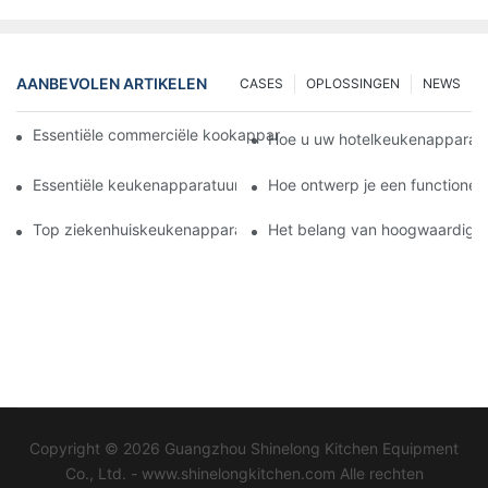
AANBEVOLEN ARTIKELEN
CASES
OPLOSSINGEN
NEWS
Essentiële commerciële kookapparatuur voor een moderne hot
Hoe u uw hotelkeukenapparatu
Essentiële keukenapparatuur voor het efficiënt bereiden van ma
Hoe ontwerp je een functione
Top ziekenhuiskeukenapparatuur voor voeding en veiligheid
Het belang van hoogwaardige 
Copyright © 2026 Guangzhou Shinelong Kitchen Equipment
Co., Ltd. - www.shinelongkitchen.com Alle rechten