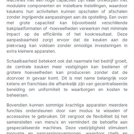
modulaire componenten en instelbare instellingen, waardoor
keukens hun activiteiten kunnen opschalen of afschalen
zonder ingrijpende aanpassingen aan de opstelling. Een oven
met grote capaciteit kan bijvoorbeeld verschillende
bakplaatformaten of -hoeveelheden verwerken met minimale
impact op de efficiëntie of het kookresultaat. Deze
aanpasbaarheid zorgt ervoor dat de keuken aan de
piekvraag kan voldoen zonder onnodige investeringen in
extra kleinere apparaten.
Schaalbaarheid betekent ook dat naarmate het bedrijf groeit,
de centrale keuken meer vestigingen kan bedienen of
grotere hoeveelheden kan produceren zonder dat de
doorvoer in gevaar komt. Dit is met name belangrijk voor
ketens en franchises die afhankelijk zijn van gecentraliseerde
bereiding om uniformiteit te waarborgen en kosten te
beheersen.
Bovendien kunnen sommige krachtige apparaten meerdere
functies ondersteunen door van modus te wisselen of
accessoires te gebruiken. Dit vergroot de flexibiliteit bij het
samenstellen van menu's en vermindert de behoefte aan
gespecialiseerde machines. Deze veelzijdigheid stimuleert
innovatie en aanpassingsvermogen, waardoor chefs en