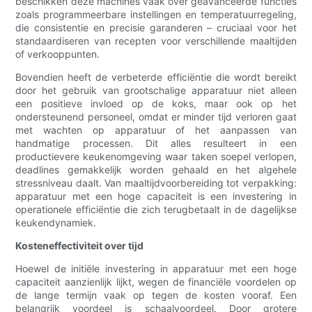
beschikken deze machines vaak over geavanceerde functies
zoals programmeerbare instellingen en temperatuurregeling,
die consistentie en precisie garanderen – cruciaal voor het
standaardiseren van recepten voor verschillende maaltijden
of verkooppunten.
Bovendien heeft de verbeterde efficiëntie die wordt bereikt
door het gebruik van grootschalige apparatuur niet alleen
een positieve invloed op de koks, maar ook op het
ondersteunend personeel, omdat er minder tijd verloren gaat
met wachten op apparatuur of het aanpassen van
handmatige processen. Dit alles resulteert in een
productievere keukenomgeving waar taken soepel verlopen,
deadlines gemakkelijk worden gehaald en het algehele
stressniveau daalt. Van maaltijdvoorbereiding tot verpakking:
apparatuur met een hoge capaciteit is een investering in
operationele efficiëntie die zich terugbetaalt in de dagelijkse
keukendynamiek.
Kosteneffectiviteit over tijd
Hoewel de initiële investering in apparatuur met een hoge
capaciteit aanzienlijk lijkt, wegen de financiële voordelen op
de lange termijn vaak op tegen de kosten vooraf. Een
belangrijk voordeel is schaalvoordeel. Door grotere