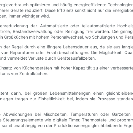
ergieverbrauch optimieren und häufig energieeffiziente Technologi
erer Geräte reduziert. Diese Effizienz senkt nicht nur die Energiek
ben, immer wichtiger wird.
tenreduzierung dar. Automatisierte oder teilautomatisierte Hoch
rolle, Bestandsverwaltung oder Reinigung frei werden. Die gering
e in Großküchen mit hohem Personalwechsel, wo Schulungen und Per
n der Regel durch eine längere Lebensdauer aus, da sie aus langle
en von Reparaturen oder Ersatzbeschaffungen. Die Möglichkeit, Qu
nd vermeidet Verluste durch Geräteausfallzeiten.
Einsatz von Küchengeräten mit hoher Kapazität zu einer verbesserte
stums von Zentralküchen.
teht darin, bei großen Lebensmittelmengen einen gleichbleiben
agen tragen zur Einheitlichkeit bei, indem sie Prozesse standard
ge Abweichungen bei Mischzeiten, Temperaturen oder Garzeiten
se Steuerungselemente wie digitale Timer, Thermostate und program
 somit unabhängig von der Produktionsmenge gleichbleibende Ergeb