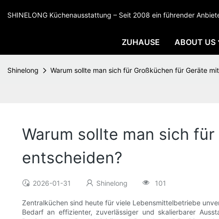
SHINELONG Küchenausstattung – Seit 2008 ein führender Anbieter
ZUHAUSE
ABOUT US
Shinelong
Warum sollte man sich für Großküchen für Geräte mi
Warum sollte man sich für
entscheiden?
2026-01-31
Shinelong
101
Zentralküchen sind heute für viele Lebensmittelbetriebe unv
Bedarf an effizienter, zuverlässiger und skalierbarer Auss