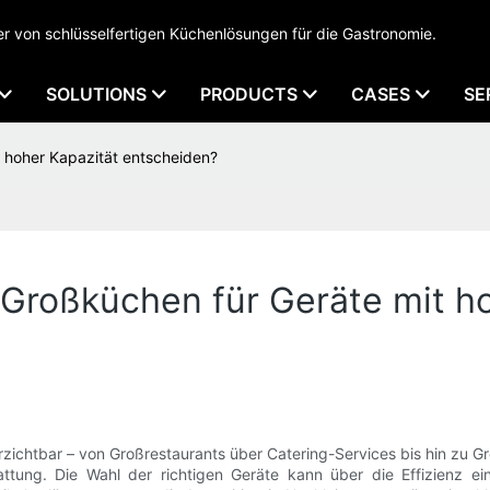
 von schlüsselfertigen Küchenlösungen für die Gastronomie.
SOLUTIONS
PRODUCTS
CASES
SE
t hoher Kapazität entscheiden?
 Großküchen für Geräte mit h
erzichtbar – von Großrestaurants über Catering-Services bis hin zu 
tattung. Die Wahl der richtigen Geräte kann über die Effizienz e