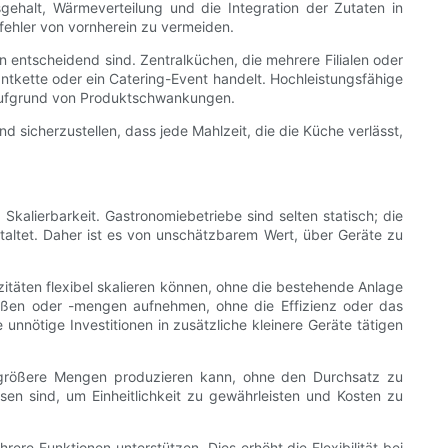
gehalt, Wärmeverteilung und die Integration der Zutaten in
fehler von vornherein zu vermeiden.
 entscheidend sind. Zentralküchen, die mehrere Filialen oder
ntkette oder ein Catering-Event handelt. Hochleistungsfähige
 aufgrund von Produktschwankungen.
nd sicherzustellen, dass jede Mahlzeit, die die Küche verlässt,
Skalierbarkeit. Gastronomiebetriebe sind selten statisch; die
taltet. Daher ist es von unschätzbarem Wert, über Geräte zu
täten flexibel skalieren können, ohne die bestehende Anlage
ößen oder -mengen aufnehmen, ohne die Effizienz oder das
unnötige Investitionen in zusätzliche kleinere Geräte tätigen
 größere Mengen produzieren kann, ohne den Durchsatz zu
sen sind, um Einheitlichkeit zu gewährleisten und Kosten zu
e Funktionen unterstützen. Dies erhöht die Flexibilität bei