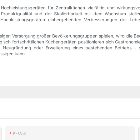
ochleistungsgeräten für Zentralküchen vielfältig und wirkungsvol
r Produktqualität und der Skalierbarkeit mit dem Wachstum stelle
t Hochleistungsgeräten einhergehenden Verbesserungen der Lebe
ässigen Versorgung großer Bevölkerungsgruppen spielen, wird die Be
ogisch fortschrittlichen Küchengeräten positionieren sich Gastrono
Ob Neugründung oder Erweiterung eines bestehenden Betriebs – di
ässigen kann.
E-Mail