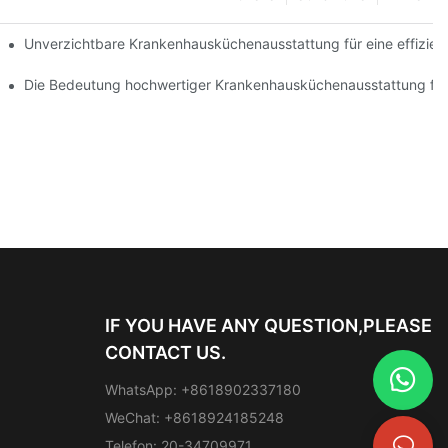
nisieren können
Unverzichtbare Krankenhausküchenausstattung für eine effizien
Sicherheit
Die Bedeutung hochwertiger Krankenhausküchenausstattung für
IF YOU HAVE ANY QUESTION,PLEASE
CONTACT US.
WhatsApp: +8618902337180
WeChat: +8618924185248
Telefon: 20-34709971