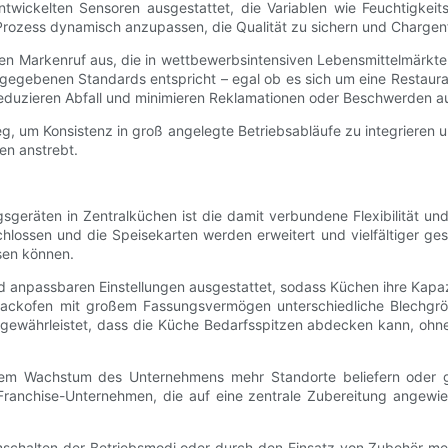
wickelten Sensoren ausgestattet, die Variablen wie Feuchtigkeits
Prozess dynamisch anzupassen, die Qualität zu sichern und Chargen
den Markenruf aus, die in wettbewerbsintensiven Lebensmittelmärkten
orgegebenen Standards entspricht – egal ob es sich um eine Restaura
, reduzieren Abfall und minimieren Reklamationen oder Beschwerden
eg, um Konsistenz in groß angelegte Betriebsabläufe zu integrieren u
en anstrebt.
geräten in Zentralküchen ist die damit verbundene Flexibilität und 
ossen und die Speisekarten werden erweitert und vielfältiger ges
sen können.
 anpassbaren Einstellungen ausgestattet, sodass Küchen ihre Kapazi
 Backofen mit großem Fassungsvermögen unterschiedliche Blechgr
t gewährleistet, dass die Küche Bedarfsspitzen abdecken kann, ohne 
t dem Wachstum des Unternehmens mehr Standorte beliefern oder
 Franchise-Unternehmen, die auf eine zentrale Zubereitung angewie
chalten der Betriebsmodi oder durch den Einsatz von Zubehör mehrer