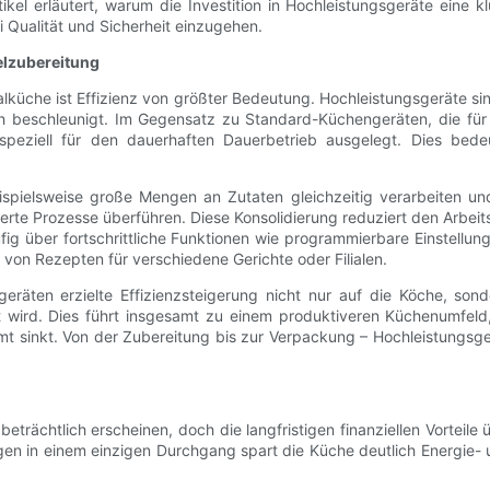
tikel erläutert, warum die Investition in Hochleistungsgeräte eine
Qualität und Sicherheit einzugehen.
telzubereitung
alküche ist Effizienz von größter Bedeutung. Hochleistungsgeräte si
h beschleunigt. Im Gegensatz zu Standard-Küchengeräten, die für
speziell für den dauerhaften Dauerbetrieb ausgelegt. Dies bedeut
pielsweise große Mengen an Zutaten gleichzeitig verarbeiten und 
sierte Prozesse überführen. Diese Konsolidierung reduziert den Arbe
ig über fortschrittliche Funktionen wie programmierbare Einstellun
 von Rezepten für verschiedene Gerichte oder Filialen.
eräten erzielte Effizienzsteigerung nicht nur auf die Köche, so
 wird. Dies führt insgesamt zu einem produktiveren Küchenumfeld, 
sinkt. Von der Zubereitung bis zur Verpackung – Hochleistungsgeräte 
trächtlich erscheinen, doch die langfristigen finanziellen Vorteile ü
en in einem einzigen Durchgang spart die Küche deutlich Energie- 