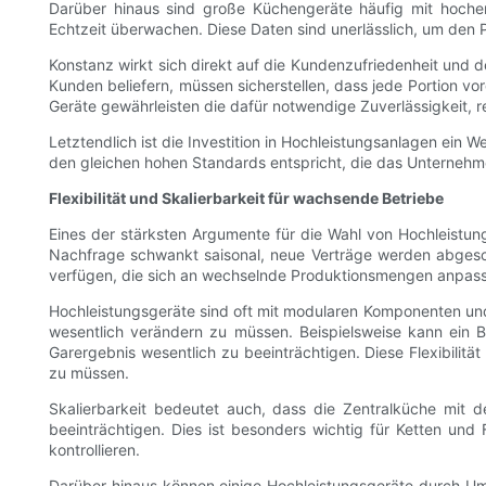
Darüber hinaus sind große Küchengeräte häufig mit hochent
Echtzeit überwachen. Diese Daten sind unerlässlich, um den 
Konstanz wirkt sich direkt auf die Kundenzufriedenheit und 
Kunden beliefern, müssen sicherstellen, dass jede Portion v
Geräte gewährleisten die dafür notwendige Zuverlässigkeit
Letztendlich ist die Investition in Hochleistungsanlagen ein W
den gleichen hohen Standards entspricht, die das Unternehm
Flexibilität und Skalierbarkeit für wachsende Betriebe
Eines der stärksten Argumente für die Wahl von Hochleistungs
Nachfrage schwankt saisonal, neue Verträge werden abgeschl
verfügen, die sich an wechselnde Produktionsmengen anpas
Hochleistungsgeräte sind oft mit modularen Komponenten und
wesentlich verändern zu müssen. Beispielsweise kann ein
Garergebnis wesentlich zu beeinträchtigen. Diese Flexibilitä
zu müssen.
Skalierbarkeit bedeutet auch, dass die Zentralküche mi
beeinträchtigen. Dies ist besonders wichtig für Ketten und
kontrollieren.
Darüber hinaus können einige Hochleistungsgeräte durch Ums