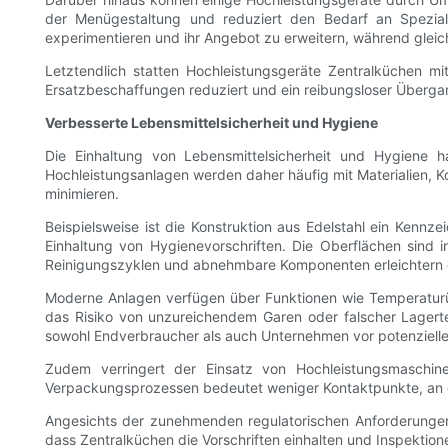
der Menügestaltung und reduziert den Bedarf an Spezialm
experimentieren und ihr Angebot zu erweitern, während gleich
Letztendlich statten Hochleistungsgeräte Zentralküchen
Ersatzbeschaffungen reduziert und ein reibungsloser Überg
Verbesserte Lebensmittelsicherheit und Hygiene
Die Einhaltung von Lebensmittelsicherheit und Hygiene h
Hochleistungsanlagen werden daher häufig mit Materialien, K
minimieren.
Beispielsweise ist die Konstruktion aus Edelstahl ein Kenn
Einhaltung von Hygienevorschriften. Die Oberflächen sind 
Reinigungszyklen und abnehmbare Komponenten erleichtern d
Moderne Anlagen verfügen über Funktionen wie Temperaturüb
das Risiko von unzureichendem Garen oder falscher Lagerte
sowohl Endverbraucher als auch Unternehmen vor potenziell
Zudem verringert der Einsatz von Hochleistungsmaschine
Verpackungsprozessen bedeutet weniger Kontaktpunkte, an 
Angesichts der zunehmenden regulatorischen Anforderungen an
dass Zentralküchen die Vorschriften einhalten und Inspektio