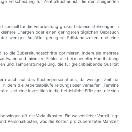
 kluge Entscheidung für Zentralküchen ist, die den steigenden
nd speziell für die Verarbeitung großer Lebensmittelmengen in
 kleinere Chargen oder einen geringeren täglichen Gebrauch
et weniger Ausfälle, geringere Stillstandszeiten und eine
so die Zubereitungsschritte optimieren, indem sie mehrere
itsaufwand und minimiert Fehler, die bei manueller Handhabung
gen und Temperaturregelung, die für gleichbleibende Qualität
ndern auch auf das Küchenpersonal aus, da weniger Zeit für
in dem die Arbeitsabläufe reibungsloser verlaufen, Termine
sind eine Investition in die betriebliche Effizienz, die sich
berwiegen oft die Vorlaufkosten. Ein wesentlicher Vorteil liegt
und Personalkosten, was die Kosten pro zubereiteter Mahlzeit