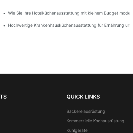
Wie Sie Ihre Hotelküchenausstattung mit kleinem Budget moder
ne Hotelküche
usstattung gestaltet
Hochwertige Krankenhausküchenausstattung für Ernährung und 
TS
QUICK LINKS
Bäckereiausrüstung
Kommerzielle Kochausrüstung
Kühlgeräte