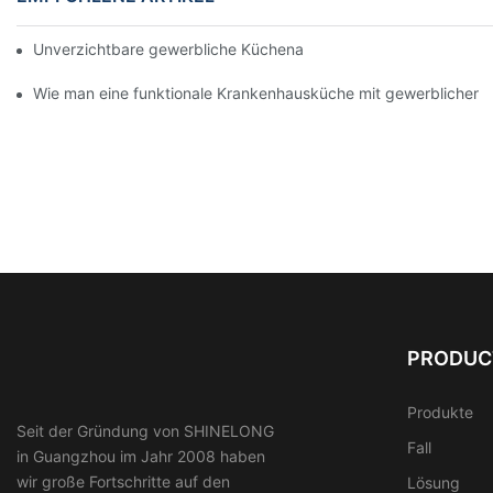
Unverzichtbare gewerbliche Küchenausstattung für eine moder
Wie man eine funktionale Krankenhausküche mit gewerblicher A
PRODUC
Produkte
Seit der Gründung von SHINELONG
Fall
in Guangzhou im Jahr 2008 haben
wir große Fortschritte auf den
Lösung