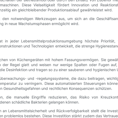
aschinen. Diese Vielseitigkeit fördert Innovation und Reaktions
zeitig ein gleichbleibender Produktionsablauf gewährleistet wird.
 mit den notwendigen Werkzeugen aus, um sich an die Geschäftsa
ang in neue Wachstumsphasen ermöglicht wird.
at in jeder Lebensmittelproduktionsumgebung höchste Priorität
onstruktionen und Technologien entwickelt, die strenge Hygienestand
zeichen von Küchengeräten mit hohem Fassungsvermögen. Sie gewähr
in der Regel glatt und weisen nur wenige Spalten oder Fugen auf,
ie Desinfektion und tragen so zu einer sauberen und hygienischen
erwachungs- und -regelungssysteme, die dazu beitragen, wichtige
mperatur zu verringern. Diese automatisierten Steuerungen können
en Gesundheitsgefahren und rechtlichen Konsequenzen schützen.
n, die manuelle Eingriffe reduzieren, das Risiko von Kreuzkon
denen schädliche Bakterien gelangen können.
 Lebensmittelsicherheit und Rückverfolgbarkeit stellt die Investiti
nen problemlos bestehen. Diese Investition stärkt zudem das Vertrau